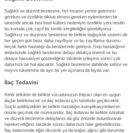
Sağlıklı ve düzenli beslenme, her insanın yerine getirmesi
gereken ve özellikle dikkat etmesi gereken eylemlerden bir
tanesidir ancak fast food kültürü nedeniyle özellikle yeni nesilin
bu konuda çok zayıf bir kimlik sergilediğini görebiliyoruz.
Sağlıksız ve düzensiz beslenme ile birlikte bağışıklık sistemi de
her geçen gün biraz daha zayıflıyor ve bu zayıflama durumu
birçok farklı hastalığı da beraberinde getiriyor. Grip hastalığının
tedavisinde sağlıklı beslenme detayı oldukça önemli ve bu
detaya hassasiyet gösterdiğiniz takdirde iyileşme süreci çok
daha hızlı bir hal alacaktır. Sağlıklı beslenme dahilinde sebze ve
meyve tüketimine de ayrı bir yer açmanızda fayda var.
İlaç Tedavisi
Klinik tetkikler ile birlikte vücudunuzun ihtiyacı olan en uygun
ilaçlar belirlenecek ve ilaç tedavisi için harekete geçilecektir.
Güçlü antibiyotikler ile birlikte hastalığın komplikasyonlarının
önüne geçmek de mümkündür. İlaç tedavisi ile birlikte istirahat
ve düzenli beslenme detaylarını da göz önünde bulundurarak
hareket ettiğiniz takdirde süreci daha hızlı hale getirebilirsiniz.
İlaç tedavisinde eğer öksürük ya da boğaz ağrısı gibi durumlar