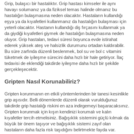
Grip, bulaşıcı bir hastalıktır. Grip hastası kimseler ile aynı
havayı solumanız ya da fiziksel temas halinde olmanız bu
hastalığın bulaşmasına neden olacaktır. Hastaların kullandığı
eşya ya da kıyafetleri kullanmanız da hastalığın bulaşması için
yeterli olacaktır. Hastanın kullandığı diş fırçasını kullanmak ya
da giydiği kıyafetleri giymek de hastalığın bulaşmasına neden
oluyor. Grip hastaları, tedavi süresi boyunca evde istirahat
ederek yüksek ateş ve halsizlik durumunu ortadan kaldırabilir.
Bu süre zarfında düzenli beslenmek, bol su ve bol c vitamini
tüketmek de iyileşme sürecini daha hızlı bir hale getiriyor. İlaç
tedavisi de eklendiği takdirde iyileşme daha hızlı bir şekilde
gerçekleşecektir.
Gripten Nasıl Korunabiliriz?
Gripten korunmanın en etkili yöntemlerinden bir tanesi kesinlikle
grip aşısıdır. Belli dönemlerde düzenli olarak vurulduğunuz
takdirde grip hastalığı riskini en aza indirgemeyi başaracaksınız.
Gripten korunmak için kışın kendinizi korumalı ve kalın
kıyafetler tercih etmelisiniz. Bağışıklık sistemini güçlü kılmak da
büyük bir önem taşıyor ve bağışıklık sistemi zayıf olan
hastaların daha fazla risk taşıdığını belirtmekte fayda var.