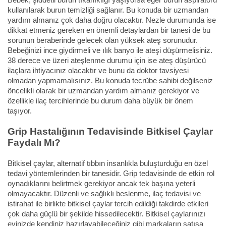
kullanılarak burun temizliği sağlanır. Bu konuda bir uzmandan
yardım almanız çok daha doğru olacaktır. Nezle durumunda ise
dikkat etmeniz gereken en önemli detaylardan bir tanesi de bu
sorunun beraberinde gelecek olan yüksek ateş sorunudur.
Bebeğinizi ince giydirmeli ve ılık banyo ile ateşi düşürmelisiniz.
38 derece ve üzeri ateşlenme durumu için ise ateş düşürücü
ilaçlara ihtiyacınız olacaktır ve bunu da doktor tavsiyesi
olmadan yapmamalısınız. Bu konuda tecrübe sahibi değilseniz
öncelikli olarak bir uzmandan yardım almanız gerekiyor ve
özellikle ilaç tercihlerinde bu durum daha büyük bir önem
taşıyor.
Grip Hastalığının Tedavisinde Bitkisel Çaylar
Faydalı Mı?
Bitkisel çaylar, alternatif tıbbın insanlıkla buluşturduğu en özel
tedavi yöntemlerinden bir tanesidir. Grip tedavisinde de etkin rol
oynadıklarını belirtmek gerekiyor ancak tek başına yeterli
olmayacaktır. Düzenli ve sağlıklı beslenme, ilaç tedavisi ve
istirahat ile birlikte bitkisel çaylar tercih edildiği takdirde etkileri
çok daha güçlü bir şekilde hissedilecektir. Bitkisel çaylarınızı
evinizde kendiniz hazırlayabileceğiniz gibi markaların satışa