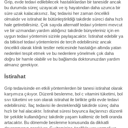
Grip, evde tedavi edilebilecek hastalıklardan bir tanesidir ancak
bu durumda süreç uzayacak ve iş hayatından daha uzunca bir
süre uzak kalacaksınız. İlaç tedavisi her zaman öncelikli
olmalıdır ve istirahat ile bütünleştirildiği takdirde süreci daha hızlı
hale getirebilirsiniz. Çok sayıda alternatif tedavi yöntemi mevcut
ve bir uzmandan yardım aldığınız takdirde bünyeleriniz için en
uygun tedavi yöntemini sizinle paylaşacaktır. İstirahat edebilir ya
da bitkisel tedavi yöntemlerini de tercih edebilirsiniz ancak
öncelikli olarak klinik testler neticesinde hastalığın altında yatan
nedenleri tespit etmek ve bu nedenlere yönelmek çok daha
doğru bir hamle olabilir ve bu bağlamda doktorunuzdan yardım
almanız gerekiyor.
İstirahat
Grip tedavisinde en etkili yöntemlerden bir tanesi istirahat olarak
karşımıza çıkıyor. Düzenli beslenme, bol c vitamini tüketimi, bol
sıvı tüketimi ve son olarak istirahat ile birlikte gribi evde tedavi
edebilirsiniz. İlaç tedavisi ile desteklendiği takdirde süreç daha
hızlı bir hal alacaktır. İstirahat süresi boyunca ilaçlarınızı düzenli
bir şekilde kullandığınız takdirde yaşam kaliteniz de belli oranda
artacaktır. Bu dönemde beslenme konusunda da dikkatli