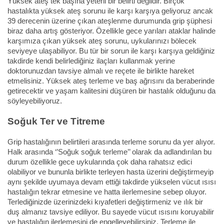
Yüksek ateş tek başına yeterli bir belirti değildir. Birçok
hastalıkta yüksek ateş sorunu ile karşı karşıya geliyoruz ancak
39 derecenin üzerine çıkan ateşlenme durumunda grip şüphesi
biraz daha artış gösteriyor. Özellikle gece yarıları ataklar halinde
karşımıza çıkan yüksek ateş sorunu, uykularınızı bölecek
seviyeye ulaşabiliyor. Bu tür bir sorun ile karşı karşıya geldiğiniz
takdirde kendi belirlediğiniz ilaçları kullanmak yerine
doktorunuzdan tavsiye almalı ve reçete ile birlikte hareket
etmelisiniz. Yüksek ateş terleme ve baş ağrısını da beraberinde
getirecektir ve yaşam kalitesini düşüren bir hastalık olduğunu da
söyleyebiliyoruz.
Soğuk Ter ve Titreme
Grip hastalığının belirtileri arasında terleme sorunu da yer alıyor.
Halk arasında ‘’Soğuk soğuk terleme’’ olarak da adlandırılan bu
durum özellikle gece uykularında çok daha rahatsız edici
olabiliyor ve bununla birlikte terleyen hasta üzerini değiştirmeyip
aynı şekilde uyumaya devam ettiği takdirde yükselen vücut ısısı
hastalığın tekrar etmesine ve hatta ilerlemesine sebep oluyor.
Terlediğinizde üzerinizdeki kıyafetleri değiştirmeniz ve ılık bir
duş almanız tavsiye ediliyor. Bu sayede vücut ısısını koruyabilir
ve hastalığın ilerlemesini de engelleyebilirsiniz. Terleme ile