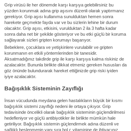
Grip virüsü ile her dönemde karşı karşıya gelebilirsiniz bu
yüzden korunmak adına grip aşısını düzenli olarak yaptırmanız
gerekiyor. Grip aşısı kullanıma sunulduktan hemen sonra
harekete geçmekte fayda var ve bu sizlerin lehine bir durum
olacaktır. Grip aşısı, etkisini, vurulduktan 2 ila 3 hafta kadar
sonra daha net bir şekilde gösteriyor ve bu etki güçlü bir koruma
sağlayarak sizleri gripten korumayı başarıyor.
Bebeklere, çocuklara ve yetişkinlere vurulabilir ve gripten
korunmanın en etkili yöntemlerinden bir tanesidir.
Aksatmadığınız takdirde grip ile karşı karşıya kalma riskiniz de
azalacaktır. Bununla birlikte dikkat etmeniz gereken hususları da
göz önünde bulundurarak hareket ettiğinizde grip riski iyiden
iyiye azalacaktır.
Bağışıklık Sisteminin Zayıflığı
İnsan vücudunda meydana gelen hastalıkların büyük bir kısmı
bağışıklık sistemi zayıflığı nedeni ile ortaya çıkıyor. Grip
tedavisinde öncelikli olarak bağışıklık sisteminin güçlendirilmesi
hedefleniyor ve güçlü antibiyotikler ile birlikte mümkün hale
getiriliyor. Bağışıklık sistemin güçlendirmek adına düzenli ve
sağlıklı beslenmenin yanı sıra bol c vitaminine de ihtiyacınız