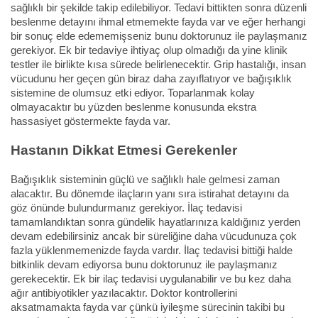
sağlıklı bir şekilde takip edilebiliyor. Tedavi bittikten sonra düzenli
beslenme detayını ihmal etmemekte fayda var ve eğer herhangi
bir sonuç elde edememişseniz bunu doktorunuz ile paylaşmanız
gerekiyor. Ek bir tedaviye ihtiyaç olup olmadığı da yine klinik
testler ile birlikte kısa sürede belirlenecektir. Grip hastalığı, insan
vücudunu her geçen gün biraz daha zayıflatıyor ve bağışıklık
sistemine de olumsuz etki ediyor. Toparlanmak kolay
olmayacaktır bu yüzden beslenme konusunda ekstra
hassasiyet göstermekte fayda var.
Hastanın Dikkat Etmesi Gerekenler
Bağışıklık sisteminin güçlü ve sağlıklı hale gelmesi zaman
alacaktır. Bu dönemde ilaçların yanı sıra istirahat detayını da
göz önünde bulundurmanız gerekiyor. İlaç tedavisi
tamamlandıktan sonra gündelik hayatlarınıza kaldığınız yerden
devam edebilirsiniz ancak bir süreliğine daha vücudunuza çok
fazla yüklenmemenizde fayda vardır. İlaç tedavisi bittiği halde
bitkinlik devam ediyorsa bunu doktorunuz ile paylaşmanız
gerekecektir. Ek bir ilaç tedavisi uygulanabilir ve bu kez daha
ağır antibiyotikler yazılacaktır. Doktor kontrollerini
aksatmamakta fayda var çünkü iyileşme sürecinin takibi bu