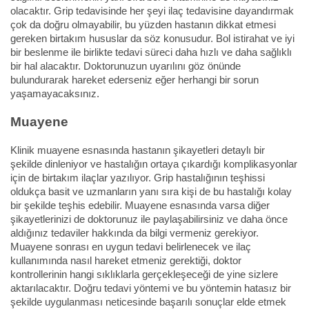
olacaktır. Grip tedavisinde her şeyi ilaç tedavisine dayandırmak
çok da doğru olmayabilir, bu yüzden hastanın dikkat etmesi
gereken birtakım hususlar da söz konusudur. Bol istirahat ve iyi
bir beslenme ile birlikte tedavi süreci daha hızlı ve daha sağlıklı
bir hal alacaktır. Doktorunuzun uyarılını göz önünde
bulundurarak hareket ederseniz eğer herhangi bir sorun
yaşamayacaksınız.
Muayene
Klinik muayene esnasında hastanın şikayetleri detaylı bir
şekilde dinleniyor ve hastalığın ortaya çıkardığı komplikasyonlar
için de birtakım ilaçlar yazılıyor. Grip hastalığının teşhissi
oldukça basit ve uzmanların yanı sıra kişi de bu hastalığı kolay
bir şekilde teşhis edebilir. Muayene esnasında varsa diğer
şikayetlerinizi de doktorunuz ile paylaşabilirsiniz ve daha önce
aldığınız tedaviler hakkında da bilgi vermeniz gerekiyor.
Muayene sonrası en uygun tedavi belirlenecek ve ilaç
kullanımında nasıl hareket etmeniz gerektiği, doktor
kontrollerinin hangi sıklıklarla gerçekleşeceği de yine sizlere
aktarılacaktır. Doğru tedavi yöntemi ve bu yöntemin hatasız bir
şekilde uygulanması neticesinde başarılı sonuçlar elde etmek