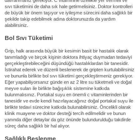
davranmanız gerekiyor. C vitaminine özellikle yer vermeli ve
sıvı tüketimini de daha sık hale getirmelisiniz. Doktor kontrolleri
de büyük bir önem taşıyor ve iyileşme sürecini daha sağlıklı bir
şekilde takip edebilmek adına doktorunuzda da yardım
alabilirsiniz.
Bol Sıvı Tüketimi
Grip, halk arasında büyük bir kesimin basit bir hastalık olarak
tanımladığı ve birçok kişinin doktora ihtiyaç duymadan tedaviyi
gerçekleştirebileceğini düşündüğü hastalıklardan bir tanesidir.
İstirahat ederek ve düzenli beslenerek de gripten kurtulabilirsiniz
ve bununla birlikte bol sıvı tüketimi gerçekleştirmeniz gerekiyor.
Eğer yapabiliyorsanız günde en az 2 litre su tüketmeli ve doğal
meyve suları ile birlikte bağışıklık sistemine katkıda
bulunmalısınız. Portakal suyu en önemli c vitaminlerinden bir
tanesidir ve evde kendi hazırlayacağınız doğal portakal suyu ile
birlikte tedavi sürecine katkıda bulunabilirsiniz. Öncelikli olarak
klinik muayene ve doktor desteği tercih edilmelidir ve bunun
yanında diğer detaylar da göz önünde bulundurulduğu takdirde
süreç daha sağlıklı bir hal alıyor.
Sağlıklı Beslenme