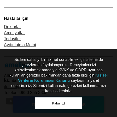
Hastalar İçin
Doktorlar
Ameliyatlar
Tedaviler
Aydınlatma Metni
Sizlere daha iyi bir hizmet sunabilmek için sitemizde
çerezlerden faydalanıyoruz. Deneyimlerinizi
kişiselleştirmek amacıyla KVKK ve GDPR uyarınca
kullanılan çerezler bakımından daha fazla bilgi için
Kişisel
Altıntepe Mah. İstasyon Yolu Sok. No:3/1-130 Maltepe,
Verilerin Korunması Kanunu
sayfasını ziyaret
İstanbul Türkiye
edebilirsiniz. Sitemizi kullanarak, çerezleri kullanmamızı
iletisim@ameliyat.com
kabul edersiniz.
Telefon: 0850 255 3333
Kabul Et
TEDAVİYİ YAPAN DOKTORLAR