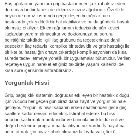
Baş ağrılarının yanı sıra grip hastalarını en çok rahatsız eden
durumlardan bir tanesi de eklem ve uzuv ağrılarıdır. Özellikle
boyun ve omuz kısmında gerçekleşen bu ağrılar bazı
hastalarda çok şiddetli bir hal alabiliyor ve bu da gündelik hayatı
olumsuz etkiliyor. Eklem ağrılarının tedavisinde ağrı kesici
ilaçlardan yardım alınacaktır ve doktorunuza bu sorunu
belirttiğiniz takdirde ilgili ilaç grubunu da reçetelerinize dahil
edecektir. İlaç tedavisi komplike bir tedavidir ve grip hastalığı ile
birlikte bu hastalığın ortaya çıkardığı komplikasyonları da kısa
sürede tedavi etmeye yönelik bir uygulamalar bütünüdür. Verilen
reçeteye uygun hareket ettiğiniz takdirde yaşam kalitenizi de
kısa süre içerisinde arttırabilirsiniz.
Yorgunluk Hissi
Grip, bağışıklık sistemini doğrudan etkileyen bir hastalık olduğu
için vücudu her geçen gün biraz daha zayıf ve yorgun bir hale
getiriyor. Yorgunluk hissi sabahın erken saatlerinden gece geç
saatlere kadar devam edecektir. İstirahat ederek bu hissi
ortadan kaldırmak mümkündür ve bununla birlikte düzenli ve
doğru beslenme programına da ihtiyacınız vardır. İş hayatına
adım atmak için biraz sabırlı olmanızda fayda var çünkü