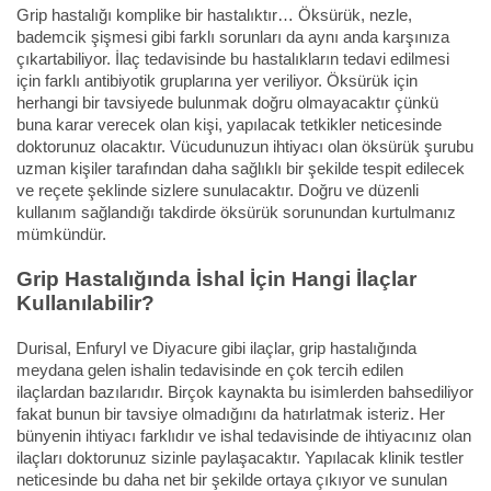
Grip hastalığı komplike bir hastalıktır… Öksürük, nezle,
bademcik şişmesi gibi farklı sorunları da aynı anda karşınıza
çıkartabiliyor. İlaç tedavisinde bu hastalıkların tedavi edilmesi
için farklı antibiyotik gruplarına yer veriliyor. Öksürük için
herhangi bir tavsiyede bulunmak doğru olmayacaktır çünkü
buna karar verecek olan kişi, yapılacak tetkikler neticesinde
doktorunuz olacaktır. Vücudunuzun ihtiyacı olan öksürük şurubu
uzman kişiler tarafından daha sağlıklı bir şekilde tespit edilecek
ve reçete şeklinde sizlere sunulacaktır. Doğru ve düzenli
kullanım sağlandığı takdirde öksürük sorunundan kurtulmanız
mümkündür.
Grip Hastalığında İshal İçin Hangi İlaçlar
Kullanılabilir?
Durisal, Enfuryl ve Diyacure gibi ilaçlar, grip hastalığında
meydana gelen ishalin tedavisinde en çok tercih edilen
ilaçlardan bazılarıdır. Birçok kaynakta bu isimlerden bahsediliyor
fakat bunun bir tavsiye olmadığını da hatırlatmak isteriz. Her
bünyenin ihtiyacı farklıdır ve ishal tedavisinde de ihtiyacınız olan
ilaçları doktorunuz sizinle paylaşacaktır. Yapılacak klinik testler
neticesinde bu daha net bir şekilde ortaya çıkıyor ve sunulan