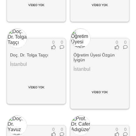
0
0
0
0
Doç. Dr. Tolga Taşçı
Öğretim Üyesi Özgün
İyigün
İstanbul
İstanbul
0
0
0
0