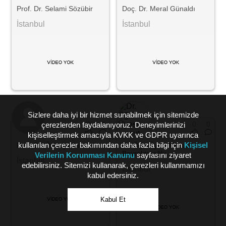
Prof. Dr. Selami Sözübir
Doç. Dr. Meral Günaldı
İstanbul
İstanbul
Sizlere daha iyi bir hizmet sunabilmek için sitemizde
0
0
0
0
çerezlerden faydalanıyoruz. Deneyimlerinizi
kişiselleştirmek amacıyla KVKK ve GDPR uyarınca
kullanılan çerezler bakımından daha fazla bilgi için
Kişisel
Prof. Dr. Özenç Minareci
Dr. Öğr. Üyesi Mesut
Bayraktaroğlu
Verilerin Korunması Kanunu
sayfasını ziyaret
İstanbul
edebilirsiniz. Sitemizi kullanarak, çerezleri kullanmamızı
İstanbul
kabul edersiniz.
Kabul Et