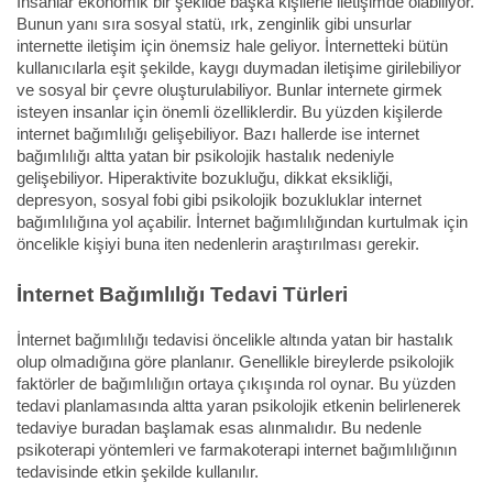
İnsanlar ekonomik bir şekilde başka kişilerle iletişimde olabiliyor.
Bunun yanı sıra sosyal statü, ırk, zenginlik gibi unsurlar
internette iletişim için önemsiz hale geliyor. İnternetteki bütün
kullanıcılarla eşit şekilde, kaygı duymadan iletişime girilebiliyor
ve sosyal bir çevre oluşturulabiliyor. Bunlar internete girmek
isteyen insanlar için önemli özelliklerdir. Bu yüzden kişilerde
internet bağımlılığı gelişebiliyor. Bazı hallerde ise internet
bağımlılığı altta yatan bir psikolojik hastalık nedeniyle
gelişebiliyor. Hiperaktivite bozukluğu, dikkat eksikliği,
depresyon, sosyal fobi gibi psikolojik bozukluklar internet
bağımlılığına yol açabilir. İnternet bağımlılığından kurtulmak için
öncelikle kişiyi buna iten nedenlerin araştırılması gerekir.
İnternet Bağımlılığı Tedavi Türleri
İnternet bağımlılığı tedavisi öncelikle altında yatan bir hastalık
olup olmadığına göre planlanır. Genellikle bireylerde psikolojik
faktörler de bağımlılığın ortaya çıkışında rol oynar. Bu yüzden
tedavi planlamasında altta yaran psikolojik etkenin belirlenerek
tedaviye buradan başlamak esas alınmalıdır. Bu nedenle
psikoterapi yöntemleri ve farmakoterapi internet bağımlılığının
tedavisinde etkin şekilde kullanılır.