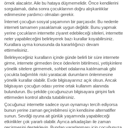
örnek alacaktır. Aile bu hataya düşmemelidir. Önce kendilerini
sorgulamalı, daha sonra çocuklarının doğru alışkanlıklar
edinmesine yardımcı olmaları gerekir.
İnternet çocuğun sosyal yaşamının bir parçasıdır. Bu nedenle
interneti tamamen yasaklamak uygun değildir. Bunu yapmak
yerine çocukların internette ziyaret edebileceği siteleri, internette
neler yapabileceğini belirleyerek bazı kurallar koyabilirsiniz.
Kurallara uyma konusunda da kararlılığınızı devam
ettirmelisiniz.
Belirleyeceğiniz kuralların içinde günde belirli bir süre internete
girme, internete girmeden önce ödevlerin bitirilmesi, yetişkinlere
yönelik sitelere girmemek, sohbet odalarına katılmamak gibi
çocukta bağımlılık riski yaratacak durumların önlenmesine
yönelik kurallar olabilir. Evde bilgisayarınız açık olsun. Ancak
bilgisayarı çocuğun odası yerine ortak kullanım alanında
bulundurun. Bu şekilde çocuğunuzun bilgisayara girişini fark
ettirmeden kontrol altında tutabilirsiniz.
Çocuğunuz internette sadece oyun oynamayı tercih ediyorsa
bunun yerine zaman geçirebilmesi için kendisine alternatifler
sunun. Sevdiği oyuna ait günlük yaşamında yapabileceği
etkinlikler çok yararlı olabilir. Ayrıca arkadaşları ile zaman
geçirmesini destekleyin. Bundan yararlanması için çocuğunuza