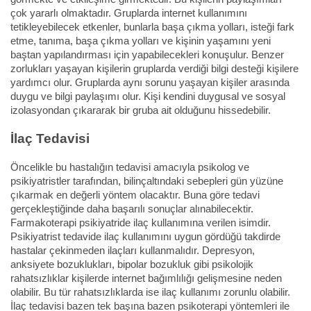
çok yararlı olmaktadır. Gruplarda internet kullanımını
tetikleyebilecek etkenler, bunlarla başa çıkma yolları, isteği fark
etme, tanıma, başa çıkma yolları ve kişinin yaşamını yeni
baştan yapılandırması için yapabilecekleri konuşulur. Benzer
zorlukları yaşayan kişilerin gruplarda verdiği bilgi desteği kişilere
yardımcı olur. Gruplarda aynı sorunu yaşayan kişiler arasında
duygu ve bilgi paylaşımı olur. Kişi kendini duygusal ve sosyal
izolasyondan çıkararak bir gruba ait olduğunu hissedebilir.
İlaç Tedavisi
Öncelikle bu hastalığın tedavisi amacıyla psikolog ve
psikiyatristler tarafından, bilinçaltındaki sebepleri gün yüzüne
çıkarmak en değerli yöntem olacaktır. Buna göre tedavi
gerçekleştiğinde daha başarılı sonuçlar alınabilecektir.
Farmakoterapi psikiyatride ilaç kullanımına verilen isimdir.
Psikiyatrist tedavide ilaç kullanımını uygun gördüğü takdirde
hastalar çekinmeden ilaçları kullanmalıdır. Depresyon,
anksiyete bozuklukları, bipolar bozukluk gibi psikolojik
rahatsızlıklar kişilerde internet bağımlılığı gelişmesine neden
olabilir. Bu tür rahatsızlıklarda ise ilaç kullanımı zorunlu olabilir.
İlaç tedavisi bazen tek başına bazen psikoterapi yöntemleri ile