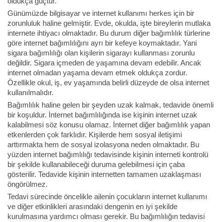
oldukça güçtür.
Günümüzde bilgisayar ve internet kullanımı herkes için bir
zorunluluk haline gelmiştir. Evde, okulda, işte bireylerin mutlaka
internete ihtiyacı olmaktadır. Bu durum diğer bağımlılık türlerine
göre internet bağımlılığını ayrı bir kefeye koymaktadır. Yani
sigara bağımlılığı olan kişilerin sigarayı kullanması zorunlu
değildir. Sigara içmeden de yaşamına devam edebilir. Ancak
internet olmadan yaşama devam etmek oldukça zordur.
Özellikle okul, iş, ev yaşamında belirli düzeyde de olsa internet
kullanılmalıdır.
Bağımlılık haline gelen bir şeyden uzak kalmak, tedavide önemli
bir koşuldur. İnternet bağımlılığında ise kişinin internet uzak
kalabilmesi söz konusu olamaz. İnternet diğer bağımlılık yapan
etkenlerden çok farklıdır. Kişilerde hem sosyal iletişimi
arttırmakta hem de sosyal izolasyona neden olmaktadır. Bu
yüzden internet bağımlılığı tedavisinde kişinin interneti kontrolü
bir şekilde kullanabileceği duruma gelebilmesi için çaba
gösterilir. Tedavide kişinin internetten tamamen uzaklaşması
öngörülmez.
Tedavi sürecinde öncelikle ailenin çocukların internet kullanımı
ve diğer etkinlikleri arasındaki dengenin en iyi şekilde
kurulmasına yardımcı olması gerekir. Bu bağımlılığın tedavisi