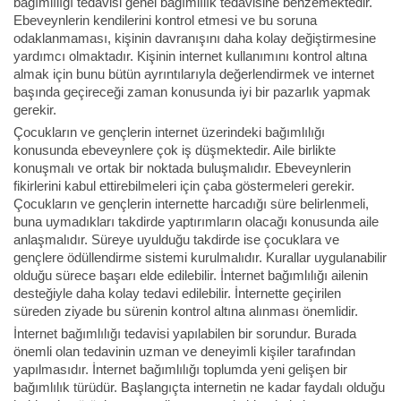
bağımlılığı tedavisi genel bağımlılık tedavisine benzemektedir.
Ebeveynlerin kendilerini kontrol etmesi ve bu soruna
odaklanmaması, kişinin davranışını daha kolay değiştirmesine
yardımcı olmaktadır. Kişinin internet kullanımını kontrol altına
almak için bunu bütün ayrıntılarıyla değerlendirmek ve internet
başında geçireceği zaman konusunda iyi bir pazarlık yapmak
gerekir.
Çocukların ve gençlerin internet üzerindeki bağımlılığı
konusunda ebeveynlere çok iş düşmektedir. Aile birlikte
konuşmalı ve ortak bir noktada buluşmalıdır. Ebeveynlerin
fikirlerini kabul ettirebilmeleri için çaba göstermeleri gerekir.
Çocukların ve gençlerin internette harcadığı süre belirlenmeli,
buna uymadıkları takdirde yaptırımların olacağı konusunda aile
anlaşmalıdır. Süreye uyulduğu takdirde ise çocuklara ve
gençlere ödüllendirme sistemi kurulmalıdır. Kurallar uygulanabilir
olduğu sürece başarı elde edilebilir. İnternet bağımlılığı ailenin
desteğiyle daha kolay tedavi edilebilir. İnternette geçirilen
süreden ziyade bu sürenin kontrol altına alınması önemlidir.
İnternet bağımlılığı tedavisi yapılabilen bir sorundur. Burada
önemli olan tedavinin uzman ve deneyimli kişiler tarafından
yapılmasıdır. İnternet bağımlılığı toplumda yeni gelişen bir
bağımlılık türüdür. Başlangıçta internetin ne kadar faydalı olduğu