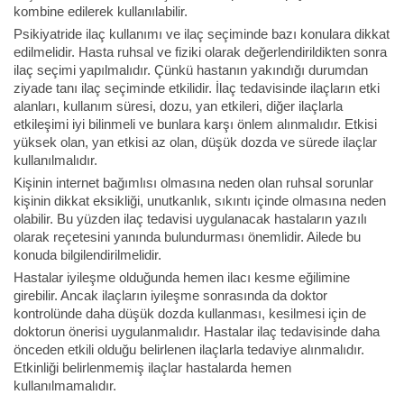
kombine edilerek kullanılabilir.
Psikiyatride ilaç kullanımı ve ilaç seçiminde bazı konulara dikkat
edilmelidir. Hasta ruhsal ve fiziki olarak değerlendirildikten sonra
ilaç seçimi yapılmalıdır. Çünkü hastanın yakındığı durumdan
ziyade tanı ilaç seçiminde etkilidir. İlaç tedavisinde ilaçların etki
alanları, kullanım süresi, dozu, yan etkileri, diğer ilaçlarla
etkileşimi iyi bilinmeli ve bunlara karşı önlem alınmalıdır. Etkisi
yüksek olan, yan etkisi az olan, düşük dozda ve sürede ilaçlar
kullanılmalıdır.
Kişinin internet bağımlısı olmasına neden olan ruhsal sorunlar
kişinin dikkat eksikliği, unutkanlık, sıkıntı içinde olmasına neden
olabilir. Bu yüzden ilaç tedavisi uygulanacak hastaların yazılı
olarak reçetesini yanında bulundurması önemlidir. Ailede bu
konuda bilgilendirilmelidir.
Hastalar iyileşme olduğunda hemen ilacı kesme eğilimine
girebilir. Ancak ilaçların iyileşme sonrasında da doktor
kontrolünde daha düşük dozda kullanması, kesilmesi için de
doktorun önerisi uygulanmalıdır. Hastalar ilaç tedavisinde daha
önceden etkili olduğu belirlenen ilaçlarla tedaviye alınmalıdır.
Etkinliği belirlenmemiş ilaçlar hastalarda hemen
kullanılmamalıdır.