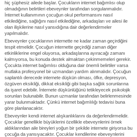
hiç şüphesiz ailede başlar. Çocukların internet bağımlısı olup
olmadığının belirtileri ebeveynler tarafından sorgulanmalıdır.
İnternet kullanımının çocuğun okul performansını nasıl
etkilediğine, sağlığını nasıl etkilediğine, arkadaşları ve ailesi ile
olan ilişkilerine nasıl yansıdığına dair değerlendirmeler
yapılmalıdır.
Ebeveynler çocuklarının internette ne kadar zaman geçirdiğini
tespit etmelidir. Çocuğun internette geçirdiği zaman diğer
etkinliklerine engel oluyorsa, arkadaşlarına ayıracağı zamanı
kalmıyorsa, bu konuda destek almaktan çekinmemeleri gerekir.
Çocukta internet bağımlısı olduğuna dair önemli belirtiler varsa
mutlaka profesyonel bir uzmandan yardım alınmalıdır. Çocuğun
saplantılı derecede internete düşkün olması, öfke, depresyon,
özgüven eksikliği, dikkat eksikliği gibi başka sağlık sorunlarına
da işaret edebilir. İnternete düşkünlüğünü tetikleyecek psikolojik
sorunları bulunabilir. Bunun uzmanlar tarafından belirlenmesinde
yarar bulunmaktadır. Çünkü internet bağımlılığı tedavisi buna
göre planlanacaktır.
Ebeveynler kendi internet alışkanlıklarını da değerlendirmelidir.
Çocuklar genellikle büyüklerini özellikle ebeveynlerini örnek
aldıklarından aile bireyleri yoğun bir şekilde internete giriyorsa bu
çocuğa da yansıyacaktır. Çocuklar kendilerine ebeveynlerini