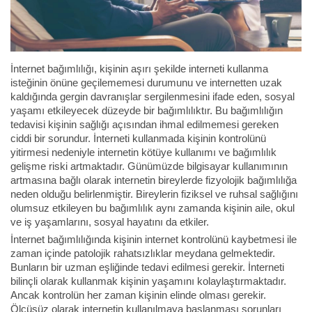
İnternet bağımlılığı, kişinin aşırı şekilde interneti kullanma
isteğinin önüne geçilememesi durumunu ve internetten uzak
kaldığında gergin davranışlar sergilenmesini ifade eden, sosyal
yaşamı etkileyecek düzeyde bir bağımlılıktır. Bu bağımlılığın
tedavisi kişinin sağlığı açısından ihmal edilmemesi gereken
ciddi bir sorundur. İnterneti kullanmada kişinin kontrolünü
yitirmesi nedeniyle internetin kötüye kullanımı ve bağımlılık
gelişme riski artmaktadır. Günümüzde bilgisayar kullanımının
artmasına bağlı olarak internetin bireylerde fizyolojik bağımlılığa
neden olduğu belirlenmiştir. Bireylerin fiziksel ve ruhsal sağlığını
olumsuz etkileyen bu bağımlılık aynı zamanda kişinin aile, okul
ve iş yaşamlarını, sosyal hayatını da etkiler.
İnternet bağımlılığında kişinin internet kontrolünü kaybetmesi ile
zaman içinde patolojik rahatsızlıklar meydana gelmektedir.
Bunların bir uzman eşliğinde tedavi edilmesi gerekir. İnterneti
bilinçli olarak kullanmak kişinin yaşamını kolaylaştırmaktadır.
Ancak kontrolün her zaman kişinin elinde olması gerekir.
Ölçüsüz olarak internetin kullanılmaya başlanması sorunları