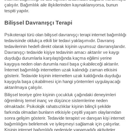
çalışılır. Bağımlılık aile ilişkilerinden kaynaklanıyorsa, bunun
tespiti yapılır.
Bilişsel Davranışçı Terapi
Psikoterapi türü olan bilişsel davranışçı terapi internet bağımlılığı
tedavisinde oldukça etkili bir tedavi yaklaşımıdır. Davranış
tedavilerinin hedefi direkt olarak kişinin uyumsuz davranışlarıdır.
Davranışçı tedavide kişiye tedavinin amacı aktarılır ve kaygı
duyduğu durumlarla karşılaştığında kaçma eğilimi yerine
kaygıya neden olan durumla nasıl başa çıkabileceği aktarılır.
İnternet bağımlılığı internetten uzak kalındığı zaman etkisini
gösterir. Tedavide kişinin internetten uzak kaldığında duyduğu
kaygıyla başa çıkabilmesi için hangi yöntemleri uygulayacağı
aktarılmaya çalışılır.
Bilişsel teoriye göre kişinin çocukluk çağındaki deneyimleri
öğrenilmiş temel inanç ve düşünce sistemlerine neden
olmaktadır. Psikolojik rahatsızlıklar kişinin bilinçli şekilde
farkında olmadan bunların etkisiyle çeşitli yaşam olaylarından
sonra gelişim gösterir. Tedavide terapist ve danışan kişi internet
bağımlılığını belirlemek ve iyileşmeyi sağlamak için çalışırlar.
Kişinin internet bağımlılığı nedeniyle yapamadığı aktiviteler