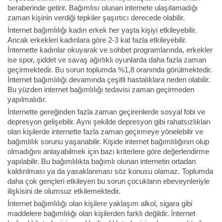
beraberinde getirir. Bağımlısı olunan internete ulaşılamadığı
zaman kişinin verdiği tepkiler şaşırtıcı derecede olabilir.
İnternet bağımlılığı kadın erkek her yaşta kişiyi etkileyebilir.
Ancak erkekleri kadınlara göre 2-3 kat fazla etkileyebilir.
İnternette kadınlar okuyarak ve sohbet programlarında, erkekler
ise spor, şiddet ve savaş ağırlıklı oyunlarda daha fazla zaman
geçirmektedir. Bu sorun toplumda %1,8 oranında görülmektedir.
İnternet bağımlılığı devamında çeşitli hastalıklara neden olabilir.
Bu yüzden internet bağımlılığı tedavisi zaman geçirmeden
yapılmalıdır.
İnternette gereğinden fazla zaman geçirenlerde sosyal fobi ve
depresyon gelişebilir. Aynı şekilde depresyon gibi rahatsızlıkları
olan kişilerde internette fazla zaman geçirmeye yönelebilir ve
bağımlılık sorunu yaşanabilir. Kişide internet bağımlılığının olup
olmadığını anlayabilmek için bazı kriterlere göre değerlendirme
yapılabilir. Bu bağımlılıkta bağımlı olunan internetin ortadan
kaldırılması ya da yasaklanması söz konusu olamaz. Toplumda
daha çok gençleri etkileyen bu sorun çocukların ebeveynleriyle
ilişkisini de olumsuz etkilemektedir.
İnternet bağımlılığı olan kişilere yaklaşım alkol, sigara gibi
maddelere bağımlılığı olan kişilerden farklı değildir. İnternet