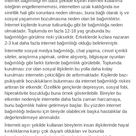
İnternet bağımlılığı en basit şekilde kişinin interneti kullanma
isteğinin engellenememesi, internetten uzak kaldığında ise
sinirlilik hali gibi sorunlara neden olması, buna bağlı olarak iş ve
sosyal yaşamının bozulmasına neden olan bir bağımlılıktır.
İnternet kişilerde kumar tutkunluğu gibi bir bağımlılığa neden
olmaktadır. Toplumda en fazla 12-18 yaş grubunda bu
bağımlılığın görülme riski yüksektir. Erkeklerde kızlara nazaran
2-3 kat daha fazla internet bağımlılığı olduğu belirlenmiştir.
İnternette sosyal medya bağımlılığı, chat yapma, cinsel içerikli
siteler, araştırma yapmak, online alışveriş, bilgisayar oyunları
bağımlılığı gibi farklı türlerde bağımlılık görülebilir. Toplumda
kurulması zor olan sosyal ilişkilerin bu yolla daha kolay
kurulması internetin çekiciliğini de arttırmaktadır. Kişilerde bazı
psikiyatrik bozuklukların bulunması da internet bağımlılığı riskini
arttıran bir etkendir. Özellikle gençlerde depresyon, sosyal fobi,
hiperaktivite bozukluğu buna örnek gösterilebilir. Bireyler bu
etkenler nedeniyle internette daha fazla zaman harcamaya,
bunu bağımlılık haline getirmeye başlar. Bu yüzden internet
bağımlılığı tedavisi için bireyde olabilecek başka hastalıklar da
değerlendirmeye alınmalıdır.
İnterneti aşırı şekilde kullanan bireylerin insan ilişkilerinde hayal
kırıklıklarına karşı çok duyarlı oldukları ve bununla