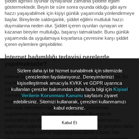
şiddet ağırlıklı oyunlar oynayanlar zamanla şiddete eğilim
göstermektedir. Beyin bir süre sonra oyunda olduğu gibi aynı
hazzı yaşayabilmek için kişiyi günlük yaşamında yönlendirmeye
başlar. Bireylerde saldırganlık, şiddet eğilimi mutluluk hazzı
duymalarına neden olur. Şiddet içeren oyunları oynayan ve
kazanan bireyler mutluluğu, başarıyı tatmaktadır. Bunu günlük
yaşamında da uygulamaya koyarlarsa çevresine karşı şiddet
içeren eylemlere girişebilirler.
İnternet bağımlılığı tedavisi nerelerde
yapılmaktadır?
Sizlere daha iyi bir hizmet sunabilmek için sitemizde
İnternet bağımlılığı yeni oluşmaya başlayan bir kavramdır. Bu
çerezlerden faydalanıyoruz. Deneyimlerinizi
yüzden henüz tedavisi için yapılması gerekenler üzerinde
kişiselleştirmek amacıyla KVKK ve GDPR uyarınca
çalışmalar devam etmektedir. Buna rağmen bazı merkezlerde
kullanılan çerezler bakımından daha fazla bilgi için
Kişisel
internet bağımlılığı bölümleri kurulmaya başlanmıştır. Bu
Verilerin Korunması Kanunu
sayfasını ziyaret
merkezlerden destek alınabilir. Ayrıca bağımlılığın altında
edebilirsiniz. Sitemizi kullanarak, çerezleri kullanmamızı
psikolojik etkenlerin varlığı tespit edilirse psikoterapi
kabul edersiniz.
uygulamalarından faydalanılması gerekir. Bu nedenle
psikiyatriste ya da psikoloğa giderek tedavi planlamasının
Kabul Et
yapılması sağlanabilir. En önemlisi çocukların ve gençlerin daha
fazla etkilendiği internet bağımlılığında ailenin rolüdür. Aile
çocuklarının internette geçireceği süreyi çeşitli uygulamalarla