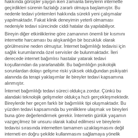
hakkında görüşler yaygın iken zamanla bireylerin internette
geçirdikleri sürenin fazlalığı zararlı olmaya başlamıştır. Bu
nedenle tedavi yöntemleri hakkında sürekli yeni çalışmalar
yapılmaktadır. Fakat klinik deneyimin yeterli olmaması
nedeniyle tedavi sürecinde ciddi hatalar da yapılabiliyor.
Bireyin diğer etkinliklerine göre zamanının önemli bir kısmını
internette harcaması bu alışkanlığın bir bozukluk olarak
görülmesine neden olmuştur. İnternet bağımlılığı tedavisi için
sağlık kurumlarında özel servisler de bulunmaktadır. İleri
derecede internet bağımlısı hastalar yatarak tedavi
koşullarından da yararlanabilir. Bu bağımlılığın psikolojik
sorunlardan dolayı gelişme riski yüksek olduğundan psikiyatri
alanında da terapi yaklaşımlar ile bireyler tedavi kapsamına
alınmıştır.
İnternet bağımlılığı tedavi süreci oldukça zordur. Çünkü bu
alandaki teknolojik gelişmeler oldukça hızlı gerçekleşmektedir.
Bireylerde her geçen farklı bir bağımlılık tipi oluşmaktadır. Bu
yüzden tedavi kapsamında bu yeniliklere ulaşmak ve bireyleri
buna göre değerlendirmek gerekir. İnternetin günlük yaşamın
vazgeçilmez bir unsuru olarak kabul edilmesi ve bireylerin
tedavisi sırasında internetten tamamen uzaklaşmasını değil
interneti en doğru şekilde kullanmasını sağlamaya yönelik