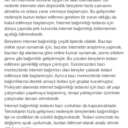
nedenle internete olan düşkünlük bireylerin fazla zamanını
almakta ve onlara zarar vermeye başlamıştır. Bu gelişmeler
nedeniyle bunun tedavi edilmesi gereken bir sorun olduğu da
kabul edilmeye başlamıştır. İnternet bağımlılığı tedavisi için
dünya çapında pek kurumda internet bağımlılığı bölümlerinin
açıldığı bilinmektedir.
Bireylerin internet bağımlılığı çeşitli tiplerde olabilir. Bazıları
online oyun oynamak için, bazıları internette araştırma yapmak,
bazıları ilgi alanlarına göre online kumar oynamak, porno sitelere
girme gibi bağımlılık geliştirmiştir. Bu yüzden bireylerin tedavi
edilmesi gerekliliği ortaya çıkmıştır. Günümüzden bazı
merkezlerde internet bağımlısı olan bireyler yatarak tedavi
edilmeye bile başlanmıştır. Ayrıca bazı merkezlerde internet
bağımlılarına destek amaçlı tedavi için gruplar kurulmuştur.
Psikiyatri alanında internet bağımlılığı tedavisi için bazı alt yapı
çalışmaları yapılmaya başlanmış, terapi yaklaşımları üzerinde
çalışmalar devam etmektedir.
İnternet bağımlılığı tedavisi bazı zorlukları da kapsamaktadır.
Teknolojinin hızla gelişmesi nedeniyle bireylerdeki bağımlılığın
tipi ve özellikleri de sürekli değişmektedir. Tedavi sürecinde bu
değişime ayak uydurmak, bunları bilimsel olarak analiz etmek