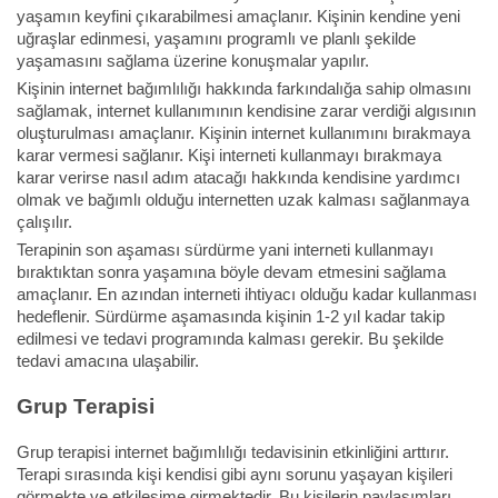
yaşamın keyfini çıkarabilmesi amaçlanır. Kişinin kendine yeni
uğraşlar edinmesi, yaşamını programlı ve planlı şekilde
yaşamasını sağlama üzerine konuşmalar yapılır.
Kişinin internet bağımlılığı hakkında farkındalığa sahip olmasını
sağlamak, internet kullanımının kendisine zarar verdiği algısının
oluşturulması amaçlanır. Kişinin internet kullanımını bırakmaya
karar vermesi sağlanır. Kişi interneti kullanmayı bırakmaya
karar verirse nasıl adım atacağı hakkında kendisine yardımcı
olmak ve bağımlı olduğu internetten uzak kalması sağlanmaya
çalışılır.
Terapinin son aşaması sürdürme yani interneti kullanmayı
bıraktıktan sonra yaşamına böyle devam etmesini sağlama
amaçlanır. En azından interneti ihtiyacı olduğu kadar kullanması
hedeflenir. Sürdürme aşamasında kişinin 1-2 yıl kadar takip
edilmesi ve tedavi programında kalması gerekir. Bu şekilde
tedavi amacına ulaşabilir.
Grup Terapisi
Grup terapisi internet bağımlılığı tedavisinin etkinliğini arttırır.
Terapi sırasında kişi kendisi gibi aynı sorunu yaşayan kişileri
görmekte ve etkileşime girmektedir. Bu kişilerin paylaşımları