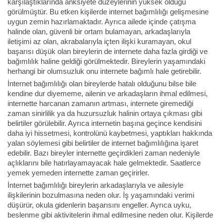
karşılaştıklarında anksiyete düzeylerinin yüksek olduğu
görülmüştür. Bu etken kişilerde internet bağımlılığı gelişmesine
uygun zemin hazırlamaktadır. Ayrıca ailede içinde çatışma
halinde olan, güvenli bir ortam bulamayan, arkadaşlarıyla
iletişimi az olan, akrabalarıyla içten ilişki kuramayan, okul
başarısı düşük olan bireylerin de internete daha fazla girdiği ve
bağımlılık haline geldiği görülmektedir. Bireylerin yaşamındaki
herhangi bir olumsuzluk onu internete bağımlı hale getirebilir.
İnternet bağımlılığı olan bireylerde hatalı olduğunu bilse bile
kendine dur diyememe, ailenin ve arkadaşların ihmal edilmesi,
internette harcanan zamanın artması, internete giremediği
zaman sinirlilik ya da huzursuzluk halinin ortaya çıkması gibi
belirtiler görülebilir. Ayrıca internetin başına geçince kendisini
daha iyi hissetmesi, kontrolünü kaybetmesi, yaptıkları hakkında
yalan söylemesi gibi belirtiler de internet bağımlılığına işaret
edebilir. Bazı bireyler internette geçirdikleri zaman nedeniyle
açlıklarını bile hatırlayamayacak hale gelmektedir. Saatlerce
yemek yemeden internette zaman geçirirler.
İnternet bağımlılığı bireylerin arkadaşlarıyla ve ailesiyle
ilişkilerinin bozulmasına neden olur. İş yaşamındaki verimi
düşürür, okula gidenlerin başarısını engeller. Ayrıca uyku,
beslenme gibi aktivitelerin ihmal edilmesine neden olur. Kişilerde