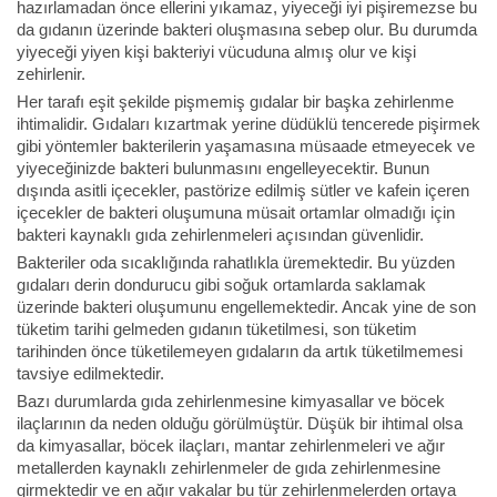
hazırlamadan önce ellerini yıkamaz, yiyeceği iyi pişiremezse bu
da gıdanın üzerinde bakteri oluşmasına sebep olur. Bu durumda
yiyeceği yiyen kişi bakteriyi vücuduna almış olur ve kişi
zehirlenir.
Her tarafı eşit şekilde pişmemiş gıdalar bir başka zehirlenme
ihtimalidir. Gıdaları kızartmak yerine düdüklü tencerede pişirmek
gibi yöntemler bakterilerin yaşamasına müsaade etmeyecek ve
yiyeceğinizde bakteri bulunmasını engelleyecektir. Bunun
dışında asitli içecekler, pastörize edilmiş sütler ve kafein içeren
içecekler de bakteri oluşumuna müsait ortamlar olmadığı için
bakteri kaynaklı gıda zehirlenmeleri açısından güvenlidir.
Bakteriler oda sıcaklığında rahatlıkla üremektedir. Bu yüzden
gıdaları derin dondurucu gibi soğuk ortamlarda saklamak
üzerinde bakteri oluşumunu engellemektedir. Ancak yine de son
tüketim tarihi gelmeden gıdanın tüketilmesi, son tüketim
tarihinden önce tüketilemeyen gıdaların da artık tüketilmemesi
tavsiye edilmektedir.
Bazı durumlarda gıda zehirlenmesine kimyasallar ve böcek
ilaçlarının da neden olduğu görülmüştür. Düşük bir ihtimal olsa
da kimyasallar, böcek ilaçları, mantar zehirlenmeleri ve ağır
metallerden kaynaklı zehirlenmeler de gıda zehirlenmesine
girmektedir ve en ağır vakalar bu tür zehirlenmelerden ortaya