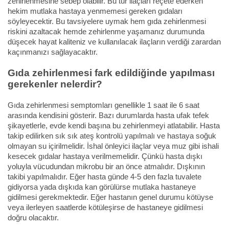
zehirlenmesine sebep olabilir. Bu tür ilaçları reçete ederken
hekim mutlaka hastaya yenmemesi gereken gıdaları
söyleyecektir. Bu tavsiyelere uymak hem gıda zehirlenmesi
riskini azaltacak hemde zehirlenme yaşamanız durumunda
düşecek hayat kaliteniz ve kullanılacak ilaçların verdiği zarardan
kaçınmanızı sağlayacaktır.
Gıda zehirlenmesi fark edildiğinde yapılması
gerekenler nelerdir?
Gıda zehirlenmesi semptomları genellikle 1 saat ile 6 saat
arasında kendisini gösterir. Bazı durumlarda hasta ufak tefek
şikayetlerle, evde kendi başına bu zehirlenmeyi atlatabilir. Hasta
takip edilirken sık sık ateş kontrolü yapılmalı ve hastaya soğuk
olmayan su içirilmelidir. İshal önleyici ilaçlar veya muz gibi ishali
kesecek gıdalar hastaya verilmemelidir. Çünkü hasta dışkı
yoluyla vücudundan mikrobu bir an önce atmalıdır. Dışkının
takibi yapılmalıdır. Eğer hasta günde 4-5 den fazla tuvalete
gidiyorsa yada dışkıda kan görülürse mutlaka hastaneye
gidilmesi gerekmektedir. Eğer hastanın genel durumu kötüyse
veya ilerleyen saatlerde kötüleşirse de hastaneye gidilmesi
doğru olacaktır.