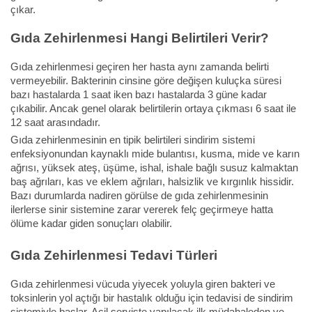
çıkar.
Gıda Zehirlenmesi Hangi Belirtileri Verir?
Gıda zehirlenmesi geçiren her hasta aynı zamanda belirti
vermeyebilir. Bakterinin cinsine göre değişen kuluçka süresi
bazı hastalarda 1 saat iken bazı hastalarda 3 güne kadar
çıkabilir. Ancak genel olarak belirtilerin ortaya çıkması 6 saat ile
12 saat arasındadır.
Gıda zehirlenmesinin en tipik belirtileri sindirim sistemi
enfeksiyonundan kaynaklı mide bulantısı, kusma, mide ve karın
ağrısı, yüksek ateş, üşüme, ishal, ishale bağlı susuz kalmaktan
baş ağrıları, kas ve eklem ağrıları, halsizlik ve kırgınlık hissidir.
Bazı durumlarda nadiren görülse de gıda zehirlenmesinin
ilerlerse sinir sistemine zarar vererek felç geçirmeye hatta
ölüme kadar giden sonuçları olabilir.
Gıda Zehirlenmesi Tedavi Türleri
Gıda zehirlenmesi vücuda yiyecek yoluyla giren bakteri ve
toksinlerin yol açtığı bir hastalık olduğu için tedavisi de sindirim
sistemiyle başlar. Acil serviste yapılacak ilk müdahaleden ve