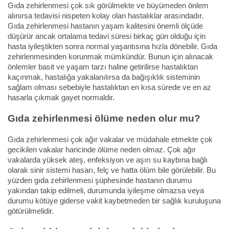
Gıda zehirlenmesi çok sık görülmekte ve büyümeden önlem
alınırsa tedavisi nispeten kolay olan hastalıklar arasındadır.
Gıda zehirlenmesi hastanın yaşam kalitesini önemli ölçüde
düşürür ancak ortalama tedavi süresi birkaç gün olduğu için
hasta iyileştikten sonra normal yaşantısına hızla dönebilir. Gıda
zehirlenmesinden korunmak mümkündür. Bunun için alınacak
önlemler basit ve yaşam tarzı haline getirilirse hastalıktan
kaçınmak, hastalığa yakalanılırsa da bağışıklık sisteminin
sağlam olması sebebiyle hastalıktan en kısa sürede ve en az
hasarla çıkmak gayet normaldir.
Gıda zehirlenmesi ölüme neden olur mu?
Gıda zehirlenmesi çok ağır vakalar ve müdahale etmekte çok
gecikilen vakalar haricinde ölüme neden olmaz. Çok ağır
vakalarda yüksek ateş, enfeksiyon ve aşırı su kaybına bağlı
olarak sinir sistemi hasarı, felç ve hatta ölüm bile görülebilir. Bu
yüzden gıda zehirlenmesi şüphesinde hastanın durumu
yakından takip edilmeli, durumunda iyileşme olmazsa veya
durumu kötüye giderse vakit kaybetmeden bir sağlık kuruluşuna
götürülmelidir.