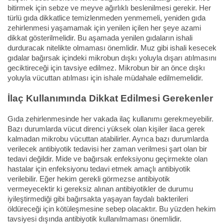
bitirmek için sebze ve meyve ağırlıklı beslenilmesi gerekir. Her
türlü gıda dikkatlice temizlenmeden yenmemeli, yeniden gıda
zehirlenmesi yaşamamak için yenilen içilen her şeye azami
dikkat gösterilmelidir. Bu aşamada yenilen gıdaların ishali
durduracak nitelikte olmaması önemlidir. Muz gibi ishali kesecek
gıdalar bağırsak içindeki mikrobun dışkı yoluyla dışarı atılmasını
geciktireceği için tavsiye edilmez. Mikrobun bir an önce dışkı
yoluyla vücuttan atılması için ishale müdahale edilmemelidir.
İlaç Kullanımında Dikkat Edilmesi Gerekenler
Gıda zehirlenmesinde her vakada ilaç kullanımı gerekmeyebilir.
Bazı durumlarda vücut direnci yüksek olan kişiler ilaca gerek
kalmadan mikrobu vücuttan atabilirler. Ayrıca bazı durumlarda
verilecek antibiyotik tedavisi her zaman verilmesi şart olan bir
tedavi değildir. Mide ve bağırsak enfeksiyonu geçirmekte olan
hastalar için enfeksiyonu tedavi etmek amaçlı antibiyotik
verilebilir. Eğer hekim gerekli görmezse antibiyotik
vermeyecektir ki gereksiz alınan antibiyotikler de durumu
iyileştirmediği gibi bağırsakta yaşayan faydalı bakterileri
öldüreceği için kötüleşmesine sebep olacaktır. Bu yüzden hekim
tavsiyesi dışında antibiyotik kullanılmaması önemlidir.