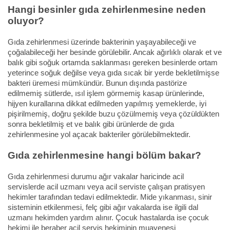
Hangi besinler gıda zehirlenmesine neden
oluyor?
Gıda zehirlenmesi üzerinde bakterinin yaşayabileceği ve
çoğalabileceği her besinde görülebilir. Ancak ağırlıklı olarak et ve
balık gibi soğuk ortamda saklanması gereken besinlerde ortam
yeterince soğuk değilse veya gıda sıcak bir yerde bekletilmişse
bakteri üremesi mümkündür. Bunun dışında pastörize
edilmemiş sütlerde, ısıl işlem görmemiş kasap ürünlerinde,
hijyen kurallarına dikkat edilmeden yapılmış yemeklerde, iyi
pişirilmemiş, doğru şekilde buzu çözülmemiş veya çözüldükten
sonra bekletilmiş et ve balık gibi ürünlerde de gıda
zehirlenmesine yol açacak bakteriler görülebilmektedir.
Gıda zehirlenmesine hangi bölüm bakar?
Gıda zehirlenmesi durumu ağır vakalar haricinde acil
servislerde acil uzmanı veya acil serviste çalışan pratisyen
hekimler tarafından tedavi edilmektedir. Mide yıkanması, sinir
sisteminin etkilenmesi, felç gibi ağır vakalarda ise ilgili dal
uzmanı hekimden yardım alınır. Çocuk hastalarda ise çocuk
hekimi ile beraber acil servis hekiminin muayenesi