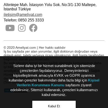
Altıntepe Mah. İstasyon Yolu Sok. No:3/1-130 Maltepe,
İstanbul Türkiye
iletisim@ameliyat.com
Telefon: 0850 255 3333
© 2020 Ameliyat.com | Her hakkı saklıdır
İş bu sayfada yer alan yorumlar, ilgili doktorun doğrudan veya
dolaylı emri, talebi ve/veya ricası olmaksızın, ilgili hasta tarafından
bağımsız olarak yazılmaktadır.
Bu web sitesinin temel amacı sağlık alanında kamuoyunun daha
Sizlere daha iyi bir hizmet sunabilmek için sitemizde
iyi bilgilenmesini sağlamaktır.
çerezlerden faydalanıyoruz. Deneyimlerinizi
ameliyat.com bir başvuru hizmeti değildir ve herhangi bir Sağlık
Hizmeti Sağlayıcısını tavsiye etmemektedir veya
kişiselleştirmek amacıyla KVKK ve GDPR uyarınca
desteklememektedir.
kullanılan çerezler bakımından daha fazla bilgi için
Kişisel
(Son Güncelleme: 01.09.2020)
Verilerin Korunması Kanunu
sayfasını ziyaret
edebilirsiniz. Sitemizi kullanarak, çerezleri kullanmamızı
kabul edersiniz.
Kabul Et