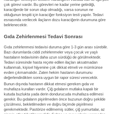
çok görevi vardır. Bu görevleri ne kadar yerine getirdiği,
karaciğerde bir sorun olup olmadığı, varsa sorunun ne
olduğunun tespiti için karaciğer fonksiyon testi yapılır. Tedavi
esnasında verilecek ilaçların dozu karaciğerin durumuna göre
belirlenecektir.
Gıda Zehirlenmesi Tedavi Sonrası
Gıda zehirlenmesi tedavisi duruma göre 1-3 gün arası sürebilir.
Bazı durumlarda ciddi zehirlenmeler veya çocuk ve yaşlı
hastaların tedavisinin daha uzun sürdüğü de görülmektedir.
Tedavi süresinde hasta reçete edilen ilaçları aksatmadan
kullanmalı, kişisel hijyenine çok dikkat etmeli ve mümkünse
evden çıkmamalıdır. Zaten hekim hastanın durumunu
değerlendirdikten sonra uygun bir rapor süresi verecektir.
Bunun dışında hastanın dikkat etmesi gereken gıda ve
muhafaza kuralları vardır. Çiğ gıdaların mutlaka kapalı bir
kutuda buzlukta yada derin dondurucuda muhafaza edilmesi
gerekir. Bu gıdaların pişirilmeden önce buzunun doğru şekilde
çözülmesi, bekletilmeden ve doğru biçimde pişirilmesi
gerekmektedir. Pastörize edilmemiş sütler, çiğ yumurtalar, az