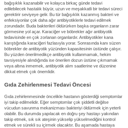
bağışıklık kazanabilir ve kolayca birkaç günde tedavi
edilebilecek hastalık büyür, uzun ve meşakkatli bir tedavi süreci
gerektirir seviyeye gelir. Bu tür bağışıklık kazanmış bakteri ve
enfeksiyonlar çok daha ağır antibiyotiklerle tedavi edilmek
zorundadır. Buda bakterileri öldürürken başka organların zarar
görmesine yol açar. Karaciğer ve böbrekler ağır antibiyotik
tedavisinde en çok zorlanan organlardır. Antibiyotikler kana
karıştığında karaciğeri fazlasıyla yorar. Sonrasında kanı süzen
böbrekler de antibiyotik yüzünden kapasitesinin üstünde çalışır.
Bu yüzden önerilmedikçe antibiyotik kullanmamak, hekim
tavsiyesiyle alındığında ise önerilen dozun üstüne çıkmamak
veya altına inmemek, antibiyotik alım saatlerine ve düzenine
dikkat etmek çok önemlidir.
Gıda Zehirlenmesi Tedavi Öncesi
Gıda zehirlenmesinde öncelikle hastanın gösterdiği semptomlar
iyi takip edilmelidir. Eğer semptomlar çok şiddetli değilse
vücudun savunma mekanizması bakteriyi öldürmek için yeterli
olabilir. Bu durumda yapılacak en doğru şey hastayı yakından
takip etmek, sık sık ateşinin yükselip yükselmediğini kontrol
etmek ve sürekli su içirmek olacaktır. Bu aşamada hastaya