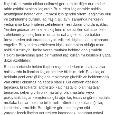
İlaç kullanımında dikkat edilmesi gereken bir diğer durum ise
mide asidini azaltan ilaçlardır. Bu türden ilaçlar mide asidini
azalttığında bakterilerin üremesi için gerekli ortamı sağlamış olur
ve zehirlenme durumu ağırlaşır. Bu aynı zamanda herkesin
yediği ama bazı kişilerin zehirlenmemesi durumunu da açıklar.
Yenilen gıdadan zehirlenen kişilerin mide asitleri daha az iken
zehirlenmeyen kişilerin mide asidi daha çok olur ve bakteri
üreyemeden asit tarafından yok edilerek kişinin hasta olmasını
engeller. Bu yüzden zehirlenen kişi kullanmakta olduğu mide
asidi düzenleyici ilaçlar varsa mutlaka hekime danışmalıdır.
Hekim tavsiyesine göre bir müddet ilaç kullanımı kesilebilir yada
dozu azaltılabilir.
Bunun haricinde hekim ilaçları reçete ederken mutlaka varsa
halihazırda kullanılan ilaçlar hekime bildirilmelidir. Bazı ilaçlar
hekimin yeni verdiği ilaçlarla tepkimeye girebilir ve beklenmedik
yan etkiler oluşmasına sebep olabilir. Bu yüzden özellikle
taşikardi, bradikardi, aritmi gibi kalp hastalığı olan hastalar,
tansiyon, şeker gibi kronik hastalığı olan hastalar veya
psikiyatrik ilaçlar kemoterapi gibi ağır ilaç tedavisi gören hastalar
mutlaka bunları hekime bildirmeli, mümkünse kullandığı ilaç
isimlerini vermelidir. Bu bilgilere göre hekim yan etki
yaratabilecek ilaçları vermekten kaçınacak, hastanın tedavi