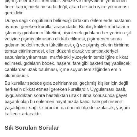
pişmiş etler tüketilmemelidir. Sebze ve meyvelerin yenmeden
önce kap içindeki bir suda değil, akan bir suda iyice yıkanması
gereklidir.
Dünya sağlık örgütünün belirlediği birtakım önlemlerde hastanın
uyması gereken kurallar arasındadır. Bunlar; kaliteli markaların
işlenmiş gıdalarının tüketimi, pişirilecek gıdaların her yerinin eşit
ve iyice pişmiş olmasına dikkat edilmesi, pişirmeden sonra
gıdanın bekletilmeden tüketilmesi, çiğ ve pişmiş etlerin birbirine
temas ettirilmemesi, elleri düzenli olarak ve antibakteriyel
sabunlarla yıkanması, mutfaktaki yüzeylerin temizliğine dikkat
edilmesi, gıdaların böcek, haşere, fare gibi bakteri taşıyabilecek
canlılardan uzak tutulması, içme suyun temizliğinden emin
olunmasıdır.
Bu kurallar sadece gıda zehirlenmesi geçirmiş kişiler için değil
herkesin dikkat etmesi gereken kurallardır. Uygulaması basit,
uygulandıktan sonra hastalıktan uzak tutma konusunda gayet
başarılı olan bu önlemleri hayatınızda kalıcı hale getirirseniz
yaşadığınız sağlık sorunları da önemli ölçüde azalacak, yaşam
kaliteniz artacaktır.
Sık Sorulan Sorular