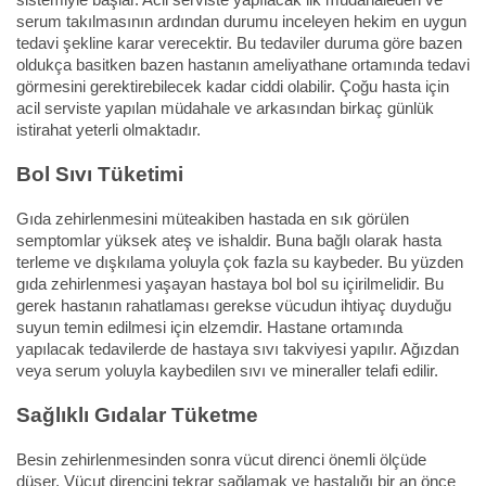
serum takılmasının ardından durumu inceleyen hekim en uygun
tedavi şekline karar verecektir. Bu tedaviler duruma göre bazen
oldukça basitken bazen hastanın ameliyathane ortamında tedavi
görmesini gerektirebilecek kadar ciddi olabilir. Çoğu hasta için
acil serviste yapılan müdahale ve arkasından birkaç günlük
istirahat yeterli olmaktadır.
Bol Sıvı Tüketimi
Gıda zehirlenmesini müteakiben hastada en sık görülen
semptomlar yüksek ateş ve ishaldir. Buna bağlı olarak hasta
terleme ve dışkılama yoluyla çok fazla su kaybeder. Bu yüzden
gıda zehirlenmesi yaşayan hastaya bol bol su içirilmelidir. Bu
gerek hastanın rahatlaması gerekse vücudun ihtiyaç duyduğu
suyun temin edilmesi için elzemdir. Hastane ortamında
yapılacak tedavilerde de hastaya sıvı takviyesi yapılır. Ağızdan
veya serum yoluyla kaybedilen sıvı ve mineraller telafi edilir.
Sağlıklı Gıdalar Tüketme
Besin zehirlenmesinden sonra vücut direnci önemli ölçüde
düşer. Vücut direncini tekrar sağlamak ve hastalığı bir an önce