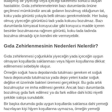
bulaşmış bir yiyeceği veya içeceği tüketmesi sonucu oluşan
hastalıktır. Gıda zehirlenmelerinin bazı durumlarda önüne
geçilmesi mümkündür ancak gıdanın bozulmuş olduğunun tat,
koku yada görüntü yoluyla belli olması gerekmektedir. Her bulaş
olmuş yiyeceğin görüntüsü tadı yada kokusu bozulmaz. Bazı
durumlarda kimyasal koruyucular gibi koruyucu madde içeren
besinler bozulmasına rağmen görüntü, koku tada tadında
bozulma olmadığı için kendini ele vermeyebilir.
Gıda Zehirlenmesinin Nedenleri Nelerdir?
Gıda zehirlenmesi çoğunlukla yiyeceğin yada içeceğin uygun
olmayan koşullarda saklanması veya hijyen koşullarına dikkat
edilmemesi sebebiyle oluşur.
Örneğin soğuk hava depolarında tutulması gereken et soğuk
hava deposunda tutulmazsa yada depo yeteri kadar soğuk
değilse et üzerinde bakteri üremesi gerçekleşir. Bu gıda artık
bozulmuştur ve imha edilmesi gerekir. Ancak bazı durumlarda
bozulmuş gıda fark edilmez ya da fark edilse dahi kötü niyetli
şekilde satışa sunulabilir.
Bir başka durumda gıda uygun koşullarda saklansa dahi yemeği
hazırlayan kişi hijyen koşullarına uymazsa, örneğin yemeği