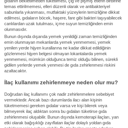
gıdanın bekletilmeden tüketilmesi, çiğ ve pişmiş etlerin birbirine
temas ettirilmemesi, elleri düzenli olarak ve antibakteriyel
sabunlarla yıkanması, mutfaktaki yüzeylerin temizliğine dikkat
edilmesi, gıdaların böcek, haşere, fare gibi bakteri taşıyabilecek
canlılardan uzak tutulması, içme suyun temizliğinden emin
olunmasıdır.
Bunun dışında dışarıda yemek yenildiği zaman temizliğinden
emin olunmayan mekanlarda yemek yenmemesi, yemek
yenilen yerde hijyen kurallarına ne kadar dikkat edildiğinin
gözlenmesi hijyen belgesi olmayan lokantalarda yemek
yenmemesi, mümkün olduğunca temiz olduğu bilinen, sürekli
gidilen yerlerde yemek yenmesi de gıda zehirlenmesi riskini
azaltacaktır.
İlaç kullanımı zehirlenmeye neden olur mu?
Doğrudan ilaç kullanımı çok nadir zehirlenmelere sebebiyet
vermektedir. Ancak bazı durumlarda ilacı alan kişinin
tüketmemesi gereken gıdalar varsa ve kişi bilerek veya
bilmeyerek ilaç aldıktan sonra bu gıdaları tüketirse gıda
zehirlenmesi oluşabilir. Bunun dışında kemoterapi ilaçları, yan
etki olarak bağışıklığı zayıflatan ilaçlar dolaylı yoldan gıda