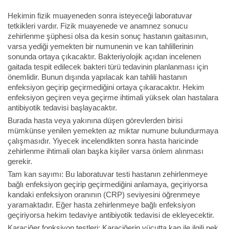
Hekimin fizik muayeneden sonra isteyeceği laboratuvar
tetkikleri vardır. Fizik muayenede ve anamnez sonucu
zehirlenme şüphesi olsa da kesin sonuç hastanın gaitasının,
varsa yediği yemekten bir numunenin ve kan tahlillerinin
sonunda ortaya çıkacaktır. Bakteriyolojik açıdan incelenen
gaitada tespit edilecek bakteri türü tedavinin planlanması için
önemlidir. Bunun dışında yapılacak kan tahlili hastanın
enfeksiyon geçirip geçirmediğini ortaya çıkaracaktır. Hekim
enfeksiyon geçiren veya geçirme ihtimali yüksek olan hastalara
antibiyotik tedavisi başlayacaktır.
Burada hasta veya yakınına düşen görevlerden birisi
mümkünse yenilen yemekten az miktar numune bulundurmaya
çalışmasıdır. Yiyecek incelendikten sonra hasta haricinde
zehirlenme ihtimali olan başka kişiler varsa önlem alınması
gerekir.
Tam kan sayımı: Bu laboratuvar testi hastanın zehirlenmeye
bağlı enfeksiyon geçirip geçirmediğini anlamaya, geçiriyorsa
kandaki enfeksiyon oranının (CRP) seviyesini öğrenmeye
yaramaktadır. Eğer hasta zehirlenmeye bağlı enfeksiyon
geçiriyorsa hekim tedaviye antibiyotik tedavisi de ekleyecektir.
Karaciğer fonksiyon testleri: Karaciğerin vücutta kan ile ilgili pek