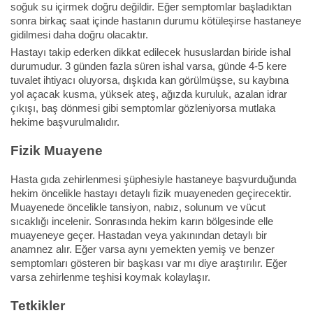
soğuk su içirmek doğru değildir. Eğer semptomlar başladıktan
sonra birkaç saat içinde hastanın durumu kötüleşirse hastaneye
gidilmesi daha doğru olacaktır.
Hastayı takip ederken dikkat edilecek hususlardan biride ishal
durumudur. 3 günden fazla süren ishal varsa, günde 4-5 kere
tuvalet ihtiyacı oluyorsa, dışkıda kan görülmüşse, su kaybına
yol açacak kusma, yüksek ateş, ağızda kuruluk, azalan idrar
çıkışı, baş dönmesi gibi semptomlar gözleniyorsa mutlaka
hekime başvurulmalıdır.
Fizik Muayene
Hasta gıda zehirlenmesi şüphesiyle hastaneye başvurduğunda
hekim öncelikle hastayı detaylı fizik muayeneden geçirecektir.
Muayenede öncelikle tansiyon, nabız, solunum ve vücut
sıcaklığı incelenir. Sonrasında hekim karın bölgesinde elle
muayeneye geçer. Hastadan veya yakınından detaylı bir
anamnez alır. Eğer varsa aynı yemekten yemiş ve benzer
semptomları gösteren bir başkası var mı diye araştırılır. Eğer
varsa zehirlenme teşhisi koymak kolaylaşır.
Tetkikler