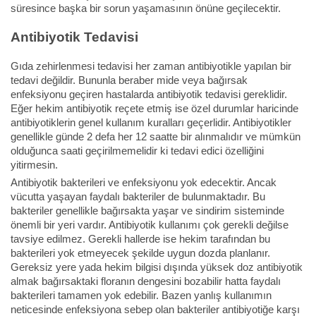
süresince başka bir sorun yaşamasının önüne geçilecektir.
Antibiyotik Tedavisi
Gıda zehirlenmesi tedavisi her zaman antibiyotikle yapılan bir
tedavi değildir. Bununla beraber mide veya bağırsak
enfeksiyonu geçiren hastalarda antibiyotik tedavisi gereklidir.
Eğer hekim antibiyotik reçete etmiş ise özel durumlar haricinde
antibiyotiklerin genel kullanım kuralları geçerlidir. Antibiyotikler
genellikle günde 2 defa her 12 saatte bir alınmalıdır ve mümkün
olduğunca saati geçirilmemelidir ki tedavi edici özelliğini
yitirmesin.
Antibiyotik bakterileri ve enfeksiyonu yok edecektir. Ancak
vücutta yaşayan faydalı bakteriler de bulunmaktadır. Bu
bakteriler genellikle bağırsakta yaşar ve sindirim sisteminde
önemli bir yeri vardır. Antibiyotik kullanımı çok gerekli değilse
tavsiye edilmez. Gerekli hallerde ise hekim tarafından bu
bakterileri yok etmeyecek şekilde uygun dozda planlanır.
Gereksiz yere yada hekim bilgisi dışında yüksek doz antibiyotik
almak bağırsaktaki floranın dengesini bozabilir hatta faydalı
bakterileri tamamen yok edebilir. Bazen yanlış kullanımın
neticesinde enfeksiyona sebep olan bakteriler antibiyotiğe karşı