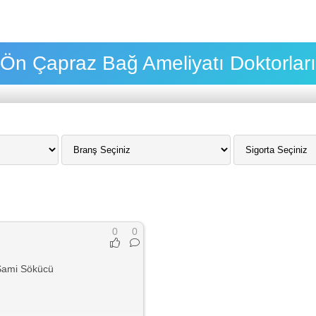
Ön Çapraz Bağ Ameliyatı Doktorları
0
0
Sami Sökücü