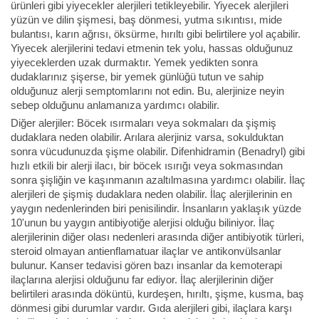
ürünleri gibi yiyecekler alerjileri tetikleyebilir. Yiyecek alerjileri
yüzün ve dilin şişmesi, baş dönmesi, yutma sıkıntısı, mide
bulantısı, karın ağrısı, öksürme, hırıltı gibi belirtilere yol açabilir.
Yiyecek alerjilerini tedavi etmenin tek yolu, hassas olduğunuz
yiyeceklerden uzak durmaktır. Yemek yedikten sonra
dudaklarınız şişerse, bir yemek günlüğü tutun ve sahip
olduğunuz alerji semptomlarını not edin. Bu, alerjinize neyin
sebep olduğunu anlamanıza yardımcı olabilir.
Diğer alerjiler: Böcek ısırmaları veya sokmaları da şişmiş
dudaklara neden olabilir. Arılara alerjiniz varsa, sokulduktan
sonra vücudunuzda şişme olabilir. Difenhidramin (Benadryl) gibi
hızlı etkili bir alerji ilacı, bir böcek ısırığı veya sokmasından
sonra şişliğin ve kaşınmanın azaltılmasına yardımcı olabilir. İlaç
alerjileri de şişmiş dudaklara neden olabilir. İlaç alerjilerinin en
yaygın nedenlerinden biri penisilindir. İnsanların yaklaşık yüzde
10'unun bu yaygın antibiyotiğe alerjisi olduğu biliniyor. İlaç
alerjilerinin diğer olası nedenleri arasında diğer antibiyotik türleri,
steroid olmayan antienflamatuar ilaçlar ve antikonvülsanlar
bulunur. Kanser tedavisi gören bazı insanlar da kemoterapi
ilaçlarına alerjisi olduğunu far ediyor. İlaç alerjilerinin diğer
belirtileri arasında döküntü, kurdeşen, hırıltı, şişme, kusma, baş
dönmesi gibi durumlar vardır. Gıda alerjileri gibi, ilaçlara karşı