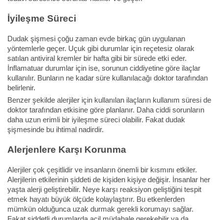
İyileşme Süreci
Dudak şişmesi çoğu zaman evde birkaç gün uygulanan
yöntemlerle geçer. Uçuk gibi durumlar için reçetesiz olarak
satılan antiviral kremler bir hafta gibi bir sürede etki eder.
İnflamatuar durumlar için ise, sorunun ciddiyetine göre ilaçlar
kullanılır. Bunların ne kadar süre kullanılacağı doktor tarafından
belirlenir.
Benzer şekilde alerjiler için kullanılan ilaçların kullanım süresi de
doktor tarafından etkisine göre planlanır. Daha ciddi sorunların
daha uzun erimli bir iyileşme süreci olabilir. Fakat dudak
şişmesinde bu ihtimal nadirdir.
Alerjenlere Karşı Korunma
Alerjiler çok çeşitlidir ve insanların önemli bir kısmını etkiler.
Alerjilerin etkilerinin şiddeti de kişiden kişiye değişir. İnsanlar her
yaşta alerji geliştirebilir. Neye karşı reaksiyon geliştiğini tespit
etmek hayatı büyük ölçüde kolaylaştırır. Bu etkenlerden
mümkün olduğunca uzak durmak gerekli korumayı sağlar.
Fakat şiddetli durumlarda acil müdahale gerekebilir ya da