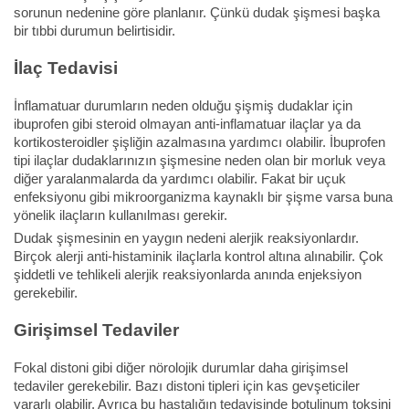
sorunun nedenine göre planlanır. Çünkü dudak şişmesi başka
bir tıbbi durumun belirtisidir.
İlaç Tedavisi
İnflamatuar durumların neden olduğu şişmiş dudaklar için
ibuprofen gibi steroid olmayan anti-inflamatuar ilaçlar ya da
kortikosteroidler şişliğin azalmasına yardımcı olabilir. İbuprofen
tipi ilaçlar dudaklarınızın şişmesine neden olan bir morluk veya
diğer yaralanmalarda da yardımcı olabilir. Fakat bir uçuk
enfeksiyonu gibi mikroorganizma kaynaklı bir şişme varsa buna
yönelik ilaçların kullanılması gerekir.
Dudak şişmesinin en yaygın nedeni alerjik reaksiyonlardır.
Birçok alerji anti-histaminik ilaçlarla kontrol altına alınabilir. Çok
şiddetli ve tehlikeli alerjik reaksiyonlarda anında enjeksiyon
gerekebilir.
Girişimsel Tedaviler
Fokal distoni gibi diğer nörolojik durumlar daha girişimsel
tedaviler gerekebilir. Bazı distoni tipleri için kas gevşeticiler
yararlı olabilir. Ayrıca bu hastalığın tedavisinde botulinum toksini