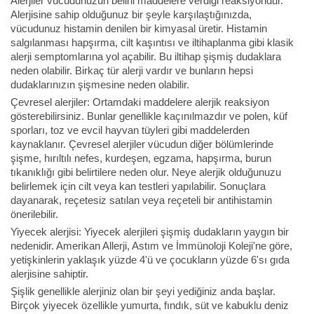
Alerjiler vücudunuzun belirli maddelere verdiği reaksiyondur.
Alerjisine sahip olduğunuz bir şeyle karşılaştığınızda,
vücudunuz histamin denilen bir kimyasal üretir. Histamin
salgılanması hapşırma, cilt kaşıntısı ve iltihaplanma gibi klasik
alerji semptomlarına yol açabilir. Bu iltihap şişmiş dudaklara
neden olabilir. Birkaç tür alerji vardır ve bunların hepsi
dudaklarınızın şişmesine neden olabilir.
Çevresel alerjiler: Ortamdaki maddelere alerjik reaksiyon
gösterebilirsiniz. Bunlar genellikle kaçınılmazdır ve polen, küf
sporları, toz ve evcil hayvan tüyleri gibi maddelerden
kaynaklanır. Çevresel alerjiler vücudun diğer bölümlerinde
şişme, hırıltılı nefes, kurdeşen, egzama, hapşırma, burun
tıkanıklığı gibi belirtilere neden olur. Neye alerjik olduğunuzu
belirlemek için cilt veya kan testleri yapılabilir. Sonuçlara
dayanarak, reçetesiz satılan veya reçeteli bir antihistamin
önerilebilir.
Yiyecek alerjisi: Yiyecek alerjileri şişmiş dudakların yaygın bir
nedenidir. Amerikan Allerji, Astım ve İmmünoloji Koleji'ne göre,
yetişkinlerin yaklaşık yüzde 4'ü ve çocukların yüzde 6'sı gıda
alerjisine sahiptir.
Şişlik genellikle alerjiniz olan bir şeyi yediğiniz anda başlar.
Birçok yiyecek özellikle yumurta, fındık, süt ve kabuklu deniz