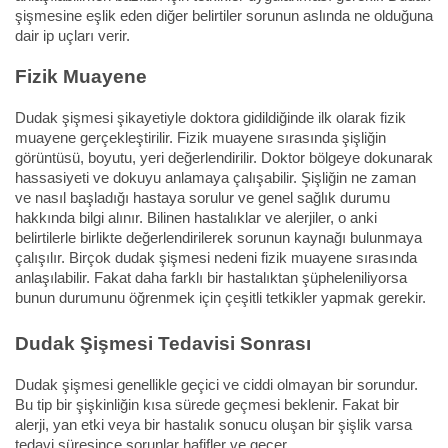
şişmesine eşlik eden diğer belirtiler sorunun aslında ne olduğuna
dair ip uçları verir.
Fizik Muayene
Dudak şişmesi şikayetiyle doktora gidildiğinde ilk olarak fizik
muayene gerçekleştirilir. Fizik muayene sırasında şişliğin
görüntüsü, boyutu, yeri değerlendirilir. Doktor bölgeye dokunarak
hassasiyeti ve dokuyu anlamaya çalışabilir. Şişliğin ne zaman
ve nasıl başladığı hastaya sorulur ve genel sağlık durumu
hakkında bilgi alınır. Bilinen hastalıklar ve alerjiler, o anki
belirtilerle birlikte değerlendirilerek sorunun kaynağı bulunmaya
çalışılır. Birçok dudak şişmesi nedeni fizik muayene sırasında
anlaşılabilir. Fakat daha farklı bir hastalıktan şüpheleniliyorsa
bunun durumunu öğrenmek için çeşitli tetkikler yapmak gerekir.
Dudak Şişmesi Tedavisi Sonrası
Dudak şişmesi genellikle geçici ve ciddi olmayan bir sorundur.
Bu tip bir şişkinliğin kısa sürede geçmesi beklenir. Fakat bir
alerji, yan etki veya bir hastalık sonucu oluşan bir şişlik varsa
tedavi süresince sorunlar hafifler ve geçer.