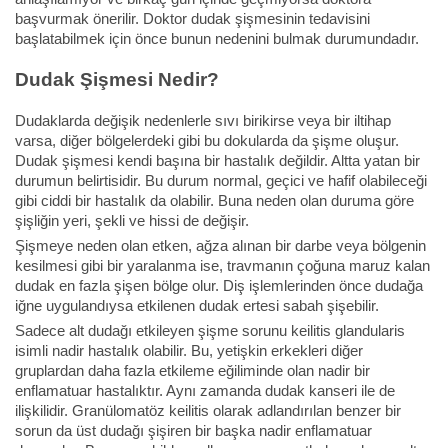
başvurmak önerilir. Doktor dudak şişmesinin tedavisini
başlatabilmek için önce bunun nedenini bulmak durumundadır.
Dudak Şişmesi Nedir?
Dudaklarda değişik nedenlerle sıvı birikirse veya bir iltihap
varsa, diğer bölgelerdeki gibi bu dokularda da şişme oluşur.
Dudak şişmesi kendi başına bir hastalık değildir. Altta yatan bir
durumun belirtisidir. Bu durum normal, geçici ve hafif olabileceği
gibi ciddi bir hastalık da olabilir. Buna neden olan duruma göre
şişliğin yeri, şekli ve hissi de değişir.
Şişmeye neden olan etken, ağza alınan bir darbe veya bölgenin
kesilmesi gibi bir yaralanma ise, travmanın çoğuna maruz kalan
dudak en fazla şişen bölge olur. Diş işlemlerinden önce dudağa
iğne uygulandıysa etkilenen dudak ertesi sabah şişebilir.
Sadece alt dudağı etkileyen şişme sorunu keilitis glandularis
isimli nadir hastalık olabilir. Bu, yetişkin erkekleri diğer
gruplardan daha fazla etkileme eğiliminde olan nadir bir
enflamatuar hastalıktır. Aynı zamanda dudak kanseri ile de
ilişkilidir. Granülomatöz keilitis olarak adlandırılan benzer bir
sorun da üst dudağı şişiren bir başka nadir enflamatuar