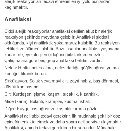
alerjik reaksiyonları tedavi etmenin en iyi yolu bunlardan
kaçınmaktır.
Anafilaksi
Ciddi alerjik reaksiyonlar anafilaksi denilen akut bir alerjik
reaksiyon şeklinde meydana gelebilir. Anafilaksi şiddetli
olduğunda, kişi anafilaktik şoka maruz kalabilir. Bu reaksiyon
tehlikeli ve ölümcül olabilir. Bazı insanlar anafilaksi yaşayana
kadar bir şeye alerjileri olduğunu bile fark edemezler.
Çalışmalara göre beş grup anafilaksi belirtisi vardır:
Nefes: Hırıltılı nefes alma, nefes darlığı, göğüs ağrısı, yutma
zorluğu, tıkanık burun.
Sirkülasyon. Soluk veya mavi cilt, zayıf nabız, baş dönmesi,
düşük kan basıncı.
Cilt: Kurdeşen, şişme, kaşıntı, sıcaklık, kızarıklık.
Mide (karın): Bulantı, kramplar, kusma, ishal.
Diğer: Kaygı, baş ağrısı ve kaşıntılı kırmızı gözler.
Anafilaksi acil tıbbi tedavi gerektirir. İlk müdahale şekli bir doz
epinefrin enjekte etmek ve daha sonra acil servise ulaşmaktır.
Anafilaksi, anında tedavi gerektiren bir sorundur. Müdahale