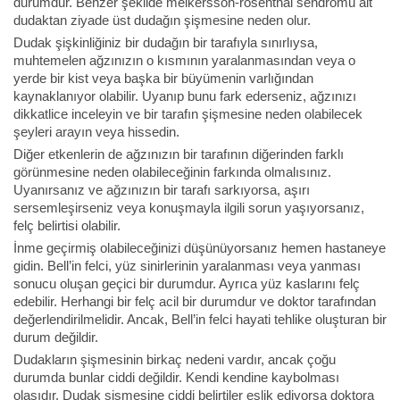
durumdur. Benzer şekilde melkersson-rosenthal sendromu alt
dudaktan ziyade üst dudağın şişmesine neden olur.
Dudak şişkinliğiniz bir dudağın bir tarafıyla sınırlıysa,
muhtemelen ağzınızın o kısmının yaralanmasından veya o
yerde bir kist veya başka bir büyümenin varlığından
kaynaklanıyor olabilir. Uyanıp bunu fark ederseniz, ağzınızı
dikkatlice inceleyin ve bir tarafın şişmesine neden olabilecek
şeyleri arayın veya hissedin.
Diğer etkenlerin de ağzınızın bir tarafının diğerinden farklı
görünmesine neden olabileceğinin farkında olmalısınız.
Uyanırsanız ve ağzınızın bir tarafı sarkıyorsa, aşırı
sersemleşirseniz veya konuşmayla ilgili sorun yaşıyorsanız,
felç belirtisi olabilir.
İnme geçirmiş olabileceğinizi düşünüyorsanız hemen hastaneye
gidin. Bell’in felci, yüz sinirlerinin yaralanması veya yanması
sonucu oluşan geçici bir durumdur. Ayrıca yüz kaslarını felç
edebilir. Herhangi bir felç acil bir durumdur ve doktor tarafından
değerlendirilmelidir. Ancak, Bell’in felci hayati tehlike oluşturan bir
durum değildir.
Dudakların şişmesinin birkaç nedeni vardır, ancak çoğu
durumda bunlar ciddi değildir. Kendi kendine kaybolması
olasıdır. Dudak şişmesine ciddi belirtiler eşlik ediyorsa doktora