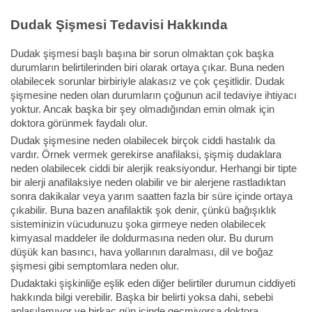
Dudak Şişmesi Tedavisi Hakkında
Dudak şişmesi başlı başına bir sorun olmaktan çok başka
durumların belirtilerinden biri olarak ortaya çıkar. Buna neden
olabilecek sorunlar birbiriyle alakasız ve çok çeşitlidir. Dudak
şişmesine neden olan durumların çoğunun acil tedaviye ihtiyacı
yoktur. Ancak başka bir şey olmadığından emin olmak için
doktora görünmek faydalı olur.
Dudak şişmesine neden olabilecek birçok ciddi hastalık da
vardır. Örnek vermek gerekirse anafilaksi, şişmiş dudaklara
neden olabilecek ciddi bir alerjik reaksiyondur. Herhangi bir tipte
bir alerji anafilaksiye neden olabilir ve bir alerjene rastladıktan
sonra dakikalar veya yarım saatten fazla bir süre içinde ortaya
çıkabilir. Buna bazen anafilaktik şok denir, çünkü bağışıklık
sisteminizin vücudunuzu şoka girmeye neden olabilecek
kimyasal maddeler ile doldurmasına neden olur. Bu durum
düşük kan basıncı, hava yollarının daralması, dil ve boğaz
şişmesi gibi semptomlara neden olur.
Dudaktaki şişkinliğe eşlik eden diğer belirtiler durumun ciddiyeti
hakkında bilgi verebilir. Başka bir belirti yoksa dahi, sebebi
anlaşılamıyor ve birkaç gün içinde geçmiyorsa doktora