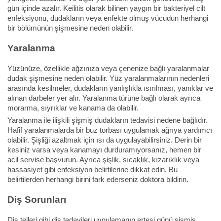
gün içinde azalır. Keilitis olarak bilinen yaygın bir bakteriyel cilt
enfeksiyonu, dudakların veya enfekte olmuş vücudun herhangi
bir bölümünün şişmesine neden olabilir.
Yaralanma
Yüzünüze, özellikle ağzınıza veya çenenize bağlı yaralanmalar
dudak şişmesine neden olabilir. Yüz yaralanmalarının nedenleri
arasında kesilmeler, dudakların yanlışlıkla ısırılması, yanıklar ve
alınan darbeler yer alır. Yaralanma türüne bağlı olarak ayrıca
morarma, sıyrıklar ve kanama da olabilir.
Yaralanma ile ilişkili şişmiş dudakların tedavisi nedene bağlıdır.
Hafif yaralanmalarda bir buz torbası uygulamak ağrıya yardımcı
olabilir. Şişliği azaltmak için ısı da uygulayabilirsiniz. Derin bir
kesiniz varsa veya kanamayı durduramıyorsanız, hemen bir
acil servise başvurun. Ayrıca şişlik, sıcaklık, kızarıklık veya
hassasiyet gibi enfeksiyon belirtilerine dikkat edin. Bu
belirtilerden herhangi birini fark ederseniz doktora bildirin.
Diş Sorunları
Diş telleri gibi diş tedavileri uygulamanın ertesi günü şişmiş