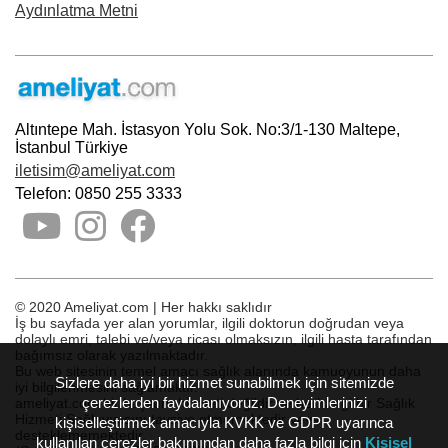
Aydınlatma Metni
Altıntepe Mah. İstasyon Yolu Sok. No:3/1-130 Maltepe,
İstanbul Türkiye
iletisim@ameliyat.com
Telefon: 0850 255 3333
© 2020 Ameliyat.com | Her hakkı saklıdır
İş bu sayfada yer alan yorumlar, ilgili doktorun doğrudan veya
dolaylı emri, talebi ve/veya ricası olmaksızın, ilgili hasta tarafından
bağımsız olarak yazılmaktadır.
Bu web sitesinin temel amacı sağlık alanında kamuoyunun daha
Sizlere daha iyi bir hizmet sunabilmek için sitemizde
iyi bilgilenmesini sağlamaktır.
çerezlerden faydalanıyoruz. Deneyimlerinizi
ameliyat.com bir başvuru hizmeti değildir ve herhangi bir Sağlık
Hizmeti Sağlayıcısını tavsiye etmemektedir veya
kişiselleştirmek amacıyla KVKK ve GDPR uyarınca
desteklememektedir.
kullanılan çerezler bakımından daha fazla bilgi için
Kişisel