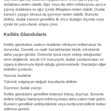
dudaklara neden olabilir. Ağız veya diş etleri enfeksiyonu ayrıca
şişmiş dudaklara ve ağız içinde iltihaplara neden olabilir. Dudak
kanseri, yaygın olmasa da şişmeye neden olabilir. Bununla
birlikte, dudak kanseri genellikle ilk önce dudağın dışında veya
içinde bir yara olarak ortaya çıkar.
Keilitis Glandularis
Keilitis glandularis sadece dudakları etkileyen enflamatuar bir
durumdur. Genetik ve nadir hastalıklardan biridir, erkeklerde
daha yaygın görülür. Doktorlar buna neyin sebep olduğundan
emin değillerdir, ancak UV maruziyeti, dudak yaralanmaları ve
sigara kullanımıyla ilişkili olduğu görünmektedir. Hastalığın diğer
belirtileri şunlardır:
Hassas dudaklar
Tükürük salgılayan değişik boyutlarda delikler
Düzensiz dudak yüzeyi
Keilitis glandularis genellikle tedaviye ihtiyaç duymaz. Bununla
birlikte bölgeyi bakteriyel enfeksiyonlara daha yatkın hale getirir.
Bunların genellikle antibiyotiklerle veya kortikosteroidlerle tedavi
edilmesi gerekir.