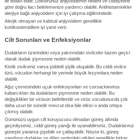
ile tedavi edilir. Doktorunuz anjiyoödemin nedeni ve ciddiyetine
göre doğru ilacı belirlemenize yardımcı olabilir. Antihistaminikler
alerjiye bağlı anjiyoödem için iyi çalışma eğilimindedir.
Alerjik olmayan ve kalıtsal anjiyoödem genellikle
kortikosteroidlere iyi yanıt verir.
Cilt Sorunları ve Enfeksiyonlar
Dudakların üzerindeki veya yakınındaki sivilceler bazen geçici
olarak dudak şişmesine neden olabilir.
Kistik sivilceniz varsa şiddetli şişlik oluşabilir. Bu ciddi sivilce
türü, vücudun herhangi bir yerinde büyük lezyonlara neden
olabilir.
Ağız çevresindeki uçuk enfeksiyonları ve coxsackievirus
kabarcıkları da dudakların şişmesine neden olabilir. Bu
değişiklikler bir virüsün belirtileridir ve virüs vücudunuzda çok
daha uzun bir süredir mevcut olsa bile etkisi o anda ortaya
çıkmış olabilir.
Gününüzü uygun cilt koruyucusu olmadan güneş altında
geçirdiyseniz, ciddi güneş yanığı ile uyanabilirsiniz. Dudaklarınız
güneşte yanarsa şişebilir ve çatlayabilir. Neyse ki, güneş
yanığının dudaklar ve diğer yerlerdeki etkileri genellikle birkaç