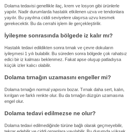
Dolama tedavisi genellikle ilaç, krem ve losyon gibi ürünlerle
yapılır. Nadir durumlarda hastalık etkilenen uzva ve tendonlara
yayılır. Bu yayılma ciddi seviyelere ulaşırsa uzvu kesmek
gerekecektir. Bu da cerrahi işlem ile gerçekleştirilir.
İyileşme sonrasında bölgede iz kalır mı?
Hastalık tedavi edildikten sonra tırnak ve çevre dokuların
iyileşmesi 1 yılı bulabilir. Bu süreden sonra bölgede çok rahatsız
edici bir iz kalması beklenmez. Fakat apse oluşup patladıysa
küçük izler kalıcı olabilir.
Dolama tırnağın uzamasını engeller mi?
Dolama tırnağın normal yapısını bozar. Tırnak daha sert, kalın,
kırılgan ve farklı renkte olur. Bu da tırnağın düzgün uzamasına
engel olur.
Dolama tedavi edilmezse ne olur?
Dolama tedavi edilmediğinde türüne bağlı olarak geçmeyebilir,
tekrar edebilir ve ciddi organlara yayılabilir. Bu durumda yüksek