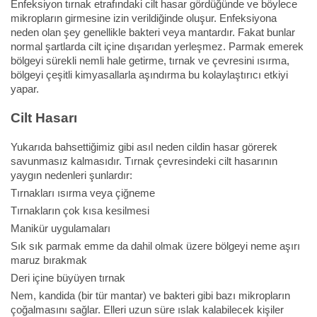
Enfeksiyon tırnak etrafındaki cilt hasar gördüğünde ve böylece
mikropların girmesine izin verildiğinde oluşur. Enfeksiyona
neden olan şey genellikle bakteri veya mantardır. Fakat bunlar
normal şartlarda cilt içine dışarıdan yerleşmez. Parmak emerek
bölgeyi sürekli nemli hale getirme, tırnak ve çevresini ısırma,
bölgeyi çeşitli kimyasallarla aşındırma bu kolaylaştırıcı etkiyi
yapar.
Cilt Hasarı
Yukarıda bahsettiğimiz gibi asıl neden cildin hasar görerek
savunmasız kalmasıdır. Tırnak çevresindeki cilt hasarının
yaygın nedenleri şunlardır:
Tırnakları ısırma veya çiğneme
Tırnakların çok kısa kesilmesi
Manikür uygulamaları
Sık sık parmak emme da dahil olmak üzere bölgeyi neme aşırı
maruz bırakmak
Deri içine büyüyen tırnak
Nem, kandida (bir tür mantar) ve bakteri gibi bazı mikropların
çoğalmasını sağlar. Elleri uzun süre ıslak kalabilecek kişiler