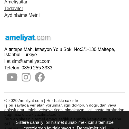
Ameliyatlar
Tedaviler
Aydınlatma Metni
Altıntepe Mah. İstasyon Yolu Sok. No:3/1-130 Maltepe,
İstanbul Türkiye
iletisim@ameliyat.com
Telefon: 0850 255 3333
© 2020 Ameliyat.com | Her hakkı saklıdır
İş bu sayfada yer alan yorumlar, ilgili doktorun doğrudan veya
dolaylı emri, talebi ve/veya ricası olmaksızın, ilgili hasta tarafından
bağımsız olarak yazılmaktadır.
Bu web sitesinin temel amacı sağlık alanında kamuoyunun daha
Sizlere daha iyi bir hizmet sunabilmek için sitemizde
iyi bilgilenmesini sağlamaktır.
çerezlerden faydalanıyoruz. Deneyimlerinizi
ameliyat.com bir başvuru hizmeti değildir ve herhangi bir Sağlık