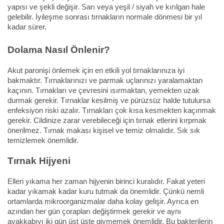
yapısı ve şekli değişir. Sarı veya yeşil / siyah ve kırılgan hale
gelebilir. İyileşme sonrası tırnakların normale dönmesi bir yıl
kadar sürer.
Dolama Nasıl Önlenir?
Akut paronişi önlemek için en etkili yol tırnaklarınıza iyi
bakmaktır. Tırnaklarınızı ve parmak uçlarınızı yaralamaktan
kaçının. Tırnakları ve çevresini ısırmaktan, yemekten uzak
durmak gerekir. Tırnaklar kesilmiş ve pürüzsüz halde tutulursa
enfeksiyon riski azalır. Tırnakları çok kısa kesmekten kaçınmak
gerekir. Cildinize zarar verebileceği için tırnak etlerini kırpmak
önerilmez. Tırnak makası kişisel ve temiz olmalıdır. Sık sık
temizlemek önemlidir.
Tırnak Hijyeni
Elleri yıkama her zaman hijyenin birinci kuralıdır. Fakat yeteri
kadar yıkamak kadar kuru tutmak da önemlidir. Çünkü nemli
ortamlarda mikroorganizmalar daha kolay gelişir. Ayrıca en
azından her gün çorapları değiştirmek gerekir ve aynı
ayakkabıyı iki gün üst üste giymemek önemlidir. Bu bakterilerin