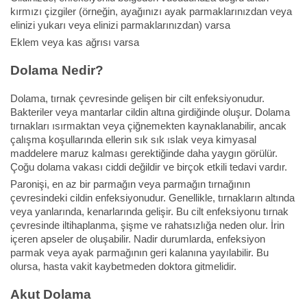
kırmızı çizgiler (örneğin, ayağınızı ayak parmaklarınızdan veya
elinizi yukarı veya elinizi parmaklarınızdan) varsa
Eklem veya kas ağrısı varsa
Dolama Nedir?
Dolama, tırnak çevresinde gelişen bir cilt enfeksiyonudur.
Bakteriler veya mantarlar cildin altına girdiğinde oluşur. Dolama
tırnakları ısırmaktan veya çiğnemekten kaynaklanabilir, ancak
çalışma koşullarında ellerin sık sık ıslak veya kimyasal
maddelere maruz kalması gerektiğinde daha yaygın görülür.
Çoğu dolama vakası ciddi değildir ve birçok etkili tedavi vardır.
Paronişi, en az bir parmağın veya parmağın tırnağının
çevresindeki cildin enfeksiyonudur. Genellikle, tırnakların altında
veya yanlarında, kenarlarında gelişir. Bu cilt enfeksiyonu tırnak
çevresinde iltihaplanma, şişme ve rahatsızlığa neden olur. İrin
içeren apseler de oluşabilir. Nadir durumlarda, enfeksiyon
parmak veya ayak parmağının geri kalanına yayılabilir. Bu
olursa, hasta vakit kaybetmeden doktora gitmelidir.
Akut Dolama