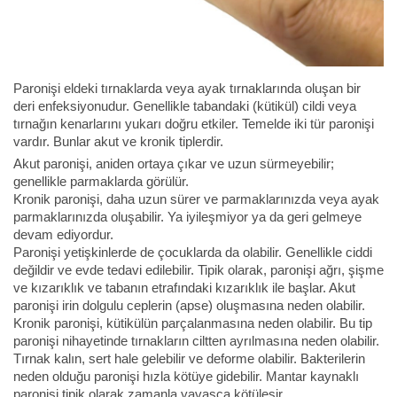
Paronişi eldeki tırnaklarda veya ayak tırnaklarında oluşan bir
deri enfeksiyonudur. Genellikle tabandaki (kütikül) cildi veya
tırnağın kenarlarını yukarı doğru etkiler. Temelde iki tür paronişi
vardır. Bunlar akut ve kronik tiplerdir.
Akut paronişi, aniden ortaya çıkar ve uzun sürmeyebilir;
genellikle parmaklarda görülür.
Kronik paronişi, daha uzun sürer ve parmaklarınızda veya ayak
parmaklarınızda oluşabilir. Ya iyileşmiyor ya da geri gelmeye
devam ediyordur.
Paronişi yetişkinlerde de çocuklarda da olabilir. Genellikle ciddi
değildir ve evde tedavi edilebilir. Tipik olarak, paronişi ağrı, şişme
ve kızarıklık ve tabanın etrafındaki kızarıklık ile başlar. Akut
paronişi irin dolgulu ceplerin (apse) oluşmasına neden olabilir.
Kronik paronişi, kütikülün parçalanmasına neden olabilir. Bu tip
paronişi nihayetinde tırnakların ciltten ayrılmasına neden olabilir.
Tırnak kalın, sert hale gelebilir ve deforme olabilir. Bakterilerin
neden olduğu paronişi hızla kötüye gidebilir. Mantar kaynaklı
paronişi tipik olarak zamanla yavaşça kötüleşir.