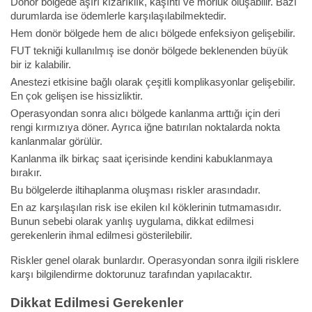
Donör bölgede aşırı kızarıklık, kaşıntı ve morluk oluşabilir. Bazı
durumlarda ise ödemlerle karşılaşılabilmektedir.
Hem donör bölgede hem de alıcı bölgede enfeksiyon gelişebilir.
FUT tekniği kullanılmış ise donör bölgede beklenenden büyük
bir iz kalabilir.
Anestezi etkisine bağlı olarak çeşitli komplikasyonlar gelişebilir.
En çok gelişen ise hissizliktir.
Operasyondan sonra alıcı bölgede kanlanma arttığı için deri
rengi kırmızıya döner. Ayrıca iğne batırılan noktalarda nokta
kanlanmalar görülür.
Kanlanma ilk birkaç saat içerisinde kendini kabuklanmaya
bırakır.
Bu bölgelerde iltihaplanma oluşması riskler arasındadır.
En az karşılaşılan risk ise ekilen kıl köklerinin tutmamasıdır.
Bunun sebebi olarak yanlış uygulama, dikkat edilmesi
gerekenlerin ihmal edilmesi gösterilebilir.
Riskler genel olarak bunlardır. Operasyondan sonra ilgili risklere
karşı bilgilendirme doktorunuz tarafından yapılacaktır.
Dikkat Edilmesi Gerekenler