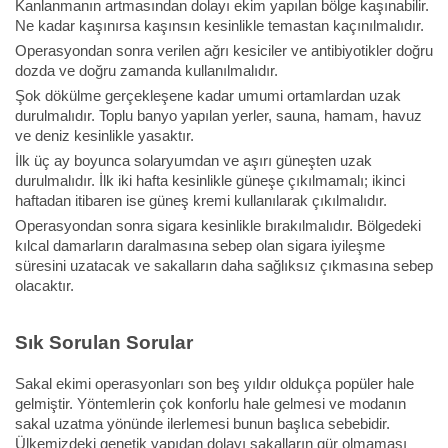
Kanlanmanın artmasından dolayı ekim yapılan bölge kaşınabilir.
Ne kadar kaşınırsa kaşınsın kesinlikle temastan kaçınılmalıdır.
Operasyondan sonra verilen ağrı kesiciler ve antibiyotikler doğru
dozda ve doğru zamanda kullanılmalıdır.
Şok dökülme gerçekleşene kadar umumi ortamlardan uzak
durulmalıdır. Toplu banyo yapılan yerler, sauna, hamam, havuz
ve deniz kesinlikle yasaktır.
İlk üç ay boyunca solaryumdan ve aşırı güneşten uzak
durulmalıdır. İlk iki hafta kesinlikle güneşe çıkılmamalı; ikinci
haftadan itibaren ise güneş kremi kullanılarak çıkılmalıdır.
Operasyondan sonra sigara kesinlikle bırakılmalıdır. Bölgedeki
kılcal damarların daralmasına sebep olan sigara iyileşme
süresini uzatacak ve sakalların daha sağlıksız çıkmasına sebep
olacaktır.
Sık Sorulan Sorular
Sakal ekimi operasyonları son beş yıldır oldukça popüler hale
gelmiştir. Yöntemlerin çok konforlu hale gelmesi ve modanın
sakal uzatma yönünde ilerlemesi bunun başlıca sebebidir.
Ülkemizdeki genetik yapıdan dolayı sakalların gür olmaması