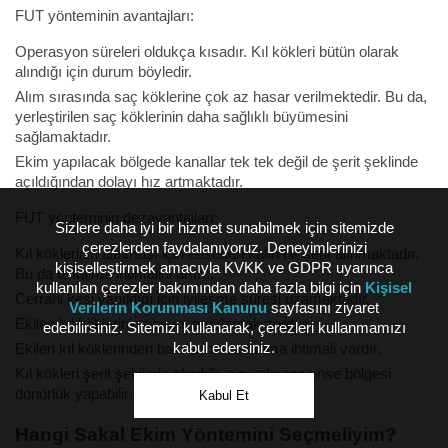
FUT yönteminin avantajları:
Operasyon süreleri oldukça kısadır. Kıl kökleri bütün olarak
alındığı için durum böyledir.
Alım sırasında saç köklerine çok az hasar verilmektedir. Bu da,
yerleştirilen saç köklerinin daha sağlıklı büyümesini
sağlamaktadır.
Ekim yapılacak bölgede kanallar tek tek değil de şerit şeklinde
açıldığından dolayı hız artmaktadır.
FUT yönteminin dezavantajları:
Sizlere daha iyi bir hizmet sunabilmek için sitemizde
çerezlerden faydalanıyoruz. Deneyimlerinizi
Kıl köklerinin alınması için enseden kalın bir şerit alınmaktadır.
kişiselleştirmek amacıyla KVKK ve GDPR uyarınca
Bu da iz kalma ihtimalini artırır.
kullanılan çerezler bakımından daha fazla bilgi için
Kişisel
Cerrahi kesi yapıldığı için iyileşme süresi uzamaktadır.
Verilerin Korunması Kanunu
sayfasını ziyaret
Ekilen kıl köklerinin açısını ayarlamak zordur.
edebilirsiniz. Sitemizi kullanarak, çerezleri kullanmamızı
kabul edersiniz.
Ekilen kıl köklerinden bazılarının tutmama ihtimali vardır.
Kıl kökleri şerit şeklinde alındığı için yalnızca ense bölgesi
donörlük yapabilir.
Kabul Et
Hangi Sakal Ekim Yöntemini Seçmeliyim?