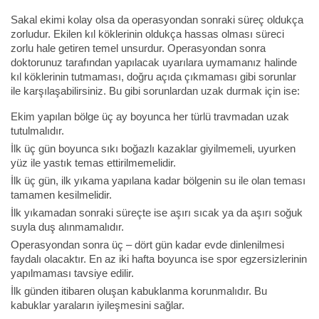
Sakal ekimi kolay olsa da operasyondan sonraki süreç oldukça
zorludur. Ekilen kıl köklerinin oldukça hassas olması süreci
zorlu hale getiren temel unsurdur. Operasyondan sonra
doktorunuz tarafından yapılacak uyarılara uymamanız halinde
kıl köklerinin tutmaması, doğru açıda çıkmaması gibi sorunlar
ile karşılaşabilirsiniz. Bu gibi sorunlardan uzak durmak için ise:
Ekim yapılan bölge üç ay boyunca her türlü travmadan uzak
tutulmalıdır.
İlk üç gün boyunca sıkı boğazlı kazaklar giyilmemeli, uyurken
yüz ile yastık temas ettirilmemelidir.
İlk üç gün, ilk yıkama yapılana kadar bölgenin su ile olan teması
tamamen kesilmelidir.
İlk yıkamadan sonraki süreçte ise aşırı sıcak ya da aşırı soğuk
suyla duş alınmamalıdır.
Operasyondan sonra üç – dört gün kadar evde dinlenilmesi
faydalı olacaktır. En az iki hafta boyunca ise spor egzersizlerinin
yapılmaması tavsiye edilir.
İlk günden itibaren oluşan kabuklanma korunmalıdır. Bu
kabuklar yaraların iyileşmesini sağlar.