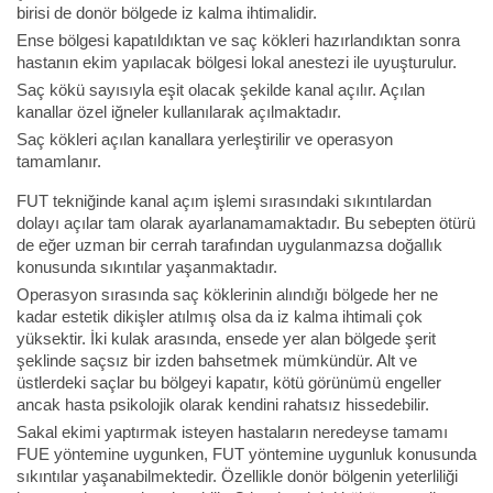
birisi de donör bölgede iz kalma ihtimalidir.
Ense bölgesi kapatıldıktan ve saç kökleri hazırlandıktan sonra
hastanın ekim yapılacak bölgesi lokal anestezi ile uyuşturulur.
Saç kökü sayısıyla eşit olacak şekilde kanal açılır. Açılan
kanallar özel iğneler kullanılarak açılmaktadır.
Saç kökleri açılan kanallara yerleştirilir ve operasyon
tamamlanır.
FUT tekniğinde kanal açım işlemi sırasındaki sıkıntılardan
dolayı açılar tam olarak ayarlanamamaktadır. Bu sebepten ötürü
de eğer uzman bir cerrah tarafından uygulanmazsa doğallık
konusunda sıkıntılar yaşanmaktadır.
Operasyon sırasında saç köklerinin alındığı bölgede her ne
kadar estetik dikişler atılmış olsa da iz kalma ihtimali çok
yüksektir. İki kulak arasında, ensede yer alan bölgede şerit
şeklinde saçsız bir izden bahsetmek mümkündür. Alt ve
üstlerdeki saçlar bu bölgeyi kapatır, kötü görünümü engeller
ancak hasta psikolojik olarak kendini rahatsız hissedebilir.
Sakal ekimi yaptırmak isteyen hastaların neredeyse tamamı
FUE yöntemine uygunken, FUT yöntemine uygunluk konusunda
sıkıntılar yaşanabilmektedir. Özellikle donör bölgenin yeterliliği