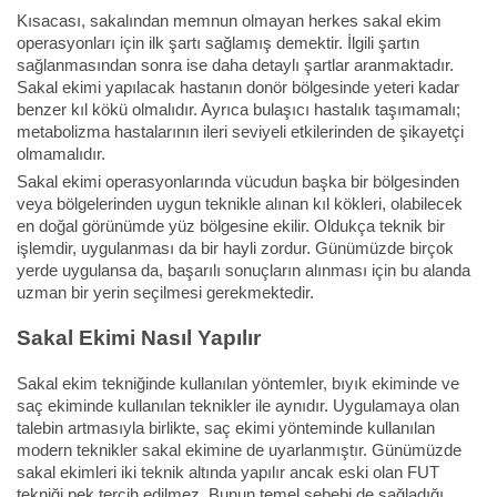
Kısacası, sakalından memnun olmayan herkes sakal ekim
operasyonları için ilk şartı sağlamış demektir. İlgili şartın
sağlanmasından sonra ise daha detaylı şartlar aranmaktadır.
Sakal ekimi yapılacak hastanın donör bölgesinde yeteri kadar
benzer kıl kökü olmalıdır. Ayrıca bulaşıcı hastalık taşımamalı;
metabolizma hastalarının ileri seviyeli etkilerinden de şikayetçi
olmamalıdır.
Sakal ekimi operasyonlarında vücudun başka bir bölgesinden
veya bölgelerinden uygun teknikle alınan kıl kökleri, olabilecek
en doğal görünümde yüz bölgesine ekilir. Oldukça teknik bir
işlemdir, uygulanması da bir hayli zordur. Günümüzde birçok
yerde uygulansa da, başarılı sonuçların alınması için bu alanda
uzman bir yerin seçilmesi gerekmektedir.
Sakal Ekimi Nasıl Yapılır
Sakal ekim tekniğinde kullanılan yöntemler, bıyık ekiminde ve
saç ekiminde kullanılan teknikler ile aynıdır. Uygulamaya olan
talebin artmasıyla birlikte, saç ekimi yönteminde kullanılan
modern teknikler sakal ekimine de uyarlanmıştır. Günümüzde
sakal ekimleri iki teknik altında yapılır ancak eski olan FUT
tekniği pek tercih edilmez. Bunun temel sebebi de sağladığı