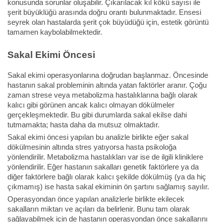
konusunda sorunlar oluşabilir. Çıkarılacak kıl kökü sayısı ile
şerit büyüklüğü arasında doğru orantı bulunmaktadır. Ensesi
seyrek olan hastalarda şerit çok büyüdüğü için, estetik görüntü
tamamen kaybolabilmektedir.
Sakal Ekimi Öncesi
Sakal ekimi operasyonlarına doğrudan başlanmaz. Öncesinde
hastanın sakal probleminin altında yatan faktörler aranır. Çoğu
zaman strese veya metabolizma hastalıklarına bağlı olarak
kalıcı gibi görünen ancak kalıcı olmayan dökülmeler
gerçekleşmektedir. Bu gibi durumlarda sakal ekilse dahi
tutmamakta; hasta daha da mutsuz olmaktadır.
Sakal ekimi öncesi yapılan bu analizle birlikte eğer sakal
dökülmesinin altında stres yatıyorsa hasta psikoloğa
yönlendirilir. Metabolizma hastalıkları var ise de ilgili kliniklere
yönlendirilir. Eğer hastanın sakalları genetik faktörlere ya da
diğer faktörlere bağlı olarak kalıcı şekilde dökülmüş (ya da hiç
çıkmamış) ise hasta sakal ekiminin ön şartını sağlamış sayılır.
Operasyondan önce yapılan analizlerle birlikte ekilecek
sakalların miktarı ve açıları da belirlenir. Bunu tam olarak
sağlayabilmek için de hastanın operasyondan önce sakallarını