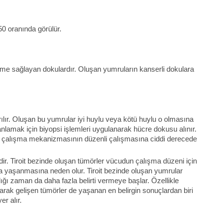
0 oranında görülür.
işme sağlayan dokulardır. Oluşan yumruların kanserli dokulara
ırılır. Oluşan bu yumrular iyi huylu veya kötü huylu o olmasına
 anlamak için biyopsi işlemleri uygulanarak hücre dokusu alınır.
dun çalışma mekanizmasının düzenli çalışmasına ciddi derecede
ir. Tiroit bezinde oluşan tümörler vücudun çalışma düzeni için
da yaşanmasına neden olur. Tiroit bezinde oluşan yumrular
dığı zaman da daha fazla belirti vermeye başlar. Özellikle
arak gelişen tümörler de yaşanan en belirgin sonuçlardan biri
er alır.