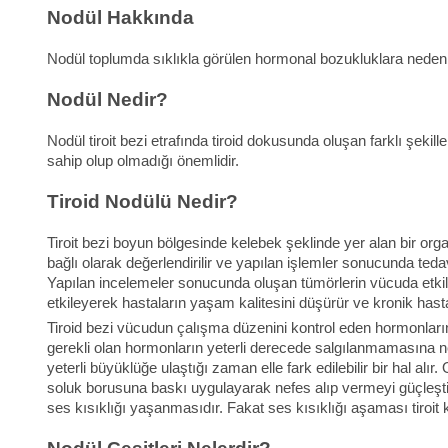
Nodül Hakkında
Nodül toplumda sıklıkla görülen hormonal bozukluklara neden 
Nodül Nedir?
Nodül tiroit bezi etrafında tiroid dokusunda oluşan farklı şe
sahip olup olmadığı önemlidir.
Tiroid Nodülü Nedir?
Tiroit bezi boyun bölgesinde kelebek şeklinde yer alan bir orga
bağlı olarak değerlendirilir ve yapılan işlemler sonucunda teda
Yapılan incelemeler sonucunda oluşan tümörlerin vücuda etkil
etkileyerek hastaların yaşam kalitesini düşürür ve kronik hastal
Tiroid bezi vücudun çalışma düzenini kontrol eden hormonların
gerekli olan hormonların yeterli derecede salgılanmamasına ne
yeterli büyüklüğe ulaştığı zaman elle fark edilebilir bir hal a
soluk borusuna baskı uygulayarak nefes alıp vermeyi güçleştir
ses kısıklığı yaşanmasıdır. Fakat ses kısıklığı aşaması tiroit k