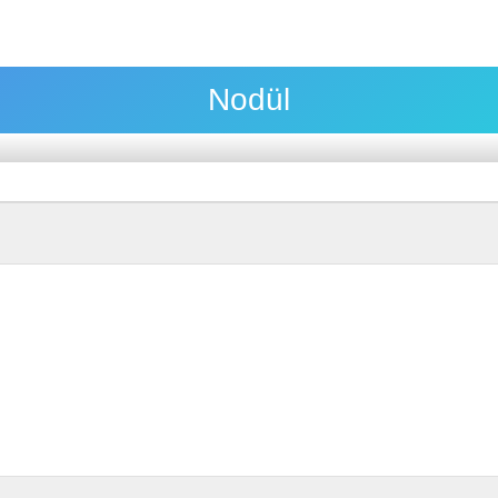
Nodül