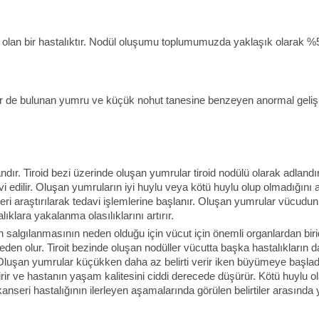
olan bir hastalıktır. Nodül oluşumu toplumumuzda yaklaşık olarak %5
killer de bulunan yumru ve küçük nohut tanesine benzeyen anormal gel
ndır. Tiroid bezi üzerinde oluşan yumrular tiroid nodülü olarak adland
vi edilir. Oluşan yumruların iyi huylu veya kötü huylu olup olmadığını
eri araştırılarak tedavi işlemlerine başlanır. Oluşan yumrular vücu
ıklara yakalanma olasılıklarını artırır.
 salgılanmasının neden olduğu için vücut için önemli organlardan birid
den olur. Tiroit bezinde oluşan nodüller vücutta başka hastalıkların 
lır. Oluşan yumrular küçükken daha az belirti verir iken büyümeye başla
ir ve hastanın yaşam kalitesini ciddi derecede düşürür. Kötü huylu ol
anseri hastalığının ilerleyen aşamalarında görülen belirtiler arasında y