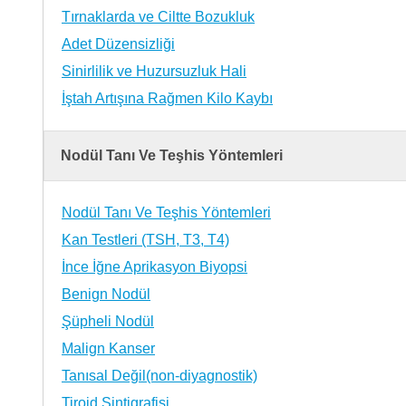
Tırnaklarda ve Ciltte Bozukluk
Adet Düzensizliği
Sinirlilik ve Huzursuzluk Hali
İştah Artışına Rağmen Kilo Kaybı
Nodül Tanı Ve Teşhis Yöntemleri
Nodül Tanı Ve Teşhis Yöntemleri
Kan Testleri (TSH, T3, T4)
İnce İğne Aprikasyon Biyopsi
Benign Nodül
Şüpheli Nodül
Malign Kanser
Tanısal Değil(non-diyagnostik)
Tiroid Sintigrafisi