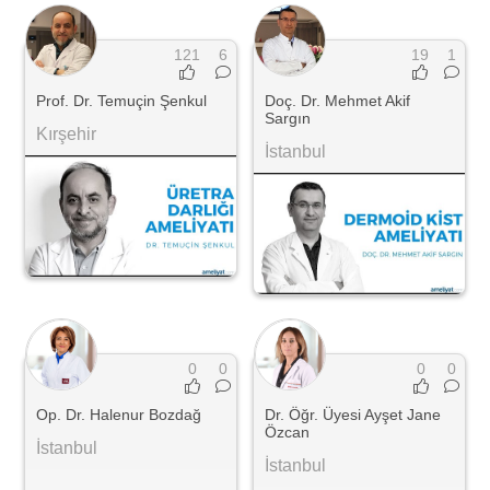
121
6
19
1
Prof. Dr. Temuçin Şenkul
Doç. Dr. Mehmet Akif
Sargın
Kırşehir
İstanbul
0
0
0
0
Op. Dr. Halenur Bozdağ
Dr. Öğr. Üyesi Ayşet Jane
Özcan
İstanbul
İstanbul