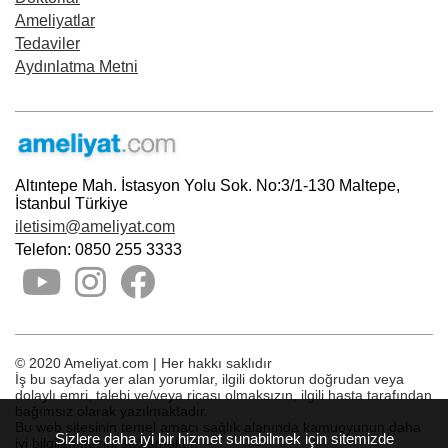
Ameliyatlar
Tedaviler
Aydınlatma Metni
Altıntepe Mah. İstasyon Yolu Sok. No:3/1-130 Maltepe,
İstanbul Türkiye
iletisim@ameliyat.com
Telefon: 0850 255 3333
© 2020 Ameliyat.com | Her hakkı saklıdır
İş bu sayfada yer alan yorumlar, ilgili doktorun doğrudan veya
dolaylı emri, talebi ve/veya ricası olmaksızın, ilgili hasta tarafından
bağımsız olarak yazılmaktadır.
Bu web sitesinin temel amacı sağlık alanında kamuoyunun daha
Sizlere daha iyi bir hizmet sunabilmek için sitemizde
iyi bilgilenmesini sağlamaktır.