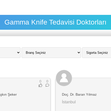
Gamma Knife Tedavisi Doktorları
0
0
Aşkın Şeker
Doç. Dr. Baran Yılmaz
İstanbul