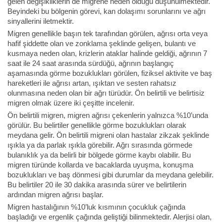
gelen değişikliklerin de migrene neden olduğu düşünülmektedir.
Beyindeki bu bölgenin görevi, kan dolaşımı sorunlarını ve ağrı
sinyallerini iletmektir.
Migren genellikle başın tek tarafından görülen, ağrısı orta veya
hafif şiddette olan ve zonklama şeklinde gelişen, bulantı ve
kusmaya neden olan, krizlerin ataklar halinde geldiği, ağrının 7
saat ile 24 saat arasında sürdüğü, ağrının başlangıç
aşamasında görme bozuklukları görülen, fiziksel aktivite ve baş
hareketleri ile ağrısı artan, ışıktan ve sesten rahatsız
olunmasına neden olan bir ağrı türüdür. Ön belirtili ve belirtisiz
migren olmak üzere iki çeşitte incelenir.
Ön belirtili migren, migren ağrısı çekenlerin yalnızca %10’unda
görülür. Bu belirtiler genellikle görme bozuklukları olarak
meydana gelir. Ön belirtili migreni olan hastalar zikzak şeklinde
ışıkla ya da parlak ışıkla görebilir. Ağrı sırasında görmede
bulanıklık ya da belirli bir bölgede görme kaybı olabilir. Bu
migren türünde kollarda ve bacaklarda uyuşma, konuşma
bozuklukları ve baş dönmesi gibi durumlar da meydana gelebilir.
Bu belirtiler 20 ile 30 dakika arasında sürer ve belirtilerin
ardından migren ağrısı başlar.
Migren hastalığının %10’luk kısmının çocukluk çağında
başladığı ve ergenlik çağında geliştiği bilinmektedir. Alerjisi olan,