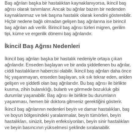
Baş ağrıları başka bir hastalıktan kaynaklanıyorsa, ikincil baş
ağrısı olarak tanımlanır. Ancak bu ağrılar bazen bir nedenden
kaynaklanmaz ve tek başına hastalık olarak kendini gösterebilir.
Hiçbir nedene bağlı olmadan gelişen baş ağrılarına ise birincil
baş ağrıları adı verilir. Birincil baş ağrısı türleri migren, gerilim
tipi, küme ve ergenlik dönemi baş ağrılarıdır.
İkincil Baş Ağrısı Nedenleri
İkincil baş ağrıları başka bir hastalık nedeniyle ortaya çıkan
ağrılarıdır. Enseden başlayan ve bir anda şiddetlenen bu ağrılar,
ciddi hastalıkların habercisi olabilir. İkincil baş ağrıları daha önce
hiç yaşanmayan, enseden başlayan, sık sık tekrar eden, aniden
gelişen ve şiddetli olan baş ağrılarıdır. Bu baş ağrısı ile birlikte
kusma, zihin bulanıklığı, bulantı ve görmede bozukluk gibi
durumlar yaşanabilir. Baş ağrısı ile birlikte bu durumların
yaşanması, hemen bir doktora gitmeniz gerektiğini gösterir.
İkincil baş ağrılarının nedenleri beyin ve damar hastalıkları, baş
ve boyun bölgesindeki yaralanmalar, beyin tümörleri, beyin
hastalıkları, sinüzit, beyin enfeksiyonları, beyin sinir hastalıkları
ve beyin basıncının yükselmesi şeklinde sıralanabilir.