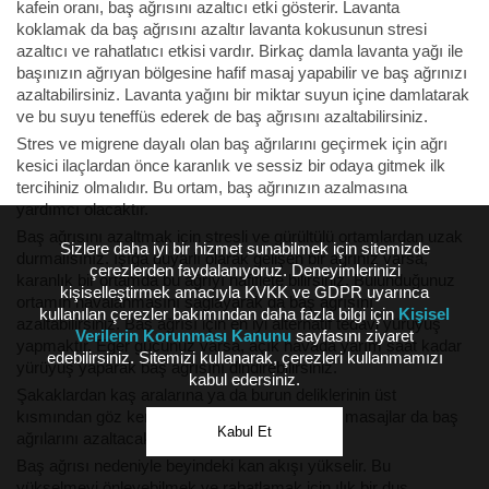
kafein oranı, baş ağrısını azaltıcı etki gösterir. Lavanta
koklamak da baş ağrısını azaltır lavanta kokusunun stresi
azaltıcı ve rahatlatıcı etkisi vardır. Birkaç damla lavanta yağı ile
başınızın ağrıyan bölgesine hafif masaj yapabilir ve baş ağrınızı
azaltabilirsiniz. Lavanta yağını bir miktar suyun içine damlatarak
ve bu suyu teneffüs ederek de baş ağrısını azaltabilirsiniz.
Stres ve migrene dayalı olan baş ağrılarını geçirmek için ağrı
kesici ilaçlardan önce karanlık ve sessiz bir odaya gitmek ilk
tercihiniz olmalıdır. Bu ortam, baş ağrınızın azalmasına
yardımcı olacaktır.
Baş ağrısını azaltmak için stresli ve gürültülü ortamlardan uzak
Sizlere daha iyi bir hizmet sunabilmek için sitemizde
durmalısınız. Işığa duyarlı olarak gelişen bir ağrınız varsa,
çerezlerden faydalanıyoruz. Deneyimlerinizi
karanlık bir ortamda bu ağrıyı hafiflete bilirsiniz. Bulunduğunuz
kişiselleştirmek amacıyla KVKK ve GDPR uyarınca
ortamın havalanmasını sağlayarak da baş ağrısını
kullanılan çerezler bakımından daha fazla bilgi için
Kişisel
azaltabilirsiniz. Baş ağrısı için en iyi alternatif tedavi yürüyüş
Verilerin Korunması Kanunu
sayfasını ziyaret
yapmaktır. Eğer gücünüz varsa, açık havada yarım saat kadar
edebilirsiniz. Sitemizi kullanarak, çerezleri kullanmamızı
yürüyüş yaparak baş ağrısını dindirebilirsiniz.
kabul edersiniz.
Şakaklardan kaş aralarına ya da burun deliklerinin üst
kısmından göz kenarlarına doğru yapılan hafif masajlar da baş
Kabul Et
ağrılarını azaltacaktır.
Baş ağrısı nedeniyle beyindeki kan akışı yükselir. Bu
yükselmeyi önleyebilmek ve rahatlamak için ılık bir duş