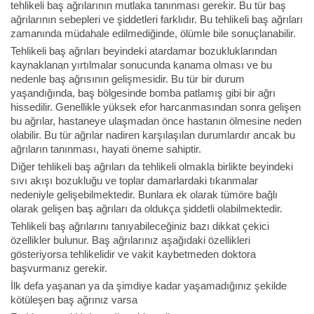
tehlikeli baş ağrılarının mutlaka tanınması gerekir. Bu tür baş
ağrılarının sebepleri ve şiddetleri farklıdır. Bu tehlikeli baş ağrıları
zamanında müdahale edilmediğinde, ölümle bile sonuçlanabilir.
Tehlikeli baş ağrıları beyindeki atardamar bozukluklarından
kaynaklanan yırtılmalar sonucunda kanama olması ve bu
nedenle baş ağrısının gelişmesidir. Bu tür bir durum
yaşandığında, baş bölgesinde bomba patlamış gibi bir ağrı
hissedilir. Genellikle yüksek efor harcanmasından sonra gelişen
bu ağrılar, hastaneye ulaşmadan önce hastanın ölmesine neden
olabilir. Bu tür ağrılar nadiren karşılaşılan durumlardır ancak bu
ağrıların tanınması, hayati öneme sahiptir.
Diğer tehlikeli baş ağrıları da tehlikeli olmakla birlikte beyindeki
sıvı akışı bozukluğu ve toplar damarlardaki tıkanmalar
nedeniyle gelişebilmektedir. Bunlara ek olarak tümöre bağlı
olarak gelişen baş ağrıları da oldukça şiddetli olabilmektedir.
Tehlikeli baş ağrılarını tanıyabileceğiniz bazı dikkat çekici
özellikler bulunur. Baş ağrılarınız aşağıdaki özellikleri
gösteriyorsa tehlikelidir ve vakit kaybetmeden doktora
başvurmanız gerekir.
İlk defa yaşanan ya da şimdiye kadar yaşamadığınız şekilde
kötüleşen baş ağrınız varsa