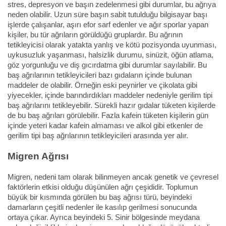
stres, depresyon ve başın zedelenmesi gibi durumlar, bu ağrıya
neden olabilir. Uzun süre başın sabit tutulduğu bilgisayar başı
işlerde çalışanlar, aşırı efor sarf edenler ve ağır sporlar yapan
kişiler, bu tür ağrıların görüldüğü gruplardır. Bu ağrının
tetikleyicisi olarak yatakta yanlış ve kötü pozisyonda uyunması,
uykusuzluk yaşanması, halsizlik durumu, sinüzit, öğün atlama,
göz yorgunluğu ve diş gıcırdatma gibi durumlar sayılabilir. Bu
baş ağrılarının tetikleyicileri bazı gıdaların içinde bulunan
maddeler de olabilir. Örneğin eski peynirler ve çikolata gibi
yiyecekler, içinde barındırdıkları maddeler nedeniyle gerilim tipi
baş ağrılarını tetikleyebilir. Sürekli hazır gıdalar tüketen kişilerde
de bu baş ağrıları görülebilir. Fazla kafein tüketen kişilerin gün
içinde yeteri kadar kafein almaması ve alkol gibi etkenler de
gerilim tipi baş ağrılarının tetikleyicileri arasında yer alır.
Migren Ağrısı
Migren, nedeni tam olarak bilinmeyen ancak genetik ve çevresel
faktörlerin etkisi olduğu düşünülen ağrı çeşididir. Toplumun
büyük bir kısmında görülen bu baş ağrısı türü, beyindeki
damarların çeşitli nedenler ile kasılıp gerilmesi sonucunda
ortaya çıkar. Ayrıca beyindeki 5. Sinir bölgesinde meydana