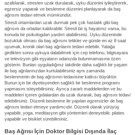
azaltılarak, stresten uzak durularak, uyku düzenini iyileştirerek,
egzersiz yaparak ve beslenme düzenini planlayarak da baş
ağrısını tedavi etmek mümkündür.
Stresli ortamlardan uzak durmak pek çok hastalık gibi baş
ağrısını da ortadan kaldırabilir. Stresli bir iş hayatınız varsa, bu
konuda bir psikologdan yardım alabilirsiniz. Uyku düzeninde
bozukluk olması da baş ağrısını tetikler ve günde en az 8 saat
uyumak, kronik olan baş ağrılarını tedavi edebilir. Yatağa
girdikten sonra uykuya dalabilmek için cep telefonu, bilgisayara
ve televizyon gibi eşyaların odanızda bulunmamasına özen
gösterin. Bunları uyguladığınız takdirde daha sağlıklı bir yaşam
ile baş ağrılarınızdan kurtulabilirsiniz aynı zamanda
beslenmenin de baş ağrısının tedavisine katkısı büyüktür.
Bunun için bir diyetisyenden sağlıklı bir beslenme programı
yapmasını isteyebilirsiniz. Ayrıca zararlı maddelerden ve bu
maddeleri içeren gıdalardan da uzak durarak, baş ağrısını tedavi
edebilirsiniz. Düzenli beslenme ile yapılan egzersizler de baş
ağrısını tedavi etmeye yardımcıdır. Düzenli olarak yürüyüş
yapabilir, yoga, meditasyon gibi yöntemleri deneyebilir, pilates
yapabilir ve bisiklet sürebilirsiniz.
Baş Ağrısı İçin Doktor Bilgisi Dışında İlaç