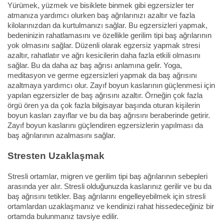
Yürümek, yüzmek ve bisiklete binmek gibi egzersizler ter
atmanıza yardımcı olurken baş ağrılarınızı azaltır ve fazla
kilolarınızdan da kurtulmanızı sağlar. Bu egzersizleri yapmak,
bedeninizin rahatlamasını ve özellikle gerilim tipi baş ağrılarının
yok olmasını sağlar. Düzenli olarak egzersiz yapmak stresi
azaltır, rahatlatır ve ağrı kesicilerin daha fazla etkili olmasını
sağlar. Bu da daha az baş ağrısı anlamına gelir. Yoga,
meditasyon ve germe egzersizleri yapmak da baş ağrısını
azaltmaya yardımcı olur. Zayıf boyun kaslarının güçlenmesi için
yapılan egzersizler de baş ağrısını azaltır. Örneğin çok fazla
örgü ören ya da çok fazla bilgisayar başında oturan kişilerin
boyun kasları zayıflar ve bu da baş ağrısını beraberinde getirir.
Zayıf boyun kaslarını güçlendiren egzersizlerin yapılması da
baş ağrılarının azalmasını sağlar.
Stresten Uzaklaşmak
Stresli ortamlar, migren ve gerilim tipi baş ağrılarının sebepleri
arasında yer alır. Stresli olduğunuzda kaslarınız gerilir ve bu da
baş ağrısını tetikler. Baş ağrılarını engelleyebilmek için stresli
ortamlardan uzaklaşmanız ve kendinizi rahat hissedeceğiniz bir
ortamda bulunmanız tavsiye edilir.