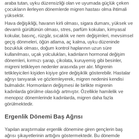
araba tutan, uyku düzensizliği olan ve uyumada güçlük çeken
çocukların ilerleyen dönemlerde migren hastası olma ihtimali
yüksektir.
Hava değişikliği, havanın kirli olması, sigara dumanı, yüksek ve
devamlı gürültünün olması, stres, parfüm kokuları, kimyasal
kokular, basınç, rüzgâr, sıcaklık ve nem değişimleri, mevsimsel
geçiş dönmeleri, öğün atlama, aç kalma, uyku düzeninde
bozukluk olması, doğum kontrol haplarının uzun süre
kullanılması, uçak yolculukları, kadınların hormonal değişim
dönemleri, kırmızı şarap, çikolata, kuruyemiş gibi besinler,
migreni tetikleyen nedenler arasında yer alır. Migrenin
tetikleyicileri kişiden kişiye göre değişiklik gösterebilir. Hastalar
ağrıyı tanıyarak ve gözlemleyerek, migren nedenini kendisi
bulmalıdır. Hormonların değişmesi ile birlikte migrenin
kadınlarda görülme olasılığı artmıştır. Özellikle hamilelik ve
menopoz dönemlerinde kadınlarda, migren daha fazla
görülmektedir.
Ergenlik Dönemi Baş Ağrısı
Yapılan araştırmalar ergenlik dönemine giren gençlerin baş
ağrısı şikayetlerinin arttığını göstermektedir. Bu dönemde