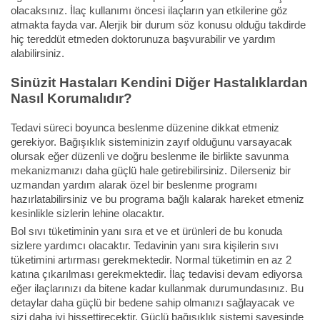
olacaksınız. İlaç kullanımı öncesi ilaçların yan etkilerine göz
atmakta fayda var. Alerjik bir durum söz konusu olduğu takdirde
hiç tereddüt etmeden doktorunuza başvurabilir ve yardım
alabilirsiniz.
Sinüzit Hastaları Kendini Diğer Hastalıklardan
Nasıl Korumalıdır?
Tedavi süreci boyunca beslenme düzenine dikkat etmeniz
gerekiyor. Bağışıklık sisteminizin zayıf olduğunu varsayacak
olursak eğer düzenli ve doğru beslenme ile birlikte savunma
mekanizmanızı daha güçlü hale getirebilirsiniz. Dilerseniz bir
uzmandan yardım alarak özel bir beslenme programı
hazırlatabilirsiniz ve bu programa bağlı kalarak hareket etmeniz
kesinlikle sizlerin lehine olacaktır.
Bol sıvı tüketiminin yanı sıra et ve et ürünleri de bu konuda
sizlere yardımcı olacaktır. Tedavinin yanı sıra kişilerin sıvı
tüketimini artırması gerekmektedir. Normal tüketimin en az 2
katına çıkarılması gerekmektedir. İlaç tedavisi devam ediyorsa
eğer ilaçlarınızı da bitene kadar kullanmak durumundasınız. Bu
detaylar daha güçlü bir bedene sahip olmanızı sağlayacak ve
sizi daha iyi hissettirecektir. Güçlü bağışıklık sistemi sayesinde