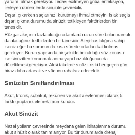
yardımı almak gerekiyor. Tedavi edilmeyen gribal enfeksiyon,
ilerleyen dönemlerde sinüzite çevirebilir.
Dışarı çıkarken saçlarınızı kurutmayı ihmal etmeyin. Islak saçla
dışarı çıkma durumu da sinüziti tetikleyen faktörlerden bir
tanesidir.
Rüzgar akışının fazla olduğu ortamlarda uzun süre bulunmamak
da alacağınız tedbirlerden bir tanesidir. Alerji hastalığına sahip
iseniz eğer bu sorunun da kısa sürede ortadan kaldırılması
gerekiyor. Burun yapısında bir şekilde bozukluğu söz konusu
ise sinüzitten korunmak adına yapı bozukluğunun da
düzeltilmesi gerekiyor. Aksi takdirde sinüzit riski her geçen gün
biraz daha artacak ve vücudu rahatsız edecektir.
Sinüzitin Sınıflandırılması
Akut, kronik, subakut, rekürren ve akut alevlenmesi olarak 5
farklı grupta incelemek mümkündür.
Akut Sinüzit
Nazal yolların çevresinde meydana gelen iltihaplanma durumu
akut sinüzit olarak tanımlanıyor. Bu tür durumlarda drenaj