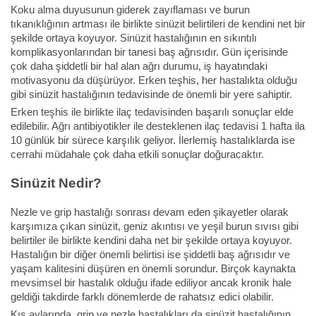
Koku alma duyusunun giderek zayıflaması ve burun
tıkanıklığının artması ile birlikte sinüzit belirtileri de kendini net bir
şekilde ortaya koyuyor. Sinüzit hastalığının en sıkıntılı
komplikasyonlarından bir tanesi baş ağrısıdır. Gün içerisinde
çok daha şiddetli bir hal alan ağrı durumu, iş hayatındaki
motivasyonu da düşürüyor. Erken teşhis, her hastalıkta olduğu
gibi sinüzit hastalığının tedavisinde de önemli bir yere sahiptir.
Erken teşhis ile birlikte ilaç tedavisinden başarılı sonuçlar elde
edilebilir. Ağrı antibiyotikler ile desteklenen ilaç tedavisi 1 hafta ila
10 günlük bir sürece karşılık geliyor. İlerlemiş hastalıklarda ise
cerrahi müdahale çok daha etkili sonuçlar doğuracaktır.
Sinüzit Nedir?
Nezle ve grip hastalığı sonrası devam eden şikayetler olarak
karşımıza çıkan sinüzit, geniz akıntısı ve yeşil burun sıvısı gibi
belirtiler ile birlikte kendini daha net bir şekilde ortaya koyuyor.
Hastalığın bir diğer önemli belirtisi ise şiddetli baş ağrısıdır ve
yaşam kalitesini düşüren en önemli sorundur. Birçok kaynakta
mevsimsel bir hastalık olduğu ifade ediliyor ancak kronik hale
geldiği takdirde farklı dönemlerde de rahatsız edici olabilir.
Kış aylarında, grip ve nezle hastalıkları da sinüzit hastalığının