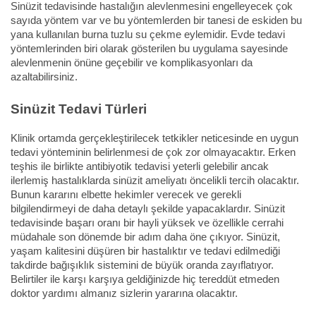
Sinüzit tedavisinde hastalığın alevlenmesini engelleyecek çok
sayıda yöntem var ve bu yöntemlerden bir tanesi de eskiden bu
yana kullanılan burna tuzlu su çekme eylemidir. Evde tedavi
yöntemlerinden biri olarak gösterilen bu uygulama sayesinde
alevlenmenin önüne geçebilir ve komplikasyonları da
azaltabilirsiniz.
Sinüzit Tedavi Türleri
Klinik ortamda gerçekleştirilecek tetkikler neticesinde en uygun
tedavi yönteminin belirlenmesi de çok zor olmayacaktır. Erken
teşhis ile birlikte antibiyotik tedavisi yeterli gelebilir ancak
ilerlemiş hastalıklarda sinüzit ameliyatı öncelikli tercih olacaktır.
Bunun kararını elbette hekimler verecek ve gerekli
bilgilendirmeyi de daha detaylı şekilde yapacaklardır. Sinüzit
tedavisinde başarı oranı bir hayli yüksek ve özellikle cerrahi
müdahale son dönemde bir adım daha öne çıkıyor. Sinüzit,
yaşam kalitesini düşüren bir hastalıktır ve tedavi edilmediği
takdirde bağışıklık sistemini de büyük oranda zayıflatıyor.
Belirtiler ile karşı karşıya geldiğinizde hiç tereddüt etmeden
doktor yardımı almanız sizlerin yararına olacaktır.