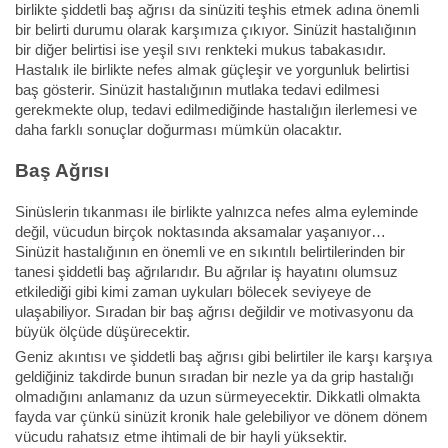
birlikte şiddetli baş ağrısı da sinüziti teşhis etmek adına önemli
bir belirti durumu olarak karşımıza çıkıyor. Sinüzit hastalığının
bir diğer belirtisi ise yeşil sıvı renkteki mukus tabakasıdır.
Hastalık ile birlikte nefes almak güçleşir ve yorgunluk belirtisi
baş gösterir. Sinüzit hastalığının mutlaka tedavi edilmesi
gerekmekte olup, tedavi edilmediğinde hastalığın ilerlemesi ve
daha farklı sonuçlar doğurması mümkün olacaktır.
Baş Ağrısı
Sinüslerin tıkanması ile birlikte yalnızca nefes alma eyleminde
değil, vücudun birçok noktasında aksamalar yaşanıyor…
Sinüzit hastalığının en önemli ve en sıkıntılı belirtilerinden bir
tanesi şiddetli baş ağrılarıdır. Bu ağrılar iş hayatını olumsuz
etkilediği gibi kimi zaman uykuları bölecek seviyeye de
ulaşabiliyor. Sıradan bir baş ağrısı değildir ve motivasyonu da
büyük ölçüde düşürecektir.
Geniz akıntısı ve şiddetli baş ağrısı gibi belirtiler ile karşı karşıya
geldiğiniz takdirde bunun sıradan bir nezle ya da grip hastalığı
olmadığını anlamanız da uzun sürmeyecektir. Dikkatli olmakta
fayda var çünkü sinüzit kronik hale gelebiliyor ve dönem dönem
vücudu rahatsız etme ihtimali de bir hayli yüksektir.