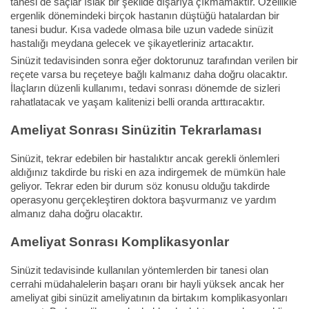
tanesi de saçlar ıslak bir şekilde dışarıya çıkmamaktır. Özellikle
ergenlik dönemindeki birçok hastanın düştüğü hatalardan bir
tanesi budur. Kısa vadede olmasa bile uzun vadede sinüzit
hastalığı meydana gelecek ve şikayetleriniz artacaktır.
Sinüzit tedavisinden sonra eğer doktorunuz tarafından verilen bir
reçete varsa bu reçeteye bağlı kalmanız daha doğru olacaktır.
İlaçların düzenli kullanımı, tedavi sonrası dönemde de sizleri
rahatlatacak ve yaşam kalitenizi belli oranda arttıracaktır.
Ameliyat Sonrası Sinüzitin Tekrarlaması
Sinüzit, tekrar edebilen bir hastalıktır ancak gerekli önlemleri
aldığınız takdirde bu riski en aza indirgemek de mümkün hale
geliyor. Tekrar eden bir durum söz konusu olduğu takdirde
operasyonu gerçekleştiren doktora başvurmanız ve yardım
almanız daha doğru olacaktır.
Ameliyat Sonrası Komplikasyonlar
Sinüzit tedavisinde kullanılan yöntemlerden bir tanesi olan
cerrahi müdahalelerin başarı oranı bir hayli yüksek ancak her
ameliyat gibi sinüzit ameliyatının da birtakım komplikasyonları