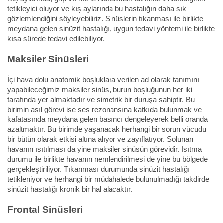
tetikleyici oluyor ve kış aylarında bu hastalığın daha sık
gözlemlendiğini söyleyebiliriz. Sinüslerin tıkanması ile birlikte
meydana gelen sinüzit hastalığı, uygun tedavi yöntemi ile birlikte
kısa sürede tedavi edilebiliyor.
Maksiler Sinüsleri
İçi hava dolu anatomik boşluklara verilen ad olarak tanımını
yapabileceğimiz maksiler sinüs, burun boşluğunun her iki
tarafında yer almaktadır ve simetrik bir duruşa sahiptir. Bu
birimin asıl görevi ise ses rezonansına katkıda bulunmak ve
kafatasında meydana gelen basıncı dengeleyerek belli oranda
azaltmaktır. Bu birimde yaşanacak herhangi bir sorun vücudu
bir bütün olarak etkisi altına alıyor ve zayıflatıyor. Solunan
havanın ısıtılması da yine maksiler sinüsün görevidir. Isıtma
durumu ile birlikte havanın nemlendirilmesi de yine bu bölgede
gerçekleştiriliyor. Tıkanması durumunda sinüzit hastalığı
tetikleniyor ve herhangi bir müdahalede bulunulmadığı takdirde
sinüzit hastalığı kronik bir hal alacaktır.
Frontal Sinüsleri