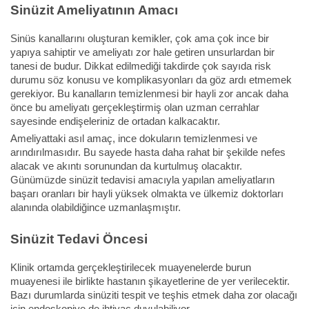
Sinüzit Ameliyatının Amacı
Sinüs kanallarını oluşturan kemikler, çok ama çok ince bir
yapıya sahiptir ve ameliyatı zor hale getiren unsurlardan bir
tanesi de budur. Dikkat edilmediği takdirde çok sayıda risk
durumu söz konusu ve komplikasyonları da göz ardı etmemek
gerekiyor. Bu kanalların temizlenmesi bir hayli zor ancak daha
önce bu ameliyatı gerçekleştirmiş olan uzman cerrahlar
sayesinde endişeleriniz de ortadan kalkacaktır.
Ameliyattaki asıl amaç, ince dokuların temizlenmesi ve
arındırılmasıdır. Bu sayede hasta daha rahat bir şekilde nefes
alacak ve akıntı sorunundan da kurtulmuş olacaktır.
Günümüzde sinüzit tedavisi amacıyla yapılan ameliyatların
başarı oranları bir hayli yüksek olmakta ve ülkemiz doktorları
alanında olabildiğince uzmanlaşmıştır.
Sinüzit Tedavi Öncesi
Klinik ortamda gerçekleştirilecek muayenelerde burun
muayenesi ile birlikte hastanın şikayetlerine de yer verilecektir.
Bazı durumlarda sinüziti tespit ve teşhis etmek daha zor olacağı
için endoskopiye de ihtiyaç duyulabiliyor.