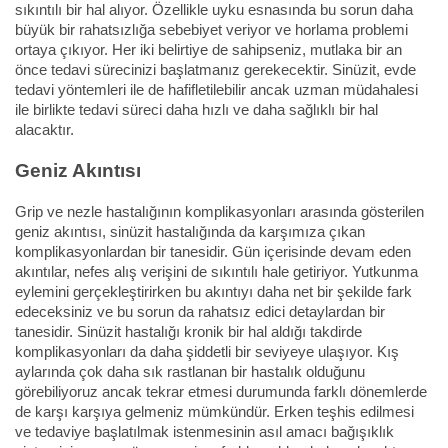
sıkıntılı bir hal alıyor. Özellikle uyku esnasında bu sorun daha
büyük bir rahatsızlığa sebebiyet veriyor ve horlama problemi
ortaya çıkıyor. Her iki belirtiye de sahipseniz, mutlaka bir an
önce tedavi sürecinizi başlatmanız gerekecektir. Sinüzit, evde
tedavi yöntemleri ile de hafifletilebilir ancak uzman müdahalesi
ile birlikte tedavi süreci daha hızlı ve daha sağlıklı bir hal
alacaktır.
Geniz Akıntısı
Grip ve nezle hastalığının komplikasyonları arasında gösterilen
geniz akıntısı, sinüzit hastalığında da karşımıza çıkan
komplikasyonlardan bir tanesidir. Gün içerisinde devam eden
akıntılar, nefes alış verişini de sıkıntılı hale getiriyor. Yutkunma
eylemini gerçekleştirirken bu akıntıyı daha net bir şekilde fark
edeceksiniz ve bu sorun da rahatsız edici detaylardan bir
tanesidir. Sinüzit hastalığı kronik bir hal aldığı takdirde
komplikasyonları da daha şiddetli bir seviyeye ulaşıyor. Kış
aylarında çok daha sık rastlanan bir hastalık olduğunu
görebiliyoruz ancak tekrar etmesi durumunda farklı dönemlerde
de karşı karşıya gelmeniz mümkündür. Erken teşhis edilmesi
ve tedaviye başlatılmak istenmesinin asıl amacı bağışıklık