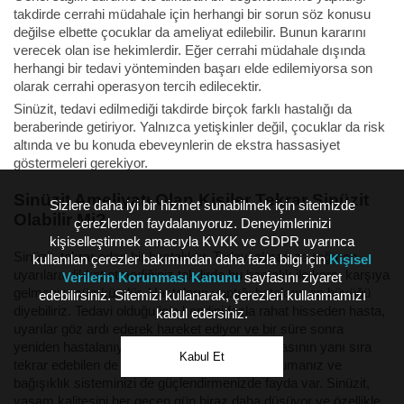
takdirde cerrahi müdahale için herhangi bir sorun söz konusu
değilse elbette çocuklar da ameliyat edilebilir. Bunun kararını
verecek olan ise hekimlerdir. Eğer cerrahi müdahale dışında
herhangi bir tedavi yönteminden başarı elde edilemiyorsa son
olarak cerrahi operasyon tercih edilecektir.
Sinüzit, tedavi edilmediği takdirde birçok farklı hastalığı da
beraberinde getiriyor. Yalnızca yetişkinler değil, çocuklar da risk
altında ve bu konuda ebeveynlerin de ekstra hassasiyet
göstermeleri gerekiyor.
Sinüzit Ameliyatı Olan Kişiler Tekrar Sinüzit
Sizlere daha iyi bir hizmet sunabilmek için sitemizde
Olabilir Mi?
çerezlerden faydalanıyoruz. Deneyimlerinizi
kişiselleştirmek amacıyla KVKK ve GDPR uyarınca
Sinüzit, tekrar eden bir hastalıktır. Tedavi olmanıza rağmen
kullanılan çerezler bakımından daha fazla bilgi için
Kişisel
uyarılara dikkat etmediğiniz takdirde bu hastalık ile karşı karşıya
Verilerin Korunması Kanunu
sayfasını ziyaret
gelmeniz mümkündür. Hastaların yaptığı hataların en büyüğü
edebilirsiniz. Sitemizi kullanarak, çerezleri kullanmamızı
diyebiliriz. Tedavi olduğu için kendini fazla rahat hisseden hasta,
kabul edersiniz.
uyarılar göz ardı ederek hareket ediyor ve bir süre sonra
yeniden hastalanıyor. Tehlikeli bir hastalık olmasının yanı sıra
Kabul Et
tekrar edebilen de bir hastalıktır. Kendinizi korumanız ve
bağışıklık sisteminizi de güçlendirmenizde fayda var. Sinüzit,
yaşam kalitesini her geçen gün biraz daha düşüyor ve özellikle