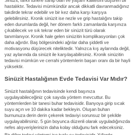
Sinüzit, farklı türlere sahip olan ve yaşam kalitesini düşüren bir
hastalıktır. Tedavisi mümkündür ancak dikkatli davranmadığınız
takdirde tekrar edebilir ve bir kez daha karşı karşıya
gelebilirsiniz. Kronik sinüzit ise nezle ve grip hastalığını takip
eden durumlarda değil, her dönem farklı zamanlarda karşınıza
çıkabilecek ve sık tekrar eden bir sinüzit türü olarak
tanımlanıyor. Kronik hale gelen sinüzitin komplikasyonları çok
daha ağırdır. Baş bölgesindeki ağrılar daha şiddetli ve
motivasyonu düşürecek niteliktedir. Yalnızca kış aylarında değil,
yaz aylarında da sinüzit ile karşılaşabilirsiniz. Kronik sinüzitin
tedavisi mümkün ve cerrahi yöntemlerin başarı oranı da bir hayli
yüksektir.
Sinüzit Hastalığının Evde Tedavisi Var Mıdır?
Sinüzit hastalığının tedavisinde kendi başınıza
uygulayabileceğiniz çok sayıda yöntem mevcuttur. Bu
yöntemlerden bir tanesi buhar tedavisidir. Banyoya girip sıcak
suyu açın ve 10 dakika kadar bekleyin. Oluşan buharı
burnunuza derin derin çekerek tedaviyi sorunsuz bir şekilde
uygulayabilirsiniz. 5 gün boyunca düzenli olarak uyguladığınızda
nefes alışverişlerinizin daha kolay olduğunu fark edeceksiniz.
Bir diğer tedavi yöntemi ise tuzlu su tedavisidir. Yıllardır