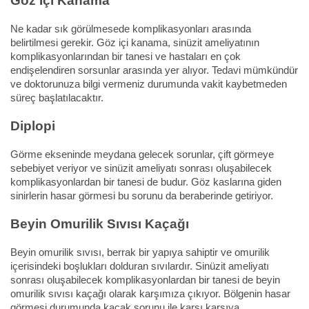
Göz İçi Kanama
Ne kadar sık görülmesede komplikasyonları arasında
belirtilmesi gerekir. Göz içi kanama, sinüzit ameliyatının
komplikasyonlarından bir tanesi ve hastaları en çok
endişelendiren sorsunlar arasında yer alıyor. Tedavi mümkündür
ve doktorunuza bilgi vermeniz durumunda vakit kaybetmeden
süreç başlatılacaktır.
Diplopi
Görme ekseninde meydana gelecek sorunlar, çift görmeye
sebebiyet veriyor ve sinüzit ameliyatı sonrası oluşabilecek
komplikasyonlardan bir tanesi de budur. Göz kaslarına giden
sinirlerin hasar görmesi bu sorunu da beraberinde getiriyor.
Beyin Omurilik Sıvısı Kaçağı
Beyin omurilik sıvısı, berrak bir yapıya sahiptir ve omurilik
içerisindeki boşlukları dolduran sıvılardır. Sinüzit ameliyatı
sonrası oluşabilecek komplikasyonlardan bir tanesi de beyin
omurilik sıvısı kaçağı olarak karşımıza çıkıyor. Bölgenin hasar
görmesi durumunda kaçak sorunu ile karşı karşıya