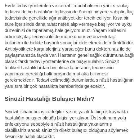
Evde tedavi yöntemleri ve cerrahi müdahalelerin yanı sıra ilaç
tedavisi de bu hastalığın tedavisinde önemli bir yere sahiptir. İlaç
tedavisinde genellikle ağır antibiyotikler tercih ediliyor. Kısa bir
süre içerisinde daha rahat nefes alıp vermeye başlıyor ve uyku
düzeninizi de toparlamış hale geliyorsunuz. Yaşam kalitesini
artırmak, ilaç tedavisi ile de mümkündür ve düzenli ilaç
kullanımı ile birlikte başarılı sonuçlar elde etmek de mümkündür.
Antibiyotiklere karşı alerjiniz varsa eğer bunu doktorunuz ile de
paylaşmanızda fayda var. Hastanın genel sağlık durumuna bağlı
olarak farklı tedavi yöntemlerine de başvurulabilir. Sinüzit
tehlikeli hastalıklardan biri olmakla beraber, tedavisinin
yapılması gerektiği halk arasında mutlaka bilinmesi
gerekmektedir. Tedavi edilmediği durumlarda sinüzit hastalığının
yanı sıra bir çok hastalıkta beraberinde gelecektir.
Sinüzit Hastalığı Bulaşıcı Mıdır?
Sinüzit iltihabı bulaşıcı değildir ve ne yazık ki birçok kaynakta
hastalığın bulaşıcı olduğu bilgisi yer alıyor. Üst solunum yolu
enfeksiyonu sebebiyle sinüzit hastalığına yakalanmış
olabilirsiniz ancak sinüzitin direkt bulaşıcı olduğunu söylemek
kesinlikle hatalı olacaktır.