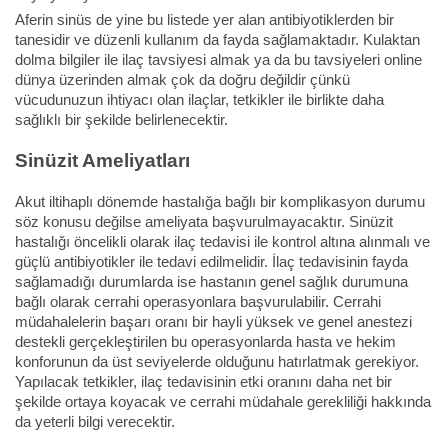
Aferin sinüs de yine bu listede yer alan antibiyotiklerden bir
tanesidir ve düzenli kullanım da fayda sağlamaktadır. Kulaktan
dolma bilgiler ile ilaç tavsiyesi almak ya da bu tavsiyeleri online
dünya üzerinden almak çok da doğru değildir çünkü
vücudunuzun ihtiyacı olan ilaçlar, tetkikler ile birlikte daha
sağlıklı bir şekilde belirlenecektir.
Sinüzit Ameliyatları
Akut iltihaplı dönemde hastalığa bağlı bir komplikasyon durumu
söz konusu değilse ameliyata başvurulmayacaktır. Sinüzit
hastalığı öncelikli olarak ilaç tedavisi ile kontrol altına alınmalı ve
güçlü antibiyotikler ile tedavi edilmelidir. İlaç tedavisinin fayda
sağlamadığı durumlarda ise hastanın genel sağlık durumuna
bağlı olarak cerrahi operasyonlara başvurulabilir. Cerrahi
müdahalelerin başarı oranı bir hayli yüksek ve genel anestezi
destekli gerçekleştirilen bu operasyonlarda hasta ve hekim
konforunun da üst seviyelerde olduğunu hatırlatmak gerekiyor.
Yapılacak tetkikler, ilaç tedavisinin etki oranını daha net bir
şekilde ortaya koyacak ve cerrahi müdahale gerekliliği hakkında
da yeterli bilgi verecektir.