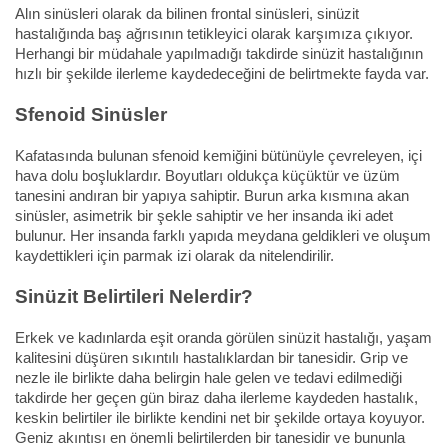
Alın sinüsleri olarak da bilinen frontal sinüsleri, sinüzit
hastalığında baş ağrısının tetikleyici olarak karşımıza çıkıyor.
Herhangi bir müdahale yapılmadığı takdirde sinüzit hastalığının
hızlı bir şekilde ilerleme kaydedeceğini de belirtmekte fayda var.
Sfenoid Sinüsler
Kafatasında bulunan sfenoid kemiğini bütünüyle çevreleyen, içi
hava dolu boşluklardır. Boyutları oldukça küçüktür ve üzüm
tanesini andıran bir yapıya sahiptir. Burun arka kısmına akan
sinüsler, asimetrik bir şekle sahiptir ve her insanda iki adet
bulunur. Her insanda farklı yapıda meydana geldikleri ve oluşum
kaydettikleri için parmak izi olarak da nitelendirilir.
Sinüzit Belirtileri Nelerdir?
Erkek ve kadınlarda eşit oranda görülen sinüzit hastalığı, yaşam
kalitesini düşüren sıkıntılı hastalıklardan bir tanesidir. Grip ve
nezle ile birlikte daha belirgin hale gelen ve tedavi edilmediği
takdirde her geçen gün biraz daha ilerleme kaydeden hastalık,
keskin belirtiler ile birlikte kendini net bir şekilde ortaya koyuyor.
Geniz akıntısı en önemli belirtilerden bir tanesidir ve bununla