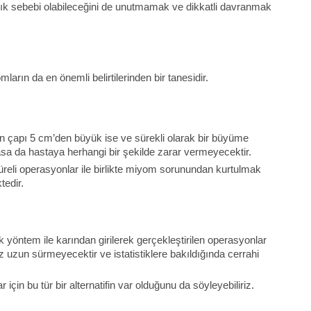
stalık sebebi olabileceğini de unutmamak ve dikkatli davranmak
arın da en önemli belirtilerinden bir tanesidir.
rın çapı 5 cm’den büyük ise ve sürekli olarak bir büyüme
 da hastaya herhangi bir şekilde zarar vermeyecektir.
süreli operasyonlar ile birlikte miyom sorunundan kurtulmak
tedir.
 yöntem ile karından girilerek gerçekleştirilen operasyonlar
 uzun sürmeyecektir ve istatistiklere bakıldığında cerrahi
in bu tür bir alternatifin var olduğunu da söyleyebiliriz.