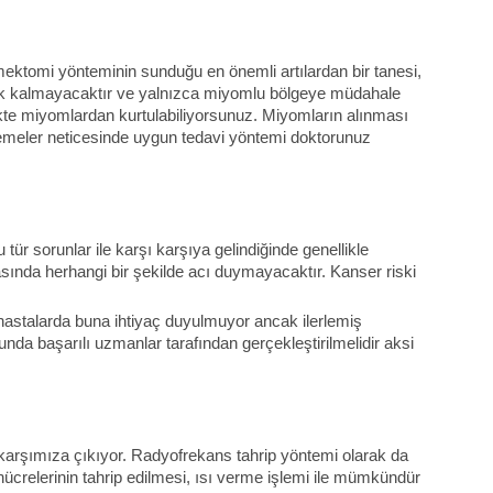
mektomi yönteminin sunduğu en önemli artılardan bir tanesi,
erek kalmayacaktır ve yalnızca miyomlu bölgeye müdahale
kte miyomlardan kurtulabiliyorsunuz. Miyomların alınması
elemeler neticesinde uygun tedavi yöntemi doktorunuz
r sorunlar ile karşı karşıya gelindiğinde genellikle
ında herhangi bir şekilde acı duymayacaktır. Kanser riski
ı hastalarda buna ihtiyaç duyulmuyor ancak ilerlemiş
nda başarılı uzmanlar tarafından gerçekleştirilmelidir aksi
karşımıza çıkıyor. Radyofrekans tahrip yöntemi olarak da
hücrelerinin tahrip edilmesi, ısı verme işlemi ile mümkündür