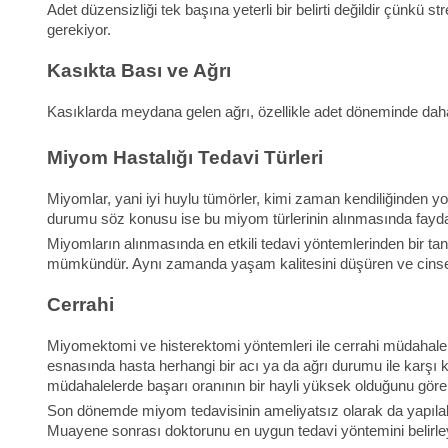
Adet düzensizliği tek başına yeterli bir belirti değildir çünkü
gerekiyor.
Kasıkta Bası ve Ağrı
Kasıklarda meydana gelen ağrı, özellikle adet döneminde daha sa
Miyom Hastalığı Tedavi Türleri
Miyomlar, yani iyi huylu tümörler, kimi zaman kendiliğinden y
durumu söz konusu ise bu miyom türlerinin alınmasında fayd
Miyomların alınmasında en etkili tedavi yöntemlerinden bir tan
mümkündür. Aynı zamanda yaşam kalitesini düşüren ve cinsel 
Cerrahi
Miyomektomi ve histerektomi yöntemleri ile cerrahi müdahale g
esnasında hasta herhangi bir acı ya da ağrı durumu ile karşı 
müdahalelerde başarı oranının bir hayli yüksek olduğunu göreb
Son dönemde miyom tedavisinin ameliyatsız olarak da yapılabildi
Muayene sonrası doktorunu en uygun tedavi yöntemini belirley