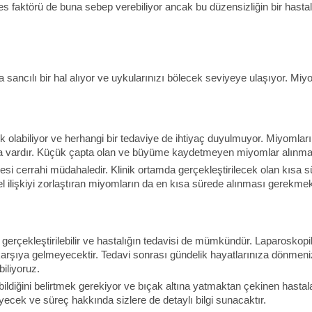
 stres faktörü de buna sebep verebiliyor ancak bu düzensizliğin bir ha
ncılı bir hal alıyor ve uykularınızı bölecek seviyeye ulaşıyor. Miyoml
ok olabiliyor ve herhangi bir tedaviye de ihtiyaç duyulmuyor. Miyomla
a vardır. Küçük çapta olan ve büyüme kaydetmeyen miyomlar alınmasa
esi cerrahi müdahaledir. Klinik ortamda gerçekleştirilecek olan kısa 
ilişkiyi zorlaştıran miyomların da en kısa sürede alınması gerekmek
erçekleştirilebilir ve hastalığın tedavisi de mümkündür. Laparoskopik
karşıya gelmeyecektir. Tedavi sonrası gündelik hayatlarınıza dönmeniz
iliyoruz.
ğini belirtmek gerekiyor ve bıçak altına yatmaktan çekinen hastalar iç
ecek ve süreç hakkında sizlere de detaylı bilgi sunacaktır.