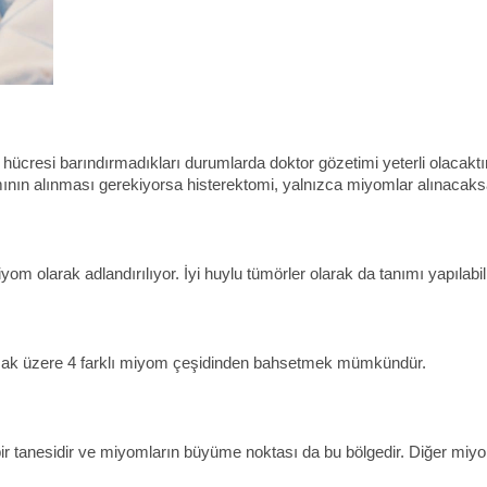
 hücresi barındırmadıkları durumlarda doktor gözetimi yeterli olacakt
nın alınması gerekiyorsa histerektomi, yalnızca miyomlar alınacaksa
m olarak adlandırılıyor. İyi huylu tümörler olarak da tanımı yapılabi
lmak üzere 4 farklı miyom çeşidinden bahsetmek mümkündür.
r tanesidir ve miyomların büyüme noktası da bu bölgedir. Diğer miyom ç