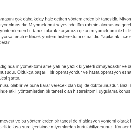
nmasını çok daha kolay hale getiren yöntemlerden bir tanesidir. Miyo
t tanıyor olmasıdır. Miyomektomi sayesinde tüm rahmin alınmasına g
yöntemlerden bir tanesi olarak karşımıza çıkan miyomektomi ile birli
kiyorsa tercih edilecek yöntem histerektomi olmalıdır. Yapılacak inc
ektir.
ığında miyomektomi ameliyatı ne yazık ki yeterli olmayacaktır ve bu tü
usudur. Oldukça başarılı bir operasyondur ve hasta operasyon esnas
si şarttır.
konusu olabilir ve buna karar verecek olan kişi de doktorunuzdur. Baz
inde etkili yöntemlerden bir tanesi olan histerektomi, uygulama konusu
mevcut ve bu yöntemlerden bir tanesi de rf ablasyon yöntemi olarak 
irlikte kısa süre içerisinde miyomlardan kurtulabiliyorsunuz. Kanser 