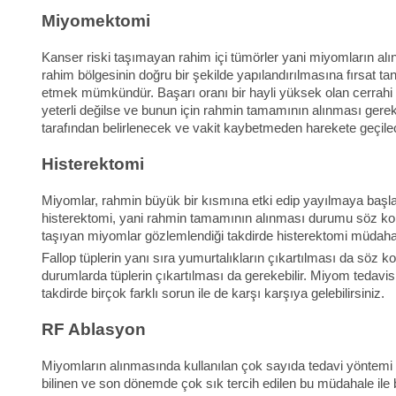
Miyomektomi
Kanser riski taşımayan rahim içi tümörler yani miyomların alı
rahim bölgesinin doğru bir şekilde yapılandırılmasına fırsa
etmek mümkündür. Başarı oranı bir hayli yüksek olan cerrahi 
yeterli değilse ve bunun için rahmin tamamının alınması gere
tarafından belirlenecek ve vakit kaybetmeden harekete geçilec
Histerektomi
Miyomlar, rahmin büyük bir kısmına etki edip yayılmaya başlad
histerektomi, yani rahmin tamamının alınması durumu söz kon
taşıyan miyomlar gözlemlendiği takdirde histerektomi müdahale
Fallop tüplerin yanı sıra yumurtalıkların çıkartılması da söz 
durumlarda tüplerin çıkartılması da gerekebilir. Miyom tedavis
takdirde birçok farklı sorun ile de karşı karşıya gelebilirsiniz.
RF Ablasyon
Miyomların alınmasında kullanılan çok sayıda tedavi yöntemi 
bilinen ve son dönemde çok sık tercih edilen bu müdahale ile b