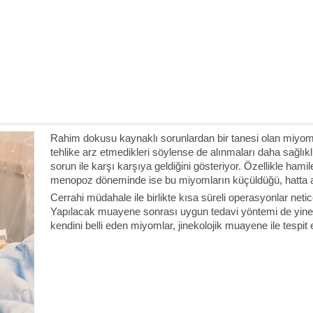
Rahim dokusu kaynaklı sorunlardan bir tanesi olan miyomlar,
tehlike arz etmedikleri söylense de alınmaları daha sağlıklı
sorun ile karşı karşıya geldiğini gösteriyor. Özellikle ha
menopoz döneminde ise bu miyomların küçüldüğü, hatta aza
Cerrahi müdahale ile birlikte kısa süreli operasyonlar n
Yapılacak muayene sonrası uygun tedavi yöntemi de yine kısa
kendini belli eden miyomlar, jinekolojik muayene ile tespit ed