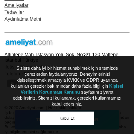
Ameliyatlar
Tedaviler
Aydınlatma Metni
Altıntepe Mah. İstasyon Yolu Sok. No:3/1-130 Maltepe,
İstanbul Türkiye
iletisim@ameliyat.com
Sizlere daha iyi bir hizmet sunabilmek için sitemizde
Telefon: 0850 255 3333
çerezlerden faydalanıyoruz. Deneyimlerinizi
kişiselleştirmek amacıyla KVKK ve GDPR uyarınca
kullanılan çerezler bakımından daha fazla bilgi için
Kişisel
Verilerin Korunması Kanunu
sayfasını ziyaret
edebilirsiniz. Sitemizi kullanarak, çerezleri kullanmamızı
kabul edersiniz.
© 2020 Ameliyat.com | Her hakkı saklıdır
İş bu sayfada yer alan yorumlar, ilgili doktorun doğrudan veya
dolaylı emri, talebi ve/veya ricası olmaksızın, ilgili hasta tarafından
Kabul Et
TEDAVİYİ YAPAN DOKTORLAR
bağımsız olarak yazılmaktadır.
Bu web sitesinin temel amacı sağlık alanında kamuoyunun daha
iyi bilgilenmesini sağlamaktır.