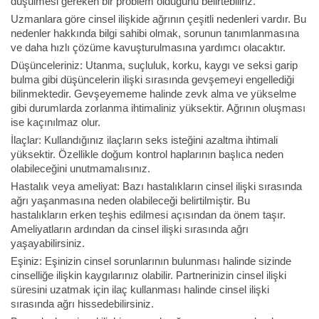
düşülmesi gereken bir problem olduğunu belirtebiliriz.
Uzmanlara göre cinsel ilişkide ağrının çeşitli nedenleri vardır. Bu
nedenler hakkında bilgi sahibi olmak, sorunun tanımlanmasına
ve daha hızlı çözüme kavuşturulmasına yardımcı olacaktır.
Düşünceleriniz: Utanma, suçluluk, korku, kaygı ve seksi garip
bulma gibi düşüncelerin ilişki sırasında gevşemeyi engellediği
bilinmektedir. Gevşeyememe halinde zevk alma ve yükselme
gibi durumlarda zorlanma ihtimaliniz yüksektir. Ağrının oluşması
ise kaçınılmaz olur.
İlaçlar: Kullandığınız ilaçların seks isteğini azaltma ihtimali
yüksektir. Özellikle doğum kontrol haplarının başlıca neden
olabileceğini unutmamalısınız.
Hastalık veya ameliyat: Bazı hastalıkların cinsel ilişki sırasında
ağrı yaşanmasına neden olabileceği belirtilmiştir. Bu
hastalıkların erken teşhis edilmesi açısından da önem taşır.
Ameliyatların ardından da cinsel ilişki sırasında ağrı
yaşayabilirsiniz.
Eşiniz: Eşinizin cinsel sorunlarının bulunması halinde sizinde
cinselliğe ilişkin kaygılarınız olabilir. Partnerinizin cinsel ilişki
süresini uzatmak için ilaç kullanması halinde cinsel ilişki
sırasında ağrı hissedebilirsiniz.