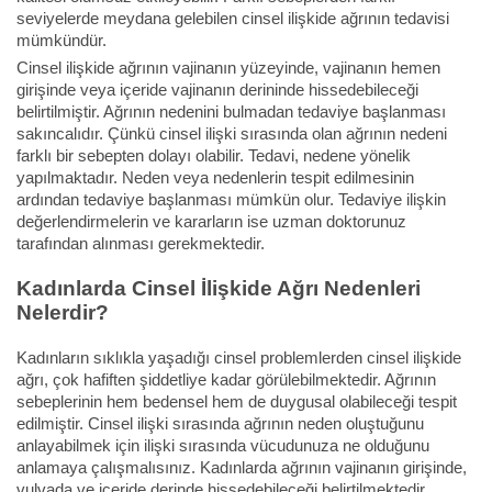
seviyelerde meydana gelebilen cinsel ilişkide ağrının tedavisi
mümkündür.
Cinsel ilişkide ağrının vajinanın yüzeyinde, vajinanın hemen
girişinde veya içeride vajinanın derininde hissedebileceği
belirtilmiştir. Ağrının nedenini bulmadan tedaviye başlanması
sakıncalıdır. Çünkü cinsel ilişki sırasında olan ağrının nedeni
farklı bir sebepten dolayı olabilir. Tedavi, nedene yönelik
yapılmaktadır. Neden veya nedenlerin tespit edilmesinin
ardından tedaviye başlanması mümkün olur. Tedaviye ilişkin
değerlendirmelerin ve kararların ise uzman doktorunuz
tarafından alınması gerekmektedir.
Kadınlarda Cinsel İlişkide Ağrı Nedenleri
Nelerdir?
Kadınların sıklıkla yaşadığı cinsel problemlerden cinsel ilişkide
ağrı, çok hafiften şiddetliye kadar görülebilmektedir. Ağrının
sebeplerinin hem bedensel hem de duygusal olabileceği tespit
edilmiştir. Cinsel ilişki sırasında ağrının neden oluştuğunu
anlayabilmek için ilişki sırasında vücudunuza ne olduğunu
anlamaya çalışmalısınız. Kadınlarda ağrının vajinanın girişinde,
vulvada ve içeride derinde hissedebileceği belirtilmektedir.