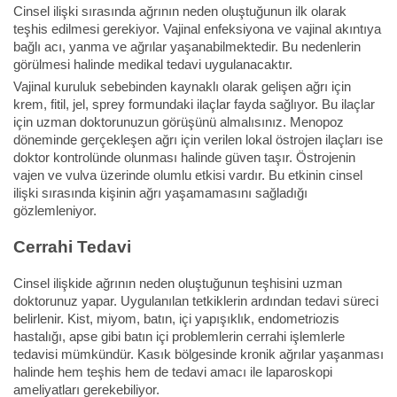
Cinsel ilişki sırasında ağrının neden oluştuğunun ilk olarak
teşhis edilmesi gerekiyor. Vajinal enfeksiyona ve vajinal akıntıya
bağlı acı, yanma ve ağrılar yaşanabilmektedir. Bu nedenlerin
görülmesi halinde medikal tedavi uygulanacaktır.
Vajinal kuruluk sebebinden kaynaklı olarak gelişen ağrı için
krem, fitil, jel, sprey formundaki ilaçlar fayda sağlıyor. Bu ilaçlar
için uzman doktorunuzun görüşünü almalısınız. Menopoz
döneminde gerçekleşen ağrı için verilen lokal östrojen ilaçları ise
doktor kontrolünde olunması halinde güven taşır. Östrojenin
vajen ve vulva üzerinde olumlu etkisi vardır. Bu etkinin cinsel
ilişki sırasında kişinin ağrı yaşamamasını sağladığı
gözlemleniyor.
Cerrahi Tedavi
Cinsel ilişkide ağrının neden oluştuğunun teşhisini uzman
doktorunuz yapar. Uygulanılan tetkiklerin ardından tedavi süreci
belirlenir. Kist, miyom, batın, içi yapışıklık, endometriozis
hastalığı, apse gibi batın içi problemlerin cerrahi işlemlerle
tedavisi mümkündür. Kasık bölgesinde kronik ağrılar yaşanması
halinde hem teşhis hem de tedavi amacı ile laparoskopi
ameliyatları gerekebiliyor.