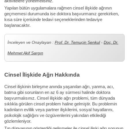
aktivitelere yönelmelisiniz.
Yapılan bütün uygulamalara rağmen cinsel ilişkide ağrının
geçmemesi durumunda ise doktora başvurmanız gerekirken,
kısa süre içerisinde tedavi seçeneklerinden tedaviye
başlanacaktır.
İnceleyen ve Onaylayan :
Prof. Dr. Temuçin Şenkul
-
Doç. Dr.
Mehmet Akif Sargın
Cinsel İlişkide Ağrı Hakkında
Cinsel ilişkinin birleşme anında yaşanılan ağrı, yanma, acı,
batma gibi sorunların en az 6 ay sürmesi halinde doktora
başvurmalısınız. Cinsel ilişkide ağrı problemi, tüm dünyada
sıklıkla görülen cinsel problem haline gelmiştir. Bu problemin
kadınların evlilik veya partner ilişkilerini, sosyal hayatlarını,
psikolojik sağlığını ve özgüvenlerini yakından etkilediği
gözlemleniyor.
Tıp dünyasının gösterdiği gelişmeler ile cinsel ilişki ağrı sorunun