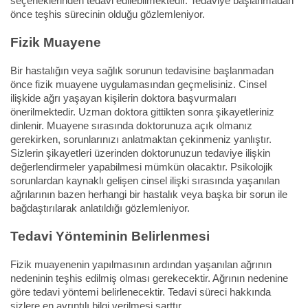
seçeneklerinden tedavi edilebilmektedir. Tedaviye başlanmadan
önce teşhis sürecinin olduğu gözlemleniyor.
Fizik Muayene
Bir hastalığın veya sağlık sorunun tedavisine başlanmadan
önce fizik muayene uygulamasından geçmelisiniz. Cinsel
ilişkide ağrı yaşayan kişilerin doktora başvurmaları
önerilmektedir. Uzman doktora gittikten sonra şikayetleriniz
dinlenir. Muayene sırasında doktorunuza açık olmanız
gerekirken, sorunlarınızı anlatmaktan çekinmeniz yanlıştır.
Sizlerin şikayetleri üzerinden doktorunuzun tedaviye ilişkin
değerlendirmeler yapabilmesi mümkün olacaktır. Psikolojik
sorunlardan kaynaklı gelişen cinsel ilişki sırasında yaşanılan
ağrılarının bazen herhangi bir hastalık veya başka bir sorun ile
bağdaştırılarak anlatıldığı gözlemleniyor.
Tedavi Yönteminin Belirlenmesi
Fizik muayenenin yapılmasının ardından yaşanılan ağrının
nedeninin teşhis edilmiş olması gerekecektir. Ağrının nedenine
göre tedavi yöntemi belirlenecektir. Tedavi süreci hakkında
sizlere en ayrıntılı bilgi verilmesi şarttır.