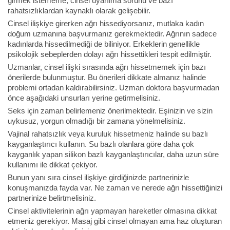
girmek istememe, cinsel uyarılma sorunu ve bazı
rahatsızlıklardan kaynaklı olarak gelişebilir.
Cinsel ilişkiye girerken ağrı hissediyorsanız, mutlaka kadın
doğum uzmanına başvurmanız gerekmektedir. Ağrının sadece
kadınlarda hissedilmediği de biliniyor. Erkeklerin genellikle
psikolojik sebeplerden dolayı ağrı hissettikleri tespit edilmiştir.
Uzmanlar, cinsel ilişki sırasında ağrı hissetmemek için bazı
önerilerde bulunmuştur. Bu önerileri dikkate almanız halinde
problemi ortadan kaldırabilirsiniz. Uzman doktora başvurmadan
önce aşağıdaki unsurları yerine getirmelisiniz.
Seks için zaman belirlemeniz önerilmektedir. Eşinizin ve sizin
uykusuz, yorgun olmadığı bir zamana yönelmelisiniz.
Vajinal rahatsızlık veya kuruluk hissetmeniz halinde su bazlı
kayganlaştırıcı kullanın. Su bazlı olanlara göre daha çok
kayganlık yapan silikon bazlı kayganlaştırıcılar, daha uzun süre
kullanımı ile dikkat çekiyor.
Bunun yanı sıra cinsel ilişkiye girdiğinizde partnerinizle
konuşmanızda fayda var. Ne zaman ve nerede ağrı hissettiğinizi
partnerinize belirtmelisiniz.
Cinsel aktivitelerinin ağrı yapmayan hareketler olmasına dikkat
etmeniz gerekiyor. Masaj gibi cinsel olmayan ama haz oluşturan