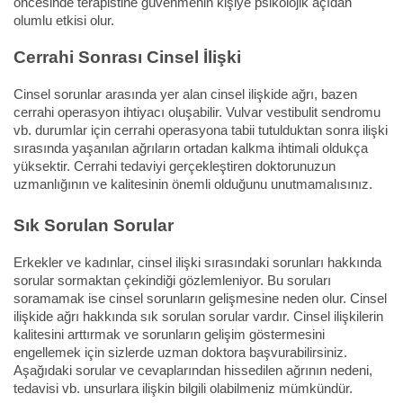
öncesinde terapistine güvenmenin kişiye psikolojik açıdan
olumlu etkisi olur.
Cerrahi Sonrası Cinsel İlişki
Cinsel sorunlar arasında yer alan cinsel ilişkide ağrı, bazen
cerrahi operasyon ihtiyacı oluşabilir. Vulvar vestibulit sendromu
vb. durumlar için cerrahi operasyona tabii tutulduktan sonra ilişki
sırasında yaşanılan ağrıların ortadan kalkma ihtimali oldukça
yüksektir. Cerrahi tedaviyi gerçekleştiren doktorunuzun
uzmanlığının ve kalitesinin önemli olduğunu unutmamalısınız.
Sık Sorulan Sorular
Erkekler ve kadınlar, cinsel ilişki sırasındaki sorunları hakkında
sorular sormaktan çekindiği gözlemleniyor. Bu soruları
soramamak ise cinsel sorunların gelişmesine neden olur. Cinsel
ilişkide ağrı hakkında sık sorulan sorular vardır. Cinsel ilişkilerin
kalitesini arttırmak ve sorunların gelişim göstermesini
engellemek için sizlerde uzman doktora başvurabilirsiniz.
Aşağıdaki sorular ve cevaplarından hissedilen ağrının nedeni,
tedavisi vb. unsurlara ilişkin bilgili olabilmeniz mümkündür.