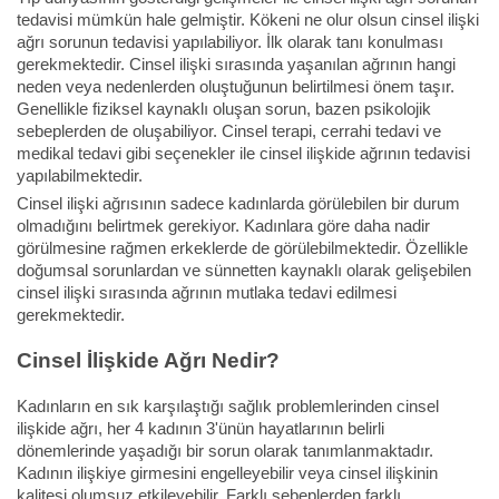
tedavisi mümkün hale gelmiştir. Kökeni ne olur olsun cinsel ilişki
ağrı sorunun tedavisi yapılabiliyor. İlk olarak tanı konulması
gerekmektedir. Cinsel ilişki sırasında yaşanılan ağrının hangi
neden veya nedenlerden oluştuğunun belirtilmesi önem taşır.
Genellikle fiziksel kaynaklı oluşan sorun, bazen psikolojik
sebeplerden de oluşabiliyor. Cinsel terapi, cerrahi tedavi ve
medikal tedavi gibi seçenekler ile cinsel ilişkide ağrının tedavisi
yapılabilmektedir.
Cinsel ilişki ağrısının sadece kadınlarda görülebilen bir durum
olmadığını belirtmek gerekiyor. Kadınlara göre daha nadir
görülmesine rağmen erkeklerde de görülebilmektedir. Özellikle
doğumsal sorunlardan ve sünnetten kaynaklı olarak gelişebilen
cinsel ilişki sırasında ağrının mutlaka tedavi edilmesi
gerekmektedir.
Cinsel İlişkide Ağrı Nedir?
Kadınların en sık karşılaştığı sağlık problemlerinden cinsel
ilişkide ağrı, her 4 kadının 3'ünün hayatlarının belirli
dönemlerinde yaşadığı bir sorun olarak tanımlanmaktadır.
Kadının ilişkiye girmesini engelleyebilir veya cinsel ilişkinin
kalitesi olumsuz etkileyebilir. Farklı sebeplerden farklı