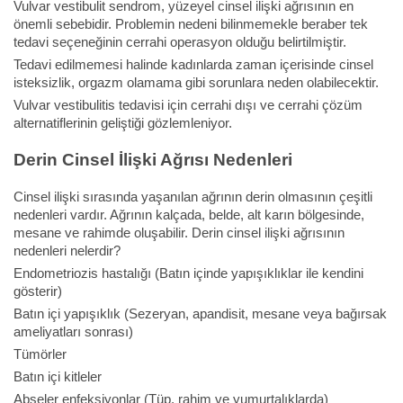
Vulvar vestibulit sendrom, yüzeyel cinsel ilişki ağrısının en
önemli sebebidir. Problemin nedeni bilinmemekle beraber tek
tedavi seçeneğinin cerrahi operasyon olduğu belirtilmiştir.
Tedavi edilmemesi halinde kadınlarda zaman içerisinde cinsel
isteksizlik, orgazm olamama gibi sorunlara neden olabilecektir.
Vulvar vestibulitis tedavisi için cerrahi dışı ve cerrahi çözüm
alternatiflerinin geliştiği gözlemleniyor.
Derin Cinsel İlişki Ağrısı Nedenleri
Cinsel ilişki sırasında yaşanılan ağrının derin olmasının çeşitli
nedenleri vardır. Ağrının kalçada, belde, alt karın bölgesinde,
mesane ve rahimde oluşabilir. Derin cinsel ilişki ağrısının
nedenleri nelerdir?
Endometriozis hastalığı (Batın içinde yapışıklıklar ile kendini
gösterir)
Batın içi yapışıklık (Sezeryan, apandisit, mesane veya bağırsak
ameliyatları sonrası)
Tümörler
Batın içi kitleler
Abseler enfeksiyonlar (Tüp, rahim ve yumurtalıklarda)