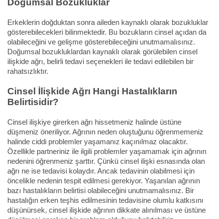
Doğumsal Bozukluklar
Erkeklerin doğduktan sonra aileden kaynaklı olarak bozukluklar
gösterebilecekleri bilinmektedir. Bu bozukların cinsel açıdan da
olabileceğini ve gelişme gösterebileceğini unutmamalısınız.
Doğumsal bozukluklardan kaynaklı olarak görülebilen cinsel
ilişkide ağrı, belirli tedavi seçenekleri ile tedavi edilebilen bir
rahatsızlıktır.
Cinsel İlişkide Ağrı Hangi Hastalıkların
Belirtisidir?
Cinsel ilişkiye girerken ağrı hissetmeniz halinde üstüne
düşmeniz öneriliyor. Ağrının neden oluştuğunu öğrenmemeniz
halinde ciddi problemler yaşamanız kaçınılmaz olacaktır.
Özellikle partneriniz ile ilgili problemler yaşamamak için ağrının
nedenini öğrenmeniz şarttır. Çünkü cinsel ilişki esnasında olan
ağrı ne ise tedavisi kolaydır. Ancak tedavinin olabilmesi için
öncelikle nedenin tespit edilmesi gerekiyor. Yaşanılan ağrının
bazı hastalıkların belirtisi olabileceğini unutmamalısınız. Bir
hastalığın erken teşhis edilmesinin tedavisine olumlu katkısını
düşünürsek, cinsel ilişkide ağrının dikkate alınılması ve üstüne