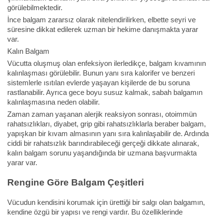
görülebilmektedir.
İnce balgam zararsız olarak nitelendirilirken, elbette seyri ve
süresine dikkat edilerek uzman bir hekime danışmakta yarar
var.
Kalın Balgam
Vücutta oluşmuş olan enfeksiyon ilerledikçe, balgam kıvamının
kalınlaşması görülebilir. Bunun yanı sıra kalorifer ve benzeri
sistemlerle ısıtılan evlerde yaşayan kişilerde de bu soruna
rastlanabilir. Ayrıca gece boyu susuz kalmak, sabah balgamın
kalınlaşmasına neden olabilir.
Zaman zaman yaşanan alerjik reaksiyon sonrası, otoimmün
rahatsızlıkları, diyabet, grip gibi rahatsızlıklarla beraber balgam,
yapışkan bir kıvam almasının yanı sıra kalınlaşabilir de. Ardında
ciddi bir rahatsızlık barındırabileceği gerçeği dikkate alınarak,
kalın balgam sorunu yaşandığında bir uzmana başvurmakta
yarar var.
Rengine Göre Balgam Çeşitleri
Vücudun kendisini korumak için ürettiği bir salgı olan balgamın,
kendine özgü bir yapısı ve rengi vardır. Bu özelliklerinde