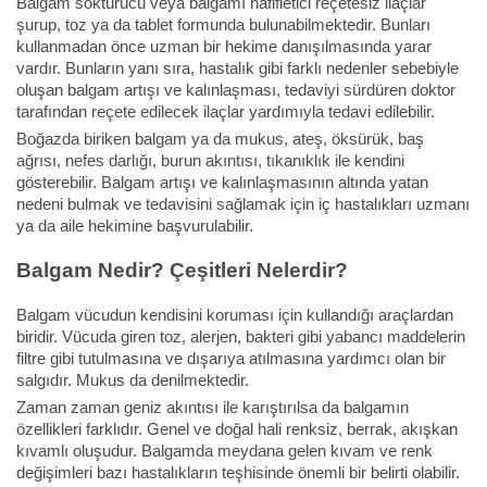
Balgam söktürücü veya balgamı hafifletici reçetesiz ilaçlar
şurup, toz ya da tablet formunda bulunabilmektedir. Bunları
kullanmadan önce uzman bir hekime danışılmasında yarar
vardır. Bunların yanı sıra, hastalık gibi farklı nedenler sebebiyle
oluşan balgam artışı ve kalınlaşması, tedaviyi sürdüren doktor
tarafından reçete edilecek ilaçlar yardımıyla tedavi edilebilir.
Boğazda biriken balgam ya da mukus, ateş, öksürük, baş
ağrısı, nefes darlığı, burun akıntısı, tıkanıklık ile kendini
gösterebilir. Balgam artışı ve kalınlaşmasının altında yatan
nedeni bulmak ve tedavisini sağlamak için iç hastalıkları uzmanı
ya da aile hekimine başvurulabilir.
Balgam Nedir? Çeşitleri Nelerdir?
Balgam vücudun kendisini koruması için kullandığı araçlardan
biridir. Vücuda giren toz, alerjen, bakteri gibi yabancı maddelerin
filtre gibi tutulmasına ve dışarıya atılmasına yardımcı olan bir
salgıdır. Mukus da denilmektedir.
Zaman zaman geniz akıntısı ile karıştırılsa da balgamın
özellikleri farklıdır. Genel ve doğal hali renksiz, berrak, akışkan
kıvamlı oluşudur. Balgamda meydana gelen kıvam ve renk
değişimleri bazı hastalıkların teşhisinde önemli bir belirti olabilir.