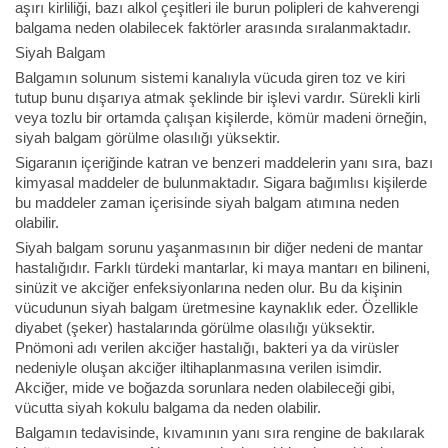
aşırı kirliliği, bazı alkol çeşitleri ile burun polipleri de kahverengi
balgama neden olabilecek faktörler arasında sıralanmaktadır.
Siyah Balgam
Balgamın solunum sistemi kanalıyla vücuda giren toz ve kiri
tutup bunu dışarıya atmak şeklinde bir işlevi vardır. Sürekli kirli
veya tozlu bir ortamda çalışan kişilerde, kömür madeni örneğin,
siyah balgam görülme olasılığı yüksektir.
Sigaranın içeriğinde katran ve benzeri maddelerin yanı sıra, bazı
kimyasal maddeler de bulunmaktadır. Sigara bağımlısı kişilerde
bu maddeler zaman içerisinde siyah balgam atımına neden
olabilir.
Siyah balgam sorunu yaşanmasının bir diğer nedeni de mantar
hastalığıdır. Farklı türdeki mantarlar, ki maya mantarı en bilineni,
sinüzit ve akciğer enfeksiyonlarına neden olur. Bu da kişinin
vücudunun siyah balgam üretmesine kaynaklık eder. Özellikle
diyabet (şeker) hastalarında görülme olasılığı yüksektir.
Pnömoni adı verilen akciğer hastalığı, bakteri ya da virüsler
nedeniyle oluşan akciğer iltihaplanmasına verilen isimdir.
Akciğer, mide ve boğazda sorunlara neden olabileceği gibi,
vücutta siyah kokulu balgama da neden olabilir.
Balgamın tedavisinde, kıvamının yanı sıra rengine de bakılarak