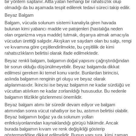
bir yöntem saptanır. Altta yatan herhangi bir rahatsızlık olup
olmadığı da bu aşamada tespit edilerek tedavi süreci takip edilir.
Beyaz Balgam
Balgam, vücuda solunum sistemi kanalıyla giren havada
bulunan kimi yabancı madde ve patojenleri (hastalığa neden
olan organizma veya madde) tutmak, dışarıya atmak amacıyla
vücudun ürettiği salgıdır. Akışkan ve saydam olan bu salgı, rengi
ve kıvamına göre çeşitlendirilmekte, bu çeşitlilik de kimi
rahatsızlıkların belirtisi olarak ifade edilmektedir.
Beyaz renkli balgam, balgamın doğal yapısını çağrıştırdığından
bir sorun olduğu düşünülmeyebilir. Beyaz balgamda dikkat
edilmesi gereken iki temel konu vardır. Bunlardan birincisi,
aslında balgamın renginin gri oluşu ve beyaz olarak
algılanmasıdır. İkincisi ise beyaz balgamın ne kadar sürdüğü ve
vücuttan atılırken ne kadar zorlanıldığı hususudur. Bu nedenle
balgamın titizlikle gözlenmesi önemlidir.
Beyaz balgam atımı bir süredir devam ediyor ve balgam
atımından sonra vücut rahatlıyor ise bu, astımın belirtisi olabilir.
Beyaz balgamın boğaz ya da solunum yolları
enfeksiyonlarından kaynaklandığı görüşü hâkimdir. Ancak
burada balgamın kıvam ve renk değişikliği gösterip
göstermediğine dikkat edilmelidir. Bunun yanı sıra, kimi zaman