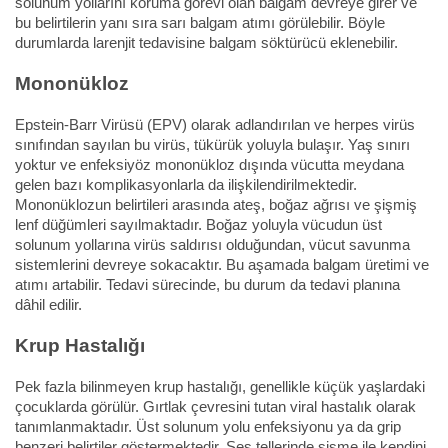
solunum yollarını koruma görevi olan balgam devreye girer ve
bu belirtilerin yanı sıra sarı balgam atımı görülebilir. Böyle
durumlarda larenjit tedavisine balgam söktürücü eklenebilir.
Mononükloz
Epstein-Barr Virüsü (EPV) olarak adlandırılan ve herpes virüs
sınıfından sayılan bu virüs, tükürük yoluyla bulaşır. Yaş sınırı
yoktur ve enfeksiyöz mononükloz dışında vücutta meydana
gelen bazı komplikasyonlarla da ilişkilendirilmektedir.
Mononüklozun belirtileri arasında ateş, boğaz ağrısı ve şişmiş
lenf düğümleri sayılmaktadır. Boğaz yoluyla vücudun üst
solunum yollarına virüs saldırısı olduğundan, vücut savunma
sistemlerini devreye sokacaktır. Bu aşamada balgam üretimi ve
atımı artabilir. Tedavi sürecinde, bu durum da tedavi planına
dâhil edilir.
Krup Hastalığı
Pek fazla bilinmeyen krup hastalığı, genellikle küçük yaşlardaki
çocuklarda görülür. Gırtlak çevresini tutan viral hastalık olarak
tanımlanmaktadır. Üst solunum yolu enfeksiyonu ya da grip
benzeri belirtiler göstermektedir. Ses tellerinde şişme ile kendini