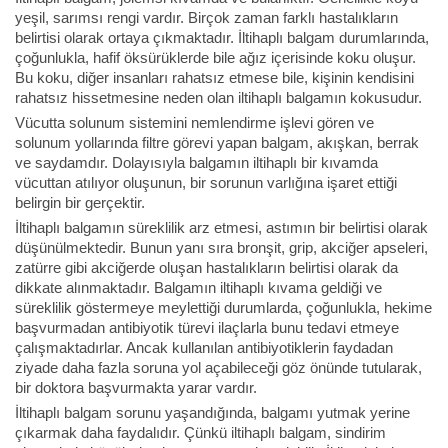
yeşil, sarımsı rengi vardır. Birçok zaman farklı hastalıkların
belirtisi olarak ortaya çıkmaktadır. İltihaplı balgam durumlarında,
çoğunlukla, hafif öksürüklerde bile ağız içerisinde koku oluşur.
Bu koku, diğer insanları rahatsız etmese bile, kişinin kendisini
rahatsız hissetmesine neden olan iltihaplı balgamın kokusudur.
Vücutta solunum sistemini nemlendirme işlevi gören ve
solunum yollarında filtre görevi yapan balgam, akışkan, berrak
ve saydamdır. Dolayısıyla balgamın iltihaplı bir kıvamda
vücuttan atılıyor oluşunun, bir sorunun varlığına işaret ettiği
belirgin bir gerçektir.
İltihaplı balgamın süreklilik arz etmesi, astımın bir belirtisi olarak
düşünülmektedir. Bunun yanı sıra bronşit, grip, akciğer apseleri,
zatürre gibi akciğerde oluşan hastalıkların belirtisi olarak da
dikkate alınmaktadır. Balgamın iltihaplı kıvama geldiği ve
süreklilik göstermeye meylettiği durumlarda, çoğunlukla, hekime
başvurmadan antibiyotik türevi ilaçlarla bunu tedavi etmeye
çalışmaktadırlar. Ancak kullanılan antibiyotiklerin faydadan
ziyade daha fazla soruna yol açabileceği göz önünde tutularak,
bir doktora başvurmakta yarar vardır.
İltihaplı balgam sorunu yaşandığında, balgamı yutmak yerine
çıkarmak daha faydalıdır. Çünkü iltihaplı balgam, sindirim