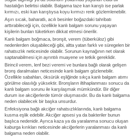
hastalığın belirtisi olabilir. Balgama taze kan karıştı ise parlak
kırmızı, eski kan karıştıysa koyu kırmızı renk gözlemlenebilir.
Aşırı sıcak, baharatlı, acılı besinler boğazdaki tahribatı
arttırabileceği için, özellikle kanlı balgam sorunu yaşayan
kişilerin bunları tüketirken dikkat etmesi önerilir.
Kanlı balgam boğmaca, bronşit, verem (tüberküloz) gibi
nedenlerden oluşabileceği gibi, altta yatan farklı ve süregelen bir
rahatsızlık neticesinde olabilir. Sorunun kaynağının net olarak
saptanabilmesi için ayrıntılı muayene ve tetkik gereklidir.
Birincil verem, lenf bezi veremi ve bunlara bağlı olarak gelişen
bronş daralmaları neticesinde kanlı balgam gözlenebilir.
Özellikle sabahları, öksürük eşliğinde sıkça kanlı balgam atımı
görülme olasılığı yüksektir. Bronşların iltihaplanması sonucu da
kanlı balgam sorunu ile karşılaşmak mümkündür. Bir diğer
durum ise akciğerlerde tümör oluşmasıdır. Bu da kanlı balgama
neden olabilecek bir başka unsurdur.
Enfeksiyona bağlı akciğer rahatsızlıklarında, kanlı balgama
kusma eşlik edebilir. Akciğer apsesi ya da bakteriler bunun
başlıca nedenidir. Ayrıca kaza ya da yaralanma sonucu oluşan
kaburga kırıkları neticesinde akciğerlerin yaralanması da kanlı
balgama neden olabilir.