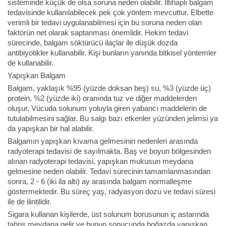
sisteminde küçük de olsa soruna neden olabilir. İltihaplı balgam
tedavisinde kullanılabilecek pek çok yöntem mevcuttur. Elbette
verimli bir tedavi uygulanabilmesi için bu soruna neden olan
faktörün net olarak saptanması önemlidir. Hekim tedavi
sürecinde, balgam söktürücü ilaçlar ile düşük dozda
antibiyotikler kullanabilir. Kişi bunların yanında bitkisel yöntemler
de kullanabilir.
Yapışkan Balgam
Balgam, yaklaşık %95 (yüzde doksan beş) su, %3 (yüzde üç)
protein, %2 (yüzde iki) oranında tuz ve diğer maddelerden
oluşur. Vücuda solunum yoluyla giren yabancı maddelerin de
tutulabilmesini sağlar. Bu salgı bazı etkenler yüzünden jelimsi ya
da yapışkan bir hal alabilir.
Balgamın yapışkan kıvama gelmesinin nedenleri arasında
radyoterapi tedavisi de sayılmakta. Baş ve boyun bölgesinden
alınan radyoterapi tedavisi, yapışkan mukusun meydana
gelmesine neden olabilir. Tedavi sürecinin tamamlanmasından
sonra, 2 - 6 (iki ila altı) ay arasında balgam normalleşme
göstermektedir. Bu süreç yaş, radyasyon dozu ve tedavi süresi
ile de ilintilidir.
Sigara kullanan kişilerde, üst solunum borusunun iç astarında
tahriş meydana gelir ve bunun sonucunda boğazda yapışkan