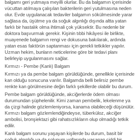
balgamı geri yutmaya meyilli olurlar. Bu da balgamın içerisinde
vücuttan atılmaya çalışılan bakterilerin geri yutulmasına neden
olur. Evde uygulanacak tedaviler balgamın sökülmesinde yarar
sağlasa da, üşütme ya da soğuk algınlığı dışında altta yatan
farklı bir hastalık olma ihtimali çok yüksektir. Bu nedenle bir
doktora başvurmak gerekir. Kişinin tıbbi hikâyesi ile birlikte,
muayenede balgamın rengi ve dokusuna bakılarak, ardında
yatan esas faktörün saptanması için gerekli tetkikler yapılır.
Uzman hekim, bunların neticelerine göre bir tedavi planı
belirleyip uygulanmasını sağlar.
Kırmızı - Pembe (Kanlı) Balgam
Kırmızı ya da pembe balgam görüldüğünde, genellikle içerisinde
kan olduğu sonucuna varılır. Balgamda belli belirsiz pembe
renkte kan görülmesine değin farklı şekillerde olabilir bu durum.
Pembe balgam görüldüğünde, akciğerlerde ödem olması
durumundan şüphelenilir. Kimi zaman pembelik, lekelenme ya
da çizgi halinde gözlemleniyorsa, kanama olabileceği düşünülür.
Kırmızı balgam gözlemlendiğindeyse, tüberküloz, akciğer
ambolisi, bronşiektazi gibi rahatsızlıkların olup olmadığı tetkik
edilir.
Kanlı balgam sorunu yaşayan kişilerde bu durum, basit bir
soğuk algınlığı ya da solunum yollarında yaşanan ciddi bir