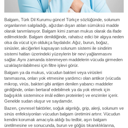
Balgam, Türk Dil Kurumu güncel Türkçe sözlüğünde, solunum
organlarının salgıladığı, ağızdan dışarı atılan sümüksü madde
olarak tanımlanıyor. Balgam kimi zaman mukus olarak da ifade
edilmektedir. Balgam denildiğinde, rahatsız edici bir algıya neden
olsa da vücut için oldukça faydalıdır. Ağız, burun, boğaz,
sinüsler, akciğerleri kapsayan solunum sistemi ile sindirim
sistemi hatları üzerindeki yüzeylerin bir nevi yağlanmasını
sağlar. Aynı zamanda istenmeyen maddelerin vücuda girmeden
uzaklaştırılabilmesi için filtre işlevi görür.
Balgam ya da mukus, vücudun bakteri veya virüsleri
tanımasına, onları yok etmesine yardımcı olan antikor (vücuda
mikrop, virüs, bakteri gibi antijen denilen yabancı maddeler
girdiğinde, onları bertaraf edebilmek ya da yok etmek için
bağışıklık sistemince imâl edilen proteinler) ve enzimler içerir.
Genelde sudan oluşur ve saydamdır.
Bazen, çevresel faktörler, soğuk algınlığı, grip, alerji, solunum ve
sinüs enfeksiyonları vücudun balgam üretimini artırır. Vücudun
kendini korumak amacıyla aldığı bu tedbir, aşırı balgam
üretilmesine ve sonucunda, burun ve göğüs tıkanıklıklarına,