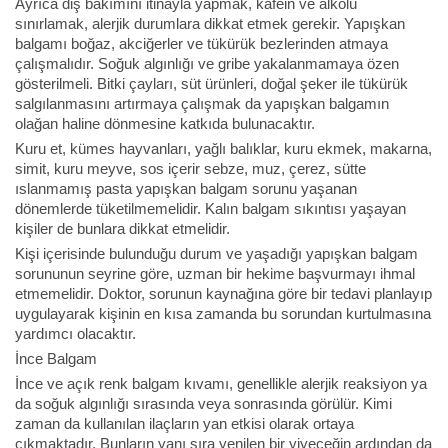
Ayrıca diş bakımını itinayla yapmak, kafein ve alkolü
sınırlamak, alerjik durumlara dikkat etmek gerekir. Yapışkan
balgamı boğaz, akciğerler ve tükürük bezlerinden atmaya
çalışmalıdır. Soğuk algınlığı ve gribe yakalanmamaya özen
gösterilmeli. Bitki çayları, süt ürünleri, doğal şeker ile tükürük
salgılanmasını artırmaya çalışmak da yapışkan balgamın
olağan haline dönmesine katkıda bulunacaktır.
Kuru et, kümes hayvanları, yağlı balıklar, kuru ekmek, makarna,
simit, kuru meyve, sos içerir sebze, muz, çerez, sütte
ıslanmamış pasta yapışkan balgam sorunu yaşanan
dönemlerde tüketilmemelidir. Kalın balgam sıkıntısı yaşayan
kişiler de bunlara dikkat etmelidir.
Kişi içerisinde bulunduğu durum ve yaşadığı yapışkan balgam
sorununun seyrine göre, uzman bir hekime başvurmayı ihmal
etmemelidir. Doktor, sorunun kaynağına göre bir tedavi planlayıp
uygulayarak kişinin en kısa zamanda bu sorundan kurtulmasına
yardımcı olacaktır.
İnce Balgam
İnce ve açık renk balgam kıvamı, genellikle alerjik reaksiyon ya
da soğuk algınlığı sırasında veya sonrasında görülür. Kimi
zaman da kullanılan ilaçların yan etkisi olarak ortaya
çıkmaktadır. Bunların yanı sıra yenilen bir yiyeceğin ardından da