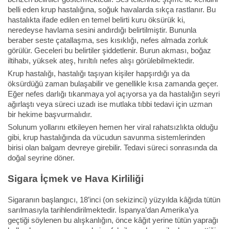
belli eden krup hastalığına, soğuk havalarda sıkça rastlanır. Bu
hastalıkta ifade edilen en temel belirti kuru öksürük ki,
neredeyse havlama sesini andırdığı belirtilmiştir. Bununla
beraber seste çatallaşma, ses kısıklığı, nefes almada zorluk
görülür. Geceleri bu belirtiler şiddetlenir. Burun akması, boğaz
iltihabı, yüksek ateş, hırıltılı nefes alışı görülebilmektedir.
Krup hastalığı, hastalığı taşıyan kişiler hapşırdığı ya da
öksürdüğü zaman bulaşabilir ve genellikle kısa zamanda geçer.
Eğer nefes darlığı tıkanmaya yol açıyorsa ya da hastalığın seyri
ağırlaştı veya süreci uzadı ise mutlaka tıbbi tedavi için uzman
bir hekime başvurmalıdır.
Solunum yollarını etkileyen hemen her viral rahatsızlıkta olduğu
gibi, krup hastalığında da vücudun savunma sistemlerinden
birisi olan balgam devreye girebilir. Tedavi süreci sonrasında da
doğal seyrine döner.
Sigara İçmek ve Hava Kirliliği
Sigaranın başlangıcı, 18’inci (on sekizinci) yüzyılda kâğıda tütün
sarılmasıyla tarihlendirilmektedir. İspanya’dan Amerika’ya
geçtiği söylenen bu alışkanlığın, önce kâğıt yerine tütün yaprağı