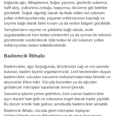
boğazda ağrı, iltihaplanma, boğaz şişmesi, gözlerde sulanma,
hafif ateş, yutkunma zorluğu, hapşırma, öksürme gibi belirtiler
görülebilir. Soğuk algınlığı olarak da ifade edilen üst solunum
yolları enfeksiyonlarında, yaşanan enfeksiyonun kaynağı ve
seyrine bağlı olarak farklı kıvam ya da renkte balgam görülebilir.
Semptomların seyrine ve şiddetine bağlı olarak, evde
uygulanabilecek kimi tedavi yöntemleri ya da uzman bir hekimin
gözetiminde sürdürülecek tıbbi tedavi ile üst solunum yolları
enfeksiyonları tedavi edilebilmektedir.
Bademcik İltihabı
Bademcikler, ağız boşluğunda, dil kökünün sağ ve sol yanında
bulunan, badem biçimli organlarımızdır. Lenf bezlerinden oluşan
bademcikler, vücudun savunma mekanizmalarından birisidir ve
akyuvarlar ihtiva eder. Vücuda burundan ya da ağızdan
girebilecek mikropları toparlamak temel işlevidir.
Savunma işlevini yerine getirirken, kimi zaman bademcikler
aşırı duyarlı hale gelir ve solunuma engel olacak kadar şişebilir.
Bu durum kronik hale gelirse, ameliyatla bademcikler alınabilir.
Bademcik iltihabı, vücuda giren mikropları toplayan
bademciklerde oluşan iltihaplanma ya da apse oluşumuna