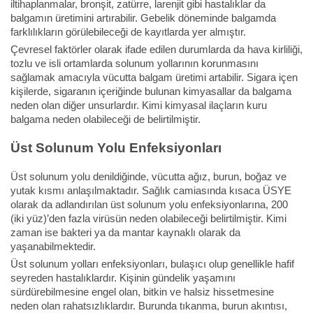
iltihaplanmalar, bronşit, zatürre, larenjit gibi hastalıklar da
balgamın üretimini artırabilir. Gebelik döneminde balgamda
farklılıkların görülebileceği de kayıtlarda yer almıştır.
Çevresel faktörler olarak ifade edilen durumlarda da hava kirliliği,
tozlu ve isli ortamlarda solunum yollarının korunmasını
sağlamak amacıyla vücutta balgam üretimi artabilir. Sigara içen
kişilerde, sigaranın içeriğinde bulunan kimyasallar da balgama
neden olan diğer unsurlardır. Kimi kimyasal ilaçların kuru
balgama neden olabileceği de belirtilmiştir.
Üst Solunum Yolu Enfeksiyonları
Üst solunum yolu denildiğinde, vücutta ağız, burun, boğaz ve
yutak kısmı anlaşılmaktadır. Sağlık camiasında kısaca ÜSYE
olarak da adlandırılan üst solunum yolu enfeksiyonlarına, 200
(iki yüz)’den fazla virüsün neden olabileceği belirtilmiştir. Kimi
zaman ise bakteri ya da mantar kaynaklı olarak da
yaşanabilmektedir.
Üst solunum yolları enfeksiyonları, bulaşıcı olup genellikle hafif
seyreden hastalıklardır. Kişinin gündelik yaşamını
sürdürebilmesine engel olan, bitkin ve halsiz hissetmesine
neden olan rahatsızlıklardır. Burunda tıkanma, burun akıntısı,