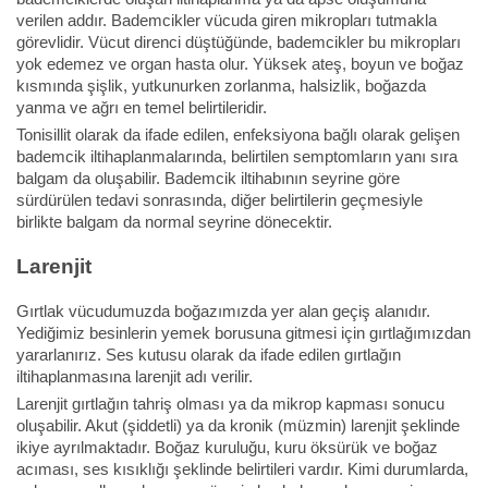
verilen addır. Bademcikler vücuda giren mikropları tutmakla
görevlidir. Vücut direnci düştüğünde, bademcikler bu mikropları
yok edemez ve organ hasta olur. Yüksek ateş, boyun ve boğaz
kısmında şişlik, yutkunurken zorlanma, halsizlik, boğazda
yanma ve ağrı en temel belirtileridir.
Tonisillit olarak da ifade edilen, enfeksiyona bağlı olarak gelişen
bademcik iltihaplanmalarında, belirtilen semptomların yanı sıra
balgam da oluşabilir. Bademcik iltihabının seyrine göre
sürdürülen tedavi sonrasında, diğer belirtilerin geçmesiyle
birlikte balgam da normal seyrine dönecektir.
Larenjit
Gırtlak vücudumuzda boğazımızda yer alan geçiş alanıdır.
Yediğimiz besinlerin yemek borusuna gitmesi için gırtlağımızdan
yararlanırız. Ses kutusu olarak da ifade edilen gırtlağın
iltihaplanmasına larenjit adı verilir.
Larenjit gırtlağın tahriş olması ya da mikrop kapması sonucu
oluşabilir. Akut (şiddetli) ya da kronik (müzmin) larenjit şeklinde
ikiye ayrılmaktadır. Boğaz kuruluğu, kuru öksürük ve boğaz
acıması, ses kısıklığı şeklinde belirtileri vardır. Kimi durumlarda,