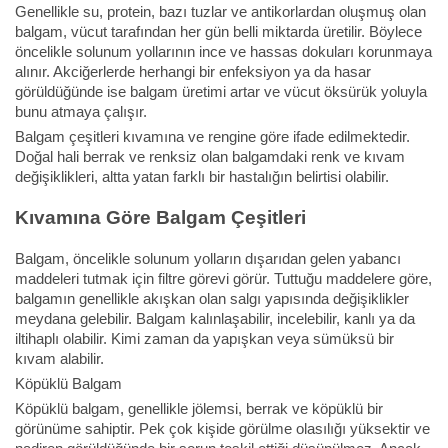
Genellikle su, protein, bazı tuzlar ve antikorlardan oluşmuş olan
balgam, vücut tarafından her gün belli miktarda üretilir. Böylece
öncelikle solunum yollarının ince ve hassas dokuları korunmaya
alınır. Akciğerlerde herhangi bir enfeksiyon ya da hasar
görüldüğünde ise balgam üretimi artar ve vücut öksürük yoluyla
bunu atmaya çalışır.
Balgam çeşitleri kıvamına ve rengine göre ifade edilmektedir.
Doğal hali berrak ve renksiz olan balgamdaki renk ve kıvam
değişiklikleri, altta yatan farklı bir hastalığın belirtisi olabilir.
Kıvamına Göre Balgam Çeşitleri
Balgam, öncelikle solunum yolların dışarıdan gelen yabancı
maddeleri tutmak için filtre görevi görür. Tuttuğu maddelere göre,
balgamın genellikle akışkan olan salgı yapısında değişiklikler
meydana gelebilir. Balgam kalınlaşabilir, incelebilir, kanlı ya da
iltihaplı olabilir. Kimi zaman da yapışkan veya sümüksü bir
kıvam alabilir.
Köpüklü Balgam
Köpüklü balgam, genellikle jölemsi, berrak ve köpüklü bir
görünüme sahiptir. Pek çok kişide görülme olasılığı yüksektir ve