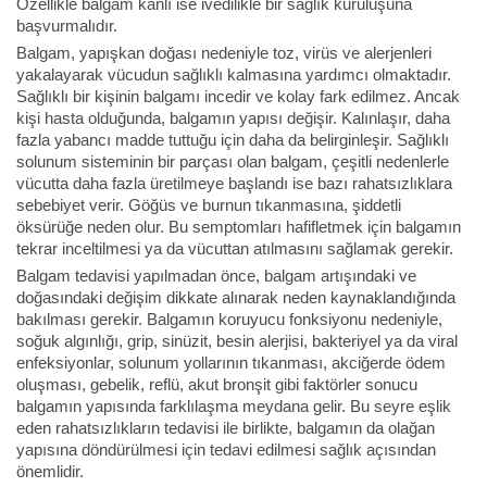
Özellikle balgam kanlı ise ivedilikle bir sağlık kuruluşuna
başvurmalıdır.
Balgam, yapışkan doğası nedeniyle toz, virüs ve alerjenleri
yakalayarak vücudun sağlıklı kalmasına yardımcı olmaktadır.
Sağlıklı bir kişinin balgamı incedir ve kolay fark edilmez. Ancak
kişi hasta olduğunda, balgamın yapısı değişir. Kalınlaşır, daha
fazla yabancı madde tuttuğu için daha da belirginleşir. Sağlıklı
solunum sisteminin bir parçası olan balgam, çeşitli nedenlerle
vücutta daha fazla üretilmeye başlandı ise bazı rahatsızlıklara
sebebiyet verir. Göğüs ve burnun tıkanmasına, şiddetli
öksürüğe neden olur. Bu semptomları hafifletmek için balgamın
tekrar inceltilmesi ya da vücuttan atılmasını sağlamak gerekir.
Balgam tedavisi yapılmadan önce, balgam artışındaki ve
doğasındaki değişim dikkate alınarak neden kaynaklandığında
bakılması gerekir. Balgamın koruyucu fonksiyonu nedeniyle,
soğuk algınlığı, grip, sinüzit, besin alerjisi, bakteriyel ya da viral
enfeksiyonlar, solunum yollarının tıkanması, akciğerde ödem
oluşması, gebelik, reflü, akut bronşit gibi faktörler sonucu
balgamın yapısında farklılaşma meydana gelir. Bu seyre eşlik
eden rahatsızlıkların tedavisi ile birlikte, balgamın da olağan
yapısına döndürülmesi için tedavi edilmesi sağlık açısından
önemlidir.