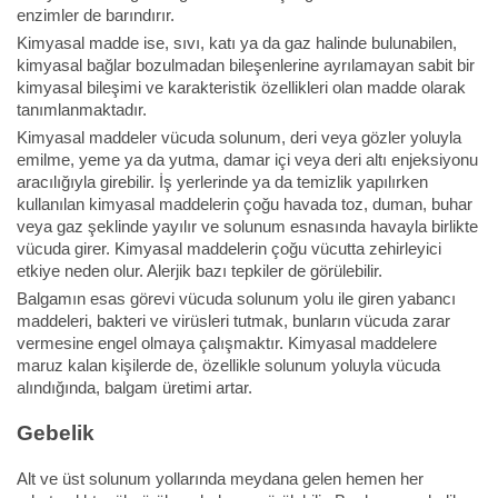
enzimler de barındırır.
Kimyasal madde ise, sıvı, katı ya da gaz halinde bulunabilen,
kimyasal bağlar bozulmadan bileşenlerine ayrılamayan sabit bir
kimyasal bileşimi ve karakteristik özellikleri olan madde olarak
tanımlanmaktadır.
Kimyasal maddeler vücuda solunum, deri veya gözler yoluyla
emilme, yeme ya da yutma, damar içi veya deri altı enjeksiyonu
aracılığıyla girebilir. İş yerlerinde ya da temizlik yapılırken
kullanılan kimyasal maddelerin çoğu havada toz, duman, buhar
veya gaz şeklinde yayılır ve solunum esnasında havayla birlikte
vücuda girer. Kimyasal maddelerin çoğu vücutta zehirleyici
etkiye neden olur. Alerjik bazı tepkiler de görülebilir.
Balgamın esas görevi vücuda solunum yolu ile giren yabancı
maddeleri, bakteri ve virüsleri tutmak, bunların vücuda zarar
vermesine engel olmaya çalışmaktır. Kimyasal maddelere
maruz kalan kişilerde de, özellikle solunum yoluyla vücuda
alındığında, balgam üretimi artar.
Gebelik
Alt ve üst solunum yollarında meydana gelen hemen her