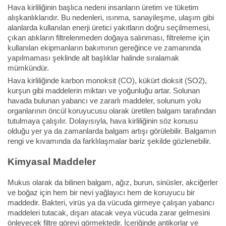
Hava kirliliğinin başlıca nedeni insanların üretim ve tüketim
alışkanlıklarıdır. Bu nedenleri, ısınma, sanayileşme, ulaşım gibi
alanlarda kullanılan enerji üretici yakıtların doğru seçilmemesi,
çıkan atıkların filtrelenmeden doğaya salınması, filtreleme için
kullanılan ekipmanların bakımının gereğince ve zamanında
yapılmaması şeklinde alt başlıklar halinde sıralamak
mümkündür.
Hava kirliliğinde karbon monoksit (CO), kükürt dioksit (SO2),
kurşun gibi maddelerin miktarı ve yoğunluğu artar. Solunan
havada bulunan yabancı ve zararlı maddeler, solunum yolu
organlarının öncül koruyucusu olarak üretilen balgam tarafından
tutulmaya çalışılır. Dolayısıyla, hava kirliliğinin söz konusu
olduğu yer ya da zamanlarda balgam artışı görülebilir. Balgamın
rengi ve kıvamında da farklılaşmalar bariz şekilde gözlenebilir.
Kimyasal Maddeler
Mukus olarak da bilinen balgam, ağız, burun, sinüsler, akciğerler
ve boğaz için hem bir nevi yağlayıcı hem de koruyucu bir
maddedir. Bakteri, virüs ya da vücuda girmeye çalışan yabancı
maddeleri tutacak, dışarı atacak veya vücuda zarar gelmesini
önleyecek filtre görevi görmektedir. İçeriğinde antikorlar ve