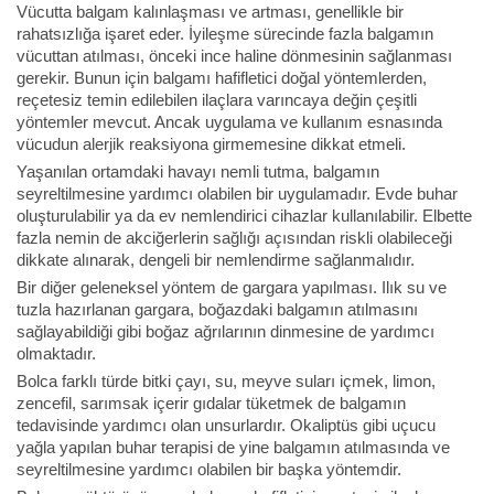
Vücutta balgam kalınlaşması ve artması, genellikle bir
rahatsızlığa işaret eder. İyileşme sürecinde fazla balgamın
vücuttan atılması, önceki ince haline dönmesinin sağlanması
gerekir. Bunun için balgamı hafifletici doğal yöntemlerden,
reçetesiz temin edilebilen ilaçlara varıncaya değin çeşitli
yöntemler mevcut. Ancak uygulama ve kullanım esnasında
vücudun alerjik reaksiyona girmemesine dikkat etmeli.
Yaşanılan ortamdaki havayı nemli tutma, balgamın
seyreltilmesine yardımcı olabilen bir uygulamadır. Evde buhar
oluşturulabilir ya da ev nemlendirici cihazlar kullanılabilir. Elbette
fazla nemin de akciğerlerin sağlığı açısından riskli olabileceği
dikkate alınarak, dengeli bir nemlendirme sağlanmalıdır.
Bir diğer geleneksel yöntem de gargara yapılması. Ilık su ve
tuzla hazırlanan gargara, boğazdaki balgamın atılmasını
sağlayabildiği gibi boğaz ağrılarının dinmesine de yardımcı
olmaktadır.
Bolca farklı türde bitki çayı, su, meyve suları içmek, limon,
zencefil, sarımsak içerir gıdalar tüketmek de balgamın
tedavisinde yardımcı olan unsurlardır. Okaliptüs gibi uçucu
yağla yapılan buhar terapisi de yine balgamın atılmasında ve
seyreltilmesine yardımcı olabilen bir başka yöntemdir.