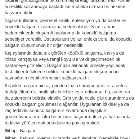
nadiren görüldüğünde bir sorun teşkil ettiği düşünülmez. Ancak
süreklilik kazanmaya başladı ise mutlaka uzman bir hekime
başvurmalıdır.
Sigara kullanımı, çevresel kirlilik, enfeksiyon ya da bakteriler
köpüklü balgam oluşmasına neden olabilir. Kimi zaman
bademciklerde oluşan iltihaplanma da köpüklü balgama
sebebiyet verebilir. Üst solunum yolları enfeksiyonu da köpüklü
balgam oluşumunun bir diğer nedenidir.
Kış aylarında daha sık görülen köpüklü balgama, kan ya da
iltihap karıştıysa veya rengi koyu ise vakit geçirmeden bir
hastaneye gitmelidir. Balgamdan alınacak örnekle yapılacak
test, diğer tetkiklerle birlikte köpüklü balgam oluşumunun
kaynağının tespit edilmesini sağlayacaktır.
Köpüklü balgam birkaç günden fazla sürüyor, yanı sıra nefes
darlığı, öksürük, hırıltı gibi belirtiler eşlik ediyorsa, bu, astım ya
da zatürrenin belirtisi olabilir. Grip ya da nezle gibi durumlarda da
köpüklü balgam görülmesi olağandır. Uygulanan bitkisel ya da
ilaç tedavisi sonucu balgamın kıvamında değişiklik
görülmüyorsa mutlaka bir hekime başvurmalı veya hâlihazırda
tedaviyi yürüten doktorla durumu paylaşmalıdır.
İltihaplı Balgam
İltihaplı balgam, jölemsi kıvamda ve bulanıktır. Genellikle koyu