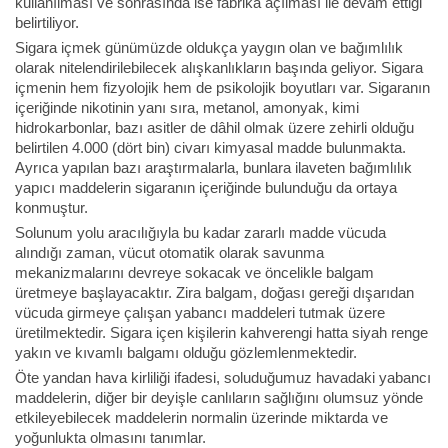
kullanılması ve sonrasında ise fabrika açılması ile devam ettiği
belirtiliyor.
Sigara içmek günümüzde oldukça yaygın olan ve bağımlılık
olarak nitelendirilebilecek alışkanlıkların başında geliyor. Sigara
içmenin hem fizyolojik hem de psikolojik boyutları var. Sigaranın
içeriğinde nikotinin yanı sıra, metanol, amonyak, kimi
hidrokarbonlar, bazı asitler de dâhil olmak üzere zehirli olduğu
belirtilen 4.000 (dört bin) civarı kimyasal madde bulunmakta.
Ayrıca yapılan bazı araştırmalarla, bunlara ilaveten bağımlılık
yapıcı maddelerin sigaranın içeriğinde bulunduğu da ortaya
konmuştur.
Solunum yolu aracılığıyla bu kadar zararlı madde vücuda
alındığı zaman, vücut otomatik olarak savunma
mekanizmalarını devreye sokacak ve öncelikle balgam
üretmeye başlayacaktır. Zira balgam, doğası gereği dışarıdan
vücuda girmeye çalışan yabancı maddeleri tutmak üzere
üretilmektedir. Sigara içen kişilerin kahverengi hatta siyah renge
yakın ve kıvamlı balgamı olduğu gözlemlenmektedir.
Öte yandan hava kirliliği ifadesi, soluduğumuz havadaki yabancı
maddelerin, diğer bir deyişle canlıların sağlığını olumsuz yönde
etkileyebilecek maddelerin normalin üzerinde miktarda ve
yoğunlukta olmasını tanımlar.