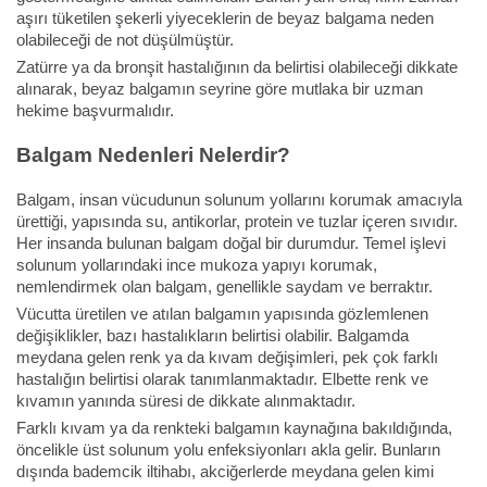
aşırı tüketilen şekerli yiyeceklerin de beyaz balgama neden
olabileceği de not düşülmüştür.
Zatürre ya da bronşit hastalığının da belirtisi olabileceği dikkate
alınarak, beyaz balgamın seyrine göre mutlaka bir uzman
hekime başvurmalıdır.
Balgam Nedenleri Nelerdir?
Balgam, insan vücudunun solunum yollarını korumak amacıyla
ürettiği, yapısında su, antikorlar, protein ve tuzlar içeren sıvıdır.
Her insanda bulunan balgam doğal bir durumdur. Temel işlevi
solunum yollarındaki ince mukoza yapıyı korumak,
nemlendirmek olan balgam, genellikle saydam ve berraktır.
Vücutta üretilen ve atılan balgamın yapısında gözlemlenen
değişiklikler, bazı hastalıkların belirtisi olabilir. Balgamda
meydana gelen renk ya da kıvam değişimleri, pek çok farklı
hastalığın belirtisi olarak tanımlanmaktadır. Elbette renk ve
kıvamın yanında süresi de dikkate alınmaktadır.
Farklı kıvam ya da renkteki balgamın kaynağına bakıldığında,
öncelikle üst solunum yolu enfeksiyonları akla gelir. Bunların
dışında bademcik iltihabı, akciğerlerde meydana gelen kimi