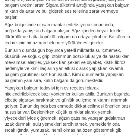
balgam üretimi artar. Sigara tüketimi arttığında yapışkan balgam
miktarı da artar ve bu, giderek ses tellerine zarar vermeye
başlar.
Ağız bölgesinde oluşan mantar enfeksiyonu sonucunda,
boğazda yapışkan balgam oluşur. Ağız içinden beyaz lekeler
tükürülür ve hatta köpüklü balgam da ortaya çıkabilir. Bu sürecin
tedavisinin bir uzman hekimce yürütülmesi gerekir.
Bunların dışında gün boyunca yeterli miktarda su içmemek,
öksürük ve soğuk, grip, otoimmün bozukluklar ya da hastalıklar,
mevsimsel alerjiler, yüksek kan şekeri ve diyabet, kistik fibroz
nedeniyle ve kimi ilaçların yan etkisi olarak yapışkan kıvamlı
balgam görülmesi söz konusudur. Kimi durumlarda yapışkan
balgamın yanı sıra, kalın balgam da görülmektedir.
Yapışkan balgam tedavisi için ev reçetesi olarak
nitelendirilebilecek bazı yöntemler kullanılabilir. Bunların başında
elbette sigarayı bırakmak ve günlük su içme miktarını artırmak
geliyor. Bunun dışında beslenmede dikkat edilmesi önerilen bazı
hususlar var. Beslenirken küçük ısırıklar alarak yemek,
yiyecekleri iyice çiğnemek, ağzın çatısına yapışan gıdalardan
uzak durmak, sulu yemekleri tercih etmek, yemeklerin oda
sıcaklığında, yumuşak, nemli olmasına özen göstermek gibi.