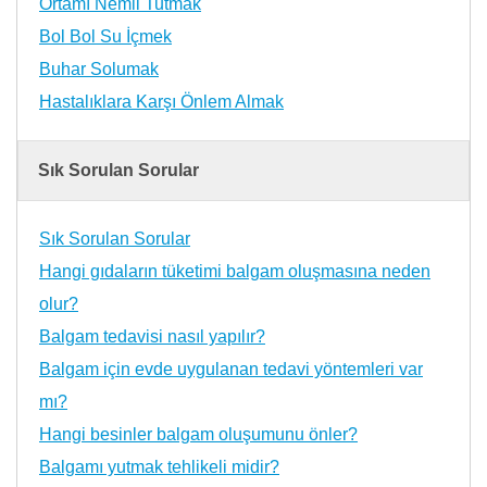
Ortamı Nemli Tutmak
Bol Bol Su İçmek
Buhar Solumak
Hastalıklara Karşı Önlem Almak
Sık Sorulan Sorular
Sık Sorulan Sorular
Hangi gıdaların tüketimi balgam oluşmasına neden
olur?
Balgam tedavisi nasıl yapılır?
Balgam için evde uygulanan tedavi yöntemleri var
mı?
Hangi besinler balgam oluşumunu önler?
Balgamı yutmak tehlikeli midir?