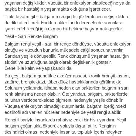
yaşanan değişiklikler, vücutta bir enfeksiyon olabileceğine ya da
başka bir hastalığın yaşanmakta olduğuna işaret eder.
Tıpkı kıvamı gibi, balgamın renginde gözlemlenen değişikliklere
de dikkat edilmeli. Farklı renkler farklı derecelerde sorunlara
işaret edebileceği için uzman bir hekime başvurmak gerekir.
Yeşil - Sarı Renkte Balgam
Balgam rengi yeşil - sarı bir renge döndüyse, vücutta enfeksiyon
olduğu ve vücudun bununla mücadele ettiği sonucuna varılır.
Sarıdan yeşile dönüşebilir. Renk dönüşümü yaşanan hastalığın
şiddeti ve uzunluğuna bağlı olarak değişkenlik gösterir.
Genellikle kalın ve yapışkandır da.
Bu çeşit balgam genellikle akciğer apsesi, kronik bronşit, astım,
zatürre, bronşiektazi, tüberküloz hastalıklarında görülmekte.
Solunum yollarında iltihaba neden olan bakteriler, balgamın sarı
renk almasına neden olabilir. Öte yandan, balgam, bakterilerde
bulunan verdoperoksidaz pigmenti nedeniyle yeşile dönebilir.
Vücutta enfeksiyon olmadığı durumlarda, balgam, içeriğindeki
eozinofil adı verilen hücreler nedeniyle de yeşil rengi alabilir.
Rengi itibariyle insanlarda rahatsız edici bir his uyandırır. Yeşil
balgam çoğunlukla öksürük yoluyla dışarı atılır. Renginin
tiksindirici olması nedeniyle insanlar, topluluk içerisindeyken