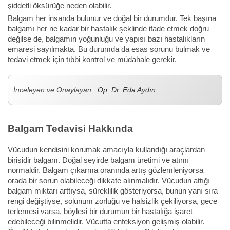
şiddetli öksürüğe neden olabilir.
Balgam her insanda bulunur ve doğal bir durumdur. Tek başına
balgamı her ne kadar bir hastalık şeklinde ifade etmek doğru
değilse de, balgamın yoğunluğu ve yapısı bazı hastalıkların
emaresi sayılmakta. Bu durumda da esas sorunu bulmak ve
tedavi etmek için tıbbi kontrol ve müdahale gerekir.
İnceleyen ve Onaylayan :
Op. Dr. Eda Aydın
Balgam Tedavisi Hakkında
Vücudun kendisini korumak amacıyla kullandığı araçlardan
birisidir balgam. Doğal seyirde balgam üretimi ve atımı
normaldir. Balgam çıkarma oranında artış gözlemleniyorsa
orada bir sorun olabileceği dikkate alınmalıdır. Vücudun attığı
balgam miktarı arttıysa, süreklilik gösteriyorsa, bunun yanı sıra
rengi değiştiyse, solunum zorluğu ve halsizlik çekiliyorsa, gece
terlemesi varsa, böylesi bir durumun bir hastalığa işaret
edebileceği bilinmelidir. Vücutta enfeksiyon gelişmiş olabilir.