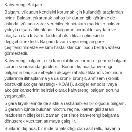
Kahverengi Balgam
Balgam, vücudun kendisini korumak için kullandığı araçlardan
biridir. Balgam çıkartmak nahoş bir durum gibi görünse de
aslında, vücuda zarar verebilecek birtakım maddeler balgam
yoluyla dışarı atılmaktadır. Balgamın normalde saydam ve
akışkan olan kıvamı, farklı rahatsızlıklar neticesinde
değişebilmektedir. Balgam kıvam veya rengine göre
çeşitlendirilmekte ve kimi hastalıklar için ipucu belirti vazifesi
görmektedir.
Kahverengi balgam, eski kan olabilir ve kırmızı - pembe balgam
sorunu sonrasında görülebilir. Bunun dışında kahverengi
balgamın başlıca sebepleri akciğer rahatsızlıklarıdır. Solunum
yollarında iltihaplanma ya da kronik bronşit, amfizem (kronik
obstrüktif akciğer hastalığı - KOAH), akciğer embolisi veya
akciğer kanserinin belirtisi olarak kahverengi balgam sorunu
yaşanabilir.
Sigara tiryakilerinde de sıklıkla rastlanabilen bir olgudur balgam.
Sigaranın içinde bulunan nikotin, reçine, katran gibi zararlı
maddelerin bileşkesi, zaman içerisinde kahverengi balgama
dönüşerek vücuttan atılmaya çalışılır.
Bunların dışında, bir mide rahatsızlığı olan asit reflü, havanın