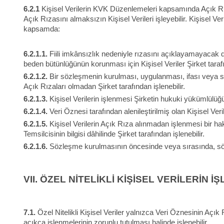
6.2.1
Kişisel Verilerin KVK Düzenlemeleri kapsamında Açık Rı
Açık Rızasını almaksızın Kişisel Verileri işleyebilir. Kişisel V
kapsamda:
6.2.1.1.
Fiili imkânsızlık nedeniyle rızasını açıklayamayacak 
beden bütünlüğünün korunması için Kişisel Veriler Şirket taraf
6.2.1.2.
Bir sözleşmenin kurulması, uygulanması, ifası veya son
Açık Rızaları olmadan Şirket tarafından işlenebilir.
6.2.1.3.
Kişisel Verilerin işlenmesi Şirketin hukuki yükümlülüğü
6.2.1.4.
Veri Öznesi tarafından alenileştirilmiş olan Kişisel Veri
6.2.1.5.
Kişisel Verilerin Açık Rıza alınmadan işlenmesi bir h
Temsilcisinin bilgisi dâhilinde Şirket tarafından işlenebilir.
6.2.1.6.
Sözleşme kurulmasının öncesinde veya sırasında, sözle
VII.
ÖZEL NİTELİKLİ KİŞİSEL VERİLERİN İ
7.1.
Özel Nitelikli Kişisel Veriler yalnızca Veri Öznesinin Açık
açıkça işlenmelerinin zorunlu tutulması halinde işlenebilir.