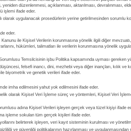
yeniden düzenlenmesi, açıklanması, aktarılması, devralınması, elde edi
ü işlemi ifade eder.
ağlı olarak uygulanacak prosedürlerin yerine getirilmesinden sorumlu ko
ade eder.
 Kanunu ile Kişisel Verilerin korunmasına yönelik ilgili diğer mevzuatı
arlarını, hükümleri, talimatları ile verilerin korunmasına yönelik uygul
ri Sorumlusu Temsilcisinin işbu Politika kapsamında uyması gereken yük
i düşüncesi, felsefi inancı, dini, mezhebi veya diğer inançları, kılık ve k
 ile biyometrik ve genetik verileri ifade eder.
imde imha edilmesini yahut yok edilmesini ifade eder.
nelik olarak Kişisel Veri İşleme süreç ve yöntemleri, Kişisel Veri İşleme
rumlusu adına Kişisel Verileri işleyen gerçek veya tüzel kişiyi ifade e
ına işleme sokulan tüm gerçek kişileri ifade eder.
yollarını belirterek işleyen, veri kayıt sisteminin kurulması ve yöneti
, gizliliği ve güvenliği politikalarının hazırlanması ve uygulanmasından