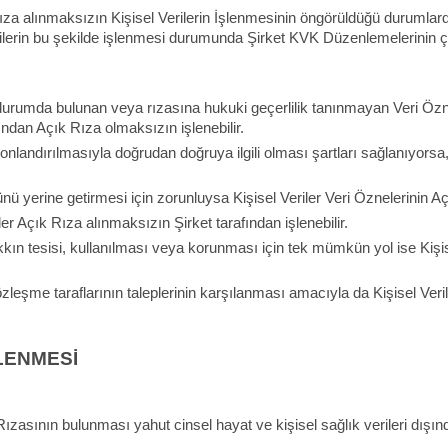
za alınmaksızın Kişisel Verilerin İşlenmesinin öngörüldüğü durumla
erilerin bu şekilde işlenmesi durumunda Şirket KVK Düzenlemelerinin çiz
durumda bulunan veya rızasına hukuki geçerlilik tanınmayan Veri Özne
ından Açık Rıza olmaksızın işlenebilir.
landırılmasıyla doğrudan doğruya ilgili olması şartları sağlanıyorsa, s
nü yerine getirmesi için zorunluysa Kişisel Veriler Veri Öznelerinin Açı
ler Açık Rıza alınmaksızın Şirket tarafından işlenebilir.
akkın tesisi, kullanılması veya korunması için tek mümkün yol ise Kiş
şme taraflarının taleplerinin karşılanması amacıyla da Kişisel Veriler
ŞLENMESİ
 Rızasının bulunması yahut cinsel hayat ve kişisel sağlık verileri dışın