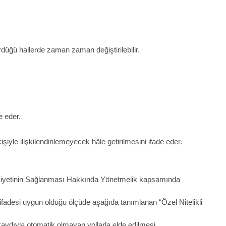
düğü hallerde zaman zaman değiştirilebilir.
e eder.
 kişiyle ilişkilendirilemeyecek hâle getirilmesini ifade eder.
emiyetinin Sağlanması Hakkında Yönetmelik kapsamında
ri” ifadesi uygun olduğu ölçüde aşağıda tanımlanan “Özel Nitelikli
aydıyla otomatik olmayan yollarla elde edilmesi,