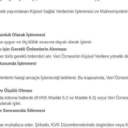
de yayımlanan Kişisel Sağlık Verilerinin İşlenmesi ve Mahremiyetini
gunluk Olarak İşlenmesi
na uygun ve ölçülülük esasına dayalı olarak işlenir.
ı için Gerekli Önlemlerin Alınması
r türlü gerekli önlemleri alır. Veri Öznesinin Kişisel Verilere yönelik de
ultusunda İşlenmesi
l Verilerin hangi amaçla İşleneceği belirlenir. Bu kapsamda, Veri Özn
ı ve Ölçülü Olması
ında istisnai hallerde (KVKK Madde 5.2 ve Madde 6.3) veya Veri Özn
arak işler.
ve Sonrasında Silinmesi
kadar muhafaza eder. Şirketin, KVK Düzenlemelerinde öngörülen veya Ki