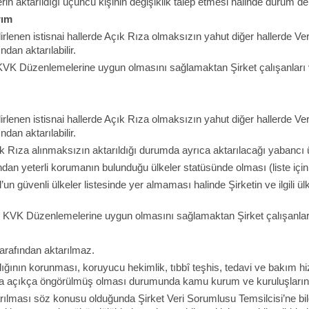
in aktarıldığı üçüncü kişinin değişiklik talep etmesi halinde durum der
rım
rlenen istisnai hallerde Açık Rıza olmaksızın yahut diğer hallerde V
dan aktarılabilir.
ın KVK Düzenlemelerine uygun olmasını sağlamaktan Şirket çalışanları
rlenen istisnai hallerde Açık Rıza olmaksızın yahut diğer hallerde V
dan aktarılabilir.
 Rıza alınmaksızın aktarıldığı durumda ayrıca aktarılacağı yabancı ül
ından yeterli korumanın bulunduğu ülkeler statüsünde olması (liste için l
n güvenli ülkeler listesinde yer almaması halinde Şirketin ve ilgili ü
ının KVK Düzenlemelerine uygun olmasını sağlamaktan Şirket çalışanla
tarafından aktarılmaz.
lığının korunması, koruyucu hekimlik, tıbbî teşhis, tedavi ve bakım hi
a açıkça öngörülmüş olması durumunda kamu kurum ve kuruluşlarına 
tarılması söz konusu olduğunda Şirket Veri Sorumlusu Temsilcisi’ne b