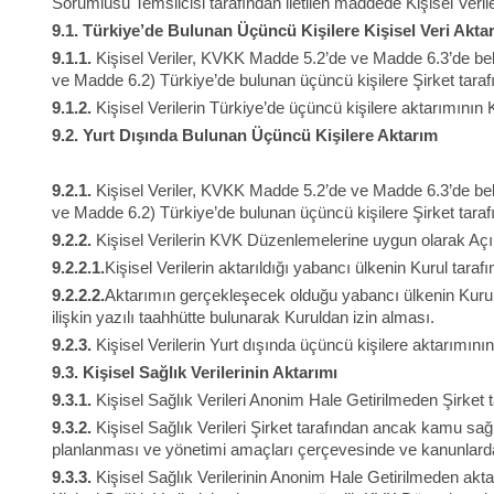
Sorumlusu Temsilcisi tarafından iletilen maddede Kişisel Veriler
9.1.
Türkiye’de Bulunan Üçüncü Kişilere Kişisel Veri Akta
9.1.1.
Kişisel Veriler, KVKK Madde 5.2’de ve Madde 6.3’de beli
ve Madde 6.2) Türkiye’de bulunan üçüncü kişilere Şirket tarafın
9.1.2.
Kişisel Verilerin Türkiye’de üçüncü kişilere aktarımın
9.2.
Yurt Dışında Bulunan Üçüncü Kişilere Aktarım
9.2.1.
Kişisel Veriler, KVKK Madde 5.2’de ve Madde 6.3’de beli
ve Madde 6.2) Türkiye’de bulunan üçüncü kişilere Şirket tarafın
9.2.2.
Kişisel Verilerin KVK Düzenlemelerine uygun olarak Açık
9.2.2.1.
Kişisel Verilerin aktarıldığı yabancı ülkenin Kurul taraf
9.2.2.2.
Aktarımın gerçekleşecek olduğu yabancı ülkenin Kurul’u
ilişkin yazılı taahhütte bulunarak Kuruldan izin alması.
9.2.3.
Kişisel Verilerin Yurt dışında üçüncü kişilere aktarım
9.3.
Kişisel Sağlık Verilerinin Aktarımı
9.3.1.
Kişisel Sağlık Verileri Anonim Hale Getirilmeden Şirket 
9.3.2.
Kişisel Sağlık Verileri Şirket tarafından ancak kamu sağ
planlanması ve yönetimi amaçları çerçevesinde ve kanunlard
9.3.3.
Kişisel Sağlık Verilerinin Anonim Hale Getirilmeden ak