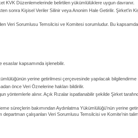
rket KVK Düzenlemelerinde belirtilen yükümlülüklere uygun davranır.
n sonra Kişisel Veriler Silinir veya Anonim Hale Getirilir. Şirket’in Kişi
nden Veri Sorumlusu Temsilcisi ve Komitesi sorumludur. Bu kapsamda
ve esaslar kapsamında işlenebilir.
kümlülüğünün yerine getirilmesi çerçevesinde yapılacak bilgilendirme 
n önce Veri Öznelerine hakları bildirilir.
yöntemlerle alınır. Açık Rızalar ispatlanabilir şekilde Şirket tara
şleme süreçlerin bakımından Aydınlatma Yükümlülüğü’nün yerine getir
departman çalışanları Veri Sorumlusu Temsilcisi ve Komite’nin talimat