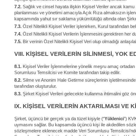
7.2.
Sağlık ve cinsel hayata ilişkin Kişisel Veriler ancak kamu
planlanması ve yönetimi amacıyla Açık Rıza almaksızın işleneb
kapsamında yahut sır saklama yükümlülüğü altında olan Şirket 
7.3.
Özel Nitelikli Kişisel Veriler işlenirken, Kurul tarafından bel
7.4.
Özel Nitelikli Kişisel Verilerin İşlenmesini gerektiren her du
7.5.
Bir verinin Özel Nitelikli Kişisel Veri olup olmadığı anlaşıl
VIII.
KİŞİSEL VERİLERİN SİLİNMESİ, YOK 
8.1.
Kişisel Veriler İşlenmelerine yönelik meşru amaç ortadan k
Sorumlusu Temsilcisi ve Komite tarafından takip edilir.
8.2.
Silme ve Anonim Hale Getirme süreçlerinin işletilmesind
tarafından oluşturulur.
8.3.
Şirket Kişisel Verileri gelecekte kullanma ihtimalini göz
IX.
KİŞİSEL VERİLERİN AKTARILMASI VE 
Şirket, üçüncü bir gerçek ya da tüzel kişiyle (“
Yüklenici
”) KVK
uymasını sağlar. Bu kapsamda üçüncü kişi ile akdedilen sözle
sözleşmelere eklenecek madde Veri Sorumlusu Temsilcisi’nden t