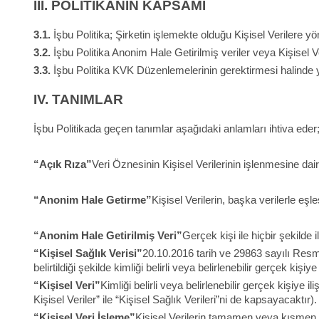
III.
POLİTİKANIN KAPSAMI
3.1.
İşbu Politika; Şirketin işlemekte olduğu Kişisel Verilere yö
3.2.
İşbu Politika Anonim Hale Getirilmiş veriler veya Kişisel 
3.3.
İşbu Politika KVK Düzenlemelerinin gerektirmesi halinde y
IV.
TANIMLAR
İşbu Politikada geçen tanımlar aşağıdaki anlamları ihtiva eder
“Açık Rıza”
Veri Öznesinin Kişisel Verilerinin işlenmesine dair
“Anonim Hale Getirme”
Kişisel Verilerin, başka verilerle eşleş
“Anonim Hale Getirilmiş Veri”
Gerçek kişi ile hiçbir şekilde
“Kişisel Sağlık Verisi”
20.10.2016 tarih ve 29863 sayılı Res
belirtildiği şekilde kimliği belirli veya belirlenebilir gerçek kişiye 
“Kişisel Veri”
Kimliği belirli veya belirlenebilir gerçek kişiye 
Kişisel Veriler” ile “Kişisel Sağlık Verileri”ni de kapsayacaktır).
“Kişisel Veri İşleme”
Kişisel Verilerin tamamen veya kısmen o