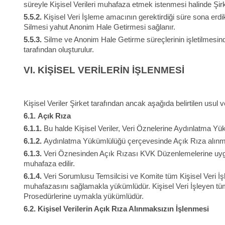
süreyle Kişisel Verileri muhafaza etmek istenmesi halinde Şi
5.5.2.
Kişisel Veri İşleme amacının gerektirdiği süre sona erdikte
Silmesi yahut Anonim Hale Getirmesi sağlanır.
5.5.3.
Silme ve Anonim Hale Getirme süreçlerinin işletilmesi
tarafından oluşturulur.
VI.
KİŞİSEL VERİLERİN İŞLENMESİ
Kişisel Veriler Şirket tarafından ancak aşağıda belirtilen usul 
6.1.
Açık Rıza
6.1.1.
Bu halde Kişisel Veriler, Veri Öznelerine Aydınlatma Yü
6.1.2.
Aydınlatma Yükümlülüğü çerçevesinde Açık Rıza alınmada
6.1.3.
Veri Öznesinden Açık Rızası KVK Düzenlemelerine uygun 
muhafaza edilir.
6.1.4.
Veri Sorumlusu Temsilcisi ve Komite tüm Kişisel Veri İ
muhafazasını sağlamakla yükümlüdür. Kişisel Veri İşleyen tüm 
Prosedürlerine uymakla yükümlüdür.
6.2.
Kişisel Verilerin Açık Rıza Alınmaksızın İşlenmesi