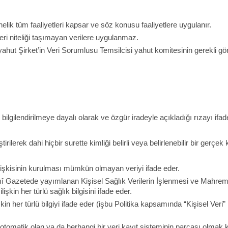
nelik tüm faaliyetleri kapsar ve söz konusu faaliyetlere uygulanır.
Veri niteliği taşımayan verilere uygulanmaz.
ahut Şirket’in Veri Sorumlusu Temsilcisi yahut komitesinin gerekli gör
;
 bilgilendirilmeye dayalı olarak ve özgür iradeyle açıkladığı rızayı ifad
tirilerek dahi hiçbir surette kimliği belirli veya belirlenebilir bir gerçek
 ilişkisinin kurulması mümkün olmayan veriyi ifade eder.
mî Gazetede yayımlanan Kişisel Sağlık Verilerin İşlenmesi ve Mahr
ilişkin her türlü sağlık bilgisini ifade eder.
ilişkin her türlü bilgiyi ifade eder (işbu Politika kapsamında “Kişisel Ve
tomatik olan ya da herhangi bir veri kayıt sisteminin parçası olmak k