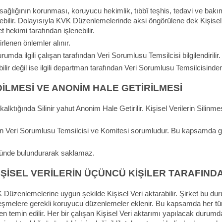
 sağlığının korunması, koruyucu hekimlik, tıbbî teşhis, tedavi ve bakım
ilir. Dolayısıyla KVK Düzenlemelerinde aksi öngörülene dek Kişisel Sa
hekimi tarafından işlenebilir.
irlenen önlemler alınır.
rumda ilgili çalışan tarafından Veri Sorumlusu Temsilcisi bilgilendirilir.
abilir değil ise ilgili departman tarafından Veri Sorumlusu Temsilcisinden
EDİLMESİ VE ANONİM HALE GETİRİLMESİ
alktığında Silinir yahut Anonim Hale Getirilir. Kişisel Verilerin Sili
en Veri Sorumlusu Temsilcisi ve Komitesi sorumludur. Bu kapsamda g
 önünde bulundurarak saklamaz.
KİŞİSEL VERİLERİN ÜÇÜNCÜ KİŞİLER TARAFIND
 Düzenlemelerine uygun şekilde Kişisel Veri aktarabilir. Şirket bu duru
şmelere gerekli koruyucu düzenlemeler eklenir. Bu kapsamda her türlü
emin edilir. Her bir çalışan Kişisel Veri aktarımı yapılacak durumda