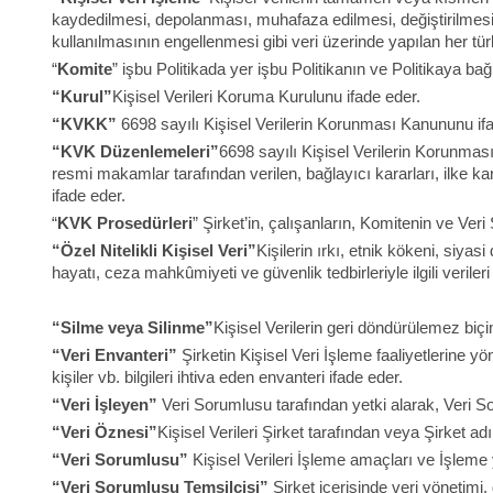
kaydedilmesi, depolanması, muhafaza edilmesi, değiştirilmesi, 
kullanılmasının engellenmesi gibi veri üzerinde yapılan her türl
“
Komite
” işbu Politikada yer işbu Politikanın ve Politikaya b
“Kurul”
Kişisel Verileri Koruma Kurulunu ifade eder.
“KVKK”
6698 sayılı Kişisel Verilerin Korunması Kanununu if
“KVK Düzenlemeleri”
6698 sayılı Kişisel Verilerin Korunması
resmi makamlar tarafından verilen, bağlayıcı kararları, ilke kar
ifade eder.
“
KVK Prosedürleri
” Şirket’in, çalışanların, Komitenin ve Ve
“Özel Nitelikli Kişisel Veri”
Kişilerin ırkı, etnik kökeni, siyas
hayatı, ceza mahkûmiyeti ve güvenlik tedbirleriyle ilgili verileri
“Silme veya Silinme”
Kişisel Verilerin geri döndürülemez biç
“Veri Envanteri”
Şirketin Kişisel Veri İşleme faaliyetlerine yö
kişiler vb. bilgileri ihtiva eden envanteri ifade eder.
“Veri İşleyen”
Veri Sorumlusu tarafından yetki alarak, Veri So
“Veri Öznesi”
Kişisel Verileri Şirket tarafından veya Şirket ad
“Veri Sorumlusu”
Kişisel Verileri İşleme amaçları ve İşleme 
“Veri Sorumlusu Temsilcisi”
Şirket içerisinde veri yönetimi