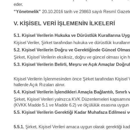
eder.
“Yönetmelik”
20.10.2016 tarih ve 29863 sayılı Resmî Gazete
V.
KİŞİSEL VERİ İŞLEMENİN İLKELERİ
5.1.
Kişisel Verilerin Hukuka ve Dürüstlük Kurallarına Uy
Kişisel Veriler, Şirket tarafından hukuka ve dürüstlük kuralları
5.2.
Kişisel Verilerin Doğru ve Gerektiğinde Güncel Olmas
Şirket, Kişisel Verilerin eksiksiz, doğru ve güncel olması için he
5.3.
Kişisel Verilerin Belirli, Meşru ve Açık Amaçlar Doğr
Kişisel Verilerin İşlenmesinden önce Şirket tarafından Kişise
hallerde Açık Rızaları alınır.
5.4.
Kişisel Verilerin İşlendikleri Amaçla Bağlantılı, Sınırl
Şirket, Kişisel Verileri yalnızca KVK Düzenlemeleri kapsam
(KVKK Madde 5.1 ve Madde 6.2) ve ölçülülük esasına uygun ol
5.5.
Kişisel Verilerin Gerektiği Kadar Muhafaza Edilmesi 
5.5.1.
Şirket, Kişisel Verileri amaca uygun olarak gerektiği 