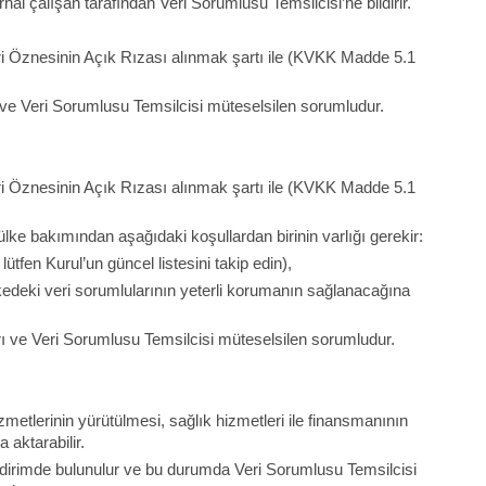
hal çalışan tarafından Veri Sorumlusu Temsilcisi’ne bildirir.
eri Öznesinin Açık Rızası alınmak şartı ile (KVKK Madde 5.1
 ve Veri Sorumlusu Temsilcisi müteselsilen sorumludur.
eri Öznesinin Açık Rızası alınmak şartı ile (KVKK Madde 5.1
ke bakımından aşağıdaki koşullardan birinin varlığı gerekir:
ütfen Kurul’un güncel listesini takip edin),
lkedeki veri sorumlularının yeterli korumanın sağlanacağına
rı ve Veri Sorumlusu Temsilcisi müteselsilen sorumludur.
zmetlerinin yürütülmesi, sağlık hizmetleri ile finansmanının
aktarabilir.
ildirimde bulunulur ve bu durumda Veri Sorumlusu Temsilcisi