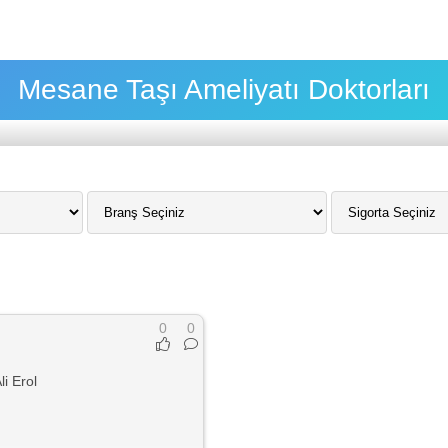
Mesane Taşı Ameliyatı Doktorları
0
0
li Erol