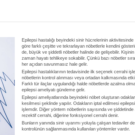
Epilepsi hastalığı beyindeki sinir hücrelerinin aktivitesi
göre farklı çeşitte ve tekrarlayan nöbetlerle kendini gös
de, büyük ve şiddetli nöbetler halinde de gelişebilir. Kişini
zaman hayatı tehlikeye sokabilir. Çünkü bazı nöbetler sır
her açıdan savunmasız hale gelir.
Epilepsi hastalıklarının tedavisinde ilk seçenek cerrahi işle
nöbetlerin kontrol alınması veya ortadan kalkmasında etkili
Farklı tür ilaçlar uygulandığı halde nöbetlerde azalma olmay
epilepsi ameliyatı gündeme gelir.
Epilepsi ameliyatlarında beyindeki nöbet oluşturan odaklar
kesilmesi şeklinde yapılır. Odakların iptal edilmesi epilep
işlemdir. Diğer yöntem nöbetlerin sayısında ve şiddetind
rezektif cerrahi, diğerine fonksiyonel cerrahi denir.
Bunların yanında sinir uyarımı yoluyla çalışan tedaviler de
kontrolünün sağlanmasında kullanılan yöntemler vardır.