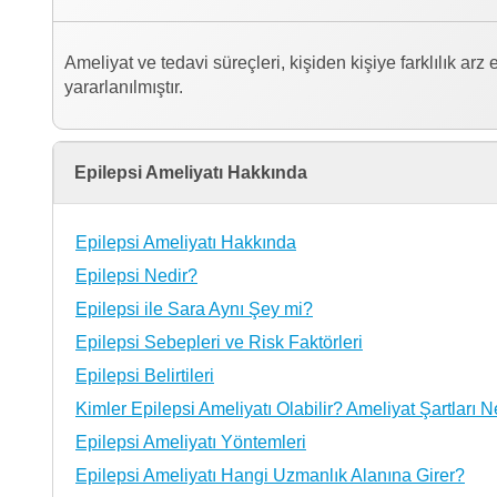
Ameliyat ve tedavi süreçleri, kişiden kişiye farklılık ar
yararlanılmıştır.
Epilepsi Ameliyatı Hakkında
Epilepsi Ameliyatı Hakkında
Epilepsi Nedir?
Epilepsi ile Sara Aynı Şey mi?
Epilepsi Sebepleri ve Risk Faktörleri
Epilepsi Belirtileri
Kimler Epilepsi Ameliyatı Olabilir? Ameliyat Şartları N
Epilepsi Ameliyatı Yöntemleri
Epilepsi Ameliyatı Hangi Uzmanlık Alanına Girer?