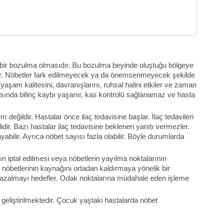
nde bir bozulma olmasıdır. Bu bozulma beyinde oluştuğu bölgeye
terir. Nöbetler fark edilmeyecek ya da önemsenmeyecek şekilde
n yaşam kalitesini, davranışlarını, ruhsal halini etkiler ve zaman
asında bilinç kaybı yaşanır, kas kontrolü sağlanamaz ve hasta
m değildir. Hastalar önce ilaç tedavisine başlar. İlaç tedavileri
dir. Bazı hastalar ilaç tedavisine beklenen yanıtı vermezler.
abilir. Ayrıca nöbet sayısı fazla olabilir. Böyle durumlarda
ın iptal edilmesi veya nöbetlerin yayılma noktalarının
si nöbetlerinin kaynağını ortadan kaldırmaya yönelik bir
e azalmayı hedefler. Odak noktalarına müdahale eden işleme
 geliştirilmektedir. Çocuk yaştaki hastalarda nöbet