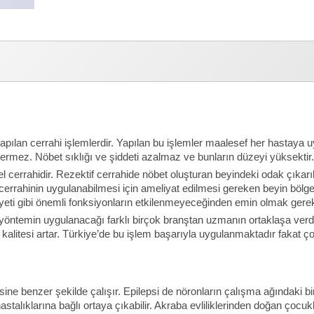
yapılan cerrahi işlemlerdir. Yapılan bu işlemler maalesef her hastaya 
t vermez. Nöbet sıklığı ve şiddeti azalmaz ve bunların düzeyi yüksekt
l cerrahidir. Rezektif cerrahide nöbet oluşturan beyindeki odak çıkar
cerrahinin uygulanabilmesi için ameliyat edilmesi gereken beyin bölgesi
yeti gibi önemli fonksiyonların etkilenmeyeceğinden emin olmak gerek
ntemin uygulanacağı farklı birçok branştan uzmanın ortaklaşa verdiği k
 kalitesi artar. Türkiye’de bu işlem başarıyla uygulanmaktadır fakat 
ne benzer şekilde çalışır. Epilepsi de nöronların çalışma ağındaki bir 
talıklarına bağlı ortaya çıkabilir. Akraba evliliklerinden doğan çocu