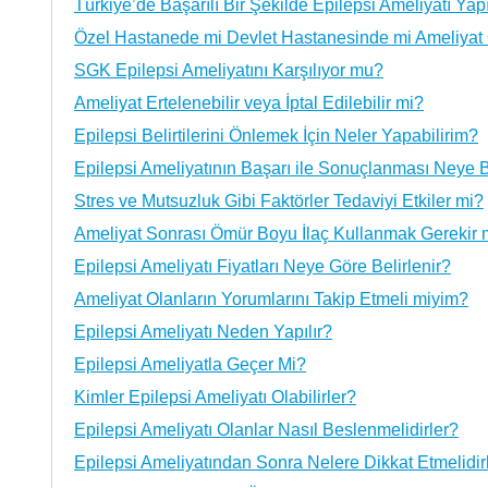
Türkiye’de Başarılı Bir Şekilde Epilepsi Ameliyatı Yap
Özel Hastanede mi Devlet Hastanesinde mi Ameliyat
SGK Epilepsi Ameliyatını Karşılıyor mu?
Ameliyat Ertelenebilir veya İptal Edilebilir mi?
Epilepsi Belirtilerini Önlemek İçin Neler Yapabilirim?
Epilepsi Ameliyatının Başarı ile Sonuçlanması Neye B
Stres ve Mutsuzluk Gibi Faktörler Tedaviyi Etkiler mi?
Ameliyat Sonrası Ömür Boyu İlaç Kullanmak Gerekir 
Epilepsi Ameliyatı Fiyatları Neye Göre Belirlenir?
Ameliyat Olanların Yorumlarını Takip Etmeli miyim?
Epilepsi Ameliyatı Neden Yapılır?
Epilepsi Ameliyatla Geçer Mi?
Kimler Epilepsi Ameliyatı Olabilirler?
Epilepsi Ameliyatı Olanlar Nasıl Beslenmelidirler?
Epilepsi Ameliyatından Sonra Nelere Dikkat Etmelidir