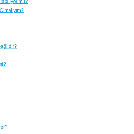
ılabiliyor mu?
 Olmalıyım?
ağlıdır?
mi?
ler?