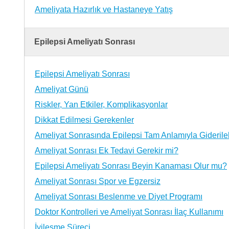
Ameliyata Hazırlık ve Hastaneye Yatış
Epilepsi Ameliyatı Sonrası
Epilepsi Ameliyatı Sonrası
Ameliyat Günü
Riskler, Yan Etkiler, Komplikasyonlar
Dikkat Edilmesi Gerekenler
Ameliyat Sonrasında Epilepsi Tam Anlamıyla Giderileb
Ameliyat Sonrası Ek Tedavi Gerekir mi?
Epilepsi Ameliyatı Sonrası Beyin Kanaması Olur mu?
Ameliyat Sonrası Spor ve Egzersiz
Ameliyat Sonrası Beslenme ve Diyet Programı
Doktor Kontrolleri ve Ameliyat Sonrası İlaç Kullanımı
İyileşme Süreci