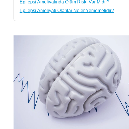
Epilepsi Ameliyatında Ölüm Riski Var Mıdır?
Epilepsi Ameliyatı Olanlar Neler Yememelidir?