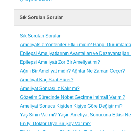
Sık Sorulan Sorular
Sık Sorulan Sorular
Ameliyatsız Yöntemler Etkili midir? Hangi Durumlard
Epilepsi Ameliyatlarının Avantajları ve Dezavantajları
Epilepsi Ameliyatı Zor Bir Ameliyat mı?
Ağrılı Bir Ameliyat mıdır? Ağrılar Ne Zaman Geçer?
Ameliyat Kaç Saat Sürer?
Ameliyat Sonrası İz Kalır mı?
Gözetim Sürecinde Nöbet Geçirme İhtimali Var mı?
Ameliyat Sonucu Kişiden Kişiye Göre Değişir mi?
Yaş Sınırı Var mı? Yaşın Ameliyat Sonucuna Etkisi Ne
En İyi Doktor Diye Bir Şey Var mı?