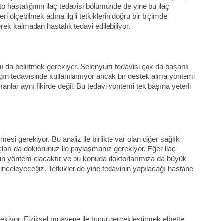
hastalığının ilaç tedavisi bölümünde de yine bu ilaç
i ölçebilmek adına ilgili tetkiklerin doğru bir biçimde
ek kalmadan hastalık tedavi edilebiliyor.
ını da belirtmek gerekiyor. Selenyum tedavisi çok da başarılı
alığın tedavisinde kullanılamıyor ancak bir destek alma yöntemi
nlar aynı fikirde değil. Bu tedavi yöntemi tek başına yeterli
si gerekiyor. Bu analiz ile birlikte var olan diğer sağlık
açları da doktorunuz ile paylaşmanız gerekiyor. Eğer ilaç
ygun yöntem olacaktır ve bu konuda doktorlarımıza da büyük
inceleyeceğiz. Tetkikler de yine tedavinin yapılacağı hastane
erekiyor. Fiziksel muayene ile bunu gerçekleştirmek elbette