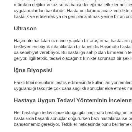
mümkün değildir ve az sonra bahsedeceğimiz tetkikler neticesind
uygulamalardan bazılarıdır. Hastanın durumu analiz edildikten so
hastalık ve ertelemek ya da geri plana atmak yerine bir an önc
Ultrason
Haşimato hastaları üzerinde yapılan bir araştırma, hastaların g
bekleyen en büyük sıkıntılardan bir tanesidir. Haşimato hastal
da sebebiyet verebiliyor. Bu hastalığa sahip olan kimselerin ted
geliyor. İlgili tetkik, tedavi olacağınız klinikte sorunsuz bir ş
İğne Biyopsisi
Farklı tıbbi sorunların teşhis edilmesinde kullanılan yöntemlerd
uygulandığı takdirde çok daha sağlıklı sonuçlar elde etmek 
Hastaya Uygun Tedavi Yönteminin İncelen
Her hastalığın tedavisinde olduğu gibi haşimato hastalığının te
hastalarda başarılı sonuçlar doğururken bazı hastalarda ise
bahsetmemiz gerekiyor. Tetkikler neticesinde bunu belirlemek 