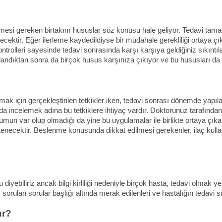
etmesi gereken birtakım hususlar söz konusu hale geliyor. Tedavi tam
decektir. Eğer ilerleme kaydedildiyse bir müdahale gerekliliği ortaya
kontrolleri sayesinde tedavi sonrasında karşı karşıya geldiğiniz sıkıntı
mlandıktan sonra da birçok husus karşınıza çıkıyor ve bu hususları d
ak için gerçekleştirilen tetkikler iken, tedavi sonrası dönemde yapılac
da incelemek adına bu tetkiklere ihtiyaç vardır. Doktorunuz tarafından
un var olup olmadığı da yine bu uygulamalar ile birlikte ortaya çıkart
stenecektir. Beslenme konusunda dikkat edilmesi gerekenler, ilaç kulla
ebiliriz ancak bilgi kirliliği nedeniyle birçok hasta, tedavi olmak yer
orulan sorular başlığı altında merak edilenleri ve hastalığın tedavi s
ur?