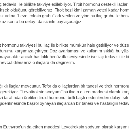
visi ile birlikte takviye edilebiliyor. Tiroit hormonu destekli ilaçlar i
yüksek olduğunu görebiliyoruz. Tiroit bezi kimi zaman yeteri kadar ho
ına ‘’Levotiroksin grubu’’ adı verilen ve yine bu ilaç grubu ile benzer 
az sonra bu detayı da sizinle paylaşacağız.
roit hormonu takviyesi bu ilaç ile birlikte mümkün hale getiriliyor ve düz
i durumu karşımıza çıkıyor. Doz ayarlaması ve kullanım sıklığı bu yü
mayacaktır ancak hastalık henüz ilk seviyesinde ise ilaç tedavisi ile 
 mevcut dilerseniz o ilaçlara da değinelim.
klı ilaçlar mevcuttur. Tefor da o ilaçlardan bir tanesi ve tiroit hormonu
 gerekiyor. ‘’Levotiroksin sodyum’’ bu ilacın etken maddesi olarak kar
i tarafından üretilen tiroid hormonu, belli başlı nedenlerden dolayı sıkı
iderilmesinde başrol oynayan ilaçlardan bir tanesi ve hastalığın tedav
olan Euthyrox’un da etken maddesi Levotiroksin sodyum olarak karşımız