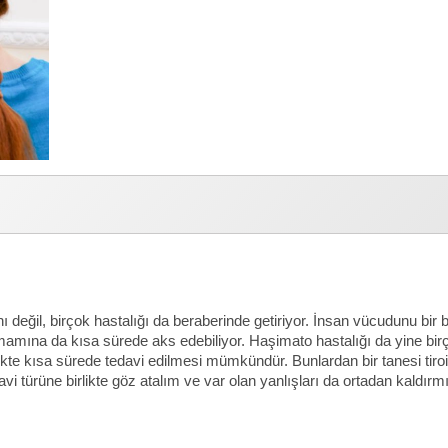
nı değil, birçok hastalığı da beraberinde getiriyor. İnsan vücudunu bi
amına da kısa sürede aks edebiliyor. Haşimato hastalığı da yine birço
rlikte kısa sürede tedavi edilmesi mümkündür. Bunlardan bir tanesi ti
vi türüne birlikte göz atalım ve var olan yanlışları da ortadan kaldırmı