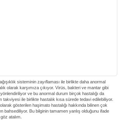
ğışıklık sisteminin zayıflaması ile birlikte daha anormal
k olarak karşımıza çıkıyor. Virüs, bakteri ve mantar gibi
ne yönlendiriliyor ve bu anormal durum birçok hastalığı da
akviyesi ile birlikte hastalık kısa sürede tedavi edilebiliyor.
i olarak gösterilen haşimato hastalığı hakkında bilinen çok
en bahsediliyor. Bu bilginin tamamen yanlış olduğunu ifade
e göz atalım.