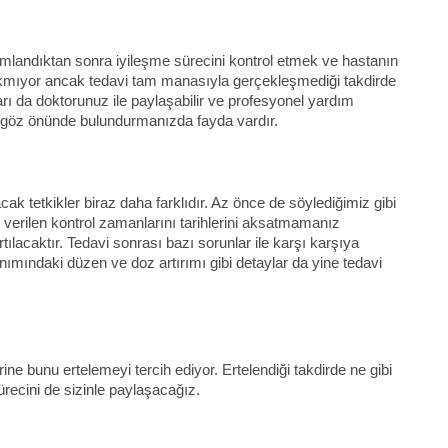
amlandıktan sonra iyileşme sürecini kontrol etmek ve hastanın
 çıkmıyor ancak tedavi tam manasıyla gerçekleşmediği takdirde
ları da doktorunuz ile paylaşabilir ve profesyonel yardım
a göz önünde bulundurmanızda fayda vardır.
ak tetkikler biraz daha farklıdır. Az önce de söylediğimiz gibi
 verilen kontrol zamanlarını tarihlerini aksatmamanız
ılacaktır. Tedavi sonrası bazı sorunlar ile karşı karşıya
nımındaki düzen ve doz artırımı gibi detaylar da yine tedavi
ine bunu ertelemeyi tercih ediyor. Ertelendiği takdirde ne gibi
ürecini de sizinle paylaşacağız.