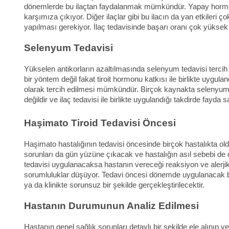
dönemlerde bu ilaçtan faydalanmak mümkündür. Yapay hormon ür
karşımıza çıkıyor. Diğer ilaçlar gibi bu ilacın da yan etkileri 
yapılması gerekiyor. İlaç tedavisinde başarı oranı çok yüksek
Selenyum Tedavisi
Yükselen antikorların azaltılmasında selenyum tedavisi tercih e
bir yöntem değil fakat tiroit hormonu katkısı ile birlikte uygu
olarak tercih edilmesi mümkündür. Birçok kaynakta selenyum ted
değildir ve ilaç tedavisi ile birlikte uygulandığı takdirde fayda 
Haşimato Tiroid Tedavisi Öncesi
Haşimato hastalığının tedavisi öncesinde birçok hastalıkta oldu
sorunları da gün yüzüne çıkacak ve hastalığın asıl sebebi de da
tedavisi uygulanacaksa hastanın vereceği reaksiyon ve alerjik
sorumluluklar düşüyor. Tedavi öncesi dönemde uygulanacak birt
ya da klinikte sorunsuz bir şekilde gerçekleştirilecektir.
Hastanın Durumunun Analiz Edilmesi
Hastanın genel sağlık sorunları detaylı bir şekilde ele alınıp