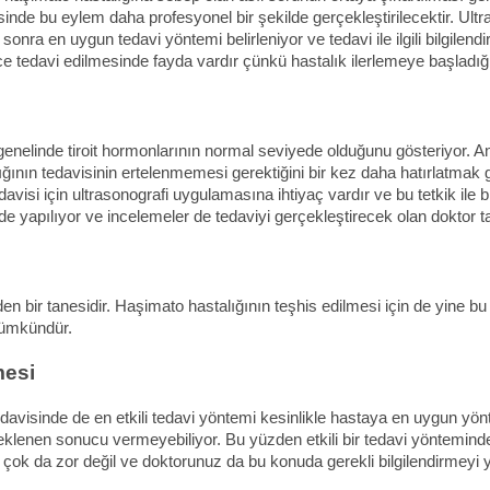
e bu eylem daha profesyonel bir şekilde gerçekleştirilecektir. Ultraso
nra en uygun tedavi yöntemi belirleniyor ve tedavi ile ilgili bilgilendi
e tedavi edilmesinde fayda vardır çünkü hastalık ilerlemeye başladığınd
enelinde tiroit hormonlarının normal seviyede olduğunu gösteriyor. Antik
ığının tedavisinin ertelenmemesi gerektiğini bir kez daha hatırlatmak 
avisi için ultrasonografi uygulamasına ihtiyaç vardır ve bu tetkik ile b
ekilde yapılıyor ve incelemeler de tedaviyi gerçekleştirecek olan doktor t
en bir tanesidir. Haşimato hastalığının teşhis edilmesi için de yine bu 
mümkündür.
mesi
davisinde de en etkili tedavi yöntemi kesinlikle hastaya en uygun yönt
 beklenen sonucu vermeyebiliyor. Bu yüzden etkili bir tedavi yönte
çok da zor değil ve doktorunuz da bu konuda gerekli bilgilendirmeyi 