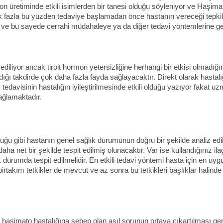
etiminde etkili isimlerden bir tanesi olduğu söyleniyor ve Haşimato 
çok fazla bu yüzden tedaviye başlamadan önce hastanın vereceği tepkiler
 ve bu sayede cerrahi müdahaleye ya da diğer tedavi yöntemlerine ger
diliyor ancak tiroit hormon yetersizliğine herhangi bir etkisi olmadığ
landığı takdirde çok daha fazla fayda sağlayacaktır. Direkt olarak hast
avisinin hastalığın iyileştirilmesinde etkili olduğu yazıyor fakat uzma
sağlamaktadır.
ğu gibi hastanın genel sağlık durumunun doğru bir şekilde analiz edilme
ha net bir şekilde tespit edilmiş olunacaktır. Var ise kullandığınız il
 durumda tespit edilmelidir. En etkili tedavi yöntemi hasta için en u
akım tetkikler de mevcut ve az sonra bu tetkikleri başlıklar halinde 
 ve haşimato hastalığına sebep olan asıl sorunun ortaya çıkartılması g