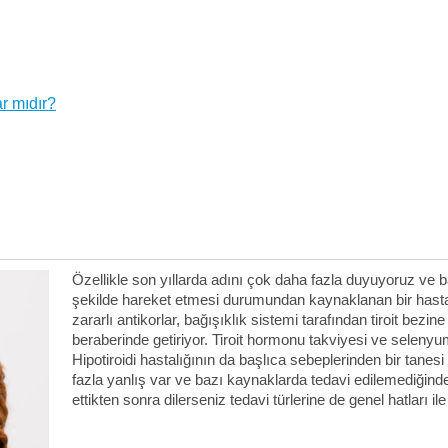
r mıdır?
Özellikle son yıllarda adını çok daha fazla duyuyoruz ve ba
şekilde hareket etmesi durumundan kaynaklanan bir hastalı
zararlı antikorlar, bağışıklık sistemi tarafından tiroit bezi
beraberinde getiriyor. Tiroit hormonu takviyesi ve selenyum t
Hipotiroidi hastalığının da başlıca sebeplerinden bir tanes
fazla yanlış var ve bazı kaynaklarda tedavi edilemediğind
ettikten sonra dilerseniz tedavi türlerine de genel hatları il