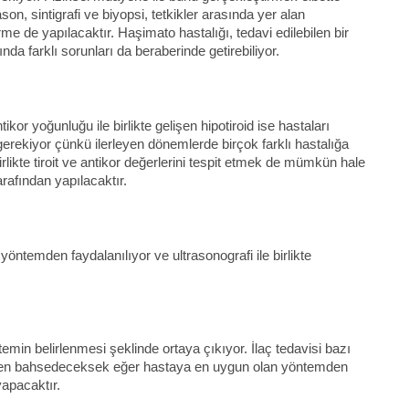
n, sintigrafi ve biyopsi, tetkikler arasında yer alan
rme de yapılacaktır. Haşimato hastalığı, tedavi edilebilen bir
a farklı sorunları da beraberinde getirebiliyor.
or yoğunluğu ile birlikte gelişen hipotiroid ise hastaları
gerekiyor çünkü ilerleyen dönemlerde birçok farklı hastalığa
irlikte tiroit ve antikor değerlerini tespit etmek de mümkün hale
arafından yapılacaktır.
yöntemden faydalanılıyor ve ultrasonografi ile birlikte
emin belirlenmesi şeklinde ortaya çıkıyor. İlaç tedavisi bazı
minden bahsedeceksek eğer hastaya en uygun olan yöntemden
yapacaktır.