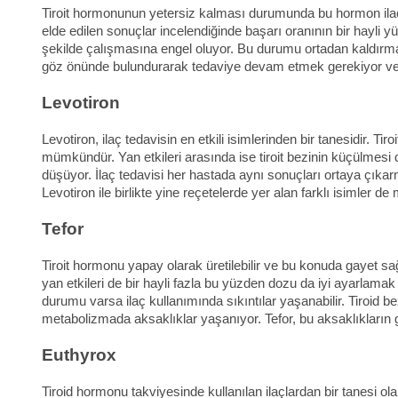
Tiroit hormonunun yetersiz kalması durumunda bu hormon ilaç teda
elde edilen sonuçlar incelendiğinde başarı oranının bir hayli 
şekilde çalışmasına engel oluyor. Bu durumu ortadan kaldırmak ad
göz önünde bulundurarak tedaviye devam etmek gerekiyor ve 
Levotiron
Levotiron, ilaç tedavisin en etkili isimlerinden bir tanesidir. Ti
mümkündür. Yan etkileri arasında ise tiroit bezinin küçülmes
düşüyor. İlaç tedavisi her hastada aynı sonuçları ortaya çıkar
Levotiron ile birlikte yine reçetelerde yer alan farklı isimler de
Tefor
Tiroit hormonu yapay olarak üretilebilir ve bu konuda gayet sağlı
yan etkileri de bir hayli fazla bu yüzden dozu da iyi ayarlamak
durumu varsa ilaç kullanımında sıkıntılar yaşanabilir. Tiroid bez
metabolizmada aksaklıklar yaşanıyor. Tefor, bu aksaklıkların g
Euthyrox
Tiroid hormonu takviyesinde kullanılan ilaçlardan bir tanesi 