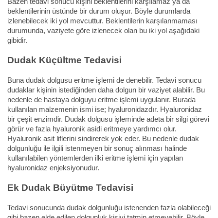
Bazen tedavi sonucu kişini beklentilerini karşılamaz ya da
beklentilerinin üstünde bir durum oluşur. Böyle durumlarda
izlenebilecek iki yol mevcuttur. Beklentilerin karşılanmaması
durumunda, vaziyete göre izlenecek olan bu iki yol aşağıdaki
gibidir.
Dudak Küçültme Tedavisi
Buna dudak dolgusu eritme işlemi de denebilir. Tedavi sonucu
dudaklar kişinin istediğinden daha dolgun bir vaziyet alabilir. Bu
nedenle de hastaya dolguyu eritme işlemi uygulanır. Burada
kullanılan malzemenin ismi ise; hyaluronidazdır. Hyaluronidaz
bir çeşit enzimdir. Dudak dolgusu işleminde adeta bir silgi görevi
görür ve fazla hyaluronik asidi eritmeye yardımcı olur.
Hyaluronik asit liflerini sindirerek yok eder. Bu nedenle dudak
dolgunluğu ile ilgili istenmeyen bir sonuç alınması halinde
kullanılabilen yöntemlerden ilki eritme işlemi için yapılan
hyaluronidaz enjeksiyonudur.
Ek Dudak Büyütme Tedavisi
Tedavi sonucunda dudak dolgunluğu istenenden fazla olabileceği
gibi bazen elde edilen dolgunluk kişiyi tatmin etmeyebilir. Böyle