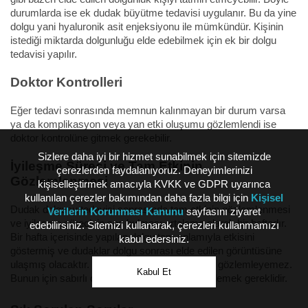
durumlarda ise ek dudak büyütme tedavisi uygulanır. Bu da yine
dolgu yani hyaluronik asit enjeksiyonu ile mümkündür. Kişinin
istediği miktarda dolgunluğu elde edebilmek için ek bir dolgu
tedavisi yapılır.
Doktor Kontrolleri
Eğer tedavi sonrasında memnun kalınmayan bir durum varsa
ya da komplikasyon veya yan etki oluşumu gözlemlendi ise
doktor kontrolüne gitmek gerekebilir.
Sizlere daha iyi bir hizmet sunabilmek için sitemizde
İyileşme Süreci ve Tam Etkinin
çerezlerden faydalanıyoruz. Deneyimlerinizi
Gözlemlenmesi
kişiselleştirmek amacıyla KVKK ve GDPR uyarınca
kullanılan çerezler bakımından daha fazla bilgi için
Kişisel
Dudak dolgusu tedavisi sonrasında tam etkinin gözlemlenmesi
Verilerin Korunması Kanunu
sayfasını ziyaret
ve iyileşme sürecinin son bulması ortalama olarak bir haftadır.
edebilirsiniz. Sitemizi kullanarak, çerezleri kullanmamızı
Bir hafta içerisinde yapılan dolgu tam anlamıyla etkisini
kabul edersiniz.
göstermiş ve dudaklar dolgu sonrası elde edilen görüntüsüne
ulaşmış olacaktır. Kişi bundan önce tam etkiyi gözlemleyemez.
Kabul Et
Bunun için sabırlı olmak ve en az 3-7 gün beklemek gereklidir.