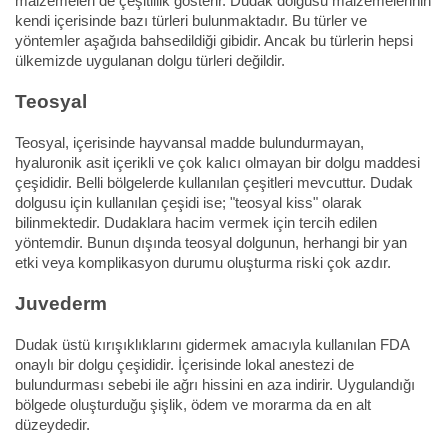
malzemeleri de çeşitlilik gösterir. Dudak dolgusu malzemelerinin
kendi içerisinde bazı türleri bulunmaktadır. Bu türler ve
yöntemler aşağıda bahsedildiği gibidir. Ancak bu türlerin hepsi
ülkemizde uygulanan dolgu türleri değildir.
Teosyal
Teosyal, içerisinde hayvansal madde bulundurmayan,
hyaluronik asit içerikli ve çok kalıcı olmayan bir dolgu maddesi
çeşididir. Belli bölgelerde kullanılan çeşitleri mevcuttur. Dudak
dolgusu için kullanılan çeşidi ise; "teosyal kiss" olarak
bilinmektedir. Dudaklara hacim vermek için tercih edilen
yöntemdir. Bunun dışında teosyal dolgunun, herhangi bir yan
etki veya komplikasyon durumu oluşturma riski çok azdır.
Juvederm
Dudak üstü kırışıklıklarını gidermek amacıyla kullanılan FDA
onaylı bir dolgu çeşididir. İçerisinde lokal anestezi de
bulundurması sebebi ile ağrı hissini en aza indirir. Uygulandığı
bölgede oluşturduğu şişlik, ödem ve morarma da en alt
düzeydedir.