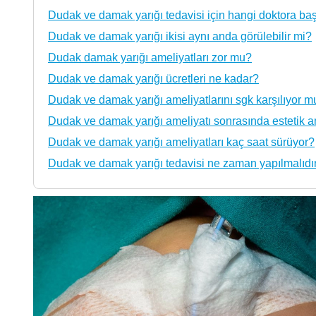
Dudak ve damak yarığı tedavisi için hangi doktora ba
Dudak ve damak yarığı ikisi aynı anda görülebilir mi?
Dudak damak yarığı ameliyatları zor mu?
Dudak ve damak yarığı ücretleri ne kadar?
Dudak ve damak yarığı ameliyatlarını sgk karşılıyor m
Dudak ve damak yarığı ameliyatı sonrasında estetik a
Dudak ve damak yarığı ameliyatları kaç saat sürüyor?
Dudak ve damak yarığı tedavisi ne zaman yapılmalıdı