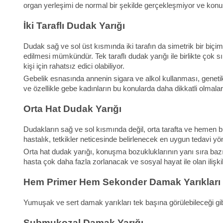
organ yerleşimi de normal bir şekilde gerçekleşmiyor ve konu
İki Taraflı Dudak Yarığı
Dudak sağ ve sol üst kısmında iki tarafın da simetrik bir biçimd
edilmesi mümkündür. Tek taraflı dudak yarığı ile birlikte çok s
kişi için rahatsız edici olabiliyor.
Gebelik esnasında annenin sigara ve alkol kullanması, genetik fa
ve özellikle gebe kadınların bu konularda daha dikkatli olmalar
Orta Hat Dudak Yarığı
Dudakların sağ ve sol kısmında değil, orta tarafta ve hemen 
hastalık, tetkikler neticesinde belirlenecek en uygun tedavi yönte
Orta hat dudak yarığı, konuşma bozukluklarının yanı sıra bazı h
hasta çok daha fazla zorlanacak ve sosyal hayat ile olan ilişkil
Hem Primer Hem Sekonder Damak Yarıkları
Yumuşak ve sert damak yarıkları tek başına görülebileceği gibi
Submukozal Damak Yarığı