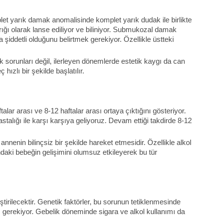
let yarık damak anomalisinde komplet yarık dudak ile birlikte
ğı olarak lanse ediliyor ve biliniyor. Submukozal damak
a şiddetli olduğunu belirtmek gerekiyor. Özellikle üstteki
k sorunları değil, ilerleyen dönemlerde estetik kaygı da can
hızlı bir şekilde başlatılır.
alar arası ve 8-12 haftalar arası ortaya çıktığını gösteriyor.
alığı ile karşı karşıya geliyoruz. Devam ettiği takdirde 8-12
enin bilinçsiz bir şekilde hareket etmesidir. Özellikle alkol
daki bebeğin gelişimini olumsuz etkileyerek bu tür
tirilecektir. Genetik faktörler, bu sorunun tetiklenmesinde
iz gerekiyor. Gebelik döneminde sigara ve alkol kullanımı da