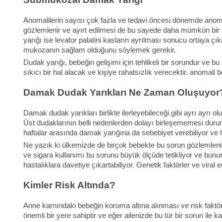
Anomalilerin sayısı çok fazla ve tedavi öncesi dönemde anomal
gözlemlenir ve ayırt edilmesi de bu sayede daha mümkün bir 
yarığı ise levator palatini kasların ayrılması sonucu ortaya çık
mukozanın sağlam olduğunu söylemek gerekir.
Dudak yarığı, bebeğin gelişimi için tehlikeli bir sorundur ve b
sıkıcı bir hal alacak ve kişiye rahatsızlık verecektir. anomali b
Damak Dudak Yarıkları Ne Zaman Oluşuyor
Damak dudak yarıkları birlikte ilerleyebileceği gibi ayrı ayrı o
Üst dudaklarının belli nedenlerden dolayı birleşememesi durum
haftalar arasında damak yarığına da sebebiyet verebiliyor ve ha
Ne yazık ki ülkemizde de birçok bebekte bu sorun gözlemleniyo
ve sigara kullanımı bu sorunu büyük ölçüde tetikliyor ve bunu
hastalıklara davetiye çıkartabiliyor. Genetik faktörler ve viral
Kimler Risk Altında?
Anne karnındaki bebeğin koruma altına alınması ve risk faktörle
önemli bir yere sahiptir ve eğer ailenizde bu tür bir sorun ile