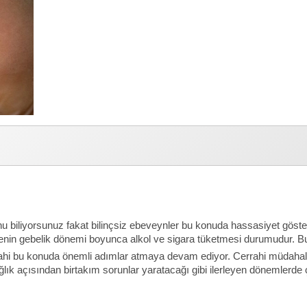
uğunu biliyorsunuz fakat bilinçsiz ebeveynler bu konuda hassasiyet g
nin gebelik dönemi boyunca alkol ve sigara tüketmesi durumudur. Bunu
rrahi bu konuda önemli adımlar atmaya devam ediyor. Cerrahi müdahale
sağlık açısından birtakım sorunlar yaratacağı gibi ilerleyen dönemler