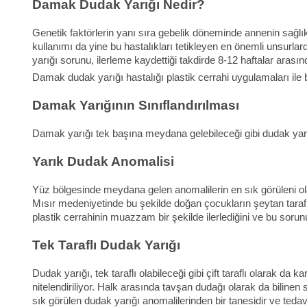
Damak Dudak Yarığı Nedir?
Genetik faktörlerin yanı sıra gebelik döneminde annenin sağlık
kullanımı da yine bu hastalıkları tetikleyen en önemli unsurla
yarığı sorunu, ilerleme kaydettiği takdirde 8-12 haftalar arasın
Damak dudak yarığı hastalığı plastik cerrahi uygulamaları ile b
Damak Yarığının Sınıflandırılması
Damak yarığı tek başına meydana gelebileceği gibi dudak yarı
Yarık Dudak Anomalisi
Yüz bölgesinde meydana gelen anomalilerin en sık görüleni olar
Mısır medeniyetinde bu şekilde doğan çocukların şeytan tarafın
plastik cerrahinin muazzam bir şekilde ilerlediğini ve bu sorunu
Tek Taraflı Dudak Yarığı
Dudak yarığı, tek taraflı olabileceği gibi çift taraflı olarak d
nitelendiriliyor. Halk arasında tavşan dudağı olarak da bilinen 
sık görülen dudak yarığı anomalilerinden bir tanesidir ve ted