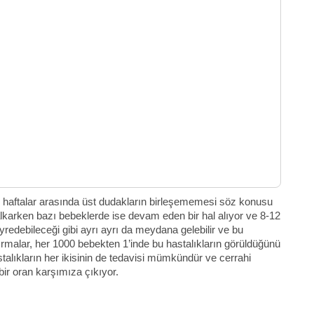
7 haftalar arasında üst dudakların birleşememesi söz konusu
alkarken bazı bebeklerde ise devam eden bir hal alıyor ve 8-12
eyredebileceği gibi ayrı ayrı da meydana gelebilir ve bu
malar, her 1000 bebekten 1’inde bu hastalıkların görüldüğünü
alıkların her ikisinin de tedavisi mümkündür ve cerrahi
ir oran karşımıza çıkıyor.