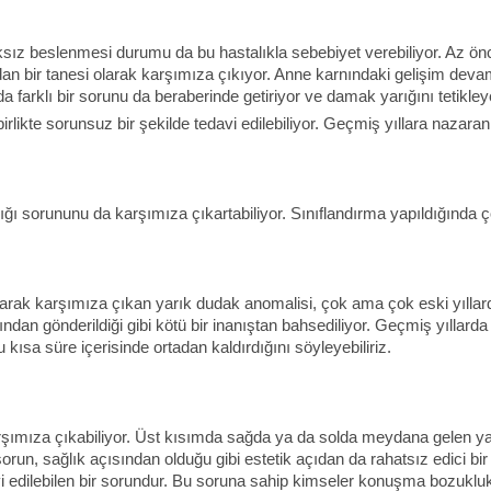
sız beslenmesi durumu da bu hastalıkla sebebiyet verebiliyor. Az önce
rdan bir tanesi olarak karşımıza çıkıyor. Anne karnındaki gelişim dev
da farklı bir sorunu da beraberinde getiriyor ve damak yarığını tetikleye
irlikte sorunsuz bir şekilde tedavi edilebiliyor. Geçmiş yıllara nazara
ğı sorununu da karşımıza çıkartabiliyor. Sınıflandırma yapıldığında 
ak karşımıza çıkan yarık dudak anomalisi, çok ama çok eski yıllarda d
dan gönderildiği gibi kötü bir inanıştan bahsediliyor. Geçmiş yıllard
 kısa süre içerisinde ortadan kaldırdığını söyleyebiliriz.
a karşımıza çıkabiliyor. Üst kısımda sağda ya da solda meydana gelen yar
sorun, sağlık açısından olduğu gibi estetik açıdan da rahatsız edici bir 
avi edilebilen bir sorundur. Bu soruna sahip kimseler konuşma bozukluk