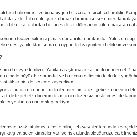
i türü belirlenmeli ve buna uygun bir yöntem tercih edilmelidir. Komp
hal alacaktır. İnkomplet yarık damak durumu ise sekonder damak yarı
an tehlikeli sorunlardan bir tanesidir ve diğer anomalilere nazaran dah
u sorunun tedavi edilmesi plastik cerrahi ile mümkündür. Yalnızca sağlı
elirlemesi yapıldıktan sonra en uygun tedavi yöntemi belirlenir ve süreç 
?
luşum da seyredebiliyor. Yapılan araştırmalar ise bu dönemlerin 4-7 haft
u elbette büyük bir sorundur ve bu sorun neticesinde dudak yarığı hast
stalıklar birlikte ilerleme kaydediyor.
r ve bunun en önemli nedenlerinden bir tanesi gebelik dönemindeki ann
nla birlikte gebelik döneminde annenin düzensiz beslenmesi de karnın
 enfeksiyonları da unutmak gerekiyor.
rinden uzak tutulması elbette bilinçli ebeveynler tarafından gerçekleş
 karşı karşıya gelen kimseler var ise risk altında olduğunuzu da bilmen