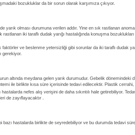
şmadaki bozukluklar da bir sorun olarak karşımıza çıkıyor.
e yarık olması durumuna verilen addır. Yine en sık rastlanan anomaliler
ık rastlanan iki taraflı dudak yarığı hastalığında konuşma bozuklukları
ktörler ve beslenme yetersizliği gibi sorunlar da iki taraflı dudak yarı
ı gerekiyor.
burun altında meydana gelen yarık durumudur. Gebelik dönemindeki dik
mi ile birlikte kısa süre içerisinde tedavi edilecektir. Plastik cerrahi, 
astalarda nefes alış verişini de daha sıkıntılı hale getirebiliyor. Te
eri de zayıflayacaktır .
 bazı hastalarda birlikte de seyredebiliyor ve bu durumda tedavi sürec