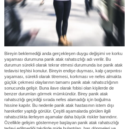
Bireyin beklemediği anda gerçekleşen duygu değişimi ve korku
yaşaması durumuna panik atak rahatsızlığı adı verilir. Bu
durumun sürekli olarak tekrar etmesi durumunda ise panik atak
tedavisi teşhisi konulur. Bireyin endişe duyması, kalp çarpıntısı
yaşaması, sürekli olarak titremesi, korkması ve nefes almakta
güçlük çekmesi olaylarının tamamı panik atak rahatsızlığının
sonucunda gelişir. Buna ilave olarak fobisi olan kişilerde de
benzer durumları görmek mümkündür. Birey panik atak
rahatsızlığı geçirdiği sırada nefes alamadığı için boğulma
hissine kapılır. Bu nedenle panik atak hastasının istem dışı
hareketler yaptığı görülür. Çeşitli aşamalarda görülen ilgili
rahatsızlıkta ilerleyen aşamalar daha büyük riskler barındırır.
Özellikle gelişim göstermeye başlayan panik atak rahatsızlığı
tedavi edilmediği takdirde mide bulantıları, baş dönmeleri ve