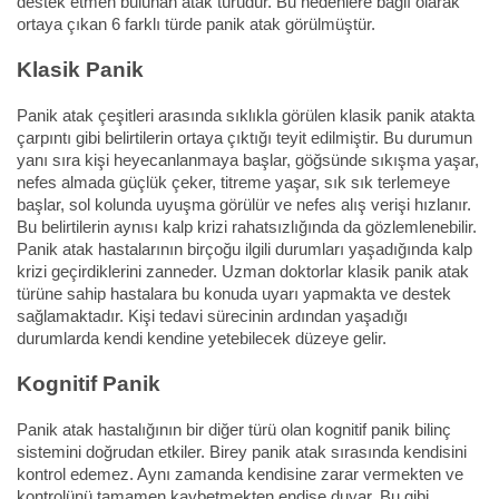
destek etmen bulunan atak türüdür. Bu nedenlere bağlı olarak
ortaya çıkan 6 farklı türde panik atak görülmüştür.
Klasik Panik
Panik atak çeşitleri arasında sıklıkla görülen klasik panik atakta
çarpıntı gibi belirtilerin ortaya çıktığı teyit edilmiştir. Bu durumun
yanı sıra kişi heyecanlanmaya başlar, göğsünde sıkışma yaşar,
nefes almada güçlük çeker, titreme yaşar, sık sık terlemeye
başlar, sol kolunda uyuşma görülür ve nefes alış verişi hızlanır.
Bu belirtilerin aynısı kalp krizi rahatsızlığında da gözlemlenebilir.
Panik atak hastalarının birçoğu ilgili durumları yaşadığında kalp
krizi geçirdiklerini zanneder. Uzman doktorlar klasik panik atak
türüne sahip hastalara bu konuda uyarı yapmakta ve destek
sağlamaktadır. Kişi tedavi sürecinin ardından yaşadığı
durumlarda kendi kendine yetebilecek düzeye gelir.
Kognitif Panik
Panik atak hastalığının bir diğer türü olan kognitif panik bilinç
sistemini doğrudan etkiler. Birey panik atak sırasında kendisini
kontrol edemez. Aynı zamanda kendisine zarar vermekten ve
kontrolünü tamamen kaybetmekten endişe duyar. Bu gibi