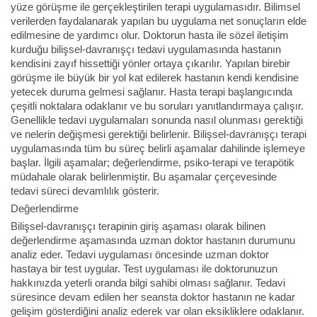
yüze görüşme ile gerçekleştirilen terapi uygulamasıdır. Bilimsel
verilerden faydalanarak yapılan bu uygulama net sonuçların elde
edilmesine de yardımcı olur. Doktorun hasta ile sözel iletişim
kurduğu bilişsel-davranışçı tedavi uygulamasında hastanın
kendisini zayıf hissettiği yönler ortaya çıkarılır. Yapılan birebir
görüşme ile büyük bir yol kat edilerek hastanın kendi kendisine
yetecek duruma gelmesi sağlanır. Hasta terapi başlangıcında
çeşitli noktalara odaklanır ve bu soruları yanıtlandırmaya çalışır.
Genellikle tedavi uygulamaları sonunda nasıl olunması gerektiği
ve nelerin değişmesi gerektiği belirlenir. Bilişsel-davranışçı terapi
uygulamasında tüm bu süreç belirli aşamalar dahilinde işlemeye
başlar. İlgili aşamalar; değerlendirme, psiko-terapi ve terapötik
müdahale olarak belirlenmiştir. Bu aşamalar çerçevesinde
tedavi süreci devamlılık gösterir.
Değerlendirme
Bilişsel-davranışçı terapinin giriş aşaması olarak bilinen
değerlendirme aşamasında uzman doktor hastanın durumunu
analiz eder. Tedavi uygulaması öncesinde uzman doktor
hastaya bir test uygular. Test uygulaması ile doktorunuzun
hakkınızda yeterli oranda bilgi sahibi olması sağlanır. Tedavi
süresince devam edilen her seansta doktor hastanın ne kadar
gelişim gösterdiğini analiz ederek var olan eksikliklere odaklanır.