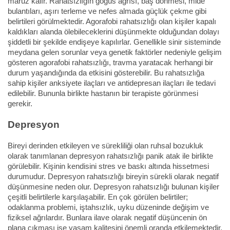
maruz kalır. Rahatsızlığın göğüs ağrısı, baş dönmesi, mide
bulantıları, aşırı terleme ve nefes almada güçlük çekme gibi
belirtileri görülmektedir. Agorafobi rahatsızlığı olan kişiler kapalı
kaldıkları alanda ölebileceklerini düşünmekte olduğundan dolayı
şiddetli bir şekilde endişeye kapılırlar. Genellikle sinir sisteminde
meydana gelen sorunlar veya genetik faktörler nedeniyle gelişim
gösteren agorafobi rahatsızlığı, travma yaratacak herhangi bir
durum yaşandığında da etkisini gösterebilir. Bu rahatsızlığa
sahip kişiler anksiyete ilaçları ve antidepresan ilaçları ile tedavi
edilebilir. Bununla birlikte hastanın bir terapiste görünmesi
gerekir.
Depresyon
Bireyi derinden etkileyen ve sürekliliği olan ruhsal bozukluk
olarak tanımlanan depresyon rahatsızlığı panik atak ile birlikte
görülebilir. Kişinin kendisini stres ve baskı altında hissetmesi
durumudur. Depresyon rahatsızlığı bireyin sürekli olarak negatif
düşünmesine neden olur. Depresyon rahatsızlığı bulunan kişiler
çeşitli belirtilerle karşılaşabilir. En çok görülen belirtiler;
odaklanma problemi, iştahsızlık, uyku düzeninde değişim ve
fiziksel ağrılardır. Bunlara ilave olarak negatif düşüncenin ön
plana çıkması ise yaşam kalitesini önemli oranda etkilemektedir.