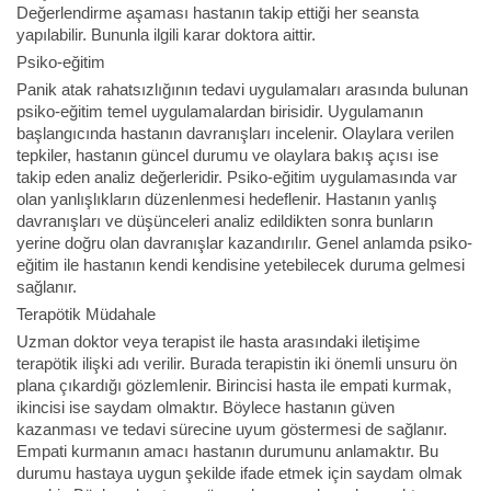
Değerlendirme aşaması hastanın takip ettiği her seansta
yapılabilir. Bununla ilgili karar doktora aittir.
Psiko-eğitim
Panik atak rahatsızlığının tedavi uygulamaları arasında bulunan
psiko-eğitim temel uygulamalardan birisidir. Uygulamanın
başlangıcında hastanın davranışları incelenir. Olaylara verilen
tepkiler, hastanın güncel durumu ve olaylara bakış açısı ise
takip eden analiz değerleridir. Psiko-eğitim uygulamasında var
olan yanlışlıkların düzenlenmesi hedeflenir. Hastanın yanlış
davranışları ve düşünceleri analiz edildikten sonra bunların
yerine doğru olan davranışlar kazandırılır. Genel anlamda psiko-
eğitim ile hastanın kendi kendisine yetebilecek duruma gelmesi
sağlanır.
Terapötik Müdahale
Uzman doktor veya terapist ile hasta arasındaki iletişime
terapötik ilişki adı verilir. Burada terapistin iki önemli unsuru ön
plana çıkardığı gözlemlenir. Birincisi hasta ile empati kurmak,
ikincisi ise saydam olmaktır. Böylece hastanın güven
kazanması ve tedavi sürecine uyum göstermesi de sağlanır.
Empati kurmanın amacı hastanın durumunu anlamaktır. Bu
durumu hastaya uygun şekilde ifade etmek için saydam olmak