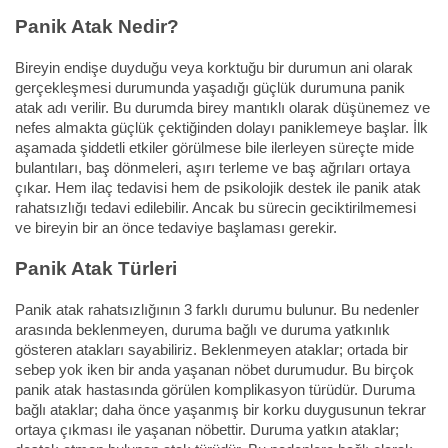
Panik Atak Nedir?
Bireyin endişe duyduğu veya korktuğu bir durumun ani olarak
gerçekleşmesi durumunda yaşadığı güçlük durumuna panik
atak adı verilir. Bu durumda birey mantıklı olarak düşünemez ve
nefes almakta güçlük çektiğinden dolayı paniklemeye başlar. İlk
aşamada şiddetli etkiler görülmese bile ilerleyen süreçte mide
bulantıları, baş dönmeleri, aşırı terleme ve baş ağrıları ortaya
çıkar. Hem ilaç tedavisi hem de psikolojik destek ile panik atak
rahatsızlığı tedavi edilebilir. Ancak bu sürecin geciktirilmemesi
ve bireyin bir an önce tedaviye başlaması gerekir.
Panik Atak Türleri
Panik atak rahatsızlığının 3 farklı durumu bulunur. Bu nedenler
arasında beklenmeyen, duruma bağlı ve duruma yatkınlık
gösteren atakları sayabiliriz. Beklenmeyen ataklar; ortada bir
sebep yok iken bir anda yaşanan nöbet durumudur. Bu birçok
panik atak hastasında görülen komplikasyon türüdür. Duruma
bağlı ataklar; daha önce yaşanmış bir korku duygusunun tekrar
ortaya çıkması ile yaşanan nöbettir. Duruma yatkın ataklar;