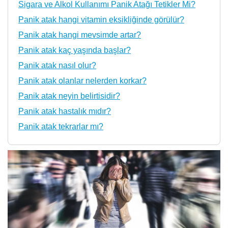
Sigara ve Alkol Kullanımı Panik Atağı Tetikler Mi?
Panik atak hangi vitamin eksikliğinde görülür?
Panik atak hangi mevsimde artar?
Panik atak kaç yaşında başlar?
Panik atak nasıl olur?
Panik atak olanlar nelerden korkar?
Panik atak neyin belirtisidir?
Panik atak hastalık mıdır?
Panik atak tekrarlar mı?