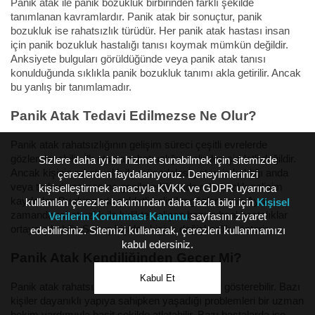
Panik atak ile panik bozukluk birbirinden farklı şekilde
tanımlanan kavramlardır. Panik atak bir sonuçtur, panik
bozukluk ise rahatsızlık türüdür. Her panik atak hastası insan
için panik bozukluk hastalığı tanısı koymak mümkün değildir.
Anksiyete bulguları görüldüğünde veya panik atak tanısı
konulduğunda sıklıkla panik bozukluk tanımı akla getirilir. Ancak
bu yanlış bir tanımlamadır.
Panik Atak Tedavi Edilmezse Ne Olur?
Panik atak rahatsızlığının gelişim süreci çeşitli evrelerde
gözlemlenebilir. İlk etapta rahatsızlığın belirtileri şiddetli değildir.
Sizlere daha iyi bir hizmet sunabilmek için sitemizde
Ancak kişinin rahatsızlık ile mücadelesi yetersiz kaldığı anda
çerezlerden faydalanıyoruz. Deneyimlerinizi
veya tedavi aşamasına geçilmediği anda rahatsızlık gelişim
kişiselleştirmek amacıyla KVKK ve GDPR uyarınca
kaydeder. Bu durumda şiddetli belirtiler gözlemlenir. Aynı
kullanılan çerezler bakımından daha fazla bilgi için
Kişisel
zamanda rahatsızlık ile birlikte gelişen bazı ruhsal hastalıklar
Verilerin Korunması Kanunu
sayfasını ziyaret
ortaya çıkabilir. Sonuç kişiden kişiye değişkenlik gösterir.
edebilirsiniz. Sitemizi kullanarak, çerezleri kullanmamızı
kabul edersiniz.
Panik Atak Kendiliğinden Geçer Mi?
Kabul Et
Panik atak rahatsızlığı kişiden kişiye farklı etki gösterebilir. Bazı
kişiler dayanıklı yapıya sahipken yaşadığı problemleri bir uzman
hekim yardımıyla basit şekilde atlatabilir. Bazı hastalarda ise