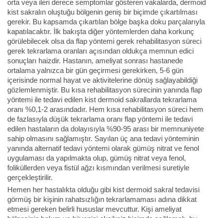
orta veya ileri derece semptomlar gösteren vakalarda, dermoid
kist sakralın oluştuğu bölgenin geniş bir biçimde çıkartılması
gerekir. Bu kapsamda çıkartılan bölge başka doku parçalarıyla
kapatılacaktır. İlk bakışta diğer yöntemlerden daha korkunç
görülebilecek olsa da flap yöntemi gerek rehabilitasyon süreci
gerek tekrarlama oranları açısından oldukça memnun edici
sonuçları haizdir. Hastanın, ameliyat sonrası hastanede
ortalama yalnızca bir gün geçirmesi gerekirken, 5-6 gün
içerisinde normal hayat ve aktivitelerine dönüş sağlayabildiği
gözlemlenmiştir. Bu kısa rehabilitasyon sürecinin yanında flap
yöntemi ile tedavi edilen kist dermoid sakrallarda tekrarlama
oranı %0,1-2 arasındadır. Hem kısa rehabilitasyon süreci hem
de fazlasıyla düşük tekrarlama oranı flap yöntemi ile tedavi
edilen hastaların da dolayısıyla %90-95 arası bir memnuniyete
sahip olmasını sağlamıştır. Sayılan üç ana tedavi yönteminin
yanında alternatif tedavi yöntemi olarak gümüş nitrat ve fenol
uygulaması da yapılmakta olup, gümüş nitrat veya fenol,
foliküllerden veya fistül ağzı kısmından verilmesi suretiyle
gerçekleştirilir.
Hemen her hastalıkta olduğu gibi kist dermoid sakral tedavisi
görmüş bir kişinin rahatsızlığın tekrarlamaması adına dikkat
etmesi gereken belirli hususlar mevcuttur. Kişi ameliyat