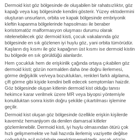
Dermoid kist göz bölgesinde de oluşabilen bir rahatsızlıktır, göz
kapağı veya kaş bölgesinde kendini gösterir. Yüzey ektodermini
oluşturan unsurların, orbita ve kapak bölgesinde embriyonik
kleftin kapanma bölgelerinde hapsolması ile beraber
koristomatöz malformasyon oluşması durumu olarak
nitelenebilecek göz dermoid kisti, çocuk vakalarında göz
bölgesinde en sık gözlenen iyi huylu göz, yani orbita tümörüdür.
Kaşların dış kısmı ile göz kapağının üst kısmı ise dermoid kistin
bu bölgede en sık görüldüğü alanlardır.
Hem çocukluk hem de erişkinlik çağında ortaya çıkabilen göz
dermoid kisti; gözün normalden daha öne doğru ilerlemesi,
görme değişiklik ve/veya bozuklukları, renkleri farklı algılama,
çift görme gibi kişide kendini belli edecek semptomları haizdir.
Göz bölgesinde oluşan kitlenin dermoid kist olduğu tanısı
hekimce karar verilmek üzere MR veya biyopsi yöntemiyle
konulduktan sonra kistin doğru şekilde çıkartılması işlemine
geçilir.
Dermoid kist oluşan göz bölgesinde özellikle erişkin kişilerde
kavernöz hemanjiyom da denilen damarsal kitleler
gözlemlenebilir. Dermoid kisti, iyi huylu olmasından ötürü çok
hızlı gelişmemekte ve hali hazırda ilerlemiş vaziyette değilse
çoğunlukla acil müdahale gerektirmemektedir, ancak gözün