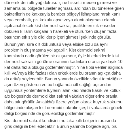
dönerek deri altı yağ dokusu içine hissettirmeden girmesi ve
zamanla bu bölgede tüneller açması, ardından bu tünellere giren
bakterilerin de katkısıyla beraber bölgeyi iltihaplandırarak kanlı
veya cerahatlı, pis kokulu apse veya akıntı oluşması olarak
açıklanabilecek kist dermoid sakral, pratikte en sık enseden
dökülen kılların kalçaların hareketi ve otururken oluşan fazla
basıncın etkisiyle cildi derip içeri girmesi şeklinde görülür.
Bunun yanı sıra cilt döküntüsü veya elbise tozu da aynı
problemin oluşmasına yol açabilir. Kist dermoid sakral
kadınlarda nadir görülen bir oluşumdur, öyle ki erkeklerde kist
dermoid sakralın görülme oranının kadınlara oranla yaklaşık 10
kat daha fazla olduğu gözlemlenmiştir. Yine tıbbi veriler ışığında
kıllı ve/veya kilo fazlası olan erkeklerde bu oranın açıkça daha
da arttığı söylenebilir. Bunun yanında özellikle vücut temizliğine
aşırı özen gösteren ve bu bağlamda cilt sağlığı açısından
uygunsuz yöntemlerle tüylerini alan kadınlarda kasık ve koltuk
altı bölgesinde dermoid kist sakral vakaları diğerlerine oranla
daha sık görülür. Anlatıldığı üzere yoğun olarak kuyruk sokumu
bölgesinde oluşan kist dermoid sakralın çeşitli vakalarda göbek
deliği bölgesinde de görülebildiği gözlemlenmiştir.
Kist dermoid sakral kendisini mutlaka kıllı bölgenin arasında
giriş deliği ile belli edecektir. Bunun yanında bölgede ağrı, pis