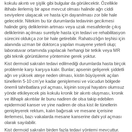
kokulu akıntı ve şişlik gibi bulgular da görülecektir. Özellikle
iltihabı ilerlemiş bir apse mevcut olması halinde ağrı ciddi
seviyelere ulaşacak ve hasta için dayanılması zor bile hale
gelecektir. Nitekim bu tür durumlarda tedavinin gecikmesi
halinde giriş deliklerinin artması veya uzak mesafelerde çıkış
deliklerinin açılması suretiyle hasta için tedavi ve rehabilitasyon
sürecini oldukça zor bir hale getirebilir. Rahatsızlığın teşhisi için
alanında uzman bir doktorca yapılan muayene yeterli olup;
laboratuvar ortamında yapılacak herhangi bir tetkik veya MR
gibi teknik görüntüleme yöntemine gerek yoktur.
Kist dermoid sakralın tedavi edilmediği durumlarda hasta birçok
problemle karşı karşıya kalır. Bunlar; apsenin gelişerek şiddetli
ağrı ve yüksek ateşe neden olması, kistin büyüyerek açılan
tünellerin 5-10 cm’ye kadar genişlemesi ve vücudun bölgede
önemli tahribatlara yol açması, kişinin sosyal hayatını olumsuz
yönde etkileyecek pis kokulu kronik bir akıntı oluşması, kronik
ve iltihaplı akıntılar ile bunu nadiren de olsa takip edebilen
epidermoid kanser ve yine nadiren de olsa kist ile tünellerin
genişleyerek rektum, kalın bağırsak ve mesane içerisine
ilerlemesi, bazı vakalarda mesane kanserine dahi yol açması
olarak sayılabilir.
Kist dermoid sakralın birden fazla tedavi yöntemi mevcuttur.