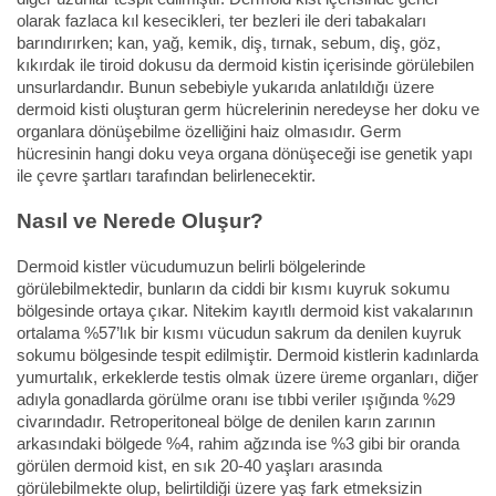
olarak fazlaca kıl kesecikleri, ter bezleri ile deri tabakaları
barındırırken; kan, yağ, kemik, diş, tırnak, sebum, diş, göz,
kıkırdak ile tiroid dokusu da dermoid kistin içerisinde görülebilen
unsurlardandır. Bunun sebebiyle yukarıda anlatıldığı üzere
dermoid kisti oluşturan germ hücrelerinin neredeyse her doku ve
organlara dönüşebilme özelliğini haiz olmasıdır. Germ
hücresinin hangi doku veya organa dönüşeceği ise genetik yapı
ile çevre şartları tarafından belirlenecektir.
Nasıl ve Nerede Oluşur?
Dermoid kistler vücudumuzun belirli bölgelerinde
görülebilmektedir, bunların da ciddi bir kısmı kuyruk sokumu
bölgesinde ortaya çıkar. Nitekim kayıtlı dermoid kist vakalarının
ortalama %57’lık bir kısmı vücudun sakrum da denilen kuyruk
sokumu bölgesinde tespit edilmiştir. Dermoid kistlerin kadınlarda
yumurtalık, erkeklerde testis olmak üzere üreme organları, diğer
adıyla gonadlarda görülme oranı ise tıbbi veriler ışığında %29
civarındadır. Retroperitoneal bölge de denilen karın zarının
arkasındaki bölgede %4, rahim ağzında ise %3 gibi bir oranda
görülen dermoid kist, en sık 20-40 yaşları arasında
görülebilmekte olup, belirtildiği üzere yaş fark etmeksizin