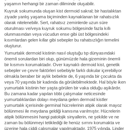
yaşamın herhangi bir zaman diliminde oluşabilir.
Kuyruk sokumunda oluşan kist dermoid sakral; bir hastalıktan
ziyade yanlış yaşama biçiminden kaynaklanan bir rahatsızlık
olarak nitelenebilir. Sert, rahatsız zeminlerde uzun süre
oturulması ve/veya kuyruk sokumu bölgesinde fazla kıllı
olunmasından veya vücudun ense gibi üst bölgesindeki
kısımlardan gelen kıllar gibi sebepler bu rahatsızlığın temelini
oluşturur.
Yumurtalık dermoid kistinin nasıl oluştuğu tıp dünyasındaki
önemli sorulardan biri olup, günümüzde hala gizeminin önemli
bir kısmını korumaktadır. Over kaynaklı dermoid kist, genetik
sebepler ve çevre faktörleri sebebiyle farklı dokular içerebiliyor
olmakla beraber bir aylık bebekte de, 6 yaşında bir çocukta da
veya 70 yaşında bir kadında da görülebilmektedir. Hal böyle iken
yumurtalık kistinin her yaşta görülen bir vaka olduğu aşikârdır.
Bu zamana kadar yapılan tıbbi çalışmalar neticesinde
yumurtalıklardan dolayı meydana gelen dermoid kistler
yumurtalık içerisinde germinal hücrelerinin atipik olarak mayoz
bölünmesi ile meydana geldiği kanısına varılmıştır. Hücrelerin
atipik bölünmesini hangi patolojik sinyallerin, ne şekilde ve ne
zaman bu bölünmeyi tetiklediği ile henüz sırrını korumakta ve
üzerine hala ciddi çalışmalar yapılmaktadır. 1975 yılında, Linder