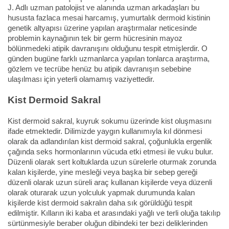
J. Adlı uzman patolojist ve alanında uzman arkadaşları bu
hususta fazlaca mesai harcamış, yumurtalık dermoid kistinin
genetik altyapısı üzerine yapılan araştırmalar neticesinde
problemin kaynağının tek bir germ hücresinin mayoz
bölünmedeki atipik davranışını olduğunu tespit etmişlerdir. O
günden bugüne farklı uzmanlarca yapılan tonlarca araştırma,
gözlem ve tecrübe henüz bu atipik davranışın sebebine
ulaşılması için yeterli olamamış vaziyettedir.
Kist Dermoid Sakral
Kist dermoid sakral, kuyruk sokumu üzerinde kist oluşmasını
ifade etmektedir. Dilimizde yaygın kullanımıyla kıl dönmesi
olarak da adlandırılan kist dermoid sakral, çoğunlukla ergenlik
çağında seks hormonlarının vücuda etki etmesi ile vuku bulur.
Düzenli olarak sert koltuklarda uzun sürelerle oturmak zorunda
kalan kişilerde, yine mesleği veya başka bir sebep gereği
düzenli olarak uzun süreli araç kullanan kişilerde veya düzenli
olarak oturarak uzun yolculuk yapmak durumunda kalan
kişilerde kist dermoid sakralın daha sık görüldüğü tespit
edilmiştir. Kılların iki kaba et arasındaki yağlı ve terli oluğa takılıp
sürtünmesiyle beraber oluğun dibindeki ter bezi deliklerinden