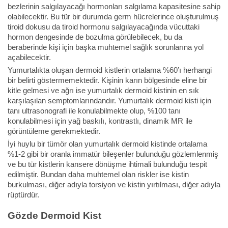
bezlerinin salgılayacağı hormonları salgılama kapasitesine sahip
olabilecektir. Bu tür bir durumda germ hücrelerince oluşturulmuş
tiroid dokusu da tiroid hormonu salgılayacağında vücuttaki
hormon dengesinde de bozulma görülebilecek, bu da
beraberinde kişi için başka muhtemel sağlık sorunlarına yol
açabilecektir.
Yumurtalıkta oluşan dermoid kistlerin ortalama %60’ı herhangi
bir belirti göstermemektedir. Kişinin karın bölgesinde eline bir
kitle gelmesi ve ağrı ise yumurtalık dermoid kistinin en sık
karşılaşılan semptomlarındandır. Yumurtalık dermoid kisti için
tanı ultrasonografi ile konulabilmekte olup, %100 tanı
konulabilmesi için yağ baskılı, kontrastlı, dinamik MR ile
görüntüleme gerekmektedir.
İyi huylu bir tümör olan yumurtalık dermoid kistinde ortalama
%1-2 gibi bir oranla immatür bileşenler bulunduğu gözlemlenmiş
ve bu tür kistlerin kansere dönüşme ihtimali bulunduğu tespit
edilmiştir. Bundan daha muhtemel olan riskler ise kistin
burkulması, diğer adıyla torsiyon ve kistin yırtılması, diğer adıyla
rüptürdür.
Gözde Dermoid Kist