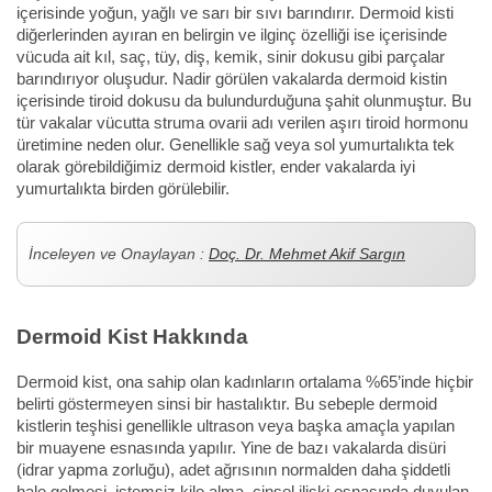
içerisinde yoğun, yağlı ve sarı bir sıvı barındırır. Dermoid kisti
diğerlerinden ayıran en belirgin ve ilginç özelliği ise içerisinde
vücuda ait kıl, saç, tüy, diş, kemik, sinir dokusu gibi parçalar
barındırıyor oluşudur. Nadir görülen vakalarda dermoid kistin
içerisinde tiroid dokusu da bulundurduğuna şahit olunmuştur. Bu
tür vakalar vücutta struma ovarii adı verilen aşırı tiroid hormonu
üretimine neden olur. Genellikle sağ veya sol yumurtalıkta tek
olarak görebildiğimiz dermoid kistler, ender vakalarda iyi
yumurtalıkta birden görülebilir.
İnceleyen ve Onaylayan :
Doç. Dr. Mehmet Akif Sargın
Dermoid Kist Hakkında
Dermoid kist, ona sahip olan kadınların ortalama %65’inde hiçbir
belirti göstermeyen sinsi bir hastalıktır. Bu sebeple dermoid
kistlerin teşhisi genellikle ultrason veya başka amaçla yapılan
bir muayene esnasında yapılır. Yine de bazı vakalarda disüri
(idrar yapma zorluğu), adet ağrısının normalden daha şiddetli
hale gelmesi, istemsiz kilo alma, cinsel ilişki esnasında duyulan