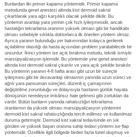
Bunlardan ilki primer kapama yöntemidir. Primer kapama
metodunda genel anestezi altında kist dermoid sakral
çıkartılarak yara ağzı karşılıklı olacak şekilde dikilir. Bu
yöntemin avantajı yara yerinin çok hızlı iyileşmesidir, ancak
hastalığın tekrarlama oranının yüksek olması gibi bir handikabı
olması sebebiyle sıklıkla doktorlarca ilk önerilen yöntem olmaz.
Ayrıca yaranın bulunduğu yer bakımından kolayca gerilerek
açılabilme olasılığı da hasta açısından problem yaratabilecek bir
unsurdur. İkinci yöntem ise açık bırakma metodu, teknik ismiyle
marsüpyalizasyon işlemidir. Bu yöntemde yine genel anestezi
altında kist dermoid sakral çıkarılır ve yara açık şekilde bırakılır.
Bu yöntemin yaranın 4-8 hafta arası gibi uzun bir süreçte
iyileşmesi gibi bir dezavantajı olmasının yanında uzun süreci ve
ağrılı yara pansuman süreçleri, düzenli iç çamaşırının
değiştirilme zorunluluğu ve dolayısıyla hastanın günlük hayata
dönüşünün neredeyse imkânsız hale gelmesi gibi zorlukları da
vardır. Bütün bunların yanında rahatsızlığın tekrarlama
oranlarının da yüksek olması marsüpyalizasyon yöntemini
dermoid kist sakral rahatsızlığında tercih edilmez ve kullanılmaz
duruma getirmiştir. Dermoid kist sakral tedavisinde en sık
görülen ve yüksek başarı oranına sahip tedavi yöntemi ise flap
yöntemidir. Özellikle ilgili bölgede birden fazla tünel oluşmuş ve