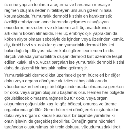
üzerine yapılan tonlarca araştırma ve harcanan mesaiye
rağmen oluşma nedenini tetikleyen unsurun gizemini hala
korumaktadır. Yumurtalık dermoid kistinin en karakteristik
özelliği embriyonun anne karnında gelişmesini sağlayan
endoderm, mezoderm ve ektoderm adlı üç ana dokunun
artıklarını köken almasıdır. Her üç embriyolojik yapraktan da
köken alıyor olması sebebiyle de içinden veya üzerinden kemik,
diş, tiroid bezi vb. dokular çıkan yumurtalık dermoid kistleri
bulunduğu tıp dünyasında en kabul gören teorilerden biridir.
Birçok vakada yumurtalıkta oluşan dermoid kist üzerinde tespit
edilen kulak, el vb. vücut parçaları ise yumurtalık dermoid kistini
daha da gizemli bir hastalık haline getirmiştir.
Yumurtalıktaki dermoid kist üzerindeki germ hücreleri bir diğer
doku veya organa dönüşme aktivitesini başlattıklarında
vücudumuzun herhangi bir bölgesinde orada olmaması gereken
bir doku veya organ oluşumu başlamış olur. Hemen her bölgede
görülebilecek olmasına rağmen bu tür doku veya organ
oluşumları çoğunlukla kaş ile göz bölgesi, omurga ve üreme
organlarında görülür. Germ hücreleri dönüşerek oluşturdukları
doku veya organı o kadar kusursuz bir biçimde yaratırlar ki
onun işlevini de gerçekleştirebilirler. Örneğin germ hücreleri
tarafından oluşturulmuş bir tiroid dokusu, vücudumuzdaki tiroit