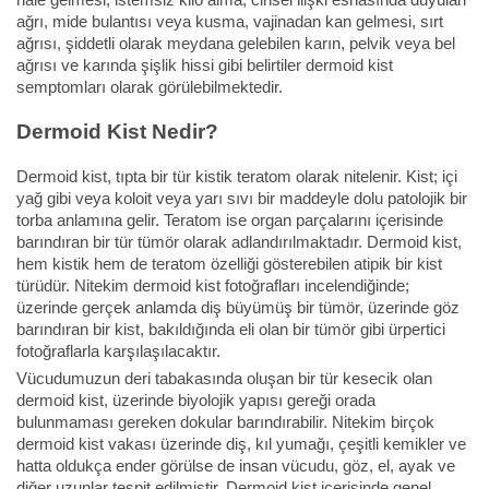
ağrı, mide bulantısı veya kusma, vajinadan kan gelmesi, sırt
ağrısı, şiddetli olarak meydana gelebilen karın, pelvik veya bel
ağrısı ve karında şişlik hissi gibi belirtiler dermoid kist
semptomları olarak görülebilmektedir.
Dermoid Kist Nedir?
Dermoid kist, tıpta bir tür kistik teratom olarak nitelenir. Kist; içi
yağ gibi veya koloit veya yarı sıvı bir maddeyle dolu patolojik bir
torba anlamına gelir. Teratom ise organ parçalarını içerisinde
barındıran bir tür tümör olarak adlandırılmaktadır. Dermoid kist,
hem kistik hem de teratom özelliği gösterebilen atipik bir kist
türüdür. Nitekim dermoid kist fotoğrafları incelendiğinde;
üzerinde gerçek anlamda diş büyümüş bir tümör, üzerinde göz
barındıran bir kist, bakıldığında eli olan bir tümör gibi ürpertici
fotoğraflarla karşılaşılacaktır.
Vücudumuzun deri tabakasında oluşan bir tür kesecik olan
dermoid kist, üzerinde biyolojik yapısı gereği orada
bulunmaması gereken dokular barındırabilir. Nitekim birçok
dermoid kist vakası üzerinde diş, kıl yumağı, çeşitli kemikler ve
hatta oldukça ender görülse de insan vücudu, göz, el, ayak ve
diğer uzunlar tespit edilmiştir. Dermoid kist içerisinde genel