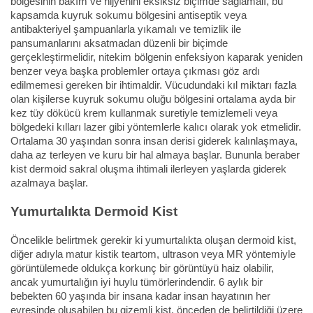
bölgesinin bakım ve hijyenini eksiksiz biçimde sağlamalı, bu
kapsamda kuyruk sokumu bölgesini antiseptik veya
antibakteriyel şampuanlarla yıkamalı ve temizlik ile
pansumanlarını aksatmadan düzenli bir biçimde
gerçekleştirmelidir, nitekim bölgenin enfeksiyon kaparak yeniden
benzer veya başka problemler ortaya çıkması göz ardı
edilmemesi gereken bir ihtimaldir. Vücudundaki kıl miktarı fazla
olan kişilerse kuyruk sokumu oluğu bölgesini ortalama ayda bir
kez tüy dökücü krem kullanmak suretiyle temizlemeli veya
bölgedeki kılları lazer gibi yöntemlerle kalıcı olarak yok etmelidir.
Ortalama 30 yaşından sonra insan derisi giderek kalınlaşmaya,
daha az terleyen ve kuru bir hal almaya başlar. Bununla beraber
kist dermoid sakral oluşma ihtimali ilerleyen yaşlarda giderek
azalmaya başlar.
Yumurtalıkta Dermoid Kist
Öncelikle belirtmek gerekir ki yumurtalıkta oluşan dermoid kist,
diğer adıyla matur kistik teartom, ultrason veya MR yöntemiyle
görüntülemede oldukça korkunç bir görüntüyü haiz olabilir,
ancak yumurtalığın iyi huylu tümörlerindendir. 6 aylık bir
bebekten 60 yaşında bir insana kadar insan hayatının her
evresinde oluşabilen bu gizemli kist, önceden de belirtildiği üzere