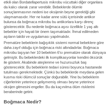
etkili olan Bordatellapertusis mikrobu vücuttaki diğer organlara
da kalıcı olarak zarar verebilir. Bebeklerde ölümle
sonuçlanmasının nedeni ise oksijenin beyne gerektiği gibi
ulaşmamasıdır. Her ne kadar anne sütü içerisinde antikor
bulunsa da boğmaca mikrobu bu antikorlara karşı direnç
gösterecektir. Bu nedenle boğmaca aşısı özellikle 1 yaş altı
bebekler için hayati bir önem taşımaktadır. İhmal edilmeden
aşıların takibi ve uygulaması yapılmalıdır.
Prematüre bebeklerin bağışıklık sistemi normal bebeklere göre
daha zayıf olduğu için boğmaca riski altındadırlar. Boğmaca
mikrobu taşıyan her 10 bebekten 6’sı prematüre olarak dünyaya
gelmiştir. Bu bebeklerdeki ilk komplikasyonlar kendini öksürük
ile gösterir. Akabinde ateşlenme ve huzursuzluk baş
gösterecektir. Bu bebeklerin tedavi süresi boyunca hastanede
tutulması gerekmektedir. Çünkü bu bebeklerde meydana gelen
kusma riski ölümcül sonuçlar doğurabilir. Yine bu bebeklerin
ciğerlerinin yeterince gelişmemiş olması beyne yeterince
oksijen gitmesini engeller. Bu da kaçınılma ölüm risklerini
beraberinde getirir.
Boğmaca Nedir?