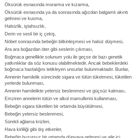
Öksürük esnasında morarma ve kızarma,
Öksürük esnasında ya da sonrasında ağızdan balgamlı akıntı
gelmesi ve kusma,
Halsizlik, iştahsızlık,
Derin ve sesli bir iç çekiş,
Nöbet sonrasında bebeğin bitkinleşmesi ve halsiz düşmesi,
Ara ara boğazdan öter gibi seslerin çıkması,
Boğmaca genellikle solunum yolu ile geçse de bazı genetik
yatkınlıklar da söz konusu olabilmektedir. Ancak bebeklerdeki
boğmaca hastalığını tetikleyen unsurlar bulunmaktadır. Bunlar,
Annenin hamilelik sürecinde sigara ve tütün tüketmesi, tüketilen
yerlerde bulunması,
Annenin hamilelikte yetersiz beslenmesi ve güçsüz kalması,
Emziren annelerin tütün ve alkol mamullerini kullanması,
Bebeğin sigara tüketilen bir ortamda büyütülmesi,
Bebeğin yetersiz beslenmesi,
Sürekli ağlama krizleri,
Hava kirliliği gibi dış etkenler,
Bebeğin huzursuz bir ortamda dünyaya gelmesi ve aile içi