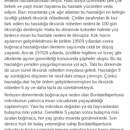
tehlikeli hastalıklarından biriydi. Hala dünya üzerindeki pek çok
bebek ve yaşlı insan hayatına bu hastalık yüzünden veda
ediyor. Bazı insanlarda çok ağır atlatılan bu hastalığın en belirgin
özelliği şiddetli öksürük nöbetleridir. Çinliler tarafından ilk kez
fark edilen bu hastalığa öksürük nöbetleri nedeni ile 100 gün
öksürüğü denilmiştir. Hatta bu dönemde koloniler halinde yüz
binlerce insan bu hastalık nedeni ile ölmüştür. Kök hücre
aşılarının geliştirilebilmesi ile birlikte 1950’li yıllardan sonra
boğmaca hastalığından ölenlerin sayısında ciddi bir düşüş
yaşandı. Ancak 19702li yıllarda, özellikle İngiltere ve İsveç gibi
ülkelerde aşının güvenilirliği konusunda şüpheler oluştu. Bu da
hastalığın yeniden yaygınlaşmasına yol açtı. Tabi bu dönemde
de uzun süreli öksürük nöbetleri meydana gelirdi. Hastalığın 9
ay sürdüğünü düşünen bir nesil dahi ortaya çıkmıştı. Çünkü
hastalığa dair hiçbir önlem geliştirilememişken bu öksürük
nöbetleri 6 ay ve daha fazla da sürebilmekteydi.
İlerleyen dönemlerde boğmacaya neden olan Bordatellapertusis
mikrobunun yalnızca insan vücudunda yaşayabildiği
saptanmıştır. Yani bu mikrobun doğadan ya da hayvanlardan
bulaşma riski yoktur. Genellikle 5 yaştan sonra bulaşma riski
azalan boğmaca, her yaş grubu insanda görülmektedir. Son
derece hızlı bir bulaş yeteneğine sahip Bordatellapertusis
mikrobu kuluçka süresinin hemen ardından kişiyi hasta etmeye