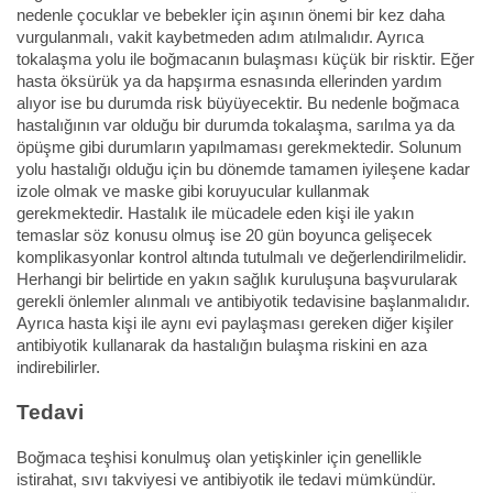
nedenle çocuklar ve bebekler için aşının önemi bir kez daha
vurgulanmalı, vakit kaybetmeden adım atılmalıdır. Ayrıca
tokalaşma yolu ile boğmacanın bulaşması küçük bir risktir. Eğer
hasta öksürük ya da hapşırma esnasında ellerinden yardım
alıyor ise bu durumda risk büyüyecektir. Bu nedenle boğmaca
hastalığının var olduğu bir durumda tokalaşma, sarılma ya da
öpüşme gibi durumların yapılmaması gerekmektedir. Solunum
yolu hastalığı olduğu için bu dönemde tamamen iyileşene kadar
izole olmak ve maske gibi koruyucular kullanmak
gerekmektedir. Hastalık ile mücadele eden kişi ile yakın
temaslar söz konusu olmuş ise 20 gün boyunca gelişecek
komplikasyonlar kontrol altında tutulmalı ve değerlendirilmelidir.
Herhangi bir belirtide en yakın sağlık kuruluşuna başvurularak
gerekli önlemler alınmalı ve antibiyotik tedavisine başlanmalıdır.
Ayrıca hasta kişi ile aynı evi paylaşması gereken diğer kişiler
antibiyotik kullanarak da hastalığın bulaşma riskini en aza
indirebilirler.
Tedavi
Boğmaca teşhisi konulmuş olan yetişkinler için genellikle
istirahat, sıvı takviyesi ve antibiyotik ile tedavi mümkündür.