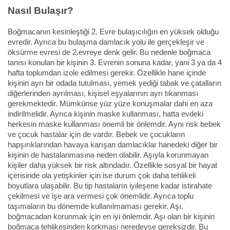
Nasıl Bulaşır?
Boğmacanın kesinleştiği 2. Evre bulaşıcılığın en yüksek olduğu
evredir. Ayrıca bu bulaşma damlacık yolu ile gerçekleşir ve
öksürme evresi de 2.evreye denk gelir. Bu nedenle boğmaca
tanısı konulan bir kişinin 3. Evrenin sonuna kadar, yani 3 ya da 4
hafta toplumdan izole edilmesi gerekir. Özellikle hane içinde
kişinin ayrı bir odada tutulması, yemek yediği tabak ve çatalların
diğerlerinden ayrılması, kişisel eşyalarının ayrı tıkanması
gerekmektedir. Mümkünse yüz yüze konuşmalar dahi en aza
indirilmelidir. Ayrıca kişinin maske kullanması, hatta evdeki
herkesin maske kullanması önemli bir önlemdir. Aynı risk bebek
ve çocuk hastalar için de vardır. Bebek ve çocukların
hapşırıklarından havaya karışan damlacıklar hanedeki diğer bir
kişinin de hastalanmasına neden olabilir. Aşıyla korunmayan
kişiler daha yüksek bir risk altındadır. Özellikle sosyal bir hayat
içerisinde ola yetişkinler için ise durum çok daha tehlikeli
boyutlara ulaşabilir. Bu tip hastaların iyileşene kadar istirahate
çekilmesi ve işe ara vermesi çok önemlidir. Ayrıca toplu
taşımaların bu dönemde kullanılmaması gerekir. Aşı,
boğmacadan korunmak için en iyi önlemdir. Aşı olan bir kişinin
boğmaca tehlikesinden korkması neredeyse gereksizdir. Bu