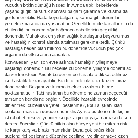
vücudun bitkin düştüğü hissedilir. Ayrıca tıpkı bebeklerde
yaşandığı gibi öksürük sonrası balgam çıkarma ve kusma da
gözlemlenebilir. Hatta koyu balgam çıkarma gibi durumlar
yemek esnasında da yaşanabilir. Genellikle mide kanallarının da
etkilendiği bu dönem ağır boğmaca nöbetlerinin geçirildiği
dönemdir. Muhakkak en yakın sağlık kuruluşuna başvurulması
ve hastalığın kontrol altında tutulması gerekmektedir. Çünkü
hastalığa neden olan mikrop bu dönemde vücudun pek çok
organını da etkisi altına alacaktır.
Konvalesan, yani son evre aslında hastalığın iyileşmeye
başladığı dönemdir. Bu nedenle bu döneme iyileşme dönemi adı
da verilmektedir. Ancak bu dönemde hastalara dikkat edilmez
ise hastalık tekrarlayabilir. Bu dönemde öksürük krizleri biraz
daha azalır. Balgam ve kusma istekleri azalarak bitme
noktasına gelir. Tabi hastanın bu döneme ne zaman geçeceği
tamamen kendisine bağlıdır. Özellikle hastalık evresinde
dinlenmek, düzenli ve yeterli beslenmek, kötü alışkanlıkları
sonlandırmak son derece önemlidir. Ayrıca bu dönemde kişinin
istirahat etmesi ve yeniden soğuk algınlığı yaşamaması da son
derece önemlidir. Çünkü bitkin olan bünye yeni bir mikrop riski
ile karşı karşıya bırakılmamalıdır. Daha çok bağışıklığı
güçlendirici beslenme düzenine geçilmeli ve dinlenmeye özen