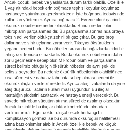
Ancak çocuk, bebek ve yaşlılarda durum farklı olabilir. Özellikle
1 yaş altındaki bebeklerin boğmaca teşhisi koyulur koyulmaz
hastaneye yatırılması gerekmektedir. İşte boğmaca tedavisinde
kullanılan yöntemler. Ayrıca boğmaca 2. Evrede oldukça ciddi
öksürük nöbetlerine neden olmaktadır. Bunun nedeni ölen
mikropların parçalanmasıdır. Bu parçalanma sonrasında ortaya
toksin adı verilen oldukça zehirli bir gaz çıkar. Bu gaz broş
dallarına ve sinir uçlarına zarar verir. Tıkayıcı öksürüklerin
yegâne nedeni budur. Bu nöbetler sırasında boğazlarda ciddi bir
tahriş söz konusu olmaktadır. Bu da öksürük nöbetlerinin daha
zorlu geçmesine sebep olur. Mikrobun ölüm ve parçalanma
süreci belirsiz olduğu için öksürük nöbetleri de aynı şekilde
belirsiz seyreder. Bu nedenle öksürük nöbetlerinin olabildiğince
kısa sürmesi ve daha az tahribata sebep olması nedeni ile
öksürük ilaçları verilebilmektedir. Ayrıca ateşli vakalarda da yine
ateş düşürücü ilaçların kullanılması uygundur. Bu ilaçlar
hastalığın şiddetini azaltacak ve hastaya enerji verecektir. Bu
sayede mikrobun vücuttan atılma süreci de azalmış olacaktır.
Ancak kesinlikle bu ilaçlar doktor kontrolünde olmadan
verilmemelidir. Eğer doktor oluşabilecek herhangi bir
komplikasyon görmez ise bu durumda öksürüğün hafiflemesi
adına bazı önlemler alabilir. Ancak özellikle bebek ve küçük
çocuklarda, doktor kontrolü dışında kesinlikle öksürük şurubu