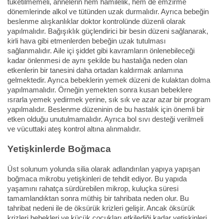
tüketilmemeli, annelerin hem hamilelik, hem de emzirme
dönemlerinde alkol ve tütünden uzak durmalıdır. Ayrıca bebeğin
beslenme alışkanlıklar doktor kontrolünde düzenli olarak
yapılmalıdır. Bağışıklık güçlendirici bir besin düzeni sağlanarak,
kirli hava gibi etmenlerden bebeğin uzak tutulması
sağlanmalıdır. Aile içi şiddet gibi kavramların önlenebileceği
kadar önlenmesi de aynı şekilde bu hastalığa neden olan
etkenlerin bir tanesini daha ortadan kaldırmak anlamına
gelmektedir. Ayrıca bebeklerin yemek düzeni de kulaktan dolma
yapılmamalıdır. Örneğin yemekten sonra kusan bebeklere
ısrarla yemek yedirmek yerine, sık sık ve azar azar bir program
yapılmalıdır. Beslenme düzeninin de bu hastalık için önemli bir
etken olduğu unutulmamalıdır. Ayrıca bol sıvı desteği verilmeli
ve vücuttaki ateş kontrol altına alınmalıdır.
Yetişkinlerde Boğmaca
Üst solunum yolunda silia olarak adlandırılan yapıya yapışan
boğmaca mikrobu yetişkinleri de tehdit ediyor. Bu yapıda
yaşamını rahatça sürdürebilen mikrop, kuluçka süresi
tamamlandıktan sonra müthiş bir tahribata neden olur. Bu
tahribat nedeni ile de öksürük krizleri gelişir. Ancak öksürük
krizleri bebekleri ve küçük çocukları etkilediği kadar yetişkinleri