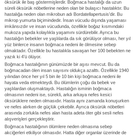
öksürük ile baş göstermişlerdir. Boğmaca hastalığı da uzun
süreli öksürük nöbetlerine neden olan bir bulaşıcı hastalıktır. Bu
hastalığa neden olan mikrobun adı Bordatellapertusis’dir. Bu
mikrop yumurta biçimindedir. İnsan vücudu dışında yaşaması
imkânsızdır ve insan vücudunda, özellikle boğaz kısmındaki
mukoza yapıda kolaylıkla yaşamını sürdürebilir. Ayrıca bu
hastalığın bebekler ve yaşlılarda da sık görülüyor olması, her yıl
yüz binlerce insanın boğmaca nedeni ile ölmesine sebep
olmaktadır. Özellikle bu hastalıkla savaşan her 100 bebekten ne
yazık ki 4’ü ölüyor.
Boğmaca hastalığının günümüzde bir aşısı mevcut. Bu da
boğmacadan ölen insan sayısını oldukça azalttı. Özellikle 1940
yılından önce her yıl 5 bin ile 10 bin kişi boğmaca nedeni ile
hayata veda etmekteydi. Bu ölümlerin çoğu da bebek ve
yaşlılardan oluşmaktaydı. Hastalığın isminin boğmaca
olmasının nedeni ise, sürekli, arka arkaya nefes kesici
öksürüklere neden olmasıdır. Hasta aynı zamanda konuşurken
ve nefes alırken de güçlük çekebilir. Ayrıca öksürük nöbetleri
arasında zorlukla nefes alan hasta adeta öter gibi sesli nefes
alışverişleri gerçekleştirir.
Boğmaca hastalığının ölümlere neden olmasına sebep
akciğerleri etkiliyor olmasıdır. Hatta diğer organlar üzerinde de