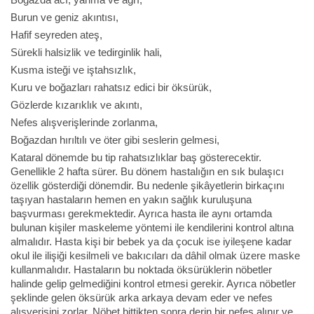
Burun ve geniz akıntısı,
Hafif seyreden ateş,
Sürekli halsizlik ve tedirginlik hali,
Kusma isteği ve iştahsızlık,
Kuru ve boğazları rahatsız edici bir öksürük,
Gözlerde kızarıklık ve akıntı,
Nefes alışverişlerinde zorlanma,
Boğazdan hırıltılı ve öter gibi seslerin gelmesi,
Kataral dönemde bu tip rahatsızlıklar baş gösterecektir.
Genellikle 2 hafta sürer. Bu dönem hastalığın en sık bulaşıcı
özellik gösterdiği dönemdir. Bu nedenle şikâyetlerin birkaçını
taşıyan hastaların hemen en yakın sağlık kuruluşuna
başvurması gerekmektedir. Ayrıca hasta ile aynı ortamda
bulunan kişiler maskeleme yöntemi ile kendilerini kontrol altına
almalıdır. Hasta kişi bir bebek ya da çocuk ise iyileşene kadar
okul ile ilişiği kesilmeli ve bakıcıları da dâhil olmak üzere maske
kullanmalıdır. Hastaların bu noktada öksürüklerin nöbetler
halinde gelip gelmediğini kontrol etmesi gerekir. Ayrıca nöbetler
şeklinde gelen öksürük arka arkaya devam eder ve nefes
alışverişini zorlar. Nöbet bittikten sonra derin bir nefes alınır ve