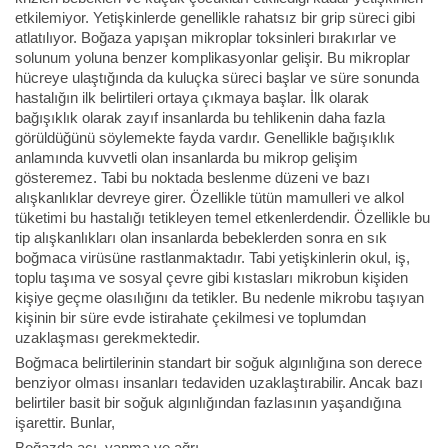
etkilemiyor. Yetişkinlerde genellikle rahatsız bir grip süreci gibi
atlatılıyor. Boğaza yapışan mikroplar toksinleri bırakırlar ve
solunum yoluna benzer komplikasyonlar gelişir. Bu mikroplar
hücreye ulaştığında da kuluçka süreci başlar ve süre sonunda
hastalığın ilk belirtileri ortaya çıkmaya başlar. İlk olarak
bağışıklık olarak zayıf insanlarda bu tehlikenin daha fazla
görüldüğünü söylemekte fayda vardır. Genellikle bağışıklık
anlamında kuvvetli olan insanlarda bu mikrop gelişim
gösteremez. Tabi bu noktada beslenme düzeni ve bazı
alışkanlıklar devreye girer. Özellikle tütün mamulleri ve alkol
tüketimi bu hastalığı tetikleyen temel etkenlerdendir. Özellikle bu
tip alışkanlıkları olan insanlarda bebeklerden sonra en sık
boğmaca virüsüne rastlanmaktadır. Tabi yetişkinlerin okul, iş,
toplu taşıma ve sosyal çevre gibi kıstasları mikrobun kişiden
kişiye geçme olasılığını da tetikler. Bu nedenle mikrobu taşıyan
kişinin bir süre evde istirahate çekilmesi ve toplumdan
uzaklaşması gerekmektedir.
Boğmaca belirtilerinin standart bir soğuk algınlığına son derece
benziyor olması insanları tedaviden uzaklaştırabilir. Ancak bazı
belirtiler basit bir soğuk algınlığından fazlasının yaşandığına
işarettir. Bunlar,
Boğazda acı, yanma ve ağrı,