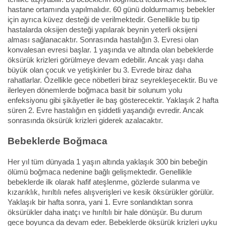
hastane ortamında yapılmalıdır. 60 günü doldurmamış bebekler
için ayrıca küvez desteği de verilmektedir. Genellikle bu tip
hastalarda oksijen desteği yapılarak beynin yeterli oksijeni
alması sağlanacaktır. Sonrasında hastalığın 3. Evresi olan
konvalesan evresi başlar. 1 yaşında ve altında olan bebeklerde
öksürük krizleri görülmeye devam edebilir. Ancak yaşı daha
büyük olan çocuk ve yetişkinler bu 3. Evrede biraz daha
rahatlarlar. Özellikle gece nöbetleri biraz seyrekleşecektir. Bu ve
ilerleyen dönemlerde boğmaca basit bir solunum yolu
enfeksiyonu gibi şikâyetler ile baş gösterecektir. Yaklaşık 2 hafta
süren 2. Evre hastalığın en şiddetli yaşandığı evredir. Ancak
sonrasında öksürük krizleri giderek azalacaktır.
Bebeklerde Boğmaca
Her yıl tüm dünyada 1 yaşın altında yaklaşık 300 bin bebeğin
ölümü boğmaca nedenine bağlı gelişmektedir. Genellikle
bebeklerde ilk olarak hafif ateşlenme, gözlerde sulanma ve
kızarıklık, hırıltılı nefes alışverişleri ve kesik öksürükler görülür.
Yaklaşık bir hafta sonra, yani 1. Evre sonlandıktan sonra
öksürükler daha inatçı ve hırıltılı bir hale dönüşür. Bu durum
gece boyunca da devam eder. Bebeklerde öksürük krizleri uyku