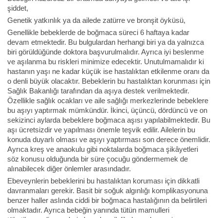
şiddet,
Genetik yatkınlık ya da ailede zatürre ve bronşit öyküsü,
Genellikle bebeklerde de boğmaca süreci 6 haftaya kadar
devam etmektedir. Bu bulgulardan herhangi biri ya da yalnızca
biri görüldüğünde doktora başvurulmalıdır. Ayrıca iyi beslenme
ve aşılanma bu riskleri minimize edecektir. Unutulmamalıdır ki
hastanın yaşı ne kadar küçük ise hastalıktan etkilenme oranı da
o denli büyük olacaktır. Bebeklerin bu hastalıktan korunması için
Sağlık Bakanlığı tarafından da aşıya destek verilmektedir.
Özellikle sağlık ocakları ve aile sağlığı merkezlerinde bebeklere
bu aşıyı yaptırmak mümkündür. İkinci, üçüncü, dördüncü ve on
sekizinci aylarda bebeklere boğmaca aşısı yapılabilmektedir. Bu
aşı ücretsizdir ve yapılması önemle teşvik edilir. Ailelerin bu
konuda duyarlı olması ve aşıyı yaptırması son derece önemlidir.
Ayrıca kreş ve anaokulu gibi noktalarda boğmaca şikâyetleri
söz konusu olduğunda bir süre çocuğu göndermemek de
alınabilecek diğer önlemler arasındadır.
Ebeveynlerin bebeklerini bu hastalıktan koruması için dikkatli
davranmaları gerekir. Basit bir soğuk algınlığı komplikasyonuna
benzer haller aslında ciddi bir boğmaca hastalığının da belirtileri
olmaktadır. Ayrıca bebeğin yanında tütün mamulleri