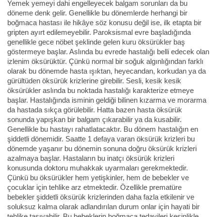
Yemek yemeyi dahi engelleyecek balgam sorunları da bu
döneme denk gelir. Genellikle bu dönemlerde herhangi bir
boğmaca hastası ile hikâye söz konusu değil ise, ilk etapta bir
gripten ayırt edilemeyebilir. Paroksismal evre başladığında
genellikle gece nöbet şeklinde gelen kuru öksürükler baş
göstermeye başlar. Aslında bu evrede hastalığı belli edecek olan
izlenim öksürüktür. Çünkü normal bir soğuk algınlığından farklı
olarak bu dönemde hasta ışıktan, heyecandan, korkudan ya da
gürültüden öksürük krizlerine girebilir. Sesli, kesik kesik
öksürükler aslında bu noktada hastalığı karakterize etmeye
başlar. Hastalığında isminin geldiği bilinen kızarma ve morarma
da hastada sıkça görülebilir. Hatta bazen hasta öksürük
sonunda yapışkan bir balgam çıkarabilir ya da kusabilir.
Genellikle bu hastayı rahatlatacaktır. Bu dönem hastalığın en
şiddetli dönemidir. Saatte 1 defaya varan öksürük krizleri bu
dönemde yaşanır bu dönemin sonuna doğru öksürük krizleri
azalmaya başlar. Hastaların bu inatçı öksürük krizleri
konusunda doktoru muhakkak uyarmaları gerekmektedir.
Çünkü bu öksürükler hem yetişkinler, hem de bebekler ve
çocuklar için tehlike arz etmektedir. Özellikle prematüre
bebekler şiddetli öksürük krizlerinden daha fazla etkilenir ve
soluksuz kalma olarak adlandırılan durum onlar için hayati bir
tehlike taşıyabilir. Bu bebeklerin boğmaca tedavileri kesinlikle