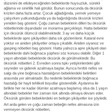
düzenini de etkileyeceğinden bebeklerde huysuzluk, sürekli
ağlama ve sinirlilik hali görülür. Bunun sonucunda da öksürük
krizleri daha fazla artar. Çocuk ağladığında, yemek yemeye
çalışırken yutkunduğunda ya da bağırdığında öksürük krizleri
yeniden baş gösterir. Çoğu zaman bebeklerin dilleri bu öksürük
nöbetlerinde dışarıdadır ve morarma gerçekleşir. Hatta bebekler
için öksürük ölümcül olabilmektedir. 3 ay ve daha küçük
bebeklerde apre şikâyetleri daha sık gözlemlenir. Kataral evre
yoktur ve aniden şikâyetler ortaya çıkabilir. Aniden siyanoz ve
gasping nöbetleri baş gösterir. Hatta yalnızca apre şikâyeti olan
bebeklerde dahi boğmaca şüphesi söz konusu olabilir. Diğer 1
yaşın altındaki bebeklerde öksürük de görülmektedir. Bu
öksürük nöbetleri 2. Evreden sonra tıpkı yetişkinlerdeki gibi
seyreder ve giderek azalmaya başlar. Ayrıca hırıltılı nefes ve
salgı da yine boğmaca hastalığının bebeklerdeki belirtileri
arasında yer almaktadır. Bu nedenle bebeklerde boğmaca
hastalığı bir hayli tehlikeli boyutlar gösterebilir. Aşılanma ile
birlikte her ne kadar ölümler azalmaya başlamış olsa da 1 yaşın
altındaki bebekler her zaman risk altında olmaya devam eder.
Öksürük görülen bebeklerdeki en belirgin şikâyetler ise şöyledir,
Art arda gelen ve çoğu zaman bebeğin nefes almasına izin
vermeyen öksürük nöbetleri,