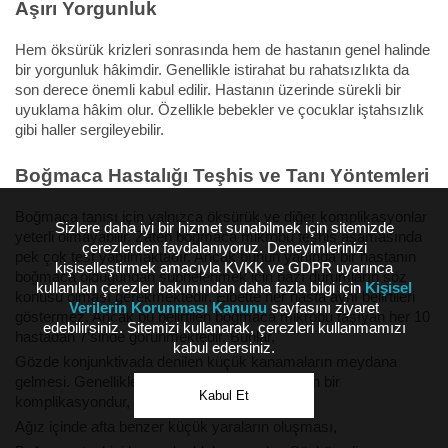
Aşırı Yorgunluk
Hem öksürük krizleri sonrasında hem de hastanın genel halinde
bir yorgunluk hâkimdir. Genellikle istirahat bu rahatsızlıkta da
son derece önemli kabul edilir. Hastanın üzerinde sürekli bir
uyuklama hâkim olur. Özellikle bebekler ve çocuklar iştahsızlık
gibi haller sergileyebilir.
Boğmaca Hastalığı Teşhis ve Tanı Yöntemleri
Boğmaca tanısı için yalnızca öksürük ve diğer komplikasyonlar
Sizlere daha iyi bir hizmet sunabilmek için sitemizde
yeterli olmayabilir. Zaten boğmaca mikrobu teşhis aşamasında
çerezlerden faydalanıyoruz. Deneyimlerinizi
pek çok test yapılmaktadır. Ancak bunun yanında bir hastanın
kişiselleştirmek amacıyla KVKK ve GDPR uyarınca
boğmaca olduğundan şüphelenmek için bazı durumların söz
kullanılan çerezler bakımından daha fazla bilgi için
Kişisel
konusu olması gerekmektedir. Elbette her hasta aynı belirtileri
Verilerin Korunması Kanunu
sayfasını ziyaret
göstermez. Ancak bu belirtilen boğmaca mikrobu taşıyan her 10
edebilirsiniz. Sitemizi kullanarak, çerezleri kullanmamızı
hastadan 7’sinde görünmektedir. Bunlar,
kabul edersiniz.
Gözde konjunktivada denilen küçük kanamaların meydana
gelmesi. Genellikle öksürük sırasında yaşanan bir
Kabul Et
komplikasyondur,
Ağız içinde afta benzer küçük yaraların oluşması,