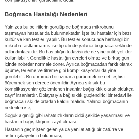
Boğmaca Hastalığı Nedenleri
Yalnızca bu belirtilerin görülüp de boğmaca mikrobunu
taşımayan hastalar da bulunmaktadır. İşte bu hastalar için bazı
kültür ve kan testleri yapılır. Bu testler sonucunda herhangi bir
mikroba rastlanmamış ise tıp dilinde yalancı boğmaca şeklinde
adlandırılacaktır. Bu hastalığın tedavisinde de yine antibiyotikler
kullanılabilir. Genellikle hastalığın evreleri olmaz ve birkaç gün
içinde nöbetler normale döner. Ayrıca boğmacadan farklı olarak
üşüme, terleme ve titreme gibi komplikasyonlar da yine
görülebilir. Bu durumda bir uzmana görünmek ne net teşhisi
öğrenmek son derece önemlidir. Ayrıca sık sık bu
komplikasyonlar gözlemlenen insanlar bağışıklık olarak oldukça
zayıf insanlardır. Dolayısıyla bağışıklık güçlendirici bir tedavi ile
boğmaca riski de ortadan kaldırılmalıdır. Yalancı boğmacanın
nedenleri ise,
Soğuk algınlığı gibi rahatsızlıkların ciddi şekilde yaşanması ve
hastanın bağışıklığının zayıf olması,
Hastanın geçmişten gelen ya da yeni atlattığı bir zatürre ve
astım şikâyetinin bulunması,