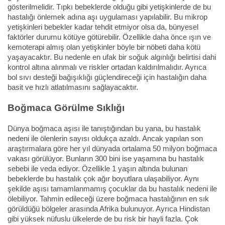
gösterilmelidir. Tıpkı bebeklerde olduğu gibi yetişkinlerde de bu
hastalığı önlemek adına aşı uygulaması yapılabilir. Bu mikrop
yetişkinleri bebekler kadar tehdit etmiyor olsa da, bünyesel
faktörler durumu kötüye götürebilir. Özellikle daha önce ışın ve
kemoterapi almış olan yetişkinler böyle bir nöbeti daha kötü
yaşayacaktır. Bu nedenle en ufak bir soğuk algınlığı belirtisi dahi
kontrol altına alınmalı ve riskler ortadan kaldırılmalıdır. Ayrıca
bol sıvı desteği bağışıklığı güçlendireceği için hastalığın daha
basit ve hızlı atlatılmasını sağlayacaktır.
Boğmaca Görülme Sıklığı
Dünya boğmaca aşısı ile tanıştığından bu yana, bu hastalık
nedeni ile ölenlerin sayısı oldukça azaldı. Ancak yapılan son
araştırmalara göre her yıl dünyada ortalama 50 milyon boğmaca
vakası görülüyor. Bunların 300 bini ise yaşamına bu hastalık
sebebi ile veda ediyor. Özellikle 1 yaşın altında bulunan
bebeklerde bu hastalık çok ağır boyutlara ulaşabiliyor. Aynı
şekilde aşısı tamamlanmamış çocuklar da bu hastalık nedeni ile
ölebiliyor. Tahmin edileceği üzere boğmaca hastalığının en sık
görüldüğü bölgeler arasında Afrika bulunuyor. Ayrıca Hindistan
gibi yüksek nüfuslu ülkelerde de bu risk bir hayli fazla. Çok