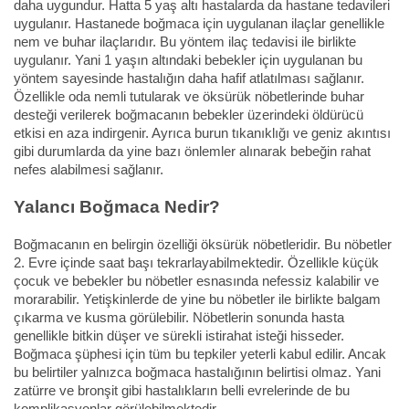
daha uygundur. Hatta 5 yaş altı hastalarda da hastane tedavileri
uygulanır. Hastanede boğmaca için uygulanan ilaçlar genellikle
nem ve buhar ilaçlarıdır. Bu yöntem ilaç tedavisi ile birlikte
uygulanır. Yani 1 yaşın altındaki bebekler için uygulanan bu
yöntem sayesinde hastalığın daha hafif atlatılması sağlanır.
Özellikle oda nemli tutularak ve öksürük nöbetlerinde buhar
desteği verilerek boğmacanın bebekler üzerindeki öldürücü
etkisi en aza indirgenir. Ayrıca burun tıkanıklığı ve geniz akıntısı
gibi durumlarda da yine bazı önlemler alınarak bebeğin rahat
nefes alabilmesi sağlanır.
Yalancı Boğmaca Nedir?
Boğmacanın en belirgin özelliği öksürük nöbetleridir. Bu nöbetler
2. Evre içinde saat başı tekrarlayabilmektedir. Özellikle küçük
çocuk ve bebekler bu nöbetler esnasında nefessiz kalabilir ve
morarabilir. Yetişkinlerde de yine bu nöbetler ile birlikte balgam
çıkarma ve kusma görülebilir. Nöbetlerin sonunda hasta
genellikle bitkin düşer ve sürekli istirahat isteği hisseder.
Boğmaca şüphesi için tüm bu tepkiler yeterli kabul edilir. Ancak
bu belirtiler yalnızca boğmaca hastalığının belirtisi olmaz. Yani
zatürre ve bronşit gibi hastalıkların belli evrelerinde de bu
komplikasyonlar görülebilmektedir.