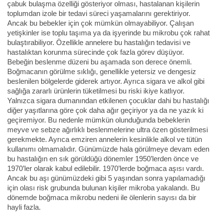
çabuk bulaşma özelliği gösteriyor olması, hastalanan kişilerin
toplumdan izole bir tedavi süreci yaşamalarını gerektiriyor.
Ancak bu bebekler için çok mümkün olmayabiliyor. Çalışan
yetişkinler ise toplu taşıma ya da işyerinde bu mikrobu çok rahat
bulaştırabiliyor. Özellikle annelere bu hastalığın tedavisi ve
hastalıktan korunma sürecinde çok fazla görev düşüyor.
Bebeğin beslenme düzeni bu aşamada son derece önemli.
Boğmacanın görülme sıklığı, genellikle yetersiz ve dengesiz
beslenilen bölgelerde giderek artıyor. Ayrıca sigara ve alkol gibi
sağlığa zararlı ürünlerin tüketilmesi bu riski ikiye katlıyor.
Yalnızca sigara dumanından etkilenen çocuklar dahi bu hastalığı
diğer yaşıtlarına göre çok daha ağır geçiriyor ya da ne yazık ki
geçiremiyor. Bu nedenle mümkün olunduğunda bebeklerin
meyve ve sebze ağırlıklı beslenmelerine ultra özen gösterilmesi
gerekmekte. Ayrıca emziren annelerin kesinlikle alkol ve tütün
kullanımı olmamalıdır. Günümüzde hala görülmeye devam eden
bu hastalığın en sık görüldüğü dönemler 1950’lerden önce ve
1970’ler olarak kabul edilebilir. 1970’lerde boğmaca aşısı vardı.
Ancak bu aşı günümüzdeki gibi 5 yaşından sonra yapılamadığı
için olası risk grubunda bulunan kişiler mikroba yakalandı. Bu
dönemde boğmaca mikrobu nedeni ile ölenlerin sayısı da bir
hayli fazla.