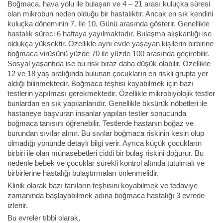
Boğmaca, hava yolu ile bulaşan ve 4 – 21 arası kuluçka süresi
olan mikrobun neden olduğu bir hastalıktır. Ancak en sık kendini
kuluçka döneminin 7. İle 10. Günü arasında gösterir. Genellikle
hastalık süreci 6 haftaya yayılmaktadır. Bulaşma alışkanlığı ise
oldukça yüksektir. Özellikle aynı evde yaşayan kişilerin birbirine
boğmaca virüsünü yüzde 70 ile yüzde 100 arasında geçirebilir.
Sosyal yaşantıda ise bu risk biraz daha düşük olabilir. Özellikle
12 ve 18 yaş aralığında bulunan çocukların en riskli grupta yer
aldığı bilinmektedir. Boğmaca teşhisi koyabilmek için bazı
testlerin yapılması gerekmektedir. Özellikle mikrobiyolojik testler
bunlardan en sık yapılanlarıdır. Genellikle öksürük nöbetleri ile
hastaneye başvuran insanlar yapılan testler sonucunda
boğmaca tanısını öğrenebilir. Testlerde hastanın boğaz ve
burundan sıvılar alınır. Bu sıvılar boğmaca riskinin kesin olup
olmadığı yönünde detaylı bilgi verir. Ayrıca küçük çocukların
birbiri ile olan münasebetleri ciddi bir bulaş riskini doğurur. Bu
nedenle bebek ve çocuklar sürekli kontrol altında tutulmalı ve
birbirlerine hastalığı bulaştırmaları önlenmelidir.
Klinik olarak bazı tanıların teşhisini koyabilmek ve tedaviye
zamanında başlayabilmek adına boğmaca hastalığı 3 evrede
izlenir.
Bu evreler tıbbi olarak,