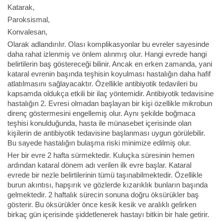
Katarak,
Paroksismal,
Konvalesan,
Olarak adlandırılır. Olası komplikasyonlar bu evreler sayesinde
daha rahat izlenmiş ve önlem alınmış olur. Hangi evrede hangi
belirtilerin baş göstereceği bilinir. Ancak en erken zamanda, yani
kataral evrenin başında teşhisin koyulması hastalığın daha hafif
atlatılmasını sağlayacaktır. Özellikle antibiyotik tedavileri bu
kapsamda oldukça etkili bir ilaç yöntemidir. Antibiyotik tedavisine
hastalığın 2. Evresi olmadan başlayan bir kişi özellikle mikrobun
direnç göstermesini engellemiş olur. Aynı şekilde boğmaca
teşhisi konulduğunda, hasta ile münasebet içerisinde olan
kişilerin de antibiyotik tedavisine başlanması uygun görülebilir.
Bu sayede hastalığın bulaşma riski minimize edilmiş olur.
Her bir evre 2 hafta sürmektedir. Kuluçka süresinin hemen
ardından kataral dönem adı verilen ilk evre başlar. Kataral
evrede bir nezle belirtilerinin tümü taşınabilmektedir. Özellikle
burun akıntısı, hapşırık ve gözlerde kızarıklık bunların başında
gelmektedir. 2 haftalık sürecin sonuna doğru öksürükler baş
gösterir. Bu öksürükler önce kesik kesik ve aralıklı gelirken
birkaç gün içerisinde şiddetlenerek hastayı bitkin bir hale getirir.