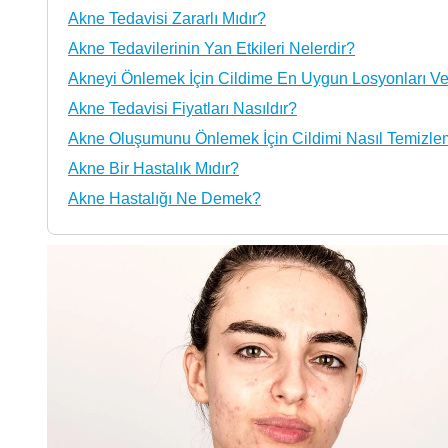
Akne Tedavisi Zararlı Mıdır?
Akne Tedavilerinin Yan Etkileri Nelerdir?
Akneyi Önlemek İçin Cildime En Uygun Losyonları Ve 
Akne Tedavisi Fiyatları Nasıldır?
Akne Oluşumunu Önlemek İçin Cildimi Nasıl Temizle
Akne Bir Hastalık Mıdır?
Akne Hastalığı Ne Demek?