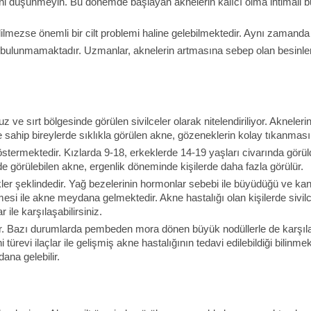
ni düşünmeyin. Bu dönemde başlayan aknelerin kalıcı olma ihtimali bu
ezse önemli bir cilt problemi haline gelebilmektedir. Aynı zamanda ak
ilgi bulunmamaktadır. Uzmanlar, aknelerin artmasına sebep olan besin
e sırt bölgesinde görülen sivilceler olarak nitelendiriliyor. Aknelerin
 sahip bireylerde sıklıkla görülen akne, gözeneklerin kolay tıkanması il
östermektedir. Kızlarda 9-18, erkeklerde 14-19 yaşları civarında görül
de görülebilen akne, ergenlik döneminde kişilerde daha fazla görülür.
r şeklindedir. Yağ bezelerinin hormonlar sebebi ile büyüdüğü ve kana
si ile akne meydana gelmektedir. Akne hastalığı olan kişilerde sivilce
 ile karşılaşabilirsiniz.
r. Bazı durumlarda pembeden mora dönen büyük nodüllerle de karşılaşıla
türevi ilaçlar ile gelişmiş akne hastalığının tedavi edilebildiği bilin
ana gelebilir.