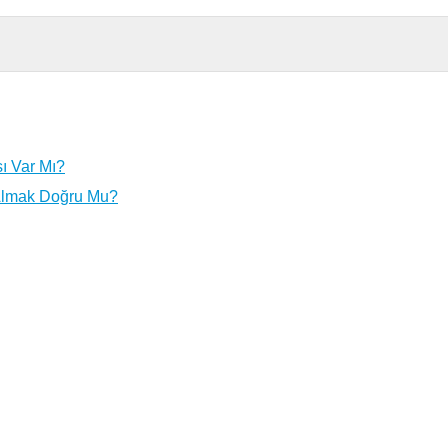
ı Var Mı?
 Almak Doğru Mu?