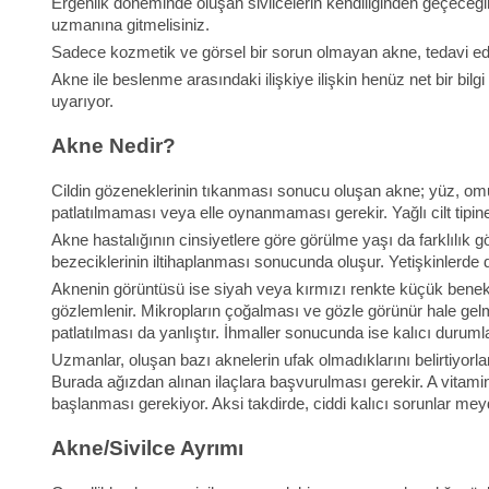
Ergenlik döneminde oluşan sivilcelerin kendiliğinden geçeceği
uzmanına gitmelisiniz.
Sadece kozmetik ve görsel bir sorun olmayan akne, tedavi edilm
Akne ile beslenme arasındaki ilişkiye ilişkin henüz net bir b
uyarıyor.
Akne Nedir?
Cildin gözeneklerinin tıkanması sonucu oluşan akne; yüz, omuz v
patlatılmaması veya elle oynanmaması gerekir. Yağlı cilt tipine
Akne hastalığının cinsiyetlere göre görülme yaşı da farklılık g
bezeciklerinin iltihaplanması sonucunda oluşur. Yetişkinlerde 
Aknenin görüntüsü ise siyah veya kırmızı renkte küçük benekle
gözlemlenir. Mikropların çoğalması ve gözle görünür hale gelme
patlatılması da yanlıştır. İhmaller sonucunda ise kalıcı durumlar
Uzmanlar, oluşan bazı aknelerin ufak olmadıklarını belirtiyorla
Burada ağızdan alınan ilaçlara başvurulması gerekir. A vitamini 
başlanması gerekiyor. Aksi takdirde, ciddi kalıcı sorunlar meyd
Akne/Sivilce Ayrımı