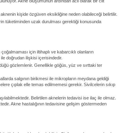
lunuyor. Akne oluşumunun ardından acil olarak bir cilt
nenin kişide özgüven eksikliğine neden olabileceği belirtilir.
lerin tüketiminden uzak durulması gerektiği konusunda
 çoğalmaması için iltihaplı ve kabarcıklı olanların
e doğrudan ilişkisi içerisindedir.
düğü gözlemlenir. Genellikle göğüs, yüz ve sırttaki ter
llarda salgının birikmesi ile mikropların meydana geldiği
lere çıplak elle temas edilmemesi gerekir. Sivilcelerin sıkıp
bilmektedir. Belirtilen aknelerin tedavisi ise ilaç ile olmaz.
mektedir. Akne hastalığının tedavisine gelişim göstermeden