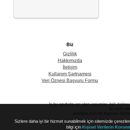
Biz
Gizlilik
Hakkımızda
İletişim
Kullanım Şartnamesi
Veri Öznesi Başvuru Formu
İş bu sayfada yer alan yorumlar, ilgili dokto
Bu web site
ameliyat.com bir başvuru hizme
Sizlere daha iyi bir hizmet sunabilmek için sitemizde çerez
bilgi için
Kişisel Verilerin Koru