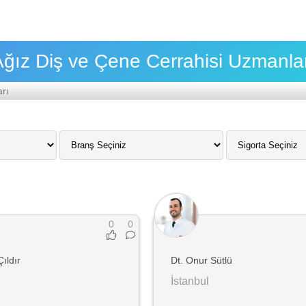
ğız Diş ve Çene Cerrahisi Uzmanla
rı
0
0
Çıldır
Dt. Onur Sütlü
İstanbul