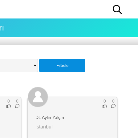
rı
Filtrele
0
0
0
0
Dt. Aylin Yalçın
İstanbul