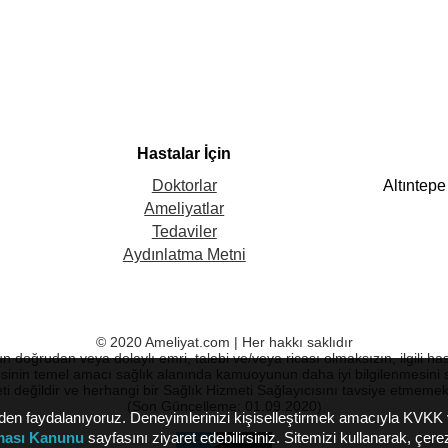
Hastalar İçin
Altıntep
Doktorlar
Ameliyatlar
Tedaviler
Aydınlatma Metni
© 2020 Ameliyat.com | Her hakkı saklıdır
run doğrudan veya dolaylı emri, talebi ve/veya ricası olmaksızın, ilgili h
sinin temel amacı sağlık alanında kamuoyunun daha iyi bilgilenmesini 
ti değildir ve herhangi bir Sağlık Hizmeti Sağlayıcısını tavsiye etmeme
(Son Güncelleme: 01.09.2020)
lerden faydalanıyoruz. Deneyimlerinizi kişiselleştirmek amacıyla KVK
nması Kanunu
sayfasını ziyaret edebilirsiniz. Sitemizi kullanarak, çer