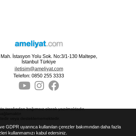
e Mah. İstasyon Yolu Sok. No:3/1-130 Maltepe,
İstanbul Türkiye
iletisim@ameliyat.com
Telefon: 0850 255 3333
asta tarafından bağımsız olarak yazılmaktadır.
sağlamaktır.
ktedir veya desteklememektedir.
K ve GDPR uyarınca kullanılan çerezler bakımından daha fazla
ezleri kullanmamızı kabul edersiniz.