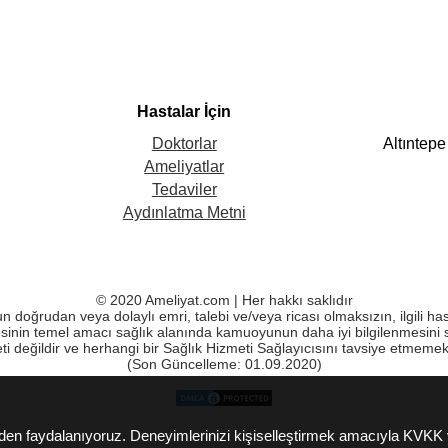
Hastalar İçin
Altıntep
Doktorlar
Ameliyatlar
Tedaviler
Aydınlatma Metni
© 2020 Ameliyat.com | Her hakkı saklıdır
run doğrudan veya dolaylı emri, talebi ve/veya ricası olmaksızın, ilgili h
sinin temel amacı sağlık alanında kamuoyunun daha iyi bilgilenmesini 
ti değildir ve herhangi bir Sağlık Hizmeti Sağlayıcısını tavsiye etmeme
(Son Güncelleme: 01.09.2020)
lerden faydalanıyoruz. Deneyimlerinizi kişiselleştirmek amacıyla KVK