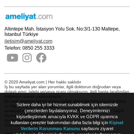
Altıntepe Mah. İstasyon Yolu Sok. No:3/1-130 Maltepe,
İstanbul Türkiye
iletisim@ameliyat.com
Telefon: 0850 255 3333
© 2020 Ameliyat.com | Her hakkı saklıdır
İş bu sayfada yer alan yorumlar, ilgili doktorun doğrudan veya
dolaylı emri, talebi ve/veya ricası olmaksızın, ilgili hasta tarafından
bağımsız olarak yazılmaktadır.
Bu web sitesinin temel amacı sağlık alanında kamuoyunun daha
Sizlere daha iyi bir hizmet sunabilmek için sitemizde
iyi bilgilenmesini sağlamaktır.
çerezlerden faydalanıyoruz. Deneyimlerinizi
ameliyat.com bir başvuru hizmeti değildir ve herhangi bir Sağlık
Hizmeti Sağlayıcısını tavsiye etmemektedir veya
kişiselleştirmek amacıyla KVKK ve GDPR uyarınca
desteklememektedir.
kullanılan çerezler bakımından daha fazla bilgi için
Kişisel
(Son Güncelleme: 01.09.2020)
Verilerin Korunması Kanunu
sayfasını ziyaret