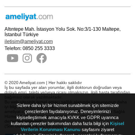
Altıntepe Mah. İstasyon Yolu Sok. No:3/1-130 Maltepe,
İstanbul Türkiye
iletisim@ameliyat.com
Telefon: 0850 255 3333
© 2020 Ameliyat.com | Her hakkı saklıdır
İş bu sayfada yer alan yorumlar, ilgili doktorun doğrudan veya
dolaylı emri, talebi ve/veya ricası olmaksızın, ilgili hasta tarafından
bağımsız olarak yazılmaktadır.
Bu web sitesinin temel amacı sağlık alanında kamuoyunun daha
Sizlere daha iyi bir hizmet sunabilmek için sitemizde
iyi bilgilenmesini sağlamaktır.
çerezlerden faydalanıyoruz. Deneyimlerinizi
ameliyat.com bir başvuru hizmeti değildir ve herhangi bir Sağlık
Hizmeti Sağlayıcısını tavsiye etmemektedir veya
kişiselleştirmek amacıyla KVKK ve GDPR uyarınca
desteklememektedir.
kullanılan çerezler bakımından daha fazla bilgi için
Kişisel
(Son Güncelleme: 01.09.2020)
Verilerin Korunması Kanunu
sayfasını ziyaret