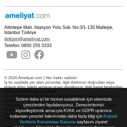
Altıntepe Mah. İstasyon Yolu Sok. No:3/1-130 Maltepe,
İstanbul Türkiye
iletisim@ameliyat.com
Telefon: 0850 255 3333
© 2020 Ameliyat.com | Her hakkı saklıdır
İş bu sayfada yer alan yorumlar, ilgili doktorun doğrudan veya
dolaylı emri, talebi ve/veya ricası olmaksızın, ilgili hasta tarafından
bağımsız olarak yazılmaktadır.
Bu web sitesinin temel amacı sağlık alanında kamuoyunun daha
Sizlere daha iyi bir hizmet sunabilmek için sitemizde
iyi bilgilenmesini sağlamaktır.
çerezlerden faydalanıyoruz. Deneyimlerinizi
ameliyat.com bir başvuru hizmeti değildir ve herhangi bir Sağlık
Hizmeti Sağlayıcısını tavsiye etmemektedir veya
kişiselleştirmek amacıyla KVKK ve GDPR uyarınca
desteklememektedir.
kullanılan çerezler bakımından daha fazla bilgi için
Kişisel
(Son Güncelleme: 01.09.2020)
Verilerin Korunması Kanunu
sayfasını ziyaret