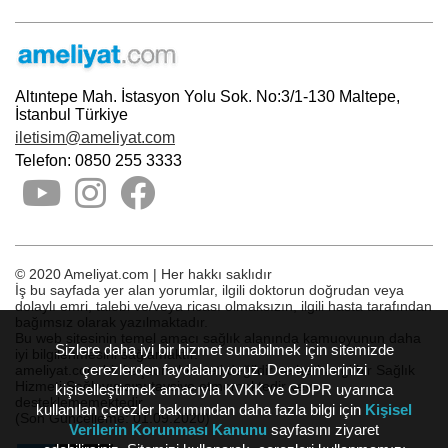
Altıntepe Mah. İstasyon Yolu Sok. No:3/1-130 Maltepe,
İstanbul Türkiye
iletisim@ameliyat.com
Telefon: 0850 255 3333
© 2020 Ameliyat.com | Her hakkı saklıdır
İş bu sayfada yer alan yorumlar, ilgili doktorun doğrudan veya
dolaylı emri, talebi ve/veya ricası olmaksızın, ilgili hasta tarafından
bağımsız olarak yazılmaktadır.
Bu web sitesinin temel amacı sağlık alanında kamuoyunun daha
Sizlere daha iyi bir hizmet sunabilmek için sitemizde
iyi bilgilenmesini sağlamaktır.
çerezlerden faydalanıyoruz. Deneyimlerinizi
ameliyat.com bir başvuru hizmeti değildir ve herhangi bir Sağlık
Hizmeti Sağlayıcısını tavsiye etmemektedir veya
kişiselleştirmek amacıyla KVKK ve GDPR uyarınca
desteklememektedir.
kullanılan çerezler bakımından daha fazla bilgi için
Kişisel
(Son Güncelleme: 01.09.2020)
Verilerin Korunması Kanunu
sayfasını ziyaret