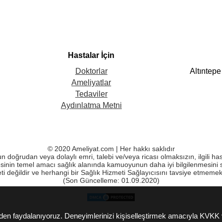
Hastalar İçin
Altıntep
Doktorlar
Ameliyatlar
Tedaviler
Aydınlatma Metni
© 2020 Ameliyat.com | Her hakkı saklıdır
run doğrudan veya dolaylı emri, talebi ve/veya ricası olmaksızın, ilgili h
sinin temel amacı sağlık alanında kamuoyunun daha iyi bilgilenmesini 
ti değildir ve herhangi bir Sağlık Hizmeti Sağlayıcısını tavsiye etmeme
(Son Güncelleme: 01.09.2020)
lerden faydalanıyoruz. Deneyimlerinizi kişiselleştirmek amacıyla KVK