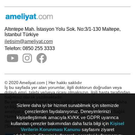
Altıntepe Mah. İstasyon Yolu Sok. No:3/1-130 Maltepe,
İstanbul Türkiye
iletisim@ameliyat.com
Telefon: 0850 255 3333
© 2020 Ameliyat.com | Her hakkı saklıdır
İş bu sayfada yer alan yorumlar, ilgili doktorun doğrudan veya
dolaylı emri, talebi ve/veya ricası olmaksızın, ilgili hasta tarafından
bağımsız olarak yazılmaktadır.
Bu web sitesinin temel amacı sağlık alanında kamuoyunun daha
Sizlere daha iyi bir hizmet sunabilmek için sitemizde
iyi bilgilenmesini sağlamaktır.
çerezlerden faydalanıyoruz. Deneyimlerinizi
ameliyat.com bir başvuru hizmeti değildir ve herhangi bir Sağlık
Hizmeti Sağlayıcısını tavsiye etmemektedir veya
kişiselleştirmek amacıyla KVKK ve GDPR uyarınca
desteklememektedir.
kullanılan çerezler bakımından daha fazla bilgi için
Kişisel
(Son Güncelleme: 01.09.2020)
Verilerin Korunması Kanunu
sayfasını ziyaret