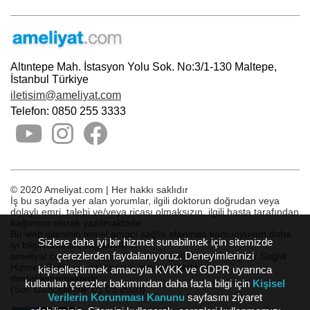
Altıntepe Mah. İstasyon Yolu Sok. No:3/1-130 Maltepe,
İstanbul Türkiye
iletisim@ameliyat.com
Telefon: 0850 255 3333
© 2020 Ameliyat.com | Her hakkı saklıdır
İş bu sayfada yer alan yorumlar, ilgili doktorun doğrudan veya
dolaylı emri, talebi ve/veya ricası olmaksızın, ilgili hasta tarafından
bağımsız olarak yazılmaktadır.
Bu web sitesinin temel amacı sağlık alanında kamuoyunun daha
Sizlere daha iyi bir hizmet sunabilmek için sitemizde
iyi bilgilenmesini sağlamaktır.
çerezlerden faydalanıyoruz. Deneyimlerinizi
ameliyat.com bir başvuru hizmeti değildir ve herhangi bir Sağlık
Hizmeti Sağlayıcısını tavsiye etmemektedir veya
kişiselleştirmek amacıyla KVKK ve GDPR uyarınca
desteklememektedir.
kullanılan çerezler bakımından daha fazla bilgi için
Kişisel
(Son Güncelleme: 01.09.2020)
Verilerin Korunması Kanunu
sayfasını ziyaret