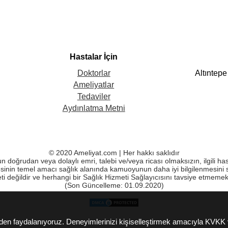
Hastalar İçin
Altıntep
Doktorlar
Ameliyatlar
Tedaviler
Aydınlatma Metni
© 2020 Ameliyat.com | Her hakkı saklıdır
run doğrudan veya dolaylı emri, talebi ve/veya ricası olmaksızın, ilgili h
sinin temel amacı sağlık alanında kamuoyunun daha iyi bilgilenmesini 
ti değildir ve herhangi bir Sağlık Hizmeti Sağlayıcısını tavsiye etmeme
(Son Güncelleme: 01.09.2020)
lerden faydalanıyoruz. Deneyimlerinizi kişiselleştirmek amacıyla KVK