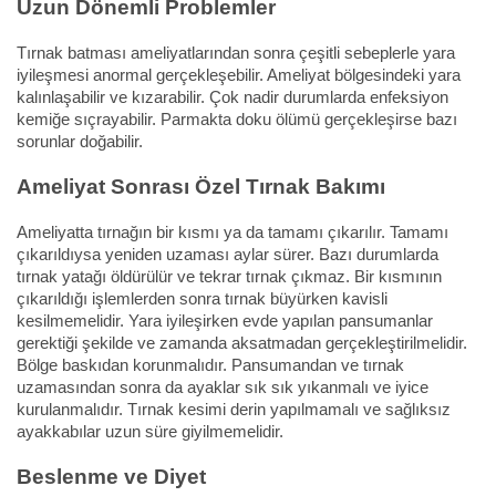
Uzun Dönemli Problemler
Tırnak batması ameliyatlarından sonra çeşitli sebeplerle yara
iyileşmesi anormal gerçekleşebilir. Ameliyat bölgesindeki yara
kalınlaşabilir ve kızarabilir. Çok nadir durumlarda enfeksiyon
kemiğe sıçrayabilir. Parmakta doku ölümü gerçekleşirse bazı
sorunlar doğabilir.
Ameliyat Sonrası Özel Tırnak Bakımı
Ameliyatta tırnağın bir kısmı ya da tamamı çıkarılır. Tamamı
çıkarıldıysa yeniden uzaması aylar sürer. Bazı durumlarda
tırnak yatağı öldürülür ve tekrar tırnak çıkmaz. Bir kısmının
çıkarıldığı işlemlerden sonra tırnak büyürken kavisli
kesilmemelidir. Yara iyileşirken evde yapılan pansumanlar
gerektiği şekilde ve zamanda aksatmadan gerçekleştirilmelidir.
Bölge baskıdan korunmalıdır. Pansumandan ve tırnak
uzamasından sonra da ayaklar sık sık yıkanmalı ve iyice
kurulanmalıdır. Tırnak kesimi derin yapılmamalı ve sağlıksız
ayakkabılar uzun süre giyilmemelidir.
Beslenme ve Diyet