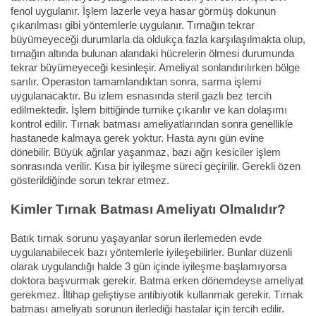
fenol uygulanır. İşlem lazerle veya hasar görmüş dokunun
çıkarılması gibi yöntemlerle uygulanır. Tırnağın tekrar
büyümeyeceği durumlarla da oldukça fazla karşılaşılmakta olup,
tırnağın altında bulunan alandaki hücrelerin ölmesi durumunda
tekrar büyümeyeceği kesinleşir. Ameliyat sonlandırılırken bölge
sarılır. Operaston tamamlandıktan sonra, sarma işlemi
uygulanacaktır. Bu izlem esnasında steril gazlı bez tercih
edilmektedir. İşlem bittiğinde turnike çıkarılır ve kan dolaşımı
kontrol edilir. Tırnak batması ameliyatlarından sonra genellikle
hastanede kalmaya gerek yoktur. Hasta aynı gün evine
dönebilir. Büyük ağrılar yaşanmaz, bazı ağrı kesiciler işlem
sonrasında verilir. Kısa bir iyileşme süreci geçirilir. Gerekli özen
gösterildiğinde sorun tekrar etmez.
Kimler Tırnak Batması Ameliyatı Olmalıdır?
Batık tırnak sorunu yaşayanlar sorun ilerlemeden evde
uygulanabilecek bazı yöntemlerle iyileşebilirler. Bunlar düzenli
olarak uygulandığı halde 3 gün içinde iyileşme başlamıyorsa
doktora başvurmak gerekir. Batma erken dönemdeyse ameliyat
gerekmez. İltihap geliştiyse antibiyotik kullanmak gerekir. Tırnak
batması ameliyatı sorunun ilerlediği hastalar için tercih edilir.