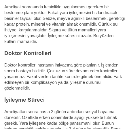
Ameliyat sonrasında kesinlikle uygulanması gereken bir
beslenme planı yoktur. Fakat yara iyileşmesini hızlandıracak
besinler faydalı olur. Sebze, meyve ağırlıklı beslenmek, gerektiği
kadar protein, mineral ve vitamin almak önemlidir. Günlük su
ihtiyacı karşılanmalıdır. Sigara ve tütün mamulleri yara
iyileşmesini yavaşlatır. İyileşme süresini uzatır. Bu yüzden
kullanılmamalıdır.
Doktor Kontrolleri
Doktor kontrolleri hastanın ihtiyacına göre planlanır. İşlemden
sonra hastaya bildirilir. Çok uzun süre devam eden kontroller
yaşanmaz. Fakat verilen tarihte kontrole gitmek önemlidir. Fark
edilmeyen bir komplikasyon ya da iyileşme durumu
gözlenmelidir.
İyileşme Süreci
Ameliyattan sonra hasta 2 günün ardından sosyal hayatına
dönebilir. Özellikle erken dönemlerde ayağı yüksekte tutmak
gerekir. Yara iyileşene kadar bölge pansumanlı olur. Bunun
bakımı gerektiği şekilde yapılır. İlk 3-4 gün ağrı hissedilir. Buna