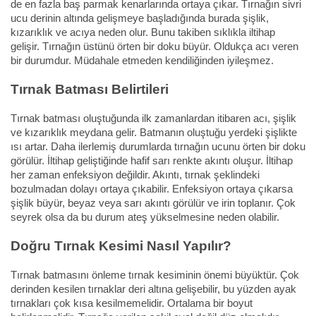
de en fazla baş parmak kenarlarında ortaya çıkar. Tırnağın sivri
ucu derinin altında gelişmeye başladığında burada şişlik,
kızarıklık ve acıya neden olur. Bunu takiben sıklıkla iltihap
gelişir. Tırnağın üstünü örten bir doku büyür. Oldukça acı veren
bir durumdur. Müdahale etmeden kendiliğinden iyileşmez.
Tırnak Batması Belirtileri
Tırnak batması oluştuğunda ilk zamanlardan itibaren acı, şişlik
ve kızarıklık meydana gelir. Batmanın oluştuğu yerdeki şişlikte
ısı artar. Daha ilerlemiş durumlarda tırnağın ucunu örten bir doku
görülür. İltihap geliştiğinde hafif sarı renkte akıntı oluşur. İltihap
her zaman enfeksiyon değildir. Akıntı, tırnak şeklindeki
bozulmadan dolayı ortaya çıkabilir. Enfeksiyon ortaya çıkarsa
şişlik büyür, beyaz veya sarı akıntı görülür ve irin toplanır. Çok
seyrek olsa da bu durum ateş yükselmesine neden olabilir.
Doğru Tırnak Kesimi Nasıl Yapılır?
Tırnak batmasını önleme tırnak kesiminin önemi büyüktür. Çok
derinden kesilen tırnaklar deri altına gelişebilir, bu yüzden ayak
tırnakları çok kısa kesilmemelidir. Ortalama bir boyut