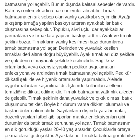
batmasına yol açabilir. Bunun dışında kalıtsal sebepler de vardır.
Batmayı önlemek adına bazı önlemler alınabilir. Tırnak
batmasına en sık sebep olan yanlış ayakkabı seçimidir. Ayağı
sıkıştırıp tırnağa yapılan baskıyı arttıran ayakkabılar batık
oluşmasına sebep olur. Topuklu, sivri uçlu, dar ayakkabılar
parmaklara ve tırnaklara yapılan baskıyı arttırır. Ayak ve tırnak
şeklini bozar. Tırnakların yanlış kesilmesi bazı durumlarda
tırnak batmasına yol açar. Derinden ve yuvarlak kesilen
tırnaklar deri altına doğru büyüyebilir. Ayak tırnakları düz şekilde
ve çok derin olmayacak şekilde kesilmelidir. Sağlıksız
ortamlarda veya özensiz yapılan pedikür uygulamaları
enfeksiyona ve ardından tırnak batmasına yol açabilir. Pedikür
dikkatli şekilde ve hijyenik ortamlarda yapılmalıdır. Alelade
uygulamalardan kaçınılmalıdır. İşlemde kullanılan aletlerin
temizliğine dikkat edilmelidir. Tırnak batmasına yatkınlık aileden
de gelebilir. Tırnak şeklinin daha yuvarlak ve çıkık olması batık
oluşumunu tetikler. Böyle bir durum varsa dikkatli olunmalı ve
baştan önlem alınmalıdır. Sayılanların dışında yaralanmalar,
düzenli yapılan futbol gibi sporlar, mantar enfeksiyonları gibi
durumlar da batık tırnak sorununa yol açar. Tırnak batmasının
en sık görüldüğü yaşlar 20-40 yaş arasıdır. Çocuklarda ortaya
çıkma olasılığı düşüktür. Ayaktaki her tırnakta batma görülebilse