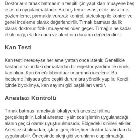
Doktorların tırnak batmasının tespiti için yaptıkları muayene beş
esas da uygulanmaktadır. Bu beş temel esas, el ile hissetme,
gözlemleme, parmakla vurarak kontrol, steteskop ile kontrol ve
genel inceleme olarak değerlendirilir. Tırnak batması da ilk
olarak doktorun fiziki muayenesinden geçer. Tırnağın ne kadar
etkilendiği, ek dokunun ve akıntının durumu değerlendirilir.
Kan Testi
Kan testi neredeyse her ameliyattan önce istenir. Genellikle
hastanın kolundaki damarlardan bir enjektör yardımı ile örnek
kan alınır. Kan örneği laboratuar ortamında incelenir. Bu
inceleme ihtiyaca göre çeşitli durumlara yönelik yapılır. Kendi
içinde biyokimya, kan sayımı gibi başlıkları vardır.
Anestezi Kontrolü
Tırnak batması ameliyatı lokal(yerel) anestezi altına
gerçekleştirilir. Lokal anestezi, yalnızca işlemin uygulanacağı
alanın geçici olarak uyuşturulmasıdır. Bölgedeki sinirleri etkiler.
Anestezist olmadan, işlemi gerçekleştiren doktor tarafından da
uygulanabilir. Öncesinde alerji gibi sorunların olup olmadığı,