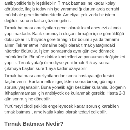
antibiyotiklerle iyileştirilebilir. Tırnak batması ne kadar kolay
görülsede, ilaçla tedavinin işe yaramadığı durumlarda cerrahi
müdahale gerektirebilmektedir. Ameliyat çok zorlu bir işlem
değildir, soruna kalıcı çözüm getirir.
Tırnak batması ameliyatları genel olarak lokal anestezi altında
yapılmaktadır. Batık sorunuyla oluşan, tırnağın içine gömüldüğü
doku çıkarılır. İhtiyaca göre tırnağın bir bölümü ya da tamamı
alınır. Tekrar etme ihtimaline bağlı olarak tırnak yatağındaki
hücreler öldürülür. İşlem sonrasında aynı gün eve dönmek
mümkündür. Bir süre doktor kontrolleri ve pansuman değişimleri
yapılır. Tırnak yatağı ölmediyse yeni tırnak 4-5 ay sonra
çıkmaya başlar, süre 1 aya kadar uzayabilir.
Tırnak batması ameliyatlarından sonra hastaya ağrı kesici
ilaçlar verilir. Bunların etkisi geçtikten sonra birkaç gün ağrı
sorunu yaşanabilir. Buna yönelik ağrı kesiciler kullanılır. Bölgenin
iltihaplanmaması için antibiyotik de kullanmak gerekir. Hasta 2-3
gün sonra işine dönebilir.
Yürümeyi ciddi şekilde engelleyecek kadar sorun çıkarabilen
tırnak batması, ameliyatla kalıcı olarak tedavi edilebilir.
Tırnak Batması Nedir?