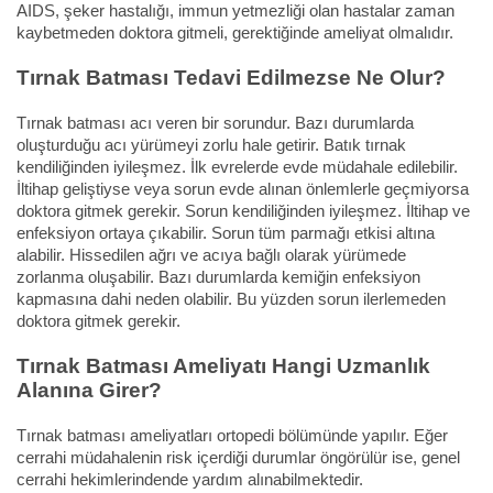
AIDS, şeker hastalığı, immun yetmezliği olan hastalar zaman
kaybetmeden doktora gitmeli, gerektiğinde ameliyat olmalıdır.
Tırnak Batması Tedavi Edilmezse Ne Olur?
Tırnak batması acı veren bir sorundur. Bazı durumlarda
oluşturduğu acı yürümeyi zorlu hale getirir. Batık tırnak
kendiliğinden iyileşmez. İlk evrelerde evde müdahale edilebilir.
İltihap geliştiyse veya sorun evde alınan önlemlerle geçmiyorsa
doktora gitmek gerekir. Sorun kendiliğinden iyileşmez. İltihap ve
enfeksiyon ortaya çıkabilir. Sorun tüm parmağı etkisi altına
alabilir. Hissedilen ağrı ve acıya bağlı olarak yürümede
zorlanma oluşabilir. Bazı durumlarda kemiğin enfeksiyon
kapmasına dahi neden olabilir. Bu yüzden sorun ilerlemeden
doktora gitmek gerekir.
Tırnak Batması Ameliyatı Hangi Uzmanlık
Alanına Girer?
Tırnak batması ameliyatları ortopedi bölümünde yapılır. Eğer
cerrahi müdahalenin risk içerdiği durumlar öngörülür ise, genel
cerrahi hekimlerindende yardım alınabilmektedir.