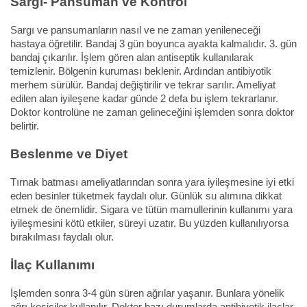
Sargı- Pansuman ve Kontrol
Sargı ve pansumanların nasıl ve ne zaman yenileneceği
hastaya öğretilir. Bandaj 3 gün boyunca ayakta kalmalıdır. 3. gün
bandaj çıkarılır. İşlem gören alan antiseptik kullanılarak
temizlenir. Bölgenin kuruması beklenir. Ardından antibiyotik
merhem sürülür. Bandaj değiştirilir ve tekrar sarılır. Ameliyat
edilen alan iyileşene kadar günde 2 defa bu işlem tekrarlanır.
Doktor kontrolüne ne zaman gelineceğini işlemden sonra doktor
belirtir.
Beslenme ve Diyet
Tırnak batması ameliyatlarından sonra yara iyileşmesine iyi etki
eden besinler tüketmek faydalı olur. Günlük su alımına dikkat
etmek de önemlidir. Sigara ve tütün mamullerinin kullanımı yara
iyileşmesini kötü etkiler, süreyi uzatır. Bu yüzden kullanılıyorsa
bırakılması faydalı olur.
İlaç Kullanımı
İşlemden sonra 3-4 gün süren ağrılar yaşanır. Bunlara yönelik
ağrı kesiciler kullanılır. Doktor bazı durumlarda antibiyotik ilaçlar