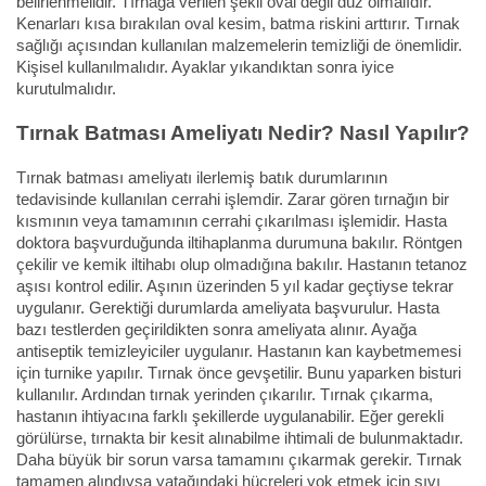
belirlenmelidir. Tırnağa verilen şekil oval değil düz olmalıdır.
Kenarları kısa bırakılan oval kesim, batma riskini arttırır. Tırnak
sağlığı açısından kullanılan malzemelerin temizliği de önemlidir.
Kişisel kullanılmalıdır. Ayaklar yıkandıktan sonra iyice
kurutulmalıdır.
Tırnak Batması Ameliyatı Nedir? Nasıl Yapılır?
Tırnak batması ameliyatı ilerlemiş batık durumlarının
tedavisinde kullanılan cerrahi işlemdir. Zarar gören tırnağın bir
kısmının veya tamamının cerrahi çıkarılması işlemidir. Hasta
doktora başvurduğunda iltihaplanma durumuna bakılır. Röntgen
çekilir ve kemik iltihabı olup olmadığına bakılır. Hastanın tetanoz
aşısı kontrol edilir. Aşının üzerinden 5 yıl kadar geçtiyse tekrar
uygulanır. Gerektiği durumlarda ameliyata başvurulur. Hasta
bazı testlerden geçirildikten sonra ameliyata alınır. Ayağa
antiseptik temizleyiciler uygulanır. Hastanın kan kaybetmemesi
için turnike yapılır. Tırnak önce gevşetilir. Bunu yaparken bisturi
kullanılır. Ardından tırnak yerinden çıkarılır. Tırnak çıkarma,
hastanın ihtiyacına farklı şekillerde uygulanabilir. Eğer gerekli
görülürse, tırnakta bir kesit alınabilme ihtimali de bulunmaktadır.
Daha büyük bir sorun varsa tamamını çıkarmak gerekir. Tırnak
tamamen alındıysa yatağındaki hücreleri yok etmek için sıvı