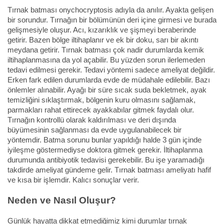
Tırnak batması onychocryptosis adıyla da anılır. Ayakta gelişen
bir sorundur. Tırnağın bir bölümünün deri içine girmesi ve burada
gelişmesiyle oluşur. Acı, kızarıklık ve şişmeyi beraberinde
getirir. Bazen bölge iltihaplanır ve ek bir doku, sarı bir akıntı
meydana getirir. Tırnak batması çok nadir durumlarda kemik
iltihaplanmasına da yol açabilir. Bu yüzden sorun ilerlemeden
tedavi edilmesi gerekir. Tedavi yöntemi sadece ameliyat değildir.
Erken fark edilen durumlarda evde de müdahale edilebilir. Bazı
önlemler alınabilir. Ayağı bir süre sıcak suda bekletmek, ayak
temizliğini sıklaştırmak, bölgenin kuru olmasını sağlamak,
parmakları rahat ettirecek ayakkabılar gitmek faydalı olur.
Tırnağın kontrollü olarak kaldırılması ve deri dışında
büyümesinin sağlanması da evde uygulanabilecek bir
yöntemdir. Batma sorunu bunlar yapıldığı halde 3 gün içinde
iyileşme göstermediyse doktora gitmek gerekir. İltihaplanma
durumunda antibiyotik tedavisi gerekebilir. Bu işe yaramadığı
takdirde ameliyat gündeme gelir. Tırnak batması ameliyatı hafif
ve kısa bir işlemdir. Kalıcı sonuçlar verir.
Neden ve Nasıl Oluşur?
Günlük hayatta dikkat etmediğimiz kimi durumlar tırnak