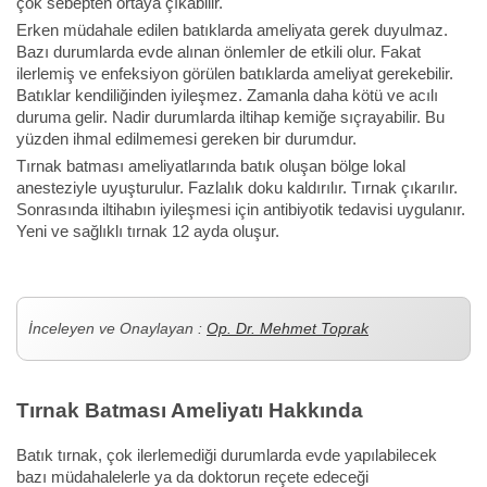
çok sebepten ortaya çıkabilir.
Erken müdahale edilen batıklarda ameliyata gerek duyulmaz.
Bazı durumlarda evde alınan önlemler de etkili olur. Fakat
ilerlemiş ve enfeksiyon görülen batıklarda ameliyat gerekebilir.
Batıklar kendiliğinden iyileşmez. Zamanla daha kötü ve acılı
duruma gelir. Nadir durumlarda iltihap kemiğe sıçrayabilir. Bu
yüzden ihmal edilmemesi gereken bir durumdur.
Tırnak batması ameliyatlarında batık oluşan bölge lokal
anesteziyle uyuşturulur. Fazlalık doku kaldırılır. Tırnak çıkarılır.
Sonrasında iltihabın iyileşmesi için antibiyotik tedavisi uygulanır.
Yeni ve sağlıklı tırnak 12 ayda oluşur.
İnceleyen ve Onaylayan :
Op. Dr. Mehmet Toprak
Tırnak Batması Ameliyatı Hakkında
Batık tırnak, çok ilerlemediği durumlarda evde yapılabilecek
bazı müdahalelerle ya da doktorun reçete edeceği