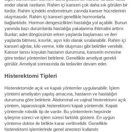
ender olarak rastlanır. Rahim içi kanseri çok daha sık görülen bir
türdür. Rahim içindeki endometrium zarında kanser hücrelerinin
oluşmasıdır. Rahim içi kanseri genellikle hormonlarla
bağlantılıdır. Hormon dengesizlikleri hastalığa yol açabilir. Bunun
yanında bazı durumlarda hastalığa yakalanma ihtimalini arttırır.
Bunlar; adet döngüsünün erken yaşlarda başlaması ve ileri
yaşlarda bitmesi, kısırlık, aşırı kilo olarak sıralanabilir. Rahim içi
kanseri ağrılar, kilo verme, kitle oluşması gibi belirtiler verebilir.
Kanser tanısı koyulan hastanın durumuna, kanserin evresine
göre tedavi yöntemleri belirlenir. Genellikle ameliyat gerekli
görülür. Ameliyat sonrasında da tedaviler devam eder.
Histerektomi Tipleri
Histerektomide açık ve kapalı yöntemler uygulanabilir. İşlem
yöntemi ameliyatın yapılış amacına, hastanın ve hastalığın
durumuna göre belirlenir. Abdominal ve vajinal histerektomi açık
yöntem, laparoskopik histerektomi kapalı yöntemdir. Kapalı
yöntemde robotik tip de vardır. Bu yöntemlerin hepsinde
iyileşme süreci ve işlem süresi farklılık gösterir. En uygun
yönteme doktor ile birlikte karar verilmelidir. Genellikle
histerektomi işlemlerinde genel anestezi kullanılır.