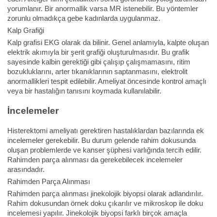
yorumlanır. Bir anormallik varsa MR istenebilir. Bu yöntemler
zorunlu olmadıkça gebe kadınlarda uygulanmaz.
Kalp Grafiği
Kalp grafisi EKG olarak da bilinir. Genel anlamıyla, kalpte oluşan
elektrik akımıyla bir şerit grafiği oluşturulmasıdır. Bu grafik
sayesinde kalbin gerektiği gibi çalışıp çalışmamasını, ritim
bozukluklarını, arter tıkanıklarının saptanmasını, elektrolit
anormallikleri tespit edilebilir. Ameliyat öncesinde kontrol amaçlı
veya bir hastalığın tanısını koymada kullanılabilir.
İncelemeler
Histerektomi ameliyatı gerektiren hastalıklardan bazılarında ek
incelemeler gerekebilir. Bu durum gelende rahim dokusunda
oluşan problemlerde ve kanser şüphesi varlığında tercih edilir.
Rahimden parça alınması da gerekebilecek incelemeler
arasındadır.
Rahimden Parça Alınması
Rahimden parça alınması jinekolojik biyopsi olarak adlandırılır.
Rahim dokusundan örnek doku çıkarılır ve mikroskop ile doku
incelemesi yapılır. Jinekolojik biyopsi farklı birçok amaçla