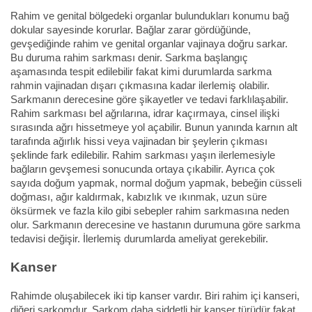
Rahim ve genital bölgedeki organlar bulundukları konumu bağ
dokular sayesinde korurlar. Bağlar zarar gördüğünde,
gevşediğinde rahim ve genital organlar vajinaya doğru sarkar.
Bu duruma rahim sarkması denir. Sarkma başlangıç
aşamasında tespit edilebilir fakat kimi durumlarda sarkma
rahmin vajinadan dışarı çıkmasına kadar ilerlemiş olabilir.
Sarkmanın derecesine göre şikayetler ve tedavi farklılaşabilir.
Rahim sarkması bel ağrılarına, idrar kaçırmaya, cinsel ilişki
sırasında ağrı hissetmeye yol açabilir. Bunun yanında karnın alt
tarafında ağırlık hissi veya vajinadan bir şeylerin çıkması
şeklinde fark edilebilir. Rahim sarkması yaşın ilerlemesiyle
bağların gevşemesi sonucunda ortaya çıkabilir. Ayrıca çok
sayıda doğum yapmak, normal doğum yapmak, bebeğin cüsseli
doğması, ağır kaldırmak, kabızlık ve ıkınmak, uzun süre
öksürmek ve fazla kilo gibi sebepler rahim sarkmasına neden
olur. Sarkmanın derecesine ve hastanın durumuna göre sarkma
tedavisi değişir. İlerlemiş durumlarda ameliyat gerekebilir.
Kanser
Rahimde oluşabilecek iki tip kanser vardır. Biri rahim içi kanseri,
diğeri sarkomdur. Sarkom daha şiddetli bir kanser türüdür fakat