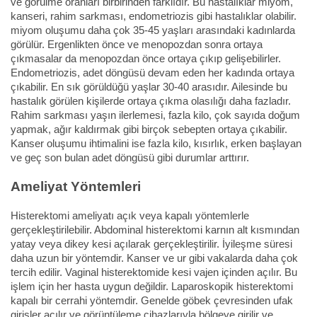
ve görülme oranları birbirinden farklıdır. Bu hastalıklar miyom,
kanseri, rahim sarkması, endometriozis gibi hastalıklar olabilir.
miyom oluşumu daha çok 35-45 yaşları arasındaki kadınlarda
görülür. Ergenlikten önce ve menopozdan sonra ortaya
çıkmasalar da menopozdan önce ortaya çıkıp gelişebilirler.
Endometriozis, adet döngüsü devam eden her kadında ortaya
çıkabilir. En sık görüldüğü yaşlar 30-40 arasıdır. Ailesinde bu
hastalık görülen kişilerde ortaya çıkma olasılığı daha fazladır.
Rahim sarkması yaşın ilerlemesi, fazla kilo, çok sayıda doğum
yapmak, ağır kaldırmak gibi birçok sebepten ortaya çıkabilir.
Kanser oluşumu ihtimalini ise fazla kilo, kısırlık, erken başlayan
ve geç son bulan adet döngüsü gibi durumlar arttırır.
Ameliyat Yöntemleri
Histerektomi ameliyatı açık veya kapalı yöntemlerle
gerçekleştirilebilir. Abdominal histerektomi karnın alt kısmından
yatay veya dikey kesi açılarak gerçekleştirilir. İyileşme süresi
daha uzun bir yöntemdir. Kanser ve ur gibi vakalarda daha çok
tercih edilir. Vaginal histerektomide kesi vajen içinden açılır. Bu
işlem için her hasta uygun değildir. Laparoskopik histerektomi
kapalı bir cerrahi yöntemdir. Genelde göbek çevresinden ufak
girişler açılır ve görüntüleme cihazlarıyla bölgeye girilir ve