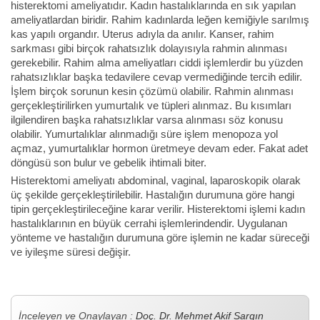
histerektomi ameliyatıdır. Kadın hastalıklarında en sık yapılan
ameliyatlardan biridir. Rahim kadınlarda leğen kemiğiyle sarılmış
kas yapılı organdır. Uterus adıyla da anılır. Kanser, rahim
sarkması gibi birçok rahatsızlık dolayısıyla rahmin alınması
gerekebilir. Rahim alma ameliyatları ciddi işlemlerdir bu yüzden
rahatsızlıklar başka tedavilere cevap vermediğinde tercih edilir.
İşlem birçok sorunun kesin çözümü olabilir. Rahmin alınması
gerçekleştirilirken yumurtalık ve tüpleri alınmaz. Bu kısımları
ilgilendiren başka rahatsızlıklar varsa alınması söz konusu
olabilir. Yumurtalıklar alınmadığı süre işlem menopoza yol
açmaz, yumurtalıklar hormon üretmeye devam eder. Fakat adet
döngüsü son bulur ve gebelik ihtimali biter.
Histerektomi ameliyatı abdominal, vaginal, laparoskopik olarak
üç şekilde gerçekleştirilebilir. Hastalığın durumuna göre hangi
tipin gerçekleştirileceğine karar verilir. Histerektomi işlemi kadın
hastalıklarının en büyük cerrahi işlemlerindendir. Uygulanan
yönteme ve hastalığın durumuna göre işlemin ne kadar süreceği
ve iyileşme süresi değişir.
İnceleyen ve Onaylayan :
Doç. Dr. Mehmet Akif Sargın