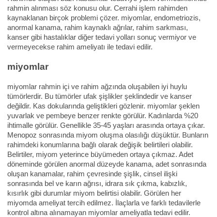
rahmin alınması söz konusu olur. Cerrahi işlem rahimden
kaynaklanan birçok problemi çözer. miyomlar, endometriozis,
anormal kanama, rahim kaynaklı ağrılar, rahim sarkması,
kanser gibi hastalıklar diğer tedavi yolları sonuç vermiyor ve
vermeyecekse rahim ameliyatı ile tedavi edilir.
miyomlar
miyomlar rahmin içi ve rahim ağzında oluşabilen iyi huylu
tümörlerdir. Bu tümörler ufak şişlikler şeklindedir ve kanser
değildir. Kas dokularında geliştikleri gözlenir. miyomlar şeklen
yuvarlak ve pembeye benzer renkte görülür. Kadınlarda %20
ihtimalle görülür. Genellikle 35-45 yaşları arasında ortaya çıkar.
Menopoz sonrasında miyom oluşma olasılığı düşüktür. Bunların
rahimdeki konumlarına bağlı olarak değişik belirtileri olabilir.
Belirtiler, miyom yeterince büyümeden ortaya çıkmaz. Adet
döneminde görülen anormal düzeyde kanama, adet sonrasında
oluşan kanamalar, rahim çevresinde şişlik, cinsel ilişki
sonrasında bel ve karın ağrısı, idrara sık çıkma, kabızlık,
kısırlık gibi durumlar miyom belirtisi olabilir. Görülen her
miyomda ameliyat tercih edilmez. İlaçlarla ve farklı tedavilerle
kontrol altına alınamayan miyomlar ameliyatla tedavi edilir.