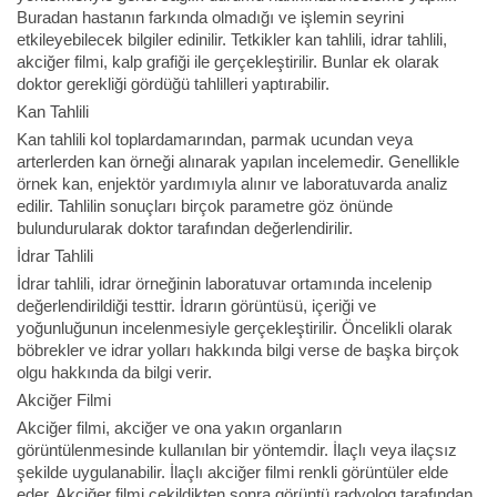
Buradan hastanın farkında olmadığı ve işlemin seyrini
etkileyebilecek bilgiler edinilir. Tetkikler kan tahlili, idrar tahlili,
akciğer filmi, kalp grafiği ile gerçekleştirilir. Bunlar ek olarak
doktor gerekliği gördüğü tahlilleri yaptırabilir.
Kan Tahlili
Kan tahlili kol toplardamarından, parmak ucundan veya
arterlerden kan örneği alınarak yapılan incelemedir. Genellikle
örnek kan, enjektör yardımıyla alınır ve laboratuvarda analiz
edilir. Tahlilin sonuçları birçok parametre göz önünde
bulundurularak doktor tarafından değerlendirilir.
İdrar Tahlili
İdrar tahlili, idrar örneğinin laboratuvar ortamında incelenip
değerlendirildiği testtir. İdrarın görüntüsü, içeriği ve
yoğunluğunun incelenmesiyle gerçekleştirilir. Öncelikli olarak
böbrekler ve idrar yolları hakkında bilgi verse de başka birçok
olgu hakkında da bilgi verir.
Akciğer Filmi
Akciğer filmi, akciğer ve ona yakın organların
görüntülenmesinde kullanılan bir yöntemdir. İlaçlı veya ilaçsız
şekilde uygulanabilir. İlaçlı akciğer filmi renkli görüntüler elde
eder. Akciğer filmi çekildikten sonra görüntü radyolog tarafından